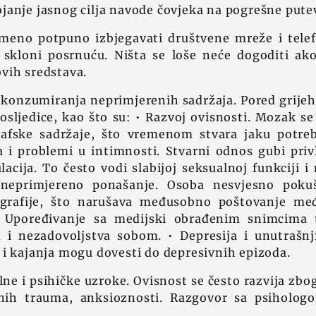
janje jasnog cilja navode čovjeka na pogrešne pute
meno potpuno izbjegavati društvene mreže i telef
i skloni posrnuću. Ništa se loše neće dogoditi a
vih sredstava.
 konzumiranja neprimjerenih sadržaja. Pored grijeh
osljedice, kao što su: • Razvoj ovisnosti. Mozak s
afske sadržaje, što vremenom stvara jaku potreb
 i problemi u intimnosti. Stvarni odnos gubi priv
acija. To često vodi slabijoj seksualnoj funkciji i
neprimjereno ponašanje. Osoba nesvjesno pokuša
ografije, što narušava međusobno poštovanje me
Upoređivanje sa medijski obrađenim snimcima ti
 i nezadovoljstva sobom. • Depresija i unutrašnji 
 i kajanja mogu dovesti do depresivnih epizoda.
ne i psihičke uzroke. Ovisnost se često razvija zbog
nih trauma, anksioznosti. Razgovor sa psiholog