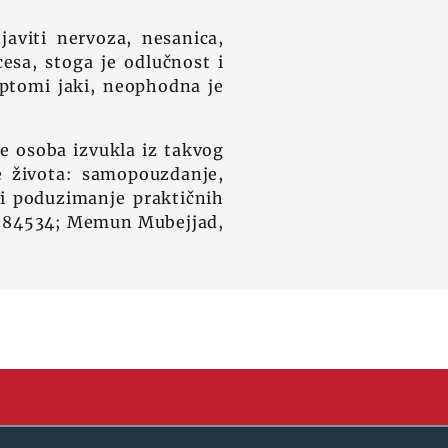
aviti nervoza, nesanica,
esa, stoga je odlučnost i
mptomi jaki, neophodna je
se osoba izvukla iz takvog
e života: samopouzdanje,
 i poduzimanje praktičnih
 2384534; Memun Mubejjad,