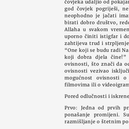
čovjeka udaljio od pokajan
god čovjek pogriješi, ne
neophodno je jačati im
birati dobro društvo, red
Allaha u svakom vremenu,
uporno činiti istigfar i
zahtijeva trud i strpljenj
“One koji se budu radi Nas
koji dobra djela čine!”
ovisnosti, što znači da 
ovisnosti vezivao isklju
mogućnost ovisnosti o
filmovima ili o videoigra
Pored odlučnosti i iskren
Prvo: Jedna od prvih pr
ponašanje promijeni. 
razmišljanje o štetnim po