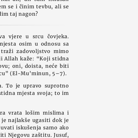
m se i činim tevbu, ali se
dim taj nagon?
va vjere u srcu čovjeka.
 mjesta osim u odnosu sa
 traži zadovoljstvo mimo
ji Allah kaže: “Koji stidna
vu; oni, doista, neće biti
anicu” (El-Mu’minun, 5–7).
va. To je upravo suprotno
stidna mjesta svoja; to im
ara vrata lošim mislima i
je najlakše ugasiti dok je
ačuvati iskušenja samo ako
ti Njegovu zaštitu. Jusuf,