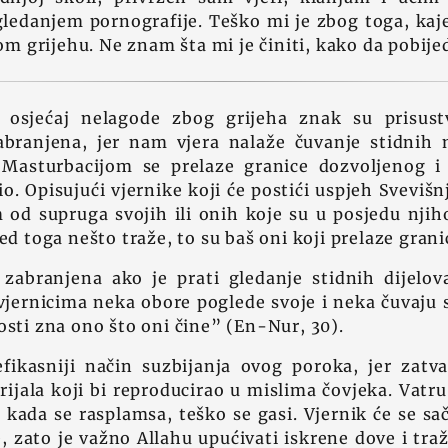
ledanjem pornografije. Teško mi je zbog toga, kaje
m grijehu. Ne znam šta mi je činiti, kako da pobije
i osjećaj nelagode zbog grijeha znak su prisust
abranjena, jer nam vjera nalaže čuvanje stidnih
Masturbacijom se prelaze granice dozvoljenog i
o. Opisujući vjernike koji će postići uspjeh Svevišn
 od supruga svojih ili onih koje su u posjedu njiho
ored toga nešto traže, to su baš oni koji prelaze gr
 zabranjena ako je prati gledanje stidnih dijelo
vjernicima neka obore poglede svoje i neka čuvaju 
osti zna ono što oni čine” (En-Nur, 30).
fikasniji način suzbijanja ovog poroka, jer zatv
ijala koji bi reproducirao u mislima čovjeka. Vatru 
a kada se rasplamsa, teško se gasi. Vjernik će se s
zato je važno Allahu upućivati iskrene dove i traži