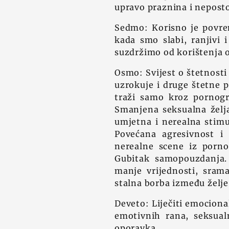
upravo praznina i neposto
Sedmo: Korisno je povre
kada smo slabi, ranjivi 
suzdržimo od korištenja o
Osmo: Svijest o štetnosti
uzrokuje i druge štetne p
traži samo kroz pornogr
Smanjena seksualna želja
umjetna i nerealna stimul
Povećana agresivnost i 
nerealne scene iz porn
Gubitak samopouzdanja. 
manje vrijednosti, srama
stalna borba između želje
Deveto: Liječiti emocional
emotivnih rana, seksual
oporavka.