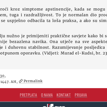
proći kroz simptome apstinencije, kada se mogu j
em, tuga i razdražljivost. To je normalan dio proc
i se uspješno odbacila ta loša praksa, a ako su si
ju nužno je primijeniti praktične savjete kako bi 
 nije bezazlena navika. Ona utječe na sve aspekt
e i duhovnu stabilnost. Razumijevanje posljedica
 potpunom oporavku. (Vidjeti: Murad el-Kudsi, br.
130
,
Permalink
 1447. AH,
PRETPLATA
O NAMA
KONTAKT
PRIJAVA