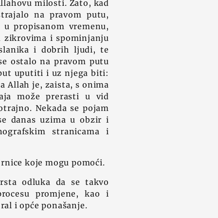
Allahovu milosti. Zato, kad
strajalo na pravom putu,
z u propisanom vremenu,
im zikrovima i spominjanju
lanika i dobrih ljudi, te
 se ostalo na pravom putu
ut uputiti i uz njega biti:
 Allah je, zaista, s onima
aja može prerasti u vid
gotrajno. Nekada se pojam
 se danas uzima u obzir i
ografskim stranicama i
jernice koje mogu pomoći.
vrsta odluka da se takvo
rocesu promjene, kao i
ral i opće ponašanje.