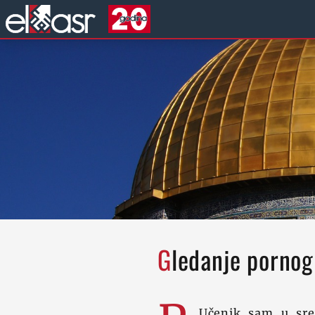
Gledanje pornog
Učenik sam u sred