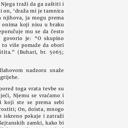
jega traži da ga zaštiti i
i on, ‘draža mi je tamnica
a njihova, ja mogu prema
i onima koji nisu u braku
eporučuje mu se da često
m, govorio je: “O skupino
 to više pomaže da obori
tita.” (Buhari, br. 5065;
 Allahovom nadzoru snaže
grijehe.
 pored toga vrata tevbe su
jeći, Njemu se vraćamo i
i koji ste se prema sebi
prostiti; On, doista, mnogo
b iskreno pokaje i zatraži
 šejtanskih zamki, kako bi