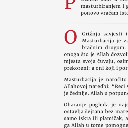
P
masturbiranjem i g
ponovo vraćam isto
O
Grižnja savjesti 
Masturbacija je z
bračnim drugom. 
onoga što je Allah dozvoli
mjesta svoja čuvaju, osim
prekoreni; a oni koji i p
Masturbacija je naročito
Allahovoj naredbi: “Reci 
je čednije. Allah u potpun
Obaranje pogleda je naje
ostavlja šejtana bez mater
samo iskra ili plamičak, 
ga Allah u tome pomogne, 