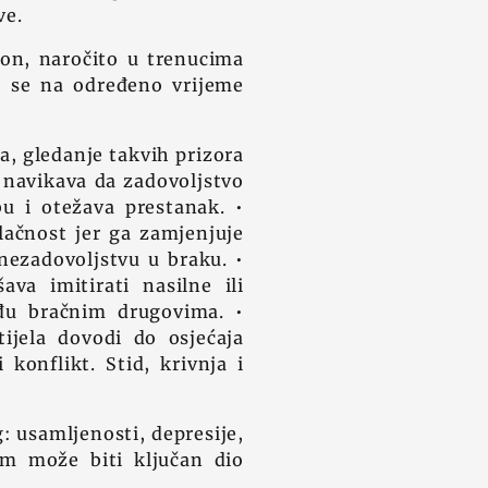
ve.
on, naročito u trenucima
ko se na određeno vrijeme
a, gledanje takvih prizora
e navikava da zadovoljstvo
u i otežava prestanak. •
lačnost jer ga zamjenjuje
 nezadovoljstvu u braku. •
va imitirati nasilne ili
đu bračnim drugovima. •
jela dovodi do osjećaja
konflikt. Stid, krivnja i
: usamljenosti, depresije,
om može biti ključan dio