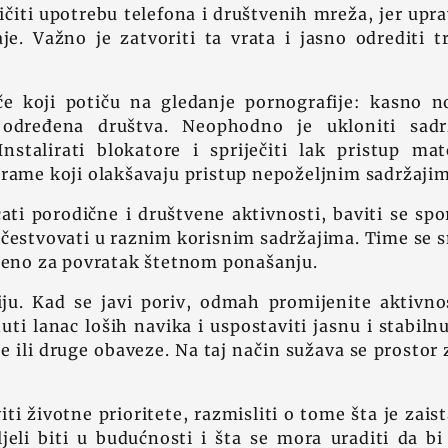
čiti upotrebu telefona i društvenih mreža, jer upra
e. Važno je zatvoriti ta vrata i jasno odrediti tr
če koji potiču na gledanje pornografije: kasno n
dređena društva. Neophodno je ukloniti sadržaj
nstalirati blokatore i spriječiti lak pristup mate
grame koji olakšavaju pristup nepoželjnim sadržajim
ati porodične i društvene aktivnosti, baviti se sp
učestvovati u raznim korisnim sadržajima. Time se 
šteno za povratak štetnom ponašanju.
ju. Kad se javi poriv, odmah promijenite aktivnost
uti lanac loših navika i uspostaviti jasnu i stabil
e ili druge obaveze. Na taj način sužava se prostor 
ti životne prioritete, razmisliti o tome šta je zais
eli biti u budućnosti i šta se mora uraditi da bi 