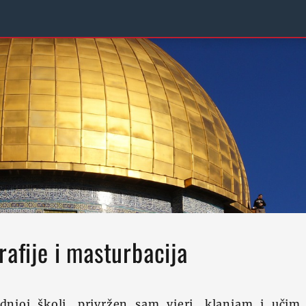
rafije i masturbacija
njoj školi, privržen sam vjeri, klanjam i učim