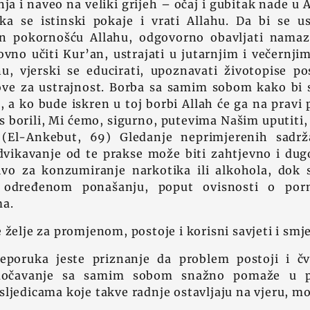
ja i naveo na veliki grijeh – očaj i gubitak nade u 
ka se istinski pokaje i vrati Allahu. Da bi se u
an pokornošću Allahu, odgovorno obavljati nama
ovno učiti Kur’an, ustrajati u jutarnjim i večernj
 vjerski se educirati, upoznavati životopise pos
 dove za ustrajnost. Borba sa samim sobom kako bi
e, a ko bude iskren u toj borbi Allah će ga na pravi p
 borili, Mi ćemo, sigurno, putevima Našim uputiti, a
 (El-Ankebut, 69) Gledanje neprimjerenih sadrž
odvikavanje od te prakse može biti zahtjevno i du
čivo za konzumiranje narkotika ili alkohola, dok
 određenom ponašanju, poput ovisnosti o porn
ma.
e želje za promjenom, postoje i korisni savjeti i sm
eporuka jeste priznanje da problem postoji i č
Suočavanje sa samim sobom snažno pomaže u p
sljedicama koje takve radnje ostavljaju na vjeru, mo