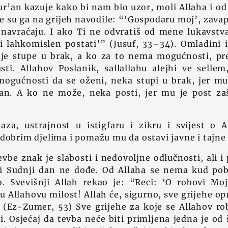
r’an kazuje kako bi nam bio uzor, moli Allaha i od N
e su ga na grijeh navodile: “‘Gospodaru moj’, zavap
navraćaju. I ako Ti ne odvratiš od mene lukavstv
 i lahkomislen postati’” (Jusuf, 33–34). Omladini 
ije stupe u brak, a ko za to nema mogućnosti, pr
asti. Allahov Poslanik, sallallahu alejhi ve selle
ogućnosti da se oženi, neka stupi u brak, jer mu
an. A ko ne može, neka posti, jer mu je post zaš
za, ustrajnost u istigfaru i zikru i svijest o
 dobrim djelima i pomažu mu da ostavi javne i tajne 
vbe znak je slabosti i nedovoljne odlučnosti, ali i
li Sudnji dan ne dođe. Od Allaha se nema kud pob
. Svevišnji Allah rekao je: “Reci: ‘O robovi Moj
 u Allahovu milost! Allah će, sigurno, sve grijehe o
” (Ez-Zumer, 53) Sve grijehe za koje se Allahov ro
ti. Osjećaj da tevba neće biti primljena jedna je od