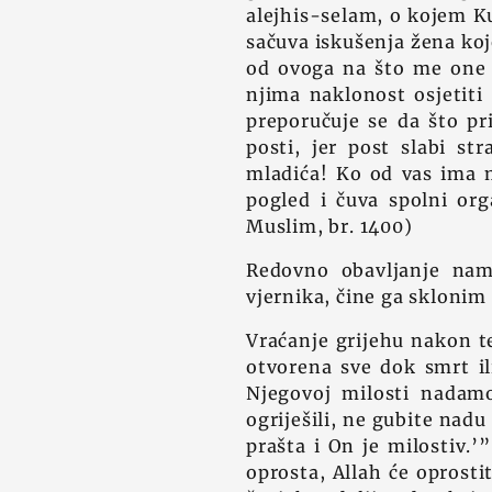
alejhis-selam, o kojem Ku
sačuva iskušenja žena koj
od ovoga na što me one 
njima naklonost osjetiti
preporučuje se da što pr
posti, jer post slabi str
mladića! Ko od vas ima m
pogled i čuva spolni org
Muslim, br. 1400)
Redovno obavljanje nama
vjernika, čine ga sklonim
Vraćanje grijehu nakon te
otvorena sve dok smrt i
Njegovoj milosti nadamo
ogriješili, ne gubite nadu
prašta i On je milostiv.’
oprosta, Allah će oprosti