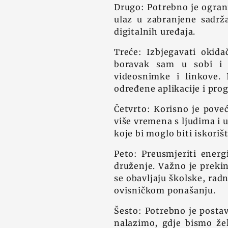
Drugo: Potrebno je ograni
ulaz u zabranjene sadržaj
digitalnih uređaja.
Treće: Izbjegavati okida
boravak sam u sobi i o
videosnimke i linkove. I
određene aplikacije i pro
Četvrto: Korisno je poveć
više vremena s ljudima i 
koje bi moglo biti iskori
Peto: Preusmjeriti energi
druženje. Važno je prekin
se obavljaju školske, radn
ovisničkom ponašanju.
Šesto: Potrebno je postavi
nalazimo, gdje bismo želj