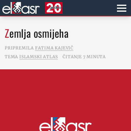
Zemlja osmijeha
PRIPREMILA
FATIMA KAJEVIČ
TEMA
ISLAMSKI ATLAS
ČITANJE 7 MINUTA