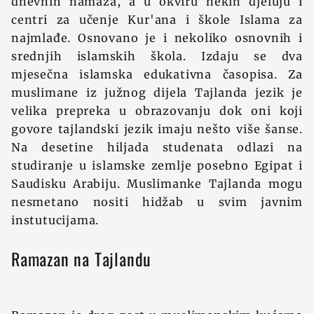
dnevnih namaza, a u okviru nekih djeluju i
centri za učenje Kur'ana i škole Islama za
najmlađe. Osnovano je i nekoliko osnovnih i
srednjih islamskih škola. Izdaju se dva
mjesečna islamska edukativna časopisa. Za
muslimane iz južnog dijela Tajlanda jezik je
velika prepreka u obrazovanju dok oni koji
govore tajlandski jezik imaju nešto više šanse.
Na desetine hiljada studenata odlazi na
studiranje u islamske zemlje posebno Egipat i
Saudisku Arabiju. Muslimanke Tajlanda mogu
nesmetano nositi hidžab u svim javnim
instutucijama.
Ramazan na Tajlandu