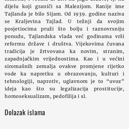
dijelu koji graniči sa Malezijom. Ranije ime
Tajlanda je bilo Sijam. Od 1939. godine naziva
se Kraljevina Tajlad. U težnji da svojim
posjetiocima pruži što bolju i raznovrsniju
ponudu, Tajlandska vlada već godinama vrši
reformu države i društva. Vijekovima čuvana
tradicija je žrtvovana ka novim, stranim,
zapadnjačkim vrijednostima. Kao i u većini
siromašnih zemalja ovakve promjene rijetko
vode ka napretku u obrazovanju, kulturi i
tehnologiji, naprotiv, uglavnom je to “uvoz”
ideja kao što su legalizacija prostitucije,
homoseksualizam, pedofilija i sl.
Dolazak islama