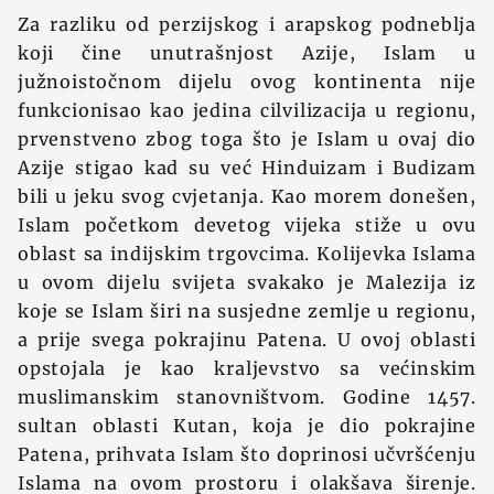
Za razliku od perzijskog i arapskog podneblja
koji čine unutrašnjost Azije, Islam u
južnoistočnom dijelu ovog kontinenta nije
funkcionisao kao jedina cilvilizacija u regionu,
prvenstveno zbog toga što je Islam u ovaj dio
Azije stigao kad su već Hinduizam i Budizam
bili u jeku svog cvjetanja. Kao morem donešen,
Islam početkom devetog vijeka stiže u ovu
oblast sa indijskim trgovcima. Kolijevka Islama
u ovom dijelu svijeta svakako je Malezija iz
koje se Islam širi na susjedne zemlje u regionu,
a prije svega pokrajinu Patena. U ovoj oblasti
opstojala je kao kraljevstvo sa većinskim
muslimanskim stanovništvom. Godine 1457.
sultan oblasti Kutan, koja je dio pokrajine
Patena, prihvata Islam što doprinosi učvršćenju
Islama na ovom prostoru i olakšava širenje.