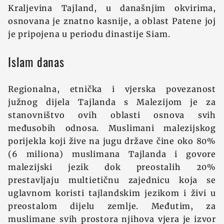
Kraljevina Tajland, u današnjim okvirima,
osnovana je znatno kasnije, a oblast Patene joj
je pripojena u periodu dinastije Siam.
Islam danas
Regionalna, etnička i vjerska povezanost
južnog dijela Tajlanda s Malezijom je za
stanovništvo ovih oblasti osnova svih
međusobih odnosa. Muslimani malezijskog
porijekla koji žive na jugu države čine oko 80%
(6 miliona) muslimana Tajlanda i govore
malezijski jezik dok preostalih 20%
prestavljaju multietičnu zajednicu koja se
uglavnom koristi tajlandskim jezikom i živi u
preostalom dijelu zemlje. Međutim, za
muslimane svih prostora njihova vjera je izvor