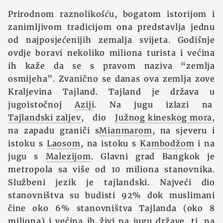
Prirodnom raznoliko
šć
u, bogatom istorijom i
zanimljivom tradicijom ona predstavlja jednu
od najposje
ć
enijih zemalja svijeta. Godi
š
nje
ovdje boravi nekoliko miliona turista i većina
ih kaže da se s pravom naziva “zemlja
osmijeha”. Zvanično se danas ova zemlja zove
Kraljevina Tajland. Tajland je država u
jugoistočnoj
Aziji
. Na jugu izlazi na
Tajlandski zaljev
, dio
Južnog kineskog mora
,
na zapadu graniči s
Mianmarom
, na sjeveru i
istoku s
Laosom
, na istoku s
Kambodžom
i na
jugu s
Malezijom
. Glavni grad Bangkok je
metropola sa više od 10 miliona stanovnika.
Službeni jezik je tajlandski. Najveći dio
stanovništva su budisti 92% dok muslimani
čine oko 6% stanovništva Tajlanda (oko 8
miliona) i većina ih živi na jugu države, tj. na