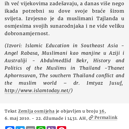
ih već vijekovima zadešavaju, a danas više nego
ikada potrebni su dove svoje braće širom
svijeta. Izvjesno je da muslimani Tajlanda u
osmjesima svojih sunarodnjaka i ne vide veliku
dobronamjernost.
(Izvori: Islamic Education in Southeast Asia -
Angel Rabasa, Muslimani kao manjine u Aziji i
Australiji - Abdulmedžid Bekr, History and
Politics of the Muslims in Thailand -Thanet
Aphornsuvan, The southern Thailand conflict and
the muslim world – dr. Imtyaz Jusuf,
http://www.islamtoday.net/
)
Tekst
Zemlja osmijeha
je objavljen u broju
36
,
Permalink
6. maj 2010. - 22. džumade i 1431. AH,
Facebook
Twitter
Email
WhatsApp
Viber
Pinterest