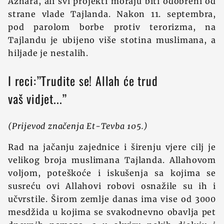
Azhara, ali svi projekti moraju biti odobreni od
strane vlade Tajlanda. Nakon 11. septembra,
pod parolom borbe protiv terorizma, na
Tajlandu je ubijeno više stotina muslimana, a
hiljade je nestalih.
I reci:”Trudite se! Allah će trud
vaš vidjet...”
(Prijevod značenja Et-Tevba 105.)
Rad na jačanju zajednice i širenju vjere cilj je
velikog broja muslimana Tajlanda. Allahovom
voljom, poteškoće i iskušenja sa kojima se
susreću ovi Allahovi robovi osnažile su ih i
učvrstile. Širom zemlje danas ima vise od 3000
mesdžida u kojima se svakodnevno obavlja pet