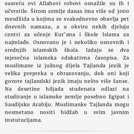
susreću ovi Allahovi robovi osnažile su ih i
učvrstile. Širom zemlje danas ima više od 3000
mesdžida u kojima se svakodnevno obavlja pet
dnevnih namaza, a u okviru nekih djeluju
centri za učenje Kur'ana i škole Islama za
najmlađe. Osnovano je i nekoliko osnovnih i
srednjih islamskih škola. Izdaju se dva
mjesečna islamska edukativna časopisa. Za
muslimane iz južnog dijela Tajlanda jezik je
velika prepreka u obrazovanju, dok oni koji
govore tajlandski jezik imaju nešto više šanse.
Na desetine hiljada studenata odlazi na
studiranje u islamske zemlje posebno Egipat i
Saudijsku Arabiju. Muslimanke Tajlanda mogu
nesmetano nositi hidžab u svim javnim
instutucijama.