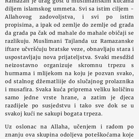
Ramazan je drag gost u muslimanskim kućama
diljem islamskog ummeta. Svi sa istim ciljem -
Allahovog zadovoljstva, i svi po istim
propisima, a ipak od zemlje do zemlje od grada
da grada pa čak od mahale do mahale običaji se
razlikuju. Muslimani Tajlanda uz Ramazanske
iftare učvršćuju bratske veze, obnavljaju stara i
uspostavljaju nova prijateljstva. Svaki mesdžid
neizostavno organizuje skromnu trpezu s
hurmama i mlijekom na koju je pozvan svako,
od stalnog džematliije do slučajnog prolaznika
i musafira. Svaka kuća priprema veliku količinu
samo jedne vrste hrane, a zatim je djeca
razdijele po susjedstvu i tako sve dok se u
svakoj kući ne sakupi bogata trpeza.
Uz oslonac na Allaha, učenjem i radom po
znanju ova skupina odoljeva poteškoćama koje