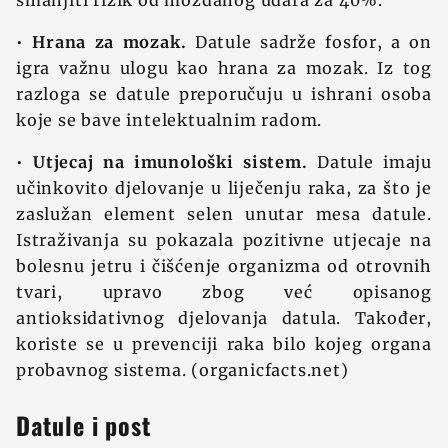
smanjiti rizik od moždanog udara za 40%.
•
Hrana za mozak.
Datule sadrže fosfor, a on
igra važnu ulogu kao hrana za mozak. Iz tog
razloga se datule preporučuju u ishrani osoba
koje se bave intelektualnim radom.
•
Utjecaj na imunološki sistem.
Datule imaju
učinkovito djelovanje u liječenju raka, za što je
zaslužan element selen unutar mesa datule.
Istraživanja su pokazala pozitivne utjecaje na
bolesnu jetru i čišćenje organizma od otrovnih
tvari, upravo zbog već opisanog
antioksidativnog djelovanja datula. Također,
koriste se u prevenciji raka bilo kojeg organa
probavnog sistema. (organicfacts.net)
Datule i post