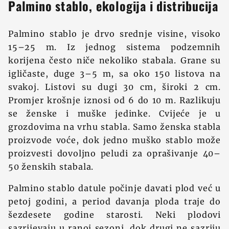
Palmino stablo, ekologija i distribucija
Palmino stablo je drvo srednje visine, visoko
15–25 m. Iz jednog sistema podzemnih
korijena često niče nekoliko stabala. Grane su
igličaste, duge 3–5 m, sa oko 150 listova na
svakoj. Listovi su dugi 30 cm, široki 2 cm.
Promjer krošnje iznosi od 6 do 10 m. Razlikuju
se ženske i muške jedinke. Cvijeće je u
grozdovima na vrhu stabla. Samo ženska stabla
proizvode voće, dok jedno muško stablo može
proizvesti dovoljno peludi za oprašivanje 40–
50 ženskih stabala.
Palmino stablo datule počinje davati plod već u
petoj godini, a period davanja ploda traje do
šezdesete godine starosti. Neki plodovi
sazrijevaju u ranoj sezoni, dok drugi ne sazriju