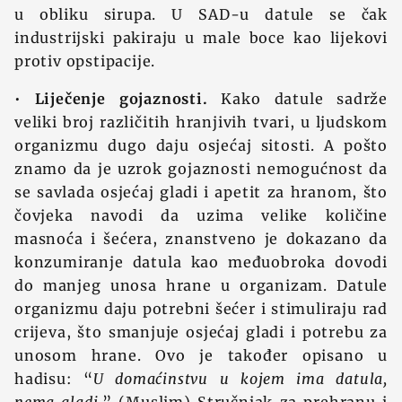
u obliku sirupa. U SAD-u datule se čak
industrijski pakiraju u male boce kao lijekovi
protiv opstipacije.
•
Liječenje gojaznosti.
Kako datule sadrže
veliki broj različitih hranjivih tvari, u ljudskom
organizmu dugo daju osjećaj sitosti. A pošto
znamo da je uzrok gojaznosti nemogućnost da
se savlada osjećaj gladi i apetit za hranom, što
čovjeka navodi da uzima velike količine
masnoća i šećera, znanstveno je dokazano da
konzumiranje datula kao međuobroka dovodi
do manjeg unosa hrane u organizam. Datule
organizmu daju potrebni šećer i stimuliraju rad
crijeva, što smanjuje osjećaj gladi i potrebu za
unosom hrane. Ovo je također opisano u
hadisu: “
U domaćinstvu u kojem ima datula,