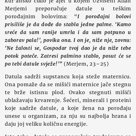
kur’ansko čudo je ajet u kojem Uzvišeni Allah
Merjemi preporučuje datule u teškim
porođajnim bolovima: “
I porođajni bolovi
prisiliše je da dođe do stabla jedne palme. ‘Kamo
sreće da sam ranije umrla i da sam potpuno u
zaborav pala!’, povika ona. I on je, niže nje, zovnu:
‘Ne žalosti se, Gospodar tvoj dao je da niže tebe
potok poteče. Zatresi palmino stablo, posut će se
po tebi datule svježe!’”
(Merjem, 23–25)
Datula sadrži supstancu koja steže maternicu.
Ona pomaže da se mišići maternice jače stegnu
te brže istisnu plod. Ovako stegnuti mišići
ublažavaju krvarenje. Šećeri, minerali i proteini
koje sadrže datule, a koje žena na porođaju
unese u organizam, za nju su najbolja hrana i
daju joj veliku količnu energije.