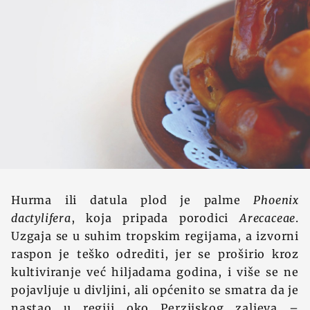
Hurma ili datula plod je palme
Phoenix
dactylifera
, koja pripada porodici
Arecaceae
.
Uzgaja se u suhim tropskim regijama, a izvorni
raspon je teško odrediti, jer se proširio kroz
kultiviranje već hiljadama godina, i više se ne
pojavljuje u divljini, ali općenito se smatra da je
nastao u regiji oko Perzijskog zaljeva –