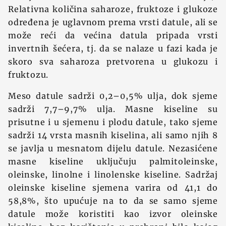
Relativna količina saharoze, fruktoze i glukoze
određena je uglavnom prema vrsti datule, ali se
može reći da većina datula pripada vrsti
invertnih šećera, tj. da se nalaze u fazi kada je
skoro sva saharoza pretvorena u glukozu i
fruktozu.
Meso datule sadrži 0,2–0,5% ulja, dok sjeme
sadrži 7,7–9,7% ulja. Masne kiseline su
prisutne i u sjemenu i plodu datule, tako sjeme
sadrži 14 vrsta masnih kiselina, ali samo njih 8
se javlja u mesnatom dijelu datule. Nezasićene
masne kiseline uključuju palmitoleinske,
oleinske, linolne i linolenske kiseline. Sadržaj
oleinske kiseline sjemena varira od 41,1 do
58,8%, što upućuje na to da se samo sjeme
datule može koristiti kao izvor oleinske