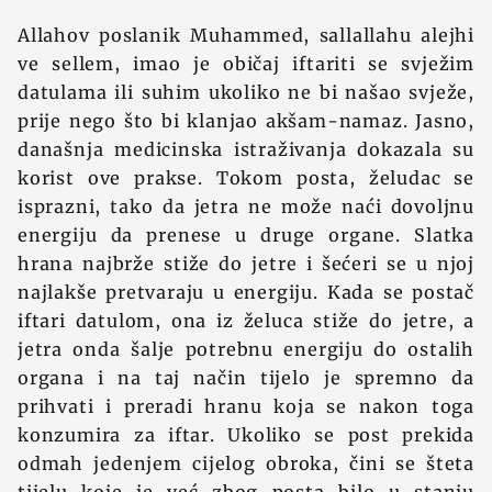
Allahov poslanik Muhammed, sallallahu alejhi
ve sellem, imao je običaj iftariti se svježim
datulama ili suhim ukoliko ne bi našao svježe,
prije nego što bi klanjao akšam-namaz. Jasno,
današnja medicinska istraživanja dokazala su
korist ove prakse. Tokom posta, želudac se
isprazni, tako da jetra ne može naći dovoljnu
energiju da prenese u druge organe. Slatka
hrana najbrže stiže do jetre i šećeri se u njoj
najlakše pretvaraju u energiju. Kada se postač
iftari datulom, ona iz želuca stiže do jetre, a
jetra onda šalje potrebnu energiju do ostalih
organa i na taj način tijelo je spremno da
prihvati i preradi hranu koja se nakon toga
konzumira za iftar. Ukoliko se post prekida
odmah jedenjem cijelog obroka, čini se šteta