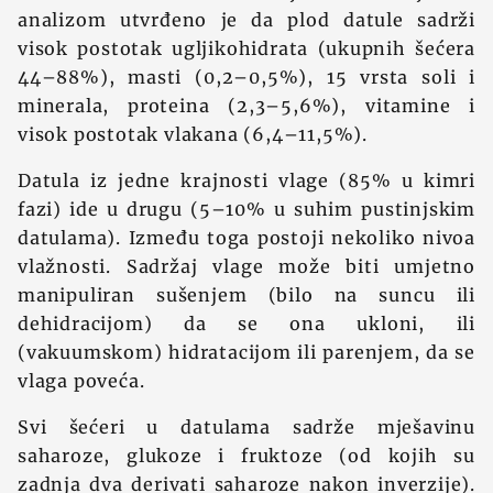
analizom utvrđeno je da plod datule sadrži
visok postotak ugljikohidrata (ukupnih šećera
44–88%), masti (0,2–0,5%), 15 vrsta soli i
minerala, proteina (2,3–5,6%), vitamine i
visok postotak vlakana (6,4–11,5%).
Datula iz jedne krajnosti vlage (85% u kimri
fazi) ide u drugu (5–10% u suhim pustinjskim
datulama). Između toga postoji nekoliko nivoa
vlažnosti. Sadržaj vlage može biti umjetno
manipuliran sušenjem (bilo na suncu ili
dehidracijom) da se ona ukloni, ili
(vakuumskom) hidratacijom ili parenjem, da se
vlaga poveća.
Svi šećeri u datulama sadrže mješavinu
saharoze, glukoze i fruktoze (od kojih su
zadnja dva derivati saharoze nakon inverzije).