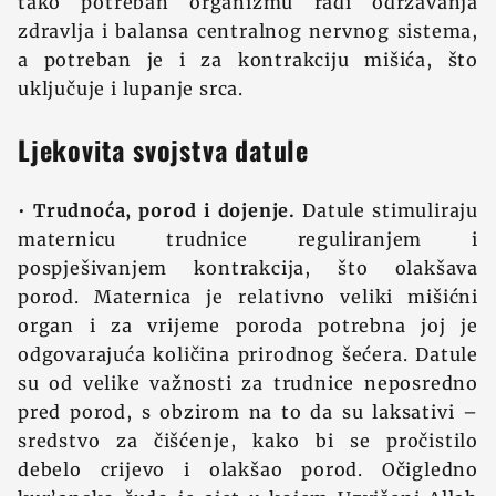
tako potreban organizmu radi održavanja
zdravlja i balansa centralnog nervnog sistema,
a potreban je i za kontrakciju mišića, što
uključuje i lupanje srca.
Ljekovita svojstva datule
•
Trudnoća, porod i dojenje.
Datule stimuliraju
maternicu trudnice reguliranjem i
pospješivanjem kontrakcija, što olakšava
porod. Maternica je relativno veliki mišićni
organ i za vrijeme poroda potrebna joj je
odgovarajuća količina prirodnog šećera. Datule
su od velike važnosti za trudnice neposredno
pred porod, s obzirom na to da su laksativi –
sredstvo za čišćenje, kako bi se pročistilo
debelo crijevo i olakšao porod. Očigledno