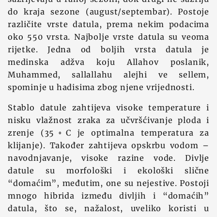
do kraja sezone (august/septembar). Postoje
različite vrste datula, prema nekim podacima
oko 550 vrsta. Najbolje vrste datula su veoma
rijetke. Jedna od boljih vrsta datula je
medinska adžva koju Allahov poslanik,
Muhammed, sallallahu alejhi ve sellem,
spominje u hadisima zbog njene vrijednosti.
Stablo datule zahtijeva visoke temperature i
nisku vlažnost zraka za učvršćivanje ploda i
zrenje (35◦C je optimalna temperatura za
klijanje). Također zahtijeva opskrbu vodom –
navodnjavanje, visoke razine vode. Divlje
datule su morfološki i ekološki slične
“domaćim”, međutim, one su nejestive. Postoji
mnogo hibrida između divljih i “domaćih”
datula, što se, nažalost, uveliko koristi u