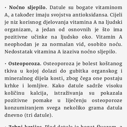
•
Noćno sljepilo.
Datule su bogate vitaminom
A, a također imaju svojstva antioksidansa. Cijeli
je niz korisnog djelovanja vitamina A na ljudski
organizam, a jedan od osnovnih je što ima
pozitivne učinke na ljudsko oko. Vitamin A
neophodan je za normalan vid, osobito noću.
Nedostatak vitamina A izaziva noćno sljepilo.
•
Osteoporoza.
Osteoporoza je bolest koštanog
tkiva u kojoj dolazi do gubitka organskog i
mineralnog dijela kosti, zbog čega one postaju
krhke i lomljive. Kako datule sadrže visoku
količinu kalcija, istraživanja su pokazala
pozitivne pomake u liječenju osteoporoze
konzumiranjem svega nekoliko grama datula
dnevno (tri datule).