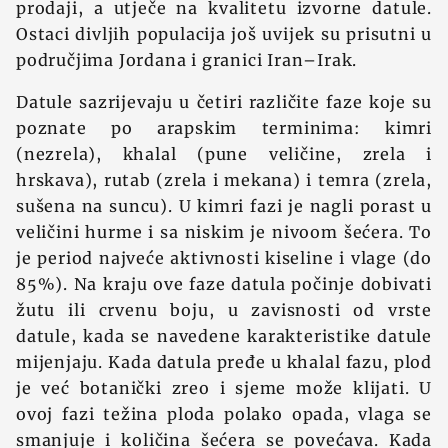
prodaji, a utječe na kvalitetu izvorne datule.
Ostaci divljih populacija još uvijek su prisutni u
područjima Jordana i granici Iran–Irak.
Datule sazrijevaju u četiri različite faze koje su
poznate po arapskim terminima: kimri
(nezrela), khalal (pune veličine, zrela i
hrskava), rutab (zrela i mekana) i temra (zrela,
sušena na suncu). U kimri fazi je nagli porast u
veličini hurme i sa niskim je nivoom šećera. To
je period najveće aktivnosti kiseline i vlage (do
85%). Na kraju ove faze datula počinje dobivati
žutu ili crvenu boju, u zavisnosti od vrste
datule, kada se navedene karakteristike datule
mijenjaju. Kada datula pređe u khalal fazu, plod
je već botanički zreo i sjeme može klijati. U
ovoj fazi težina ploda polako opada, vlaga se
smanjuje i količina šećera se povećava. Kada