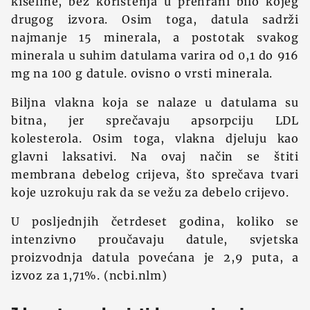
kiseline, bez korištenja u prehrani bilo kojeg
drugog izvora. Osim toga, datula sadrži
najmanje 15 minerala, a postotak svakog
minerala u suhim datulama varira od 0,1 do 916
mg na 100 g datule. ovisno o vrsti minerala.
Biljna vlakna koja se nalaze u datulama su
bitna, jer sprečavaju apsorpciju LDL
kolesterola. Osim toga, vlakna djeluju kao
glavni laksativi. Na ovaj način se štiti
membrana debelog crijeva, što sprečava tvari
koje uzrokuju rak da se vežu za debelo crijevo.
U posljednjih četrdeset godina, koliko se
intenzivno proučavaju datule, svjetska
proizvodnja datula povećana je 2,9 puta, a
izvoz za 1,71%. (ncbi.nlm)