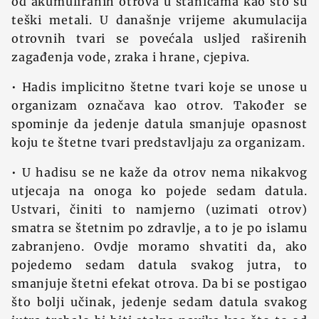
od akumuliranih otrova u stanicama kao što su
teški metali. U današnje vrijeme akumulacija
otrovnih tvari se povećala usljed raširenih
zagađenja vode, zraka i hrane, cjepiva.
• Hadis implicitno štetne tvari koje se unose u
organizam označava kao otrov. Također se
spominje da jedenje datula smanjuje opasnost
koju te štetne tvari predstavljaju za organizam.
• U hadisu se ne kaže da otrov nema nikakvog
utjecaja na onoga ko pojede sedam datula.
Ustvari, činiti to namjerno (uzimati otrov)
smatra se štetnim po zdravlje, a to je po islamu
zabranjeno. Ovdje moramo shvatiti da, ako
pojedemo sedam datula svakog jutra, to
smanjuje štetni efekat otrova. Da bi se postigao
što bolji učinak, jedenje sedam datula svakog