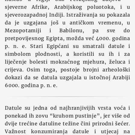
sjeverne Afrike, Arabijskog poluotoka, i u
sjeverozapadnoj Indiji. Istraživanja su pokazala
da je uzgajana još u antičkom vremenu, u
Mezopotamiji i Babilonu, pa sve do
pretpovijesnog Egipta, možda već 4000. godina
p. n. e. Stari Egipćani su smatrali datule i
simbolom plodnosti, a koristili su ih i za
liječenje bolesti mokraćnog mjehura, želuca i
crijeva. Osim toga, postoje brojni arheološki
dokazi da se datula uzgajala u istočnoj Arabiji
6000. godina p. n. e.
Datule su jedna od najhranjivijih vrsta voća i
ponekad ih zovu “kruhom pustinje”, jer više od
dvije trećine datuline težine čini prirodni šećer.
Važnost konzumiranja datule i utjecaj na