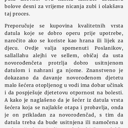
bolove desni za vrijeme nicanja zubi i olakšava
taj proces.
Preporučuje se kupovina kvalitetnih vrsta
datula koje se dobro operu prije upotrebe,
naročito ako se koriste kao hrana ili lijek za
djecu. Ovdje valja spomenuti Poslanikov,
sallallahu alejhi ve sellem, običaj da usta
novorođenčeta protrlja dobro usitnjenom
datulom i nahrani ga njome. Znanstveno je
dokazano da davanje novorođenom djetetu
malo šećera otopljenog u vodi ima dobar učinak
i da pospješuje djetetovu otpornost na bolesti.
A kako je naglašeno da je šećer iz datula vrsta
šećera koja se najlakše otapa i probavlja, onda
je on prikladan za novorođenčad, s tim da
datula treba da bude usitnjena ili namočena u