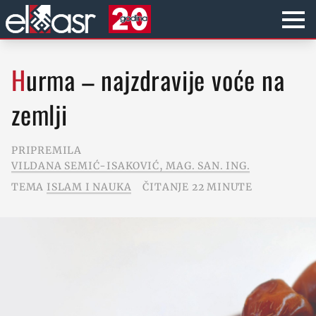
Hurma – najzdravije voće na
zemlji
PRIPREMILA
VILDANA SEMIĆ-ISAKOVIĆ, MAG. SAN. ING.
TEMA
ISLAM I NAUKA
ČITANJE 22 MINUTE