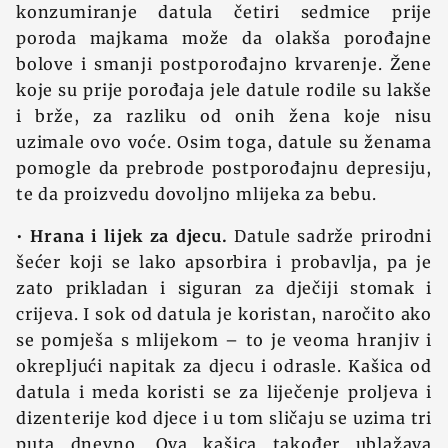
konzumiranje datula četiri sedmice prije
poroda majkama može da olakša porođajne
bolove i smanji postporođajno krvarenje. Žene
koje su prije porođaja jele datule rodile su lakše
i brže, za razliku od onih žena koje nisu
uzimale ovo voće. Osim toga, datule su ženama
pomogle da prebrode postporođajnu depresiju,
te da proizvedu dovoljno mlijeka za bebu.
•
Hrana i lijek za djecu.
Datule sadrže prirodni
šećer koji se lako apsorbira i probavlja, pa je
zato prikladan i siguran za dječiji stomak i
crijeva. I sok od datula je koristan, naročito ako
se pomješa s mlijekom – to je veoma hranjiv i
okrepljući napitak za djecu i odrasle. Kašica od
datula i meda koristi se za liječenje proljeva i
dizenterije kod djece i u tom sličaju se uzima tri
puta dnevno. Ova kašica također ublažava