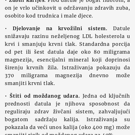
•
Zubni karijes
. Plod datule je bogat fluorom, a
on je vrlo učinkovit u održavanju zdravih zuba,
osobito kod trudnica i male djece.
•
Djelovanje na krvožilni sistem.
Datule
snižavaju razinu neželjenog LDL holesterola u
krvi i smanjuju krvni tlak. Standardna porcija
od pet ili šest datula daje oko 80 miligrama
magnezija, esencijalni mineral koji doprinosi
širenju krvnih žila. Istraživanja pokazuju da
370 miligrama magnezija dnevno može
smanjiti krvni tlak.
•
Štiti od moždanog udara.
Jedna od ključnih
prednosti datula je njihova sposobnost da
reguliraju zdrav živčani sistem, zahvaljujući
bogatom sadržaju kalija. Istraživanja su
pokazala da veći unos kalija (oko 400 mg) može