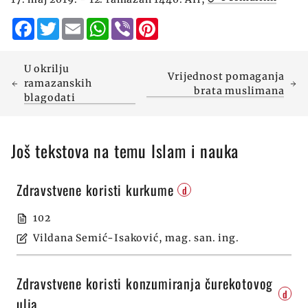
Facebook
Twitter
Email
WhatsApp
Viber
Pinterest
U okrilju
Vrijednost pomaganja
ramazanskih
brata muslimana
blagodati
Još tekstova na temu Islam i nauka
Zdravstvene koristi kurkume
d
102
Vildana Semić-Isaković, mag. san. ing.
Zdravstvene koristi konzumiranja čurekotovog
d
ulja