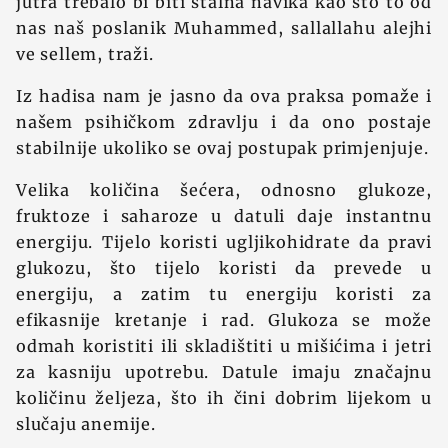
jutra trebalo bi biti stalna navika kao što to od
nas naš poslanik Muhammed, sallallahu alejhi
ve sellem, traži.
Iz hadisa nam je jasno da ova praksa pomaže i
našem psihičkom zdravlju i da ono postaje
stabilnije ukoliko se ovaj postupak primjenjuje.
Velika količina šećera, odnosno glukoze,
fruktoze i saharoze u datuli daje instantnu
energiju. Tijelo koristi ugljikohidrate da pravi
glukozu, što tijelo koristi da prevede u
energiju, a zatim tu energiju koristi za
efikasnije kretanje i rad. Glukoza se može
odmah koristiti ili skladištiti u mišićima i jetri
za kasniju upotrebu. Datule imaju značajnu
količinu željeza, što ih čini dobrim lijekom u
slučaju anemije.