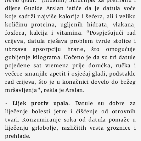
nema gladi
.” (Muslim) Stručnjak za prehranu i
dijete Guzide Arslan ističe da je datula voće
koje sadrži najviše kalorija i šećera, ali i veliku
količinu proteina, ugljenih hidrata, vlakana,
fosfora, kalcija i vitamina. “Pospješujući rad
crijeva, datula rješava problem tvrde stolice i
ubrzava apsorpciju hrane, što omogućuje
gubljenje kilograma. Uočeno je da su tri datule
pojedene sat vremena prije doručka, ručka i
večere smanjile apetit i osjećaj gladi, podstakle
rad crijeva, što je u konačnici dovelo do bržeg
mršavljenja”, rekla je Arslan.
•
Lijek protiv upala.
Datule su dobre za
liječenje bolesti jetre i čišćenje od otrovnih
tvari. Konzumiranje soka od datula pomaže u
liječenju grlobolje, različitih vrsta groznice i
prehlade.