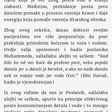
tijelu koje je već zbog posta bilo u stanju
slabosti. Međutim, prekidanje posta prvo
datulom pomaže u procesu varenja hrane i daje
energiju koja pomaže varenju iftarskog obroka.
Zbog ovog otkrića, danas doktori svojim
pacijentima sve više preporučuju da post
prekidaju prirodnim šećerom iz voća i vodom.
Ovdje valja spomenuti i hadis poslanika
Muhammeda, sallallahu alejhi ve sellem: “
Kad
bilo ko od vas hoće da prekine post, neka pojede
datulu jer u datuli je bereket, a ako ne nađe datulu
nek se napije vode jer voda čisti
.” (Ebu Davud,
hadis je vjerodostojan)
Iz ovog vidimo da nas je Poslanik, sallalahu
alejhi ve sellem, uputio na principe efektivnog
posta konzumiranjem datula i vode i to mnogo