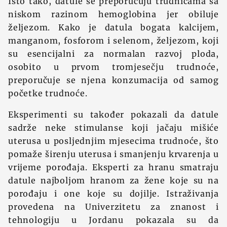
Isto tako, datule se preporučuju trudnicama sa
niskom razinom hemoglobina jer obiluje
željezom. Kako je datula bogata kalcijem,
manganom, fosforom i selenom, željezom, koji
su esencijalni za normalan razvoj ploda,
osobito u prvom tromjesečju trudnoće,
preporučuje se njena konzumacija od samog
početke trudnoće.
Eksperimenti su također pokazali da datule
sadrže neke stimulanse koji jačaju mišiće
uterusa u posljednjim mjesecima trudnoće, što
pomaže širenju uterusa i smanjenju krvarenja u
vrijeme porođaja. Eksperti za hranu smatraju
datule najboljom hranom za žene koje su na
porođaju i one koje su dojilje. Istraživanja
provedena na Univerzitetu za znanost i
tehnologiju u Jordanu pokazala su da