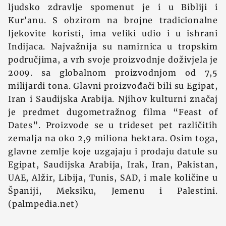
ljudsko zdravlje spomenut je i u Bibliji i
Kur’anu. S obzirom na brojne tradicionalne
ljekovite koristi, ima veliki udio i u ishrani
Indijaca. Najvažnija su namirnica u tropskim
područjima, a vrh svoje proizvodnje doživjela je
2009. sa globalnom proizvodnjom od 7,5
milijardi tona. Glavni proizvođači bili su Egipat,
Iran i Saudijska Arabija. Njihov kulturni značaj
je predmet dugometražnog filma “Feast of
Dates”. Proizvode se u trideset pet različitih
zemalja na oko 2,9 miliona hektara. Osim toga,
glavne zemlje koje uzgajaju i prodaju datule su
Egipat, Saudijska Arabija, Irak, Iran, Pakistan,
UAE, Alžir, Libija, Tunis, SAD, i male količine u
Španiji, Meksiku, Jemenu i Palestini.
(palmpedia.net)