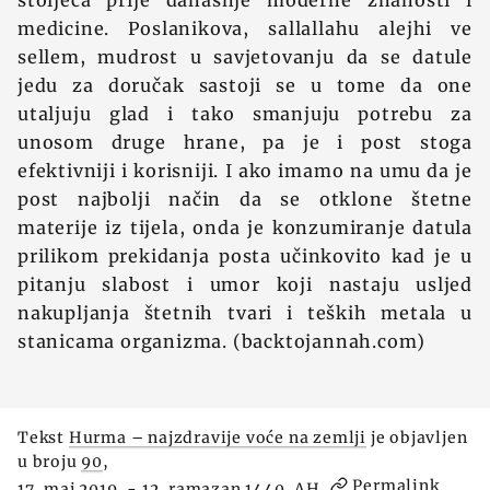
stoljeća prije današnje moderne znanosti i
medicine. Poslanikova, sallallahu alejhi ve
sellem, mudrost u savjetovanju da se datule
jedu za doručak sastoji se u tome da one
utaljuju glad i tako smanjuju potrebu za
unosom druge hrane, pa je i post stoga
efektivniji i korisniji. I ako imamo na umu da je
post najbolji način da se otklone štetne
materije iz tijela, onda je konzumiranje datula
prilikom prekidanja posta učinkovito kad je u
pitanju slabost i umor koji nastaju usljed
nakupljanja štetnih tvari i teških metala u
stanicama organizma. (backtojannah.com)
Tekst
Hurma – najzdravije voće na zemlji
je objavljen
u broju
90
,
Permalink
17. maj 2019. - 12. ramazan 1440. AH,