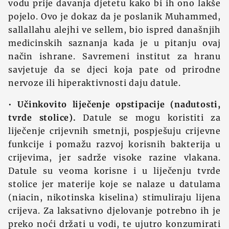
vodu prije davanja djetetu kako bi ih ono lakše
pojelo. Ovo je dokaz da je poslanik Muhammed,
sallallahu alejhi ve sellem, bio ispred današnjih
medicinskih saznanja kada je u pitanju ovaj
način ishrane. Savremeni institut za hranu
savjetuje da se djeci koja pate od prirodne
nervoze ili hiperaktivnosti daju datule.
•
Učinkovito liječenje opstipacije (nadutosti,
tvrde stolice).
Datule se mogu koristiti za
liječenje crijevnih smetnji, pospješuju crijevne
funkcije i pomažu razvoj korisnih bakterija u
crijevima, jer sadrže visoke razine vlakana.
Datule su veoma korisne i u liječenju tvrde
stolice jer materije koje se nalaze u datulama
(niacin, nikotinska kiselina) stimuliraju lijena
crijeva. Za laksativno djelovanje potrebno ih je
preko noći držati u vodi, te ujutro konzumirati