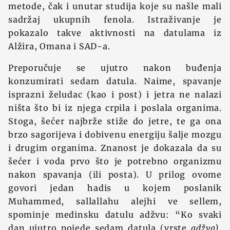
metode, čak i unutar studija koje su našle mali
sadržaj ukupnih fenola. Istraživanje je
pokazalo takve aktivnosti na datulama iz
Alžira, Omana i SAD-a.
Preporučuje se ujutro nakon buđenja
konzumirati sedam datula. Naime, spavanje
isprazni želudac (kao i post) i jetra ne nalazi
ništa što bi iz njega crpila i poslala organima.
Stoga, šećer najbrže stiže do jetre, te ga ona
brzo sagorijeva i dobivenu energiju šalje mozgu
i drugim organima. Znanost je dokazala da su
šećer i voda prvo što je potrebno organizmu
nakon spavanja (ili posta). U prilog ovome
govori jedan hadis u kojem poslanik
Muhammed, sallallahu alejhi ve sellem,
spominje medinsku datulu adžvu: “Ko svaki
dan ujutro pojede sedam datula (vrste
adžva),