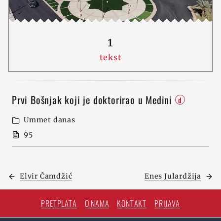
1
tekst
Prvi Bošnjak koji je doktorirao u Medini
d
Ummet danas
95
Elvir Čamdžić
Enes Julardžija
PRETPLATA
O NAMA
KONTAKT
PRIJAVA