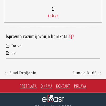
1
tekst
Ispravno razumijevanje bereketa
d
Da'va
59
Suad Drpljanin
Sumeja Ðurić
PRETPLATA
O NAMA
KONTAKT
PRIJAVA