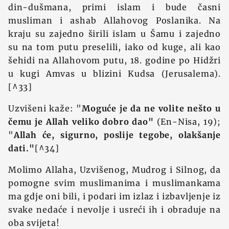
din-dušmana, primi islam i bude časni
musliman i ashab Allahovog Poslanika. Na
kraju su zajedno širili islam u Šamu i zajedno
su na tom putu preselili, iako od kuge, ali kao
šehidi na Allahovom putu, 18. godine po Hidžri
u kugi Amvas u blizini Kudsa (Jerusalema).
[^33]
Uzvišeni kaže: "
Moguće je da ne volite nešto u
čemu je Allah veliko dobro dao"
(En-Nisa, 19);
"
Allah će, sigurno, poslije tegobe, olakšanje
dati."
[^34]
Molimo Allaha, Uzvišenog, Mudrog i Silnog, da
pomogne svim muslimanima i muslimankama
ma gdje oni bili, i podari im izlaz i izbavljenje iz
svake nedaće i nevolje i usreći ih i obraduje na
oba svijeta!