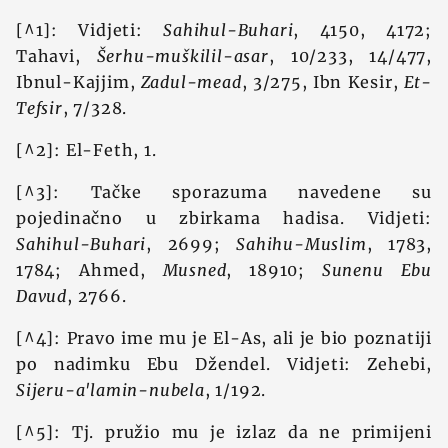
[^1]: Vidjeti:
Sahihul-Buhari
, 4150, 4172;
Tahavi,
Šerhu-muškilil-asar
, 10/233, 14/477,
Ibnul-Kajjim,
Zadul-mead
, 3/275, Ibn Kesir,
Et-
Tefsir
, 7/328.
[^2]: El-Feth, 1.
[^3]: Tačke sporazuma navedene su
pojedinačno u zbirkama hadisa. Vidjeti:
Sahihul-Buhari
, 2699;
Sahihu-Muslim
, 1783,
1784; Ahmed,
Musned
, 18910;
Sunenu Ebu
Davud
, 2766.
[^4]: Pravo ime mu je El-As, ali je bio poznatiji
po nadimku Ebu Džendel. Vidjeti: Zehebi,
Sijeru-a'lamin-nubela
, 1/192.
[^5]: Tj. pružio mu je izlaz da ne primijeni