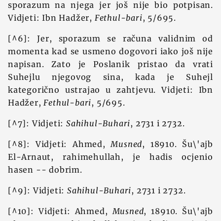
sporazum na njega jer još nije bio potpisan.
Vidjeti: Ibn Hadžer,
Fethul-bari
, 5/695.
[^6]: Jer, sporazum se računa validnim od
momenta kad se usmeno dogovori iako još nije
napisan. Zato je Poslanik pristao da vrati
Suhejlu njegovog sina, kada je Suhejl
kategorično ustrajao u zahtjevu. Vidjeti: Ibn
Hadžer,
Fethul-bari
, 5/695.
[^7]: Vidjeti:
Sahihul-Buhari
, 2731 i 2732.
[^8]: Vidjeti: Ahmed,
Musned
, 18910. Šu\'ajb
El-Arnaut, rahimehullah, je hadis ocjenio
hasen -- dobrim.
[^9]: Vidjeti:
Sahihul-Buhari
, 2731 i 2732.
[^10]: Vidjeti: Ahmed,
Musned
, 18910. Šu\'ajb