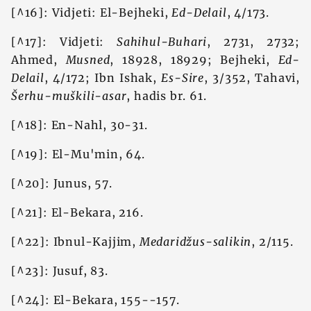
[^16]: Vidjeti: El-Bejheki,
Ed-Delail
, 4/173.
[^17]: Vidjeti:
Sahihul-Buhari
, 2731, 2732;
Ahmed,
Musned
, 18928, 18929; Bejheki,
Ed-
Delail
, 4/172; Ibn Ishak,
Es-Sire
, 3/352, Tahavi,
Šerhu-muškili-asar
, hadis br. 61.
[^18]: En-Nahl, 30-31.
[^19]: El-Mu'min, 64.
[^20]: Junus, 57.
[^21]: El-Bekara, 216.
[^22]: Ibnul-Kajjim,
Medaridžus-salikin
, 2/115.
[^23]: Jusuf, 83.
[^24]: El-Bekara, 155--157.