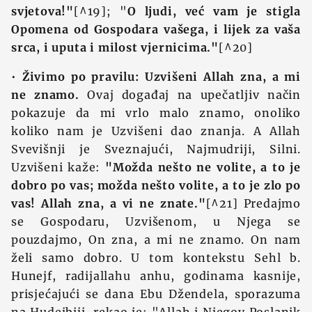
svjetova!"
[^19]; "
O ljudi, već vam je stigla
Opomena od Gospodara vašega, i lijek za vaša
srca, i uputa i milost vjernicima."
[^20]
•
Živimo po pravilu: Uzvišeni Allah zna, a mi
ne znamo.
Ovaj događaj na upečatljiv način
pokazuje da mi vrlo malo znamo, onoliko
koliko nam je Uzvišeni dao znanja. A Allah
Svevišnji je Sveznajući, Najmudriji, Silni.
Uzvišeni kaže:
"Možda nešto ne volite, a to je
dobro po vas; možda nešto volite, a to je zlo po
vas! Allah zna, a vi ne znate."
[^21] Predajmo
se Gospodaru, Uzvišenom, u Njega se
pouzdajmo, On zna, a mi ne znamo. On nam
želi samo dobro. U tom kontekstu Sehl b.
Hunejf, radijallahu anhu, godinama kasnije,
prisjećajući se dana Ebu Džendela, sporazuma