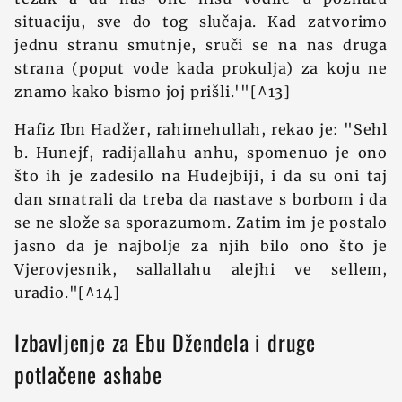
situaciju, sve do tog slučaja. Kad zatvorimo
jednu stranu smutnje, sruči se na nas druga
strana (poput vode kada prokulja) za koju ne
znamo kako bismo joj prišli.'"[^13]
Hafiz Ibn Hadžer, rahimehullah, rekao je: "Sehl
b. Hunejf, radijallahu anhu, spomenuo je ono
što ih je zadesilo na Hudejbiji, i da su oni taj
dan smatrali da treba da nastave s borbom i da
se ne slože sa sporazumom. Zatim im je postalo
jasno da je najbolje za njih bilo ono što je
Vjerovjesnik, sallallahu alejhi ve sellem,
uradio."[^14]
Izbavljenje za Ebu Džendela i druge
potlačene ashabe