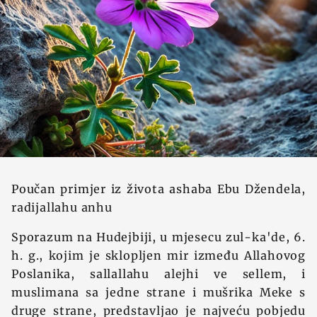
Poučan primjer iz života ashaba Ebu Džendela,
radijallahu anhu
Sporazum na Hudejbiji, u mjesecu zul-ka'de, 6.
h. g., kojim je sklopljen mir između Allahovog
Poslanika, sallallahu alejhi ve sellem, i
muslimana sa jedne strane i mušrika Meke s
druge strane, predstavljao je najveću pobjedu