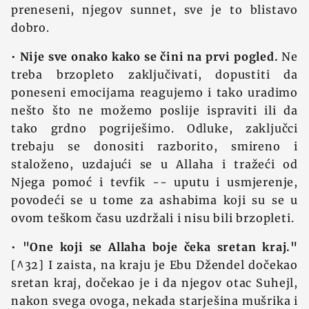
preneseni, njegov sunnet, sve je to blistavo
dobro.
•
Nije sve onako kako se čini na prvi pogled.
Ne
treba brzopleto zaključivati, dopustiti da
poneseni emocijama reagujemo i tako uradimo
nešto što ne možemo poslije ispraviti ili da
tako grdno pogriješimo. Odluke, zaključci
trebaju se donositi razborito, smireno i
staloženo, uzdajući se u Allaha i tražeći od
Njega pomoć i tevfik -- uputu i usmjerenje,
povodeći se u tome za ashabima koji su se u
ovom teškom času uzdržali i nisu bili brzopleti.
•
"One koji se Allaha boje čeka sretan kraj."
[^32] I zaista, na kraju je Ebu Džendel dočekao
sretan kraj, dočekao je i da njegov otac Suhejl,
nakon svega ovoga, nekada starješina mušrika i