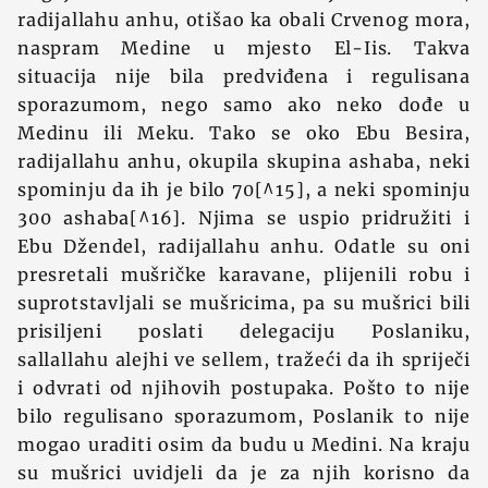
radijallahu anhu, otišao ka obali Crvenog mora,
naspram Medine u mjesto El-Iis. Takva
situacija nije bila predviđena i regulisana
sporazumom, nego samo ako neko dođe u
Medinu ili Meku. Tako se oko Ebu Besira,
radijallahu anhu, okupila skupina ashaba, neki
spominju da ih je bilo 70[^15], a neki spominju
300 ashaba[^16]. Njima se uspio pridružiti i
Ebu Džendel, radijallahu anhu. Odatle su oni
presretali mušričke karavane, plijenili robu i
suprotstavljali se mušricima, pa su mušrici bili
prisiljeni poslati delegaciju Poslaniku,
sallallahu alejhi ve sellem, tražeći da ih spriječi
i odvrati od njihovih postupaka. Pošto to nije
bilo regulisano sporazumom, Poslanik to nije
mogao uraditi osim da budu u Medini. Na kraju
su mušrici uvidjeli da je za njih korisno da