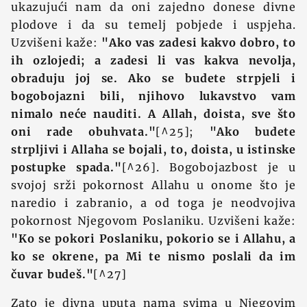
ukazujući nam da oni zajedno donese divne
plodove i da su temelj pobjede i uspjeha.
Uzvišeni kaže:
"Ako vas zadesi kakvo dobro, to
ih ozlojedi; a zadesi li vas kakva nevolja,
obraduju joj se. Ako se budete strpjeli i
bogobojazni bili, njihovo lukavstvo vam
nimalo neće nauditi. A Allah, doista, sve što
oni rade obuhvata."
[^25];
"Ako budete
strpljivi i Allaha se bojali, to, doista, u istinske
postupke spada."
[^26]. Bogobojazbost je u
svojoj srži pokornost Allahu u onome što je
naredio i zabranio, a od toga je neodvojiva
pokornost Njegovom Poslaniku. Uzvišeni kaže:
"Ko se pokori Poslaniku, pokorio se i Allahu, a
ko se okrene, pa Mi te nismo poslali da im
čuvar budeš."
[^27]
Zato je divna uputa nama svima u Njegovim