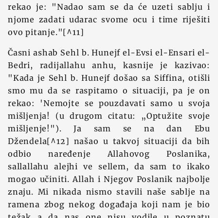
rekao je: "Nadao sam se da će uzeti sablju i
njome zadati udarac svome ocu i time riješiti
ovo pitanje."[^11]
Časni ashab Sehl b. Hunejf el-Evsi el-Ensari el-
Bedri, radijallahu anhu, kasnije je kazivao:
"Kada je Sehl b. Hunejf došao sa Siffina, otišli
smo mu da se raspitamo o situaciji, pa je on
rekao: 'Nemojte se pouzdavati samo u svoja
mišljenja! (u drugom citatu: „Optužite svoje
mišljenje!"). Ja sam se na dan Ebu
Džendela[^12] našao u takvoj situaciji da bih
odbio naređenje Allahovog Poslanika,
sallallahu alejhi ve sellem, da sam to ikako
mogao učiniti. Allah i Njegov Poslanik najbolje
znaju. Mi nikada nismo stavili naše sablje na
ramena zbog nekog događaja koji nam je bio
težak a da nas one nisu vodile u poznatu