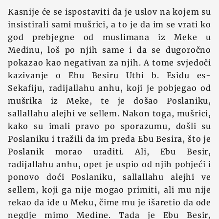
Kasnije će se ispostaviti da je uslov na kojem su
insistirali sami mušrici, a to je da im se vrati ko
god prebjegne od muslimana iz Meke u
Medinu, loš po njih same i da se dugoročno
pokazao kao negativan za njih. A tome svjedoči
kazivanje o Ebu Besiru Utbi b. Esidu es-
Sekafiju, radijallahu anhu, koji je pobjegao od
mušrika iz Meke, te je došao Poslaniku,
sallallahu alejhi ve sellem. Nakon toga, mušrici,
kako su imali pravo po sporazumu, došli su
Poslaniku i tražili da im preda Ebu Besira, što je
Poslanik morao uraditi. Ali, Ebu Besir,
radijallahu anhu, opet je uspio od njih pobjeći i
ponovo doći Poslaniku, sallallahu alejhi ve
sellem, koji ga nije mogao primiti, ali mu nije
rekao da ide u Meku, čime mu je išaretio da ode
negdje mimo Medine. Tada je Ebu Besir,