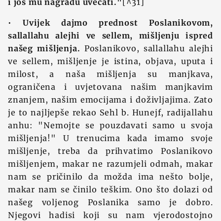
i još mu nagradu uvećati."
[^31]
•
Uvijek dajmo prednost Poslanikovom,
sallallahu alejhi ve sellem, mišljenju ispred
našeg mišljenja.
Poslanikovo, sallallahu alejhi
ve sellem, mišljenje je istina, objava, uputa i
milost, a naša mišljenja su manjkava,
ograničena i uvjetovana našim manjkavim
znanjem, našim emocijama i doživljajima. Zato
je to najljepše rekao Sehl b. Hunejf, radijallahu
anhu: "Nemojte se pouzdavati samo u svoja
mišljenja!" U trenucima kada imamo svoje
mišljenje, treba da prihvatimo Poslanikovo
mišljenjem, makar ne razumjeli odmah, makar
nam se pričinilo da možda ima nešto bolje,
makar nam se činilo teškim. Ono što dolazi od
našeg voljenog Poslanika samo je dobro.
Njegovi hadisi koji su nam vjerodostojno