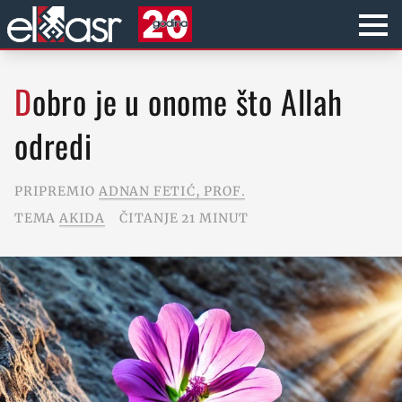
Dobro je u onome što Allah
odredi
PRIPREMIO
ADNAN FETIĆ, PROF.
TEMA
AKIDA
ČITANJE 21 MINUT