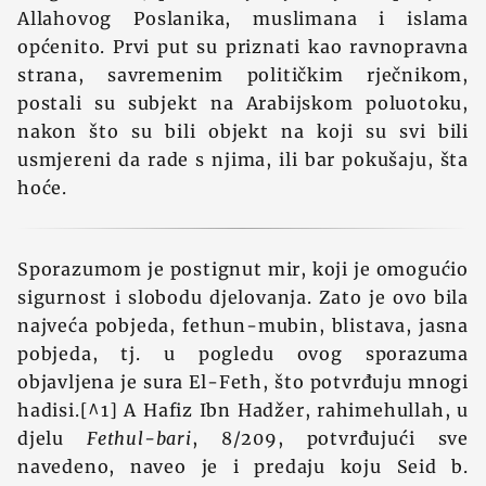
Allahovog Poslanika, muslimana i islama
općenito. Prvi put su priznati kao ravnopravna
strana, savremenim političkim rječnikom,
postali su subjekt na Arabijskom poluotoku,
nakon što su bili objekt na koji su svi bili
usmjereni da rade s njima, ili bar pokušaju, šta
hoće.
Sporazumom je postignut mir, koji je omogućio
sigurnost i slobodu djelovanja. Zato je ovo bila
najveća pobjeda, fethun-mubin, blistava, jasna
pobjeda, tj. u pogledu ovog sporazuma
objavljena je sura El-Feth, što potvrđuju mnogi
hadisi.[^1] A Hafiz Ibn Hadžer, rahimehullah, u
djelu
Fethul-bari
, 8/209, potvrđujući sve
navedeno, naveo je i predaju koju Seid b.