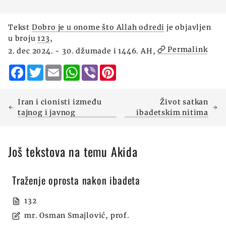
Tekst
Dobro je u onome što Allah odredi
je objavljen
u broju
123
,
Permalink
2. dec 2024. - 30. džumade i 1446. AH,
Facebook
Twitter
Email
WhatsApp
Viber
Pinterest
Iran i cionisti između
Život satkan
tajnog i javnog
ibadetskim nitima
Još tekstova na temu Akida
Traženje oprosta nakon ibadeta
132
mr. Osman Smajlović, prof.