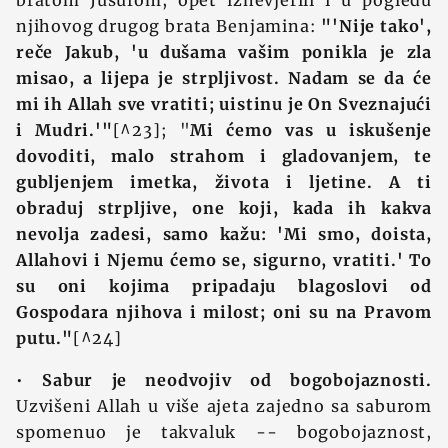
bratom Jusufom, opet iznevjerili i u pogledu
njihovog drugog brata Benjamina:
"'Nije tako',
reče Jakub, 'u dušama vašim ponikla je zla
misao, a lijepa je strpljivost. Nadam se da će
mi ih Allah sve vratiti; uistinu je On Sveznajući
i Mudri.'"
[^23]; "
Mi ćemo vas u iskušenje
dovoditi, malo strahom i gladovanjem, te
gubljenjem imetka, života i ljetine. A ti
obraduj strpljive, one koji, kada ih kakva
nevolja zadesi, samo kažu: 'Mi smo, doista,
Allahovi i Njemu ćemo se, sigurno, vratiti.' To
su oni kojima pripadaju blagoslovi od
Gospodara njihova i milost; oni su na Pravom
putu."
[^24]
•
Sabur je neodvojiv od bogobojaznosti.
Uzvišeni Allah u više ajeta zajedno sa saburom
spomenuo je takvaluk -- bogobojaznost,