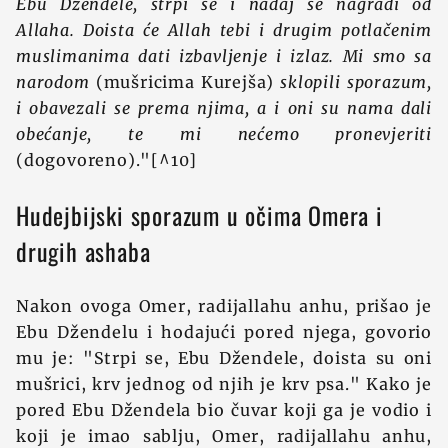
Ebu Džendele, strpi se i nadaj se nagradi od
Allaha. Doista će Allah tebi i drugim potlačenim
muslimanima dati izbavljenje i izlaz. Mi smo sa
narodom
(mušricima Kurejša)
sklopili sporazum,
i obavezali se prema njima, a i oni su nama dali
obećanje, te mi nećemo pronevjeriti
(dogovoreno)."[^10]
Hudejbijski sporazum u očima Omera i
drugih ashaba
Nakon ovoga Omer, radijallahu anhu, prišao je
Ebu Džendelu i hodajući pored njega, govorio
mu je: "Strpi se, Ebu Džendele, doista su oni
mušrici, krv jednog od njih je krv psa." Kako je
pored Ebu Džendela bio čuvar koji ga je vodio i
koji je imao sablju, Omer, radijallahu anhu,