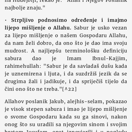
na Hudejbiji, rekao je: "Allah i Njegov Poslanik
najbolje znaju."
•
Strpljivo podnosimo određenje i imajmo
lijepo mišljenje o Allahu.
Sabur je usko vezan
za lijepo mišljenje o našem Gospodaru Allahu,
da nam želi dobro, da ono što je dao ima svoju
mudrost. A najljepšu terminološku definiciju
sabura dao je Imam Ibnul-Kajjim,
rahimehullah: "Sabur je da savladaš dušu kada
je uznemirena i ljuta, i da suzdržiš jezik da se
drugima žali i jadikuje, i da spriječiš tijelo da
čini ono što ne treba."[^22]
Allahov poslanik Jakub, alejhis-selam, pokazao
je visok stepen sabura i imao je lijepo mišljenje
o svome Gospodaru kada su ga sinovi, nakon
onog što su uradili sa njegovim sinom i svojim