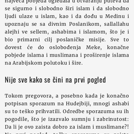
najveća pobjeda ogledala u otvaranju puteva da
se sigurno i slobodno širi islam i da slobodno
ljudi ulaze u islam, kao i da dođu u Medinu i
upoznaju se sa divnim Poslanikom, sallallahu
alejhi ve sellem, ashabima i islamom, što je i
bio primarni cilj poslaničke misije. Sve to
dovest će do oslobođenja Meke, konačne
pobjede islama i muslimana i proširenje islama
na Arabijskom polutoku i šire.
Nije sve kako se čini na prvi pogled
Tokom pregovora, a posebno kada je konačno
potpisan sporazum na Hudejbiji, mnogi ashabi
su to teško prihvatili. Odredbe sporazuma su ih
pogodile, što je izazvalo sumnju i zabrinutost:
Da li je ovo zaista dobro za islam i muslimane?!