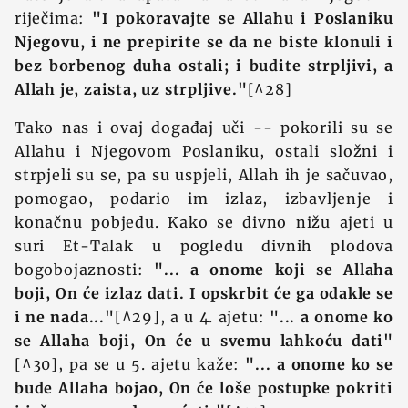
riječima:
"I pokoravajte se Allahu i Poslaniku
Njegovu, i ne prepirite se da ne biste klonuli i
bez borbenog duha ostali; i budite strpljivi, a
Allah je, zaista, uz strpljive."
[^28]
Tako nas i ovaj događaj uči -- pokorili su se
Allahu i Njegovom Poslaniku, ostali složni i
strpjeli su se, pa su uspjeli, Allah ih je sačuvao,
pomogao, podario im izlaz, izbavljenje i
konačnu pobjedu. Kako se divno nižu ajeti u
suri Et-Talak u pogledu divnih plodova
bogobojaznosti:
"... a onome koji se Allaha
boji, On će izlaz dati. I opskrbit će ga odakle se
i ne nada..."
[^29], a u 4. ajetu:
"... a onome ko
se Allaha boji, On će u svemu lahkoću dati"
[^30], pa se u 5. ajetu kaže:
"... a onome ko se
bude Allaha bojao, On će loše postupke pokriti