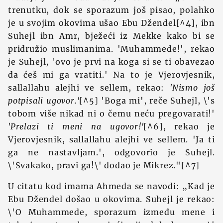
trenutku, dok se sporazum još pisao, polahko
je u svojim okovima ušao Ebu Džendel[^4], ibn
Suhejl ibn Amr, bježeći iz Mekke kako bi se
pridružio muslimanima. 'Muhammede!', rekao
je Suhejl, 'ovo je prvi na koga si se ti obavezao
da ćeš mi ga vratiti.' Na to je Vjerovjesnik,
sallallahu alejhi ve sellem, rekao:
'Nismo još
potpisali ugovor.'
[^5] 'Boga mi', reče Suhejl, \'s
tobom više nikad ni o čemu neću pregovarati!'
'Prelazi ti meni na ugovor!'
[^6], rekao je
Vjerovjesnik, sallallahu alejhi ve sellem. 'Ja ti
ga ne nastavljam.', odgovorio je Suhejl.
\'Svakako, pravi ga!\' dodao je Mikrez."[^7]
U citatu kod imama Ahmeda se navodi: „Kad je
Ebu Džendel došao u okovima. Suhejl je rekao:
\'O Muhammede, sporazum između mene i