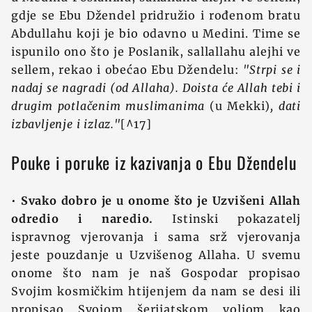
gdje se Ebu Džendel pridružio i rođenom bratu
Abdullahu koji je bio odavno u Medini. Time se
ispunilo ono što je Poslanik, sallallahu alejhi ve
sellem, rekao i obećao Ebu Džendelu:
"Strpi se i
nadaj se nagradi (od Allaha). Doista će Allah tebi i
drugim potlačenim muslimanima
(u Mekki)
, dati
izbavljenje i izlaz."
[^17]
Pouke i poruke iz kazivanja o Ebu Džendelu
•
Svako dobro je u onome što je Uzvišeni Allah
odredio i naredio.
Istinski pokazatelj
ispravnog vjerovanja i sama srž vjerovanja
jeste pouzdanje u Uzvišenog Allaha. U svemu
onome što nam je naš Gospodar propisao
Svojim kosmičkim htijenjem da nam se desi ili
propisao Svojom šerijatskom voljom kao