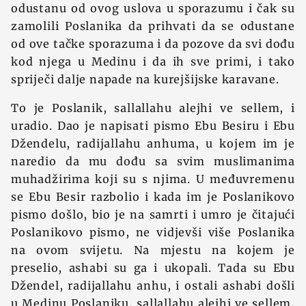
odustanu od ovog uslova u sporazumu i čak su
zamolili Poslanika da prihvati da se odustane
od ove tačke sporazuma i da pozove da svi dođu
kod njega u Medinu i da ih sve primi, i tako
spriječi dalje napade na kurejšijske karavane.
To je Poslanik, sallallahu alejhi ve sellem, i
uradio. Dao je napisati pismo Ebu Besiru i Ebu
Džendelu, radijallahu anhuma, u kojem im je
naredio da mu dođu sa svim muslimanima
muhadžirima koji su s njima. U međuvremenu
se Ebu Besir razbolio i kada im je Poslanikovo
pismo došlo, bio je na samrti i umro je čitajući
Poslanikovo pismo, ne vidjevši više Poslanika
na ovom svijetu. Na mjestu na kojem je
preselio, ashabi su ga i ukopali. Tada su Ebu
Džendel, radijallahu anhu, i ostali ashabi došli
u Medinu Poslaniku, sallallahu alejhi ve sellem,