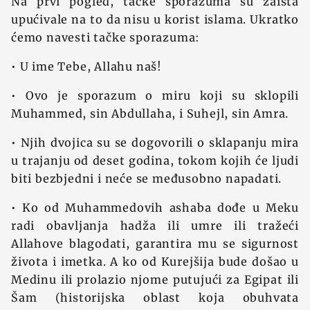
Na prvi pogled, tačke sporazuma su zaista
upućivale na to da nisu u korist islama. Ukratko
ćemo navesti tačke sporazuma:
• U ime Tebe, Allahu naš!
• Ovo je sporazum o miru koji su sklopili
Muhammed, sin Abdullaha, i Suhejl, sin Amra.
• Njih dvojica su se dogovorili o sklapanju mira
u trajanju od deset godina, tokom kojih će ljudi
biti bezbjedni i neće se međusobno napadati.
• Ko od Muhammedovih ashaba dođe u Meku
radi obavljanja hadža ili umre ili tražeći
Allahove blagodati, garantira mu se sigurnost
života i imetka. A ko od Kurejšija bude došao u
Medinu ili prolazio njome putujući za Egipat ili
Šam (historijska oblast koja obuhvata