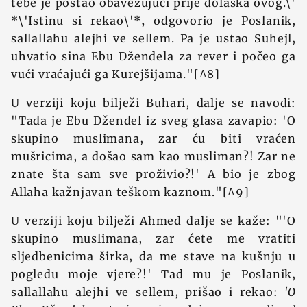
tebe je postao obavezujući prije dolaska ovog.\'
*\'Istinu si rekao\'*
,
odgovorio je Poslanik,
sallallahu alejhi ve sellem. Pa je ustao Suhejl,
uhvatio sina Ebu Džendela za rever i počeo ga
vući vraćajući ga Kurejšijama."[^8]
U verziji koju bilježi Buhari, dalje se navodi:
"Tada je Ebu Džendel iz sveg glasa zavapio: 'O
skupino muslimana, zar ću biti vraćen
mušricima, a došao sam kao musliman?! Zar ne
znate šta sam sve proživio?!' A bio je zbog
Allaha kažnjavan teškom kaznom."[^9]
U verziji koju bilježi Ahmed dalje se kaže: "'O
skupino muslimana, zar ćete me vratiti
sljedbenicima širka, da me stave na kušnju u
pogledu moje vjere?!' Tad mu je Poslanik,
sallallahu alejhi ve sellem, prišao i rekao:
'O