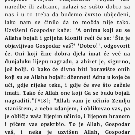
naredbe ili zabrane, nalazi se sušto dobro za
nas i u to treba da budemo čvrsto ubijeđeni,
iako nam se činilo da to možda nije tako.
Uzvišeni Gospodar kaže:
"A onima koji su se
Allaha bojali i grijeha klonili reći će se: 'Šta je
objavljivao Gospodar vaš?' 'Dobro!', odgovorit
će. Oni koji čine dobra djela imat će već na
dunjaluku lijepu nagradu, a ahiret je, sigurno,
još bolji. O kako će divno biti boravište onih
koji su se Allaha bojali: dženneti Adna u koje će
ući, gdje rijeke teku, i gdje će sve što zažele
imati. Tako će Allah one koji Ga se budu bojali
nagraditi."
[^18];
"Allah vam je učinio Zemlju
staništem, a nebo zdanjem, i oblikovao vas, pa
je obličja vaša lijepim učinio, i lijepom hranom
i pićem vas opskrbio. To je Allah, Gospodar
vaš, i neka je uzvišen Allah, Gospodar