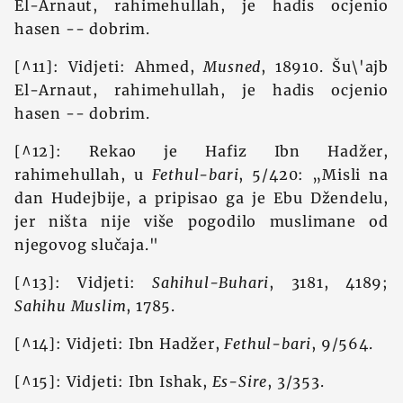
El-Arnaut, rahimehullah, je hadis ocjenio
hasen -- dobrim.
[^11]: Vidjeti: Ahmed,
Musned
, 18910. Šu\'ajb
El-Arnaut, rahimehullah, je hadis ocjenio
hasen -- dobrim.
[^12]: Rekao je Hafiz Ibn Hadžer,
rahimehullah, u
Fethul-bari
, 5/420: „Misli na
dan Hudejbije, a pripisao ga je Ebu Džendelu,
jer ništa nije više pogodilo muslimane od
njegovog slučaja."
[^13]: Vidjeti:
Sahihul-Buhari
, 3181, 4189;
Sahihu Muslim
, 1785.
[^14]: Vidjeti: Ibn Hadžer,
Fethul-bari
, 9/564.
[^15]: Vidjeti: Ibn Ishak,
Es-Sire
, 3/353.