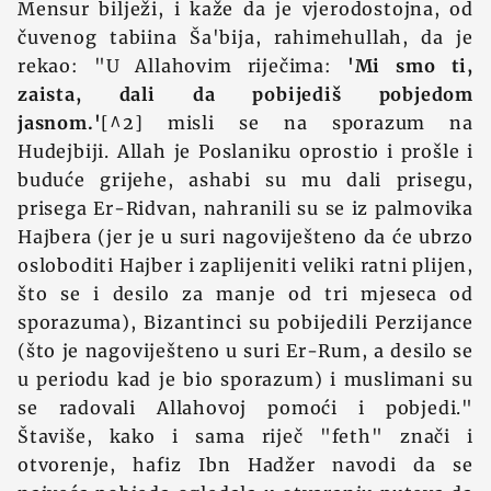
Mensur bilježi, i kaže da je vjerodostojna, od
čuvenog tabiina Ša'bija, rahimehullah, da je
rekao: "U Allahovim riječima:
'Mi smo ti,
zaista, dali da pobijediš pobjedom
jasnom.'
[^2] misli se na sporazum na
Hudejbiji. Allah je Poslaniku oprostio i prošle i
buduće grijehe, ashabi su mu dali prisegu,
prisega Er-Ridvan, nahranili su se iz palmovika
Hajbera (jer je u suri nagoviješteno da će ubrzo
osloboditi Hajber i zaplijeniti veliki ratni plijen,
što se i desilo za manje od tri mjeseca od
sporazuma), Bizantinci su pobijedili Perzijance
(što je nagoviješteno u suri Er-Rum, a desilo se
u periodu kad je bio sporazum) i muslimani su
se radovali Allahovoj pomoći i pobjedi."
Štaviše, kako i sama riječ "feth" znači i
otvorenje, hafiz Ibn Hadžer navodi da se