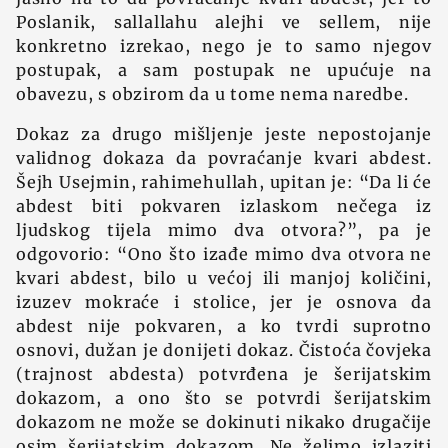
Poslanik, sallallahu alejhi ve sellem, nije
konkretno izrekao, nego je to samo njegov
postupak, a sam postupak ne upućuje na
obavezu, s obzirom da u tome nema naredbe.
Dokaz za drugo mišljenje jeste nepostojanje
validnog dokaza da povraćanje kvari abdest.
Šejh Usejmin, rahimehullah, upitan je: “Da li će
abdest biti pokvaren izlaskom nečega iz
ljudskog tijela mimo dva otvora?”, pa je
odgovorio: “Ono što izađe mimo dva otvora ne
kvari abdest, bilo u većoj ili manjoj količini,
izuzev mokraće i stolice, jer je osnova da
abdest nije pokvaren, a ko tvrdi suprotno
osnovi, dužan je donijeti dokaz. Čistoća čovjeka
(trajnost abdesta) potvrđena je šerijatskim
dokazom, a ono što se potvrdi šerijatskim
dokazom ne može se dokinuti nikako drugačije
osim šerijatskim dokazom. Ne želimo izlaziti