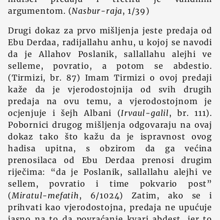
argumentom. (
Nasbur-raja
, 1/39)
Drugi dokaz za prvo mišljenja jeste predaja od
Ebu Derdaa, radijallahu anhu, u kojoj se navodi
da je Allahov Poslanik, sallallahu alejhi ve
selleme, povratio, a potom se abdestio.
(Tirmizi, br. 87) Imam Tirmizi o ovoj predaji
kaže da je vjerodostojnija od svih drugih
predaja na ovu temu, a vjerodostojnom je
ocjenjuje i šejh Albani (
Irvaul-galil
, br. 111).
Pobornici drugog mišljenja odgovaraju na ovaj
dokaz tako što kažu da je ispravnost ovog
hadisa upitna, s obzirom da ga većina
prenosilaca od Ebu Derdaa prenosi drugim
riječima: “da je Poslanik, sallallahu alejhi ve
sellem, povratio i time pokvario post”
(
Miratul-mefatih
, 6/1024) Zatim, ako se i
prihvati kao vjerodostojna, predaja ne upućuje
jasno na to da povraćanje kvari abdest, jer to