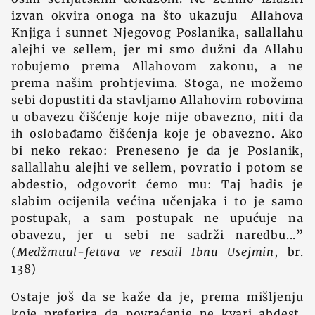
izvan okvira onoga na što ukazuju Allahova
Knjiga i sunnet Njegovog Poslanika, sallallahu
alejhi ve sellem, jer mi smo dužni da Allahu
robujemo prema Allahovom zakonu, a ne
prema našim prohtjevima. Stoga, ne možemo
sebi dopustiti da stavljamo Allahovim robovima
u obavezu čišćenje koje nije obavezno, niti da
ih oslobađamo čišćenja koje je obavezno. Ako
bi neko rekao: Preneseno je da je Poslanik,
sallallahu alejhi ve sellem, povratio i potom se
abdestio, odgovorit ćemo mu: Taj hadis je
slabim ocijenila većina učenjaka i to je samo
postupak, a sam postupak ne upućuje na
obavezu, jer u sebi ne sadrži naredbu...”
(
Medžmuul-fetava ve resail Ibnu Usejmin
, br.
138)
Ostaje još da se kaže da je, prema mišljenju
koje preferira da povraćanje ne kvari abdest,