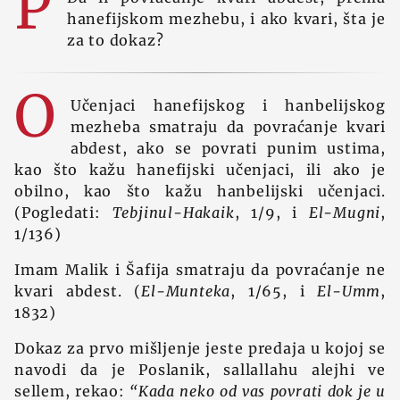
P
hanefijskom mezhebu, i ako kvari, šta je
za to dokaz?
O
Učenjaci hanefijskog i hanbelijskog
mezheba smatraju da povraćanje kvari
abdest, ako se povrati punim ustima,
kao što kažu hanefijski učenjaci, ili ako je
obilno, kao što kažu hanbelijski učenjaci.
(Pogledati:
Tebjinul-Hakaik
, 1/9, i
El-Mugni
,
1/136)
Imam Malik i Šafija smatraju da povraćanje ne
kvari abdest. (
El-Munteka
, 1/65, i
El-Umm
,
1832)
Dokaz za prvo mišljenje jeste predaja u kojoj se
navodi da je Poslanik, sallallahu alejhi ve
sellem, rekao:
“Kada neko od vas povrati dok je u