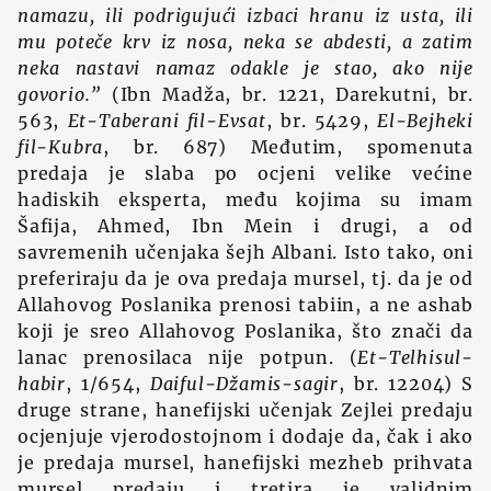
namazu, ili podrigujući izbaci hranu iz usta, ili
mu poteče krv iz nosa, neka se abdesti, a zatim
neka nastavi namaz odakle je stao, ako nije
govorio.”
(Ibn Madža, br. 1221, Darekutni, br.
563,
Et-Taberani fil-Evsat
, br. 5429,
El-Bejheki
fil-Kubra
, br. 687) Međutim, spomenuta
predaja je slaba po ocjeni velike većine
hadiskih eksperta, među kojima su imam
Šafija, Ahmed, Ibn Mein i drugi, a od
savremenih učenjaka šejh Albani. Isto tako, oni
preferiraju da je ova predaja mursel, tj. da je od
Allahovog Poslanika prenosi tabiin, a ne ashab
koji je sreo Allahovog Poslanika, što znači da
lanac prenosilaca nije potpun. (
Et-Telhisul-
habir
, 1/654,
Daiful-Džamis-sagir
, br. 12204) S
druge strane, hanefijski učenjak Zejlei predaju
ocjenjuje vjerodostojnom i dodaje da, čak i ako
je predaja mursel, hanefijski mezheb prihvata
mursel predaju i tretira je validnim