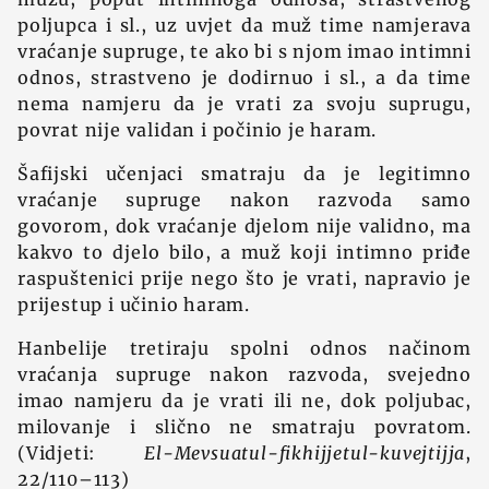
poljupca i sl., uz uvjet da muž time namjerava
vraćanje supruge, te ako bi s njom imao intimni
odnos, strastveno je dodirnuo i sl., a da time
nema namjeru da je vrati za svoju suprugu,
povrat nije validan i počinio je haram.
Šafijski učenjaci smatraju da je legitimno
vraćanje supruge nakon razvoda samo
govorom, dok vraćanje djelom nije validno, ma
kakvo to djelo bilo, a muž koji intimno priđe
raspuštenici prije nego što je vrati, napravio je
prijestup i učinio haram.
Hanbelije tretiraju spolni odnos načinom
vraćanja supruge nakon razvoda, svejedno
imao namjeru da je vrati ili ne, dok poljubac,
milovanje i slično ne smatraju povratom.
(Vidjeti:
El-Mevsuatul-fikhijjetul-kuvejtijja
,
22/110–113)