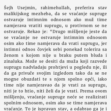
Šejh Usejmin, rahimehullah, preferira stav
malikijskog mezheba, da se vraćanje supruge
ostvaruje intimnim odnosom ako muž time
namjerava vratiti suprugu, u protivnom se ne
ostvaruje. Rekao je: “Drugo mišljenje jeste da
se vraćanje ne ostvaruje intimnim odnosom
osim ako time namjerava da vrati suprugu, jer
intimni odnos čovjek sebi ponekad tolerira sa
ženom s kojom nije u braku putem bluda i
zinaluka. Može se desiti da muža koji razvede
suprugu nadvladaju prohtjevi u pogledu nje, ili
da ga privuče svojim izgledom tako da se ne
mogne obuzdati te s njom spolno opći, iako
time nije namjeravao da je vrati za suprugu,
niti je to htio, niti želi da je vrati. Prema ovom
mišljenju, vraćanje supruge neće se realizirati
spolnim odnosom, osim ako se time namjerava
vraćanje. To je ispravan stav, a odabrao ga je i