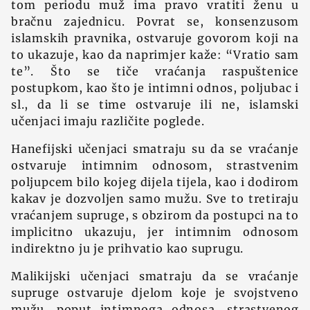
tom periodu muž ima pravo vratiti ženu u
bračnu zajednicu. Povrat se, konsenzusom
islamskih pravnika, ostvaruje govorom koji na
to ukazuje, kao da naprimjer kaže: “Vratio sam
te”. Što se tiče vraćanja raspuštenice
postupkom, kao što je intimni odnos, poljubac i
sl., da li se time ostvaruje ili ne, islamski
učenjaci imaju različite poglede.
Hanefijski učenjaci smatraju su da se vraćanje
ostvaruje intimnim odnosom, strastvenim
poljupcem bilo kojeg dijela tijela, kao i dodirom
kakav je dozvoljen samo mužu. Sve to tretiraju
vraćanjem supruge, s obzirom da postupci na to
implicitno ukazuju, jer intimnim odnosom
indirektno ju je prihvatio kao suprugu.
Malikijski učenjaci smatraju da se vraćanje
supruge ostvaruje djelom koje je svojstveno
mužu, poput intimnoga odnosa, strastvenog