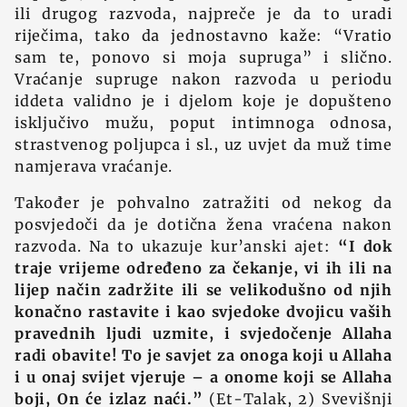
ili drugog razvoda, najpreče je da to uradi
riječima, tako da jednostavno kaže: “Vratio
sam te, ponovo si moja supruga” i slično.
Vraćanje supruge nakon razvoda u periodu
iddeta validno je i djelom koje je dopušteno
isključivo mužu, poput intimnoga odnosa,
strastvenog poljupca i sl., uz uvjet da muž time
namjerava vraćanje.
Također je pohvalno zatražiti od nekog da
posvjedoči da je dotična žena vraćena nakon
razvoda. Na to ukazuje kur’anski ajet:
“I dok
traje vrijeme određeno za čekanje, vi ih ili na
lijep način zadržite ili se velikodušno od njih
konačno rastavite i kao svjedoke dvojicu vaših
pravednih ljudi uzmite, i svjedočenje Allaha
radi obavite! To je savjet za onoga koji u Allaha
i u onaj svijet vjeruje – a onome koji se Allaha
boji, On će izlaz naći.”
(Et-Talak, 2) Svevišnji