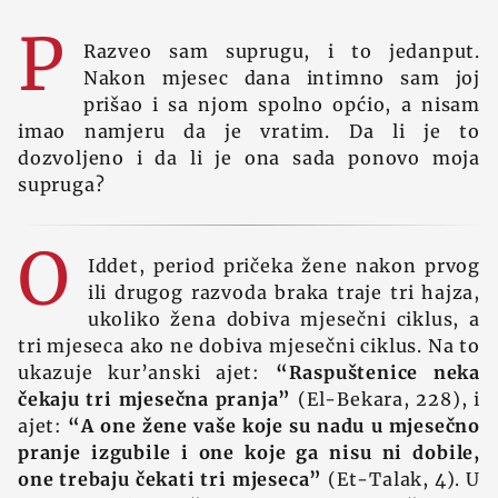
P
Razveo sam suprugu, i to jedanput.
Nakon mjesec dana intimno sam joj
prišao i sa njom spolno općio, a nisam
imao namjeru da je vratim. Da li je to
dozvoljeno i da li je ona sada ponovo moja
supruga?
O
Iddet, period pričeka žene nakon prvog
ili drugog razvoda braka traje tri hajza,
ukoliko žena dobiva mjesečni ciklus, a
tri mjeseca ako ne dobiva mjesečni ciklus. Na to
ukazuje kur’anski ajet:
“Raspuštenice neka
čekaju tri mjesečna pranja”
(El-Bekara, 228), i
ajet:
“A one žene vaše koje su nadu u mjesečno
pranje izgubile i one koje ga nisu ni dobile,
one trebaju čekati tri mjeseca”
(Et-Talak, 4). U