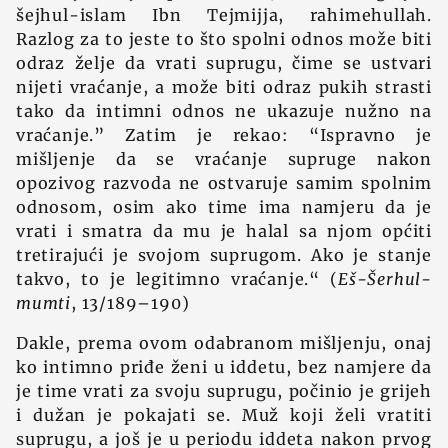
šejhul-islam Ibn Tejmijja, rahimehullah.
Razlog za to jeste to što spolni odnos može biti
odraz želje da vrati suprugu, čime se ustvari
nijeti vraćanje, a može biti odraz pukih strasti
tako da intimni odnos ne ukazuje nužno na
vraćanje.” Zatim je rekao: “Ispravno je
mišljenje da se vraćanje supruge nakon
opozivog razvoda ne ostvaruje samim spolnim
odnosom, osim ako time ima namjeru da je
vrati i smatra da mu je halal sa njom općiti
tretirajući je svojom suprugom. Ako je stanje
takvo, to je legitimno vraćanje.“ (
Eš-Šerhul-
mumti
, 13/189–190)
Dakle, prema ovom odabranom mišljenju, onaj
ko intimno priđe ženi u iddetu, bez namjere da
je time vrati za svoju suprugu, počinio je grijeh
i dužan je pokajati se. Muž koji želi vratiti
suprugu, a još je u periodu iddeta nakon prvog