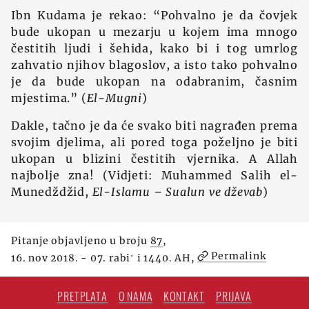
Ibn Kudama je rekao: “Pohvalno je da čovjek
bude ukopan u mezarju u kojem ima mnogo
čestitih ljudi i šehida, kako bi i tog umrlog
zahvatio njihov blagoslov, a isto tako pohvalno
je da bude ukopan na odabranim, časnim
mjestima.” (
El-Mugni
)
Dakle, tačno je da će svako biti nagrađen prema
svojim djelima, ali pored toga poželjno je biti
ukopan u blizini čestitih vjernika. A Allah
najbolje zna! (Vidjeti: Muhammed Salih el-
Munedždžid,
El-Islamu – Sualun ve dževab
)
Pitanje objavljeno u broju
87
,
Permalink
16. nov 2018. - 07. rabiʻ i 1440. AH,
PRETPLATA
O NAMA
KONTAKT
PRIJAVA