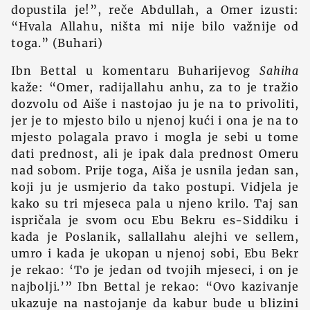
dopustila je!”, reče Abdullah, a Omer izusti:
“Hvala Allahu, ništa mi nije bilo važnije od
toga.” (Buhari)
Ibn Bettal u komentaru Buharijevog
Sahiha
kaže: “Omer, radijallahu anhu, za to je tražio
dozvolu od Aiše i nastojao ju je na to privoliti,
jer je to mjesto bilo u njenoj kući i ona je na to
mjesto polagala pravo i mogla je sebi u tome
dati prednost, ali je ipak dala prednost Omeru
nad sobom. Prije toga, Aiša je usnila jedan san,
koji ju je usmjerio da tako postupi. Vidjela je
kako su tri mjeseca pala u njeno krilo. Taj san
ispričala je svom ocu Ebu Bekru es-Siddiku i
kada je Poslanik, sallallahu alejhi ve sellem,
umro i kada je ukopan u njenoj sobi, Ebu Bekr
je rekao: ‘To je jedan od tvojih mjeseci, i on je
najbolji.’” Ibn Bettal je rekao: “Ovo kazivanje
ukazuje na nastojanje da kabur bude u blizini