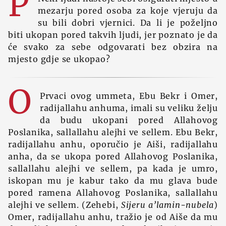
P
mezarju pored osoba za koje vjeruju da
su bili dobri vjernici. Da li je poželjno
biti ukopan pored takvih ljudi, jer poznato je da
će svako za sebe odgovarati bez obzira na
mjesto gdje se ukopao?
O
Prvaci ovog ummeta, Ebu Bekr i Omer,
radijallahu anhuma, imali su veliku želju
da budu ukopani pored Allahovog
Poslanika, sallallahu alejhi ve sellem. Ebu Bekr,
radijallahu anhu, oporučio je Aiši, radijallahu
anha, da se ukopa pored Allahovog Poslanika,
sallallahu alejhi ve sellem, pa kada je umro,
iskopan mu je kabur tako da mu glava bude
pored ramena Allahovog Poslanika, sallallahu
alejhi ve sellem. (Zehebi,
Sijeru a’lamin-nubela
)
Omer, radijallahu anhu, tražio je od Aiše da mu