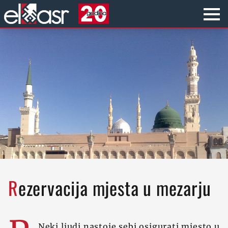
Rezervacija mjesta u mezarju
Neki ljudi nastoje sebi osigurati mjesto u