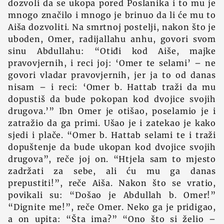
dozvoli da se ukopa pored Poslanika i to mu je
mnogo značilo i mnogo je brinuo da li će mu to
Aiša dozvoliti. Na smrtnoj postelji, nakon što je
uboden, Omer, radijallahu anhu, govori svom
sinu Abdullahu: “Otiđi kod Aiše, majke
pravovjernih, i reci joj: ‘Omer te selami’ – ne
govori vladar pravovjernih, jer ja to od danas
nisam – i reci: ‘Omer b. Hattab traži da mu
dopustiš da bude pokopan kod dvojice svojih
drugova.’” Ibn Omer je otišao, poselamio je i
zatražio da ga primi. Ušao je i zatekao je kako
sjedi i plače. “Omer b. Hattab selami te i traži
dopuštenje da bude ukopan kod dvojice svojih
drugova”, reče joj on. “Htjela sam to mjesto
zadržati za sebe, ali ću mu ga danas
prepustiti!”, reče Aiša. Nakon što se vratio,
povikali su: “Došao je Abdullah b. Omer!”
“Dignite me!”, reče Omer. Neko ga je pridigao,
a on upita: “Šta ima?” “Ono što si želio –