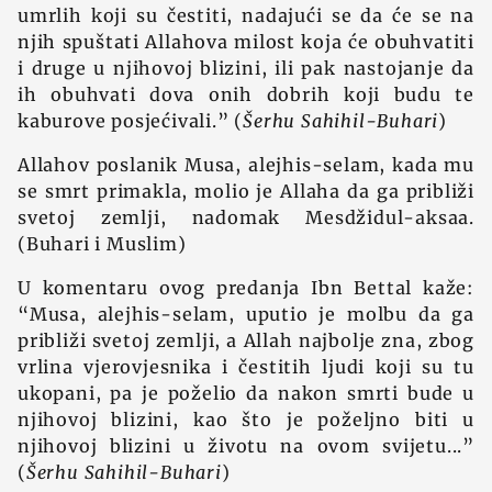
umrlih koji su čestiti, nadajući se da će se na
njih spuštati Allahova milost koja će obuhvatiti
i druge u njihovoj blizini, ili pak nastojanje da
ih obuhvati dova onih dobrih koji budu te
kaburove posjećivali.” (
Šerhu Sahihil-Buhari
)
Allahov poslanik Musa, alejhis-selam, kada mu
se smrt primakla, molio je Allaha da ga približi
svetoj zemlji, nadomak Mesdžidul-aksaa.
(Buhari i Muslim)
U komentaru ovog predanja Ibn Bettal kaže:
“Musa, alejhis-selam, uputio je molbu da ga
približi svetoj zemlji, a Allah najbolje zna, zbog
vrlina vjerovjesnika i čestitih ljudi koji su tu
ukopani, pa je poželio da nakon smrti bude u
njihovoj blizini, kao što je poželjno biti u
njihovoj blizini u životu na ovom svijetu...”
(
Šerhu Sahihil-Buhari
)