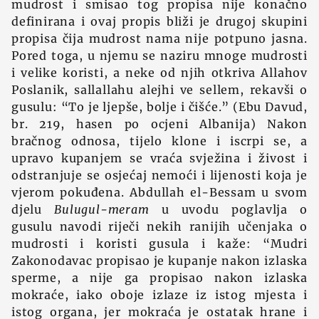
mudrost i smisao tog propisa nije konačno
definirana i ovaj propis bliži je drugoj skupini
propisa čija mudrost nama nije potpuno jasna.
Pored toga, u njemu se naziru mnoge mudrosti
i velike koristi, a neke od njih otkriva Allahov
Poslanik, sallallahu alejhi ve sellem, rekavši o
gusulu: “To je ljepše, bolje i čišće.” (Ebu Davud,
br. 219, hasen po ocjeni Albanija) Nakon
bračnog odnosa, tijelo klone i iscrpi se, a
upravo kupanjem se vraća svježina i živost i
odstranjuje se osjećaj nemoći i lijenosti koja je
vjerom pokuđena. Abdullah el-Bessam u svom
djelu
Bulugul-meram
u uvodu poglavlja o
gusulu navodi riječi nekih ranijih učenjaka o
mudrosti i koristi gusula i kaže: “Mudri
Zakonodavac propisao je kupanje nakon izlaska
sperme, a nije ga propisao nakon izlaska
mokraće, iako oboje izlaze iz istog mjesta i
istog organa, jer mokraća je ostatak hrane i