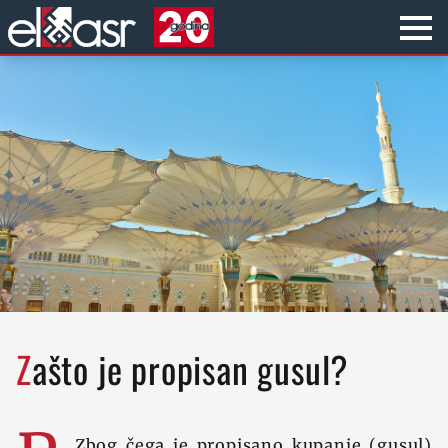
Zašto je propisan gusul?
Zbog čega je propisano kupanje (gusul)