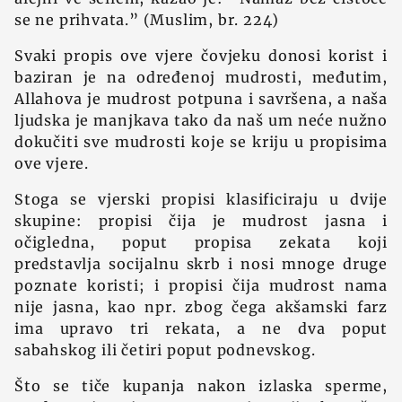
se ne prihvata.” (Muslim, br. 224)
Svaki propis ove vjere čovjeku donosi korist i
baziran je na određenoj mudrosti, međutim,
Allahova je mudrost potpuna i savršena, a naša
ljudska je manjkava tako da naš um neće nužno
dokučiti sve mudrosti koje se kriju u propisima
ove vjere.
Stoga se vjerski propisi klasificiraju u dvije
skupine: propisi čija je mudrost jasna i
očigledna, poput propisa zekata koji
predstavlja socijalnu skrb i nosi mnoge druge
poznate koristi; i propisi čija mudrost nama
nije jasna, kao npr. zbog čega akšamski farz
ima upravo tri rekata, a ne dva poput
sabahskog ili četiri poput podnevskog.
Što se tiče kupanja nakon izlaska sperme,