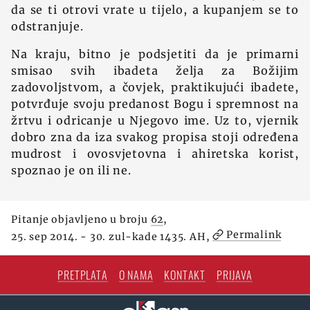
da se ti otrovi vrate u tijelo, a kupanjem se to
odstranjuje.
Na kraju, bitno je podsjetiti da je primarni
smisao svih ibadeta želja za Božijim
zadovoljstvom, a čovjek, praktikujući ibadete,
potvrđuje svoju predanost Bogu i spremnost na
žrtvu i odricanje u Njegovo ime. Uz to, vjernik
dobro zna da iza svakog propisa stoji određena
mudrost i ovosvjetovna i ahiretska korist,
spoznao je on ili ne.
Pitanje objavljeno u broju
62
,
Permalink
25. sep 2014. - 30. zul-kade 1435. AH,
PRETPLATA
O NAMA
KONTAKT
PRIJAVA