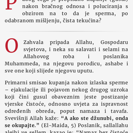
P
nakon bračnog odnosa i poluciranja s
obzirom na to da je sperma, po
odabranom mišljenju, čista tekućina?
O
Zahvala pripada Allahu, Gospodaru
svjetova, i neka su salavati i selami na
Allahovog roba i poslanika
Muhammeda, na njegovu porodicu, ashabe i
sve one koji slijede njegovu uputu.
Primarni smisao kupanja nakon izlaska sperme
– ejakulacije ili pojavom nekog drugog uzroka
koji čini gusul obaveznim jeste postizanje
vjerske čistoće, odnosno uvjeta za ispravnost
određenih obreda, poput namaza i tavafa.
Svevišnji Allah kaže:
“A ako ste džunubi, onda
se okupajte.”
(El-Maida, 5) Poslanik, sallallahu
alejhi ve sellem, kazao je: “Namaz bez čistoće