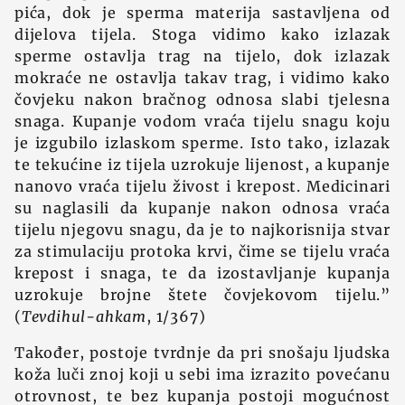
pića, dok je sperma materija sastavljena od
dijelova tijela. Stoga vidimo kako izlazak
sperme ostavlja trag na tijelo, dok izlazak
mokraće ne ostavlja takav trag, i vidimo kako
čovjeku nakon bračnog odnosa slabi tjelesna
snaga. Kupanje vodom vraća tijelu snagu koju
je izgubilo izlaskom sperme. Isto tako, izlazak
te tekućine iz tijela uzrokuje lijenost, a kupanje
nanovo vraća tijelu živost i krepost. Medicinari
su naglasili da kupanje nakon odnosa vraća
tijelu njegovu snagu, da je to najkorisnija stvar
za stimulaciju protoka krvi, čime se tijelu vraća
krepost i snaga, te da izostavljanje kupanja
uzrokuje brojne štete čovjekovom tijelu.”
(
Tevdihul-ahkam
, 1/367)
Također, postoje tvrdnje da pri snošaju ljudska
koža luči znoj koji u sebi ima izrazito povećanu
otrovnost, te bez kupanja postoji mogućnost