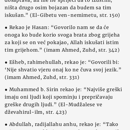
došaptava, ali me ne spriječi da to izustim,
ništa drugo osim bojazan da budem sa tim
iskušan.” (El-Gibetu ven-nemimetu, str. 150)
● Rekao je Hasan: “Govorilo nam se da će
onoga ko bude korio svoga brata zbog grijeha
za koji se on već pokajao, Allah iskušati istim
tim grijehom.” (imam Ahmed, Zuhd, str. 342)
● Ešheb, rahimehullah, rekao je: “Govorili bi:
‘Nije shvatio vjeru onaj ko ne čuva svoj jezik.”
(imam Ahmed, Zuhd, str. 331)
● Muhammed b. Sirin rekao je: “Najviše greški
imaju oni ljudi koji spominju i prepričavaju
greške drugih ljudi.” (El-Mudžalese ve
dževahirul-ilm, str. 423)
● Abdullah, radijallahu anhu, rekao je: “Tako