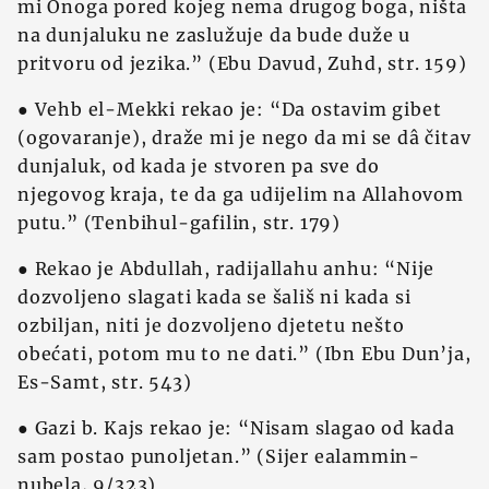
mi Onoga pored kojeg nema drugog boga, ništa
na dunjaluku ne zaslužuje da bude duže u
pritvoru od jezika.” (Ebu Davud, Zuhd, str. 159)
● Vehb el-Mekki rekao je: “Da ostavim gibet
(ogovaranje), draže mi je nego da mi se dâ čitav
dunjaluk, od kada je stvoren pa sve do
njegovog kraja, te da ga udijelim na Allahovom
putu.” (Tenbihul-gafilin, str. 179)
● Rekao je Abdullah, radijallahu anhu: “Nije
dozvoljeno slagati kada se šališ ni kada si
ozbiljan, niti je dozvoljeno djetetu nešto
obećati, potom mu to ne dati.” (Ibn Ebu Dun’ja,
Es-Samt, str. 543)
● Gazi b. Kajs rekao je: “Nisam slagao od kada
sam postao punoljetan.” (Sijer ealammin-
nubela, 9/323)