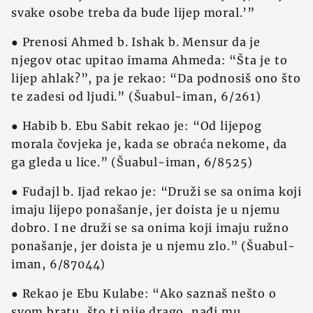
svake osobe treba da bude lijep moral.’”
● Prenosi Ahmed b. Ishak b. Mensur da je
njegov otac upitao imama Ahmeda: “Šta je to
lijep ahlak?”, pa je rekao: “Da podnosiš ono što
te zadesi od ljudi.” (Šuabul-iman, 6/261)
● Habib b. Ebu Sabit rekao je: “Od lijepog
morala čovjeka je, kada se obraća nekome, da
ga gleda u lice.” (Šuabul-iman, 6/8525)
● Fudajl b. Ijad rekao je: “Druži se sa onima koji
imaju lijepo ponašanje, jer doista je u njemu
dobro. I ne druži se sa onima koji imaju ružno
ponašanje, jer doista je u njemu zlo.” (Šuabul-
iman, 6/87044)
● Rekao je Ebu Kulabe: “Ako saznaš nešto o
svom bratu, što ti nije drago, nađi mu