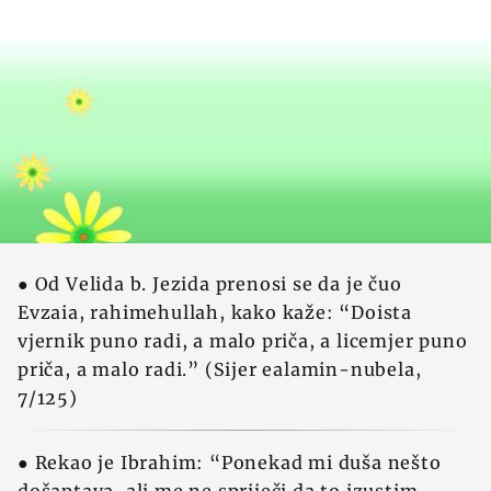
● Od Velida b. Jezida prenosi se da je čuo
Evzaia, rahimehullah, kako kaže: “Doista
vjernik puno radi, a malo priča, a licemjer puno
priča, a malo radi.” (Sijer ealamin-nubela,
7/125)
● Rekao je Ibrahim: “Ponekad mi duša nešto