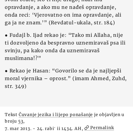
opravdanje, a ako mu ne nađeš opravdanje,
onda reci: ‘Vjerovatno on ima opravdanje, ali
ga ja ne znam.’” (Revdatul-ukala, str. 184)
● Fudajl b. Ijad rekao je: “Tako mi Allaha, nije
ti dozvoljeno da bespravno uznemiravaš psa ili
svinju, pa kako onda da uznemiravaš
muslimana!?”
● Rekao je Hasan: “Govorilo se da je najljepši
moral vjernika – oprost.” (imam Ahmed, Zuhd,
str. 349)
Tekst
Čuvanje jezika i lijepo ponašanje
je objavljen u
broju
53
,
Permalink
7. mar 2013. - 24. rabiʻ ii 1434. AH,