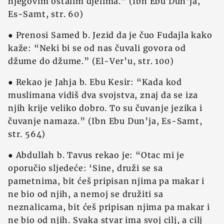
njegovim ostalim djelima.” (Ibn Ebu Dun’ja,
Es-Samt, str. 60)
● Prenosi Samed b. Jezid da je čuo Fudajla kako
kaže: “Neki bi se od nas čuvali govora od
džume do džume.” (El-Ver’u, str. 100)
● Rekao je Jahja b. Ebu Kesir: “Kada kod
muslimana vidiš dva svojstva, znaj da se iza
njih krije veliko dobro. To su čuvanje jezika i
čuvanje namaza.” (Ibn Ebu Dun’ja, Es-Samt,
str. 564)
● Abdullah b. Tavus rekao je: “Otac mi je
oporučio sljedeće: ‘Sine, druži se sa
pametnima, bit ćeš pripisan njima pa makar i
ne bio od njih, a nemoj se družiti sa
neznalicama, bit ćeš pripisan njima pa makar i
ne bio od njih. Svaka stvar ima svoj cilj, a cilj