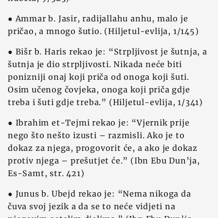
● Ammar b. Jasir, radijallahu anhu, malo je
pričao, a mnogo šutio. (Hiljetul-evlija, 1/145)
● Bišr b. Haris rekao je: “Strpljivost je šutnja, a
šutnja je dio strpljivosti. Nikada neće biti
ponizniji onaj koji priča od onoga koji šuti.
Osim učenog čovjeka, onoga koji priča gdje
treba i šuti gdje treba.” (Hiljetul-evlija, 1/341)
● Ibrahim et-Tejmi rekao je: “Vjernik prije
nego što nešto izusti – razmisli. Ako je to
dokaz za njega, progovorit će, a ako je dokaz
protiv njega – prešutjet će.” (Ibn Ebu Dun’ja,
Es-Samt, str. 421)
● Junus b. Ubejd rekao je: “Nema nikoga da
čuva svoj jezik a da se to neće vidjeti na