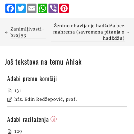
Facebook
Twitter
Email
WhatsApp
Viber
Pinterest
Ženino obavljanje hadždža bez
Zanimljivosti-
mahrema (savremena pitanja o
broj 53
hadždžu)
Još tekstova na temu Ahlak
Adabi prema komšiji
131
hfz. Edin Redžepović, prof.
Adabi razilaženja
d
129