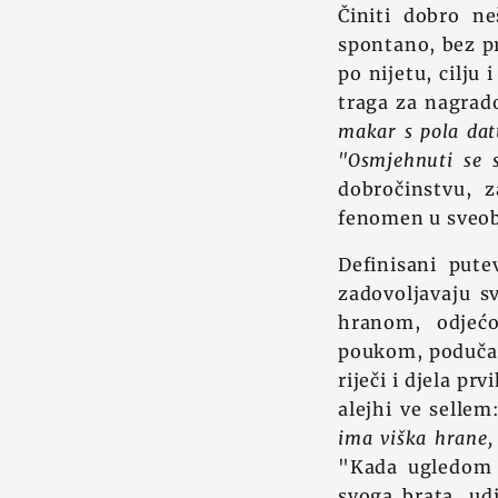
Činiti dobro n
spontano, bez pr
po nijetu, cilju
traga za nagrad
makar s pola datu
"Osmjehnuti se 
dobročinstvu, z
fenomen u sveobu
Definisani put
zadovoljavaju s
hranom, odjećo
poukom, podučav
riječi i djela pr
alejhi ve sellem
ima viška hrane,
"Kada ugledom 
svoga brata, ud