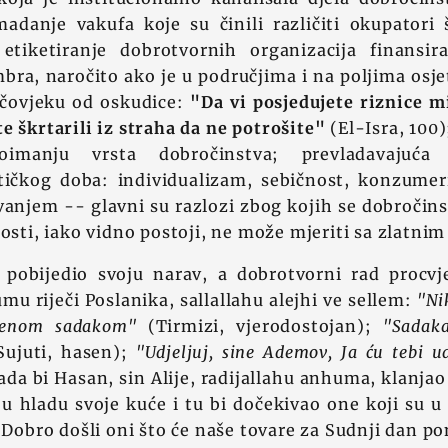
madanje vakufa koje su činili različiti okupatori
o etiketiranje dobrotvornih organizacija finansi
bra, naročito ako je u područjima i na poljima osje
 čovjeku od oskudice:
"Da vi posjedujete riznice m
te škrtarili iz straha da ne potrošite"
(El-Isra, 100)
imanju vrsta dobročinstva; prevladavajuća 
stičkog doba: individualizam, sebičnost, konzumer
vanjem -- glavni su razlozi zbog kojih se dobroči
josti, iako vidno postoji, ne može mjeriti sa zlatni
 pobijedio svoju narav, a dobrotvorni rad procvje
umu riječi Poslanika, sallallahu alejhi ve sellem:
"Ni
ljenom sadakom"
(Tirmizi, vjerodostojan);
"Sadaka
ujuti, hasen);
"Udjeljuj, sine Ademov, Ja ću tebi ud
ada bi Hasan, sin Alije, radijallahu anhuma, klanja
 u hladu svoje kuće i tu bi dočekivao one koji su u 
"Dobro došli oni što će naše tovare za Sudnji dan pon