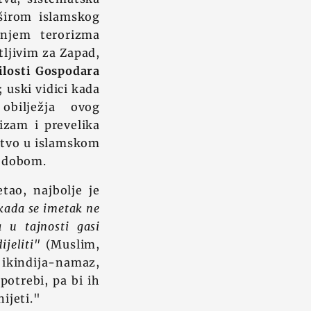
 širom islamskog
ranjem terorizma
tljivim za Zapad,
ilosti Gospodara
; uski vidici kada
obilježja ovog
izam i prevelika
nstvo u islamskom
m dobom.
tao, najbolje je
kada se imetak ne
 u tajnosti gasi
ijeliti"
(Muslim,
o ikindija-namaz,
potrebi, pa bi ih
ijeti."