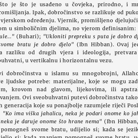
ešto je što je usađeno u čovjeka, prirodno, i m
omišljanja. Ipak, dobročinstvo se razlikuje od puk
 i vjerskom određenju. Vjernik, promišljeno djelujući
om u simboličnim djelima, no vjerom definisanim
le..."
(Buhari);
"Ukloniti prepreku s puta je dobro dj
svome bratu je dobro djelo"
(Ibn Hibban). Ovaj je
a razliku od drugih vjera i ideologija, pretvara
hvatni, u vertikalnu i horizontalnu vezu.
evi dobročinstva u islamu su mnogobrojni, Alla
ve ljudske potrebe: materijalne, koje se mogu zad
m, krovom nad glavom, lijekovima, ili apstra
anjem. Ovi sveobuhvatni putevi dobročinstva tako 
vih generacija koje su ponajbolje razumjele riječi Pos
:
"Ko ima viška jahalicu, neka je podari onome ko ja
 neka je daruje onome što hrane nema"
(Ibn Hibban,
pomogneš svome bratu, udijelio si; kada se jez
ijelio si; kada znanjem pomogneš svome bratu, udij