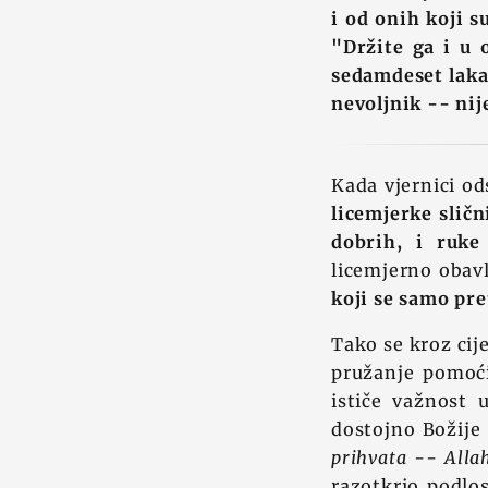
i od onih koji s
"Držite ga i u 
sedamdeset lakat
nevoljnik -- ni
Kada vjernici od
licemjerke sličn
dobrih, i ruke
licemjerno obavl
koji se samo pre
Tako se kroz cij
pružanje pomoći
ističe važnost 
dostojno Božije
prihvata -- Allah
razotkrio podlos