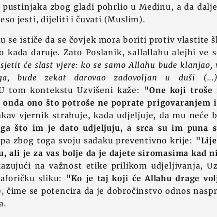
oj pustinjaka zbog gladi pohrlio u Medinu, a da dalj
eso jesti, dijeliti i čuvati (Muslim).
 se ističe da se čovjek mora boriti protiv vlastite š
 kada daruje. Zato Poslanik, sallallahu alejhi ve 
 osjetit će slast vjere: ko se samo Allahu bude klanjao
a, bude zekat darovao zadovoljan u duši (...
 U tom kontekstu Uzvišeni kaže:
"One koji troše
a onda ono što potroše ne poprate prigovaranjem 
kav vjernik strahuje, kada udjeljuje, da mu neće b
ga što im je dato udjeljuju, a srca su im puna st
pa zbog toga svoju sadaku preventivno krije:
"Lij
u, ali je za vas bolje da je dajete siromasima kad n
kazujući na važnost etike prilikom udjeljivanja, U
aforičku sliku:
"Ko je taj koji će Allahu drage vol
), čime se potencira da je dobročinstvo odnos nasp
a.