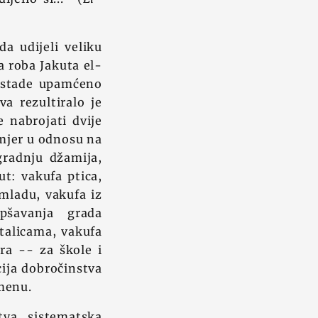
a udijeli veliku
a roba Jakuta el-
 ostade upamćeno
a rezultiralo je
e nabrojati dvije
imjer u odnosu na
gradnju džamija,
ut: vakufa ptica,
 mladu, vakufa iz
pšavanja grada
talicama, vakufa
ra -- za škole i
cija dobročinstva
menu.
stva, sistematska