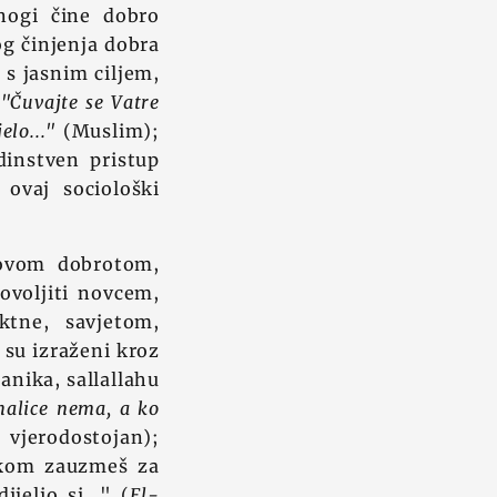
nogi čine dobro
og činjenja dobra
 s jasnim ciljem,
:
"Čuvajte se Vatre
elo..."
(Muslim);
dinstven pristup
 ovaj sociološki
hovom dobrotom,
ovoljiti novcem,
ktne, savjetom,
su izraženi kroz
lanika, sallallahu
halice nema, a ko
 vjerodostojan);
ikom zauzmeš za
elio si..." (
El-