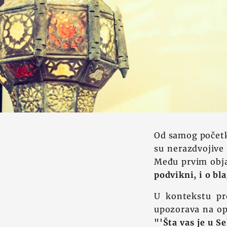
Od samog početka
su nerazdvojive 
Među prvim obja
podvikni, i o bl
U kontekstu pr
upozorava na opa
"'Šta vas je u Se