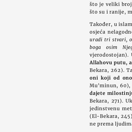
što je veliki br
što su i ranije, m
Također, u islamu
osjeća nelagodno
uradi tri stvari,
boga osim Njeg
vjerodostojan).
Allahovu putu, 
Bekara, 262). Ta
oni koji od ono
Mu'minun, 60), 
dajete milostinj
Bekara, 271). U
jedinstvenu met
(El-Bekara, 245
ne prema ljudim