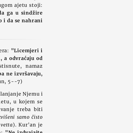
gom ajetu stoji:
da ga u sindžire
o i da se nahrani
jera:
"Licemjeri i
a, a odvraćaju od
tisnute, namaz
a ne izvršavaju,
n, 5--7)
klanjanje Njemu i
netu, u kojem se
vanje treba biti
zvišeni samo čisto
vetta
). Kur'an je
e:
"Ne izdvajajte