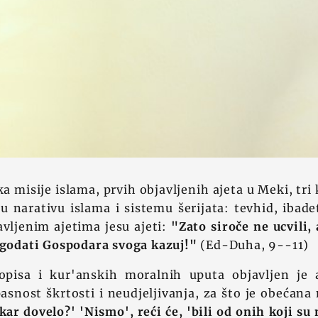
 misije islama, prvih objavljenih ajeta u Meki, tr
u narativu islama i sistemu šerijata: tevhid, ibade
vljenim ajetima jesu ajeti:
"Zato siroče ne ucvili,
agodati Gospodara svoga kazuj!"
(Ed-Duha, 9--11)
opisa i kur'anskih moralnih uputa objavljen je 
snost škrtosti i neudjeljivanja, za što je obećana
kar dovelo?' 'Nismo', reći će, 'bili od onih koji su