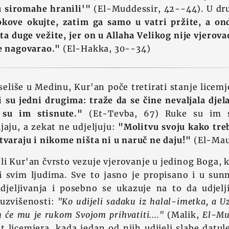
u siromahe hranili'"
(El-Muddessir, 42--44). U dru
okove okujte, zatim ga samo u vatri pržite, a on
a duge vežite, jer on u Allaha Velikog nije vjerova
je nagovarao."
(El-Hakka, 30--34)
seliše u Medinu, Kur'an poče tretirati stanje licem
i su jedni drugima: traže da se čine nevaljala djel
 su im stisnute."
(Et-Tevba, 67) Ruke su im s
jaju, a zekat ne udjeljuju:
"Molitvu svoju kako treb
tvaraju i nikome ništa ni u naruč ne daju!"
(El-Mau
eli Kur'an čvrsto vezuje vjerovanje u jedinog Boga, 
 svim ljudima. Sve to jasno je propisano i u sun
udjeljivanja i posebno se ukazuje na to da udjelji
 uzvišenosti:
"Ko udijeli sadaku iz halal-imetka, a U
 će mu je rukom Svojom prihvatiti...."
(Malik,
El-Mu
t licemjera, kada jedan od njih udijeli slabe datul