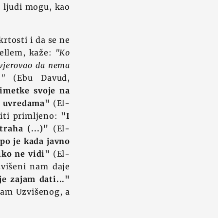
e ljudi mogu, kao
krtosti i da se ne
sellem, kaže:
"Ko
, vjerovao da nema
)"
(Ebu Davud,
 imetke svoje na
i uvredama"
(El-
iti primljeno:
"I
raha (...)"
(El-
epo je kada javno
iko ne vidi"
(El-
zvišeni nam daje
je zajam dati..."
ram Uzvišenog, a