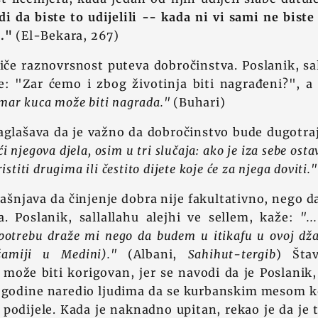
di da biste to udijelili -- kada ni vi sami ne biste
."
(El-Bekara, 267)
iče raznovrsnost puteva dobročinstva. Poslanik, sal
je: "Zar ćemo i zbog životinja biti nagrađeni?", 
ar kuca može biti nagrada."
(Buhari)
aglašava da je važno da dobročinstvo bude dugotr
i njegova djela, osim u tri slučaja: ako je iza sebe ost
istiti drugima ili čestito dijete koje će za njega doviti."
ašnjava da činjenje dobra nije fakultativno, nego d
va. Poslanik, sallallahu alejhi ve sellem, kaže:
".
i potrebu draže mi nego da budem u itikafu u ovoj dž
žamiji u Medini)."
(Albani,
Sahihut-tergib
) Šta
s može biti korigovan, jer se navodi da je Poslanik, 
 godine naredio ljudima da se kurbanskim mesom ko
 podijele. Kada je naknadno upitan, rekao je da je 