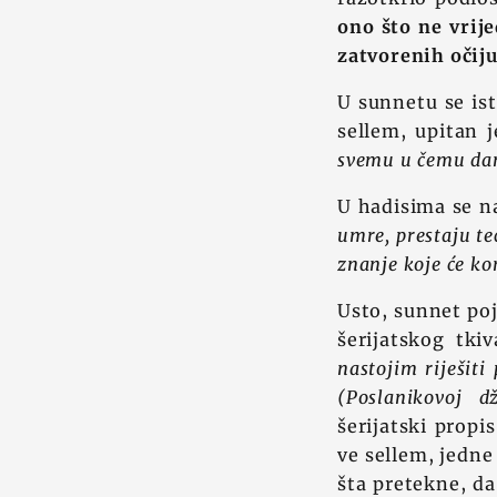
ono što ne vrije
zatvorenih očiju
U sunnetu se ist
sellem, upitan 
svemu u čemu dam
U hadisima se n
umre, prestaju teć
znanje koje će kor
Usto, sunnet poj
šerijatskog tki
nastojim riješit
(Poslanikovoj d
šerijatski propi
ve sellem, jedne
šta pretekne, da