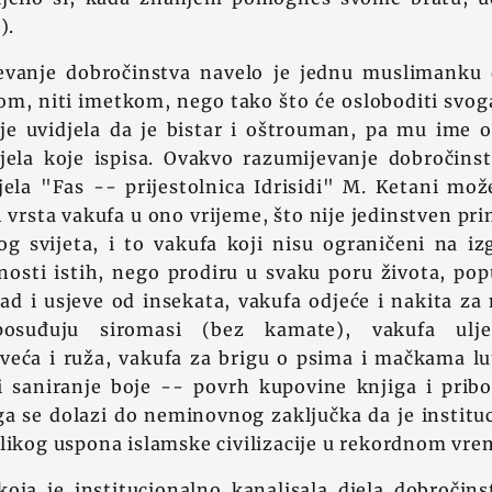
n
).
vanje dobročinstva navelo je jednu muslimanku d
m, niti imetkom, nego tako što će osloboditi svog
je uvidjela da je bistar i oštrouman, pa mu ime
jela koje ispisa. Ovakvo razumijevanje dobročinstv
ela "Fas -- prijestolnica Idrisidi" M. Ketani mož
ih vrsta vakufa u ono vrijeme, što nije jedinstven pr
og svijeta, i to vakufa koji nisu ograničeni na iz
osti istih, nego prodiru u svaku poru života, pop
grad i usjeve od insekata, vakufa odjeće i nakita za
osuđuju siromasi (bez kamate), vakufa ulje
veća i ruža, vakufa za brigu o psima i mačkama lu
i saniranje boje -- povrh kupovine knjiga i pribo
oga se dolazi do neminovnog zaključka da je institu
likog uspona islamske civilizacije u rekordnom vre
 koja je institucionalno kanalisala djela dobročin