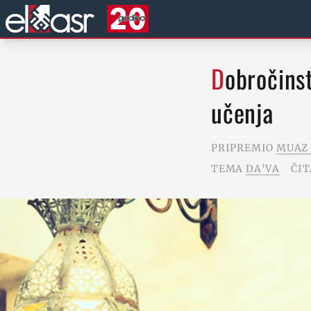
Dobročinstvo -- neizostavna komponenta islamskog
učenja
PRIPREMIO
MUAZ 
TEMA
DA'VA
ČIT