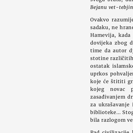
Bejanu vet-tebji
Ovakvo razumije
sadaku, ne hrano
Hamevija, kada 
dovijeka zbog d
time da autor dj
stotine različit
ostatak islamsk
uprkos pohvaljen
koje će štititi 
kojeg novac p
zasađivanjem dr
za ukrašavanje 
biblioteke... St
bila razlogom ve
Pad civilizacije