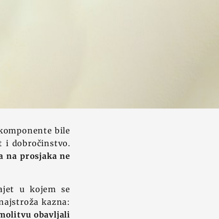
i komponente bile
t i dobročinstvo.
 a na prosjaka ne
ajet u kojem se
 najstroža kazna:
 molitvu obavljali