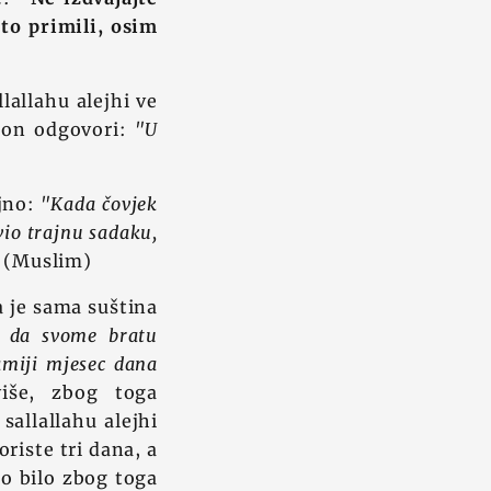
 to primili, osim
lallahu alejhi ve
a on odgovori:
"U
ajno:
"Kada čovjek
avio trajnu sadaku,
(Muslim)
a je sama suština
.. da svome bratu
amiji mjesec dana
više, zbog toga
sallallahu alejhi
riste tri dana, a
to bilo zbog toga