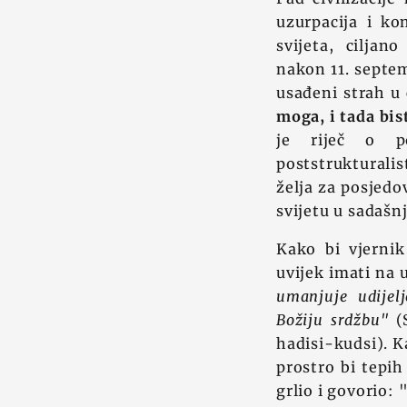
uzurpacija i ko
svijeta, ciljan
nakon 11. septem
usađeni strah u
moga, i tada bis
je riječ o po
poststrukturali
želja za posjedo
svijetu u sadašn
Kako bi vjernik
uvijek imati na 
umanjuje udije
Božiju srdžbu"
(S
hadisi-kudsi). K
prostro bi tepih
grlio i govorio: 