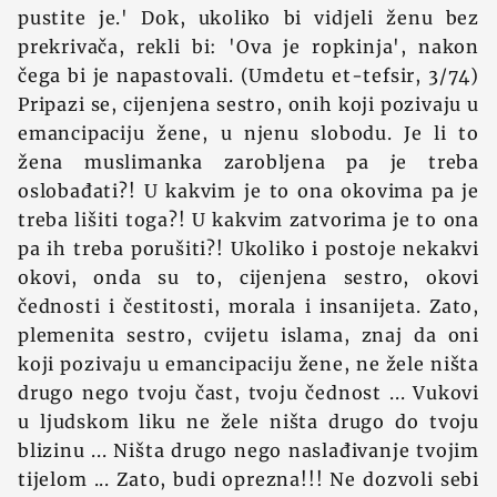
pustite je.' Dok, ukoliko bi vidjeli ženu bez
prekrivača, rekli bi: 'Ova je ropkinja', nakon
čega bi je napastovali. (Umdetu et-tefsir, 3/74)
Pripazi se, cijenjena sestro, onih koji pozivaju u
emancipaciju žene, u njenu slobodu. Je li to
žena muslimanka zarobljena pa je treba
oslobađati?! U kakvim je to ona okovima pa je
treba lišiti toga?! U kakvim zatvorima je to ona
pa ih treba porušiti?! Ukoliko i postoje nekakvi
okovi, onda su to, cijenjena sestro, okovi
čednosti i čestitosti, morala i insanijeta. Zato,
plemenita sestro, cvijetu islama, znaj da oni
koji pozivaju u emancipaciju žene, ne žele ništa
drugo nego tvoju čast, tvoju čednost ... Vukovi
u ljudskom liku ne žele ništa drugo do tvoju
blizinu ... Ništa drugo nego naslađivanje tvojim
tijelom ... Zato, budi oprezna!!! Ne dozvoli sebi