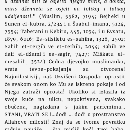
u džennet niti će osjetiti njegov miris, a doista,
miris dženneta se osjeti na tolikoj i tolikoj
udaljenosti
." (Muslim, 5582, 7194; Bejheki u
Sunen el-kubra, 2/234 i u Šuabul-imanu, 5124,
7554; Taberani u Kebiru, 445, 1054, i u Evsatu,
1879, 6016; Es-silsiletu es-sahiha, 1326, 2501;
Sahih et-tergib ve et-terhib, 2044; Sahih ve
daif el-džami'i es-sagir, 7427; Miškatu el-
mesabih, 3524) Čedna djevojko muslimanko,
vrata tevbe-pokajanja su otvorena!
Najmilostiviji, naš Uzvišeni Gospodar oprostit
će svakom onom ko Mu se iskreno pokaje i od
Njega zatraži oprosta! Ukoliko si izlazila iz
svoje kuće na ulicu, nepokrivena, svakako
obučena, nagizdana s jakim parfemima...
STANI, VRATI SE i...dođi ... dođi u prostranstvo
Allahove milosti! Znaj da se tvome povratku
raduje najviše ... šta misliš ko?! Tvoj babo,