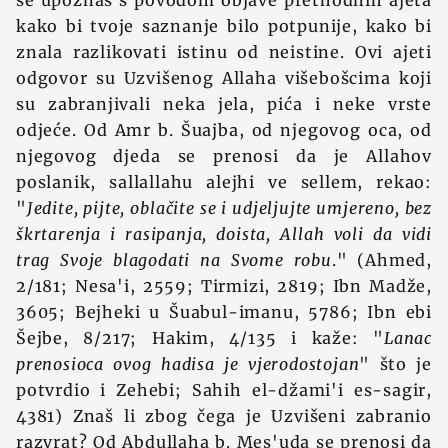
se upoznaš s povodom objave prethodnih ajeta
kako bi tvoje saznanje bilo potpunije, kako bi
znala razlikovati istinu od neistine. Ovi ajeti
odgovor su Uzvišenog Allaha višebošcima koji
su zabranjivali neka jela, pića i neke vrste
odjeće. Od Amr b. Šuajba, od njegovog oca, od
njegovog djeda se prenosi da je Allahov
poslanik, sallallahu alejhi ve sellem, rekao:
"
Jedite, pijte, oblačite se i udjeljujte umjereno, bez
škrtarenja i rasipanja, doista, Allah voli da vidi
trag Svoje blagodati na Svome robu
." (Ahmed,
2/181; Nesa'i, 2559; Tirmizi, 2819; Ibn Madže,
3605; Bejheki u Šuabul-imanu, 5786; Ibn ebi
Šejbe, 8/217; Hakim, 4/135 i kaže: "
Lanac
prenosioca ovog hadisa je vjerodostojan
" što je
potvrdio i Zehebi; Sahih el-džami'i es-sagir,
4381) Znaš li zbog čega je Uzvišeni zabranio
razvrat? Od Abdullaha b. Mes'uda se prenosi da