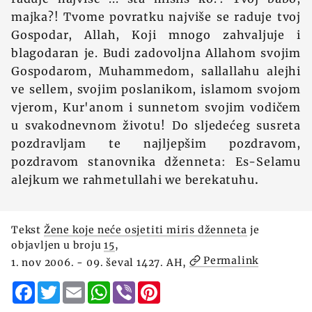
majka?! Tvome povratku najviše se raduje tvoj
Gospodar, Allah, Koji mnogo zahvaljuje i
blagodaran je. Budi zadovoljna Allahom svojim
Gospodarom, Muhammedom, sallallahu alejhi
ve sellem, svojim poslanikom, islamom svojom
vjerom, Kur'anom i sunnetom svojim vodičem
u svakodnevnom životu! Do sljedećeg susreta
pozdravljam te najljepšim pozdravom,
pozdravom stanovnika dženneta: Es-Selamu
alejkum we rahmetullahi we berekatuhu
.
Tekst
Žene koje neće osjetiti miris dženneta
je
objavljen u broju
15
,
Permalink
1. nov 2006. - 09. ševal 1427. AH,
Facebook
Twitter
Email
WhatsApp
Viber
Pinterest