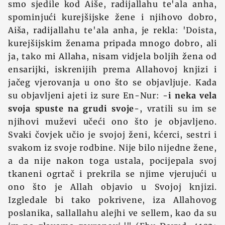
smo sjedile kod Aiše, radijallahu te'ala anha,
spominjući kurejšijske žene i njihovo dobro,
Aiša, radijallahu te'ala anha, je rekla: 'Doista,
kurejšijskim ženama pripada mnogo dobro, ali
ja, tako mi Allaha, nisam vidjela boljih žena od
ensarijki, iskrenijih prema Allahovoj knjizi i
jačeg vjerovanja u ono što se objavljuje. Kada
su objavljeni ajeti iz sure En-Nur: -
i neka vela
svoja spuste na grudi svoje
-, vratili su im se
njihovi muževi učeći ono što je objavljeno.
Svaki čovjek učio je svojoj ženi, kćerci, sestri i
svakom iz svoje rodbine. Nije bilo nijedne žene,
a da nije nakon toga ustala, pocijepala svoj
tkaneni ogrtač i prekrila se njime vjerujući u
ono što je Allah objavio u Svojoj knjizi.
Izgledale bi tako pokrivene, iza Allahovog
poslanika, sallallahu alejhi ve sellem, kao da su