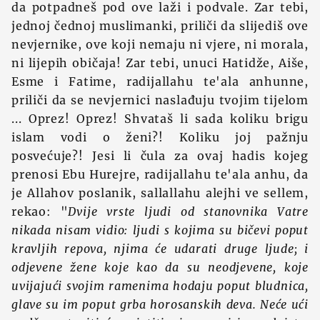
da potpadneš pod ove laži i podvale. Zar tebi,
jednoj čednoj muslimanki, priliči da slijediš ove
nevjernike, ove koji nemaju ni vjere, ni morala,
ni lijepih običaja! Zar tebi, unuci Hatidže, Aiše,
Esme i Fatime, radijallahu te'ala anhunne,
priliči da se nevjernici naslađuju tvojim tijelom
... Oprez! Oprez! Shvataš li sada koliku brigu
islam vodi o ženi?! Koliku joj pažnju
posvećuje?! Jesi li čula za ovaj hadis kojeg
prenosi Ebu Hurejre, radijallahu te'ala anhu, da
je Allahov poslanik, sallallahu alejhi ve sellem,
rekao: "
Dvije vrste ljudi od stanovnika Vatre
nikada nisam vidio: ljudi s kojima su bičevi poput
kravljih repova, njima će udarati druge ljude; i
odjevene žene koje kao da su neodjevene, koje
uvijajući svojim ramenima hodaju poput bludnica,
glave su im poput grba horosanskih deva. Neće ući