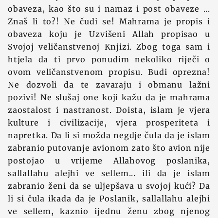
obaveza, kao što su i namaz i post obaveze ...
Znaš li to?! Ne čudi se! Mahrama je propis i
obaveza koju je Uzvišeni Allah propisao u
Svojoj veličanstvenoj Knjizi. Zbog toga sam i
htjela da ti prvo ponudim nekoliko riječi o
ovom veličanstvenom propisu. Budi oprezna!
Ne dozvoli da te zavaraju i obmanu lažni
pozivi! Ne slušaj one koji kažu da je mahrama
zaostalost i nastranost. Doista, islam je vjera
kulture i civilizacije, vjera prosperiteta i
napretka. Da li si možda negdje čula da je islam
zabranio putovanje avionom zato što avion nije
postojao u vrijeme Allahovog poslanika,
sallallahu alejhi ve sellem... ili da je islam
zabranio ženi da se uljepšava u svojoj kući? Da
li si čula ikada da je Poslanik, sallallahu alejhi
ve sellem, kaznio ijednu ženu zbog njenog