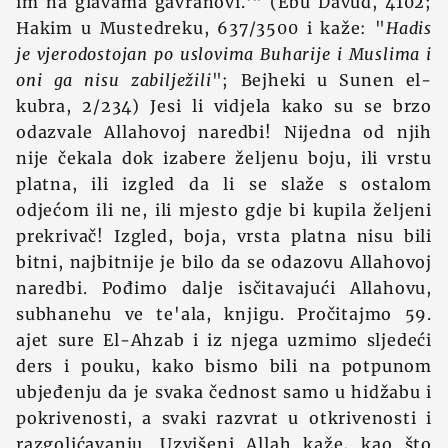
im na glavama gavranovi.'" (Ebu Davud, 4102;
Hakim u Mustedreku, 637/3500 i kaže: "
Hadis
je vjerodostojan po uslovima Buharije i Muslima i
oni ga nisu zabilježili
"; Bejheki u Sunen el-
kubra, 2/234) Jesi li vidjela kako su se brzo
odazvale Allahovoj naredbi! Nijedna od njih
nije čekala dok izabere željenu boju, ili vrstu
platna, ili izgled da li se slaže s ostalom
odjećom ili ne, ili mjesto gdje bi kupila željeni
prekrivač! Izgled, boja, vrsta platna nisu bili
bitni, najbitnije je bilo da se odazovu Allahovoj
naredbi. Pođimo dalje isčitavajući Allahovu,
subhanehu ve te'ala, knjigu. Pročitajmo 59.
ajet sure El-Ahzab i iz njega uzmimo sljedeći
ders i pouku, kako bismo bili na potpunom
ubjeđenju da je svaka čednost samo u hidžabu i
pokrivenosti, a svaki razvrat u otkrivenosti i
razgolićavanju. Uzvišeni Allah kaže, kao što