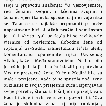
stoji u prijevodu značenja: "
O Vjerovjesniče,
reci ženama svojim, i kćerima svojim, i
ženama vjernika neka spuste haljine svoje niza
se. Tako će se najlakše prepoznati pa neće
napastovane biti. A Allah prašta i samilostan
je
." (El-Ahzab, 59) Dakle,da bi se razlikovale
vjernice od nevjernica, slobodne žene od
ropkinja! Es-Suddi, rahmetullahi te'ala alejh,
komentarišući spomenute riječi Uzvišenog
Allaha, kaže: "Među stanovnicima Medine bilo
je loših ljudi koji bi noću izlazili po putevima
Medine presrećući žene. Kuće u Medini bile su
male i pretjesne. Kada bi se spustila noć, žene
bi izlazile iz svojih pretjesnih kuća i ispunjavale
svoje potrebe, što su ti loši ljudi i priželjkivali.
Kada bi vidjeli prekrivenu ženu govorili bi: 'Ova
žena je slobodna žena –tj. nije ropkinja-,