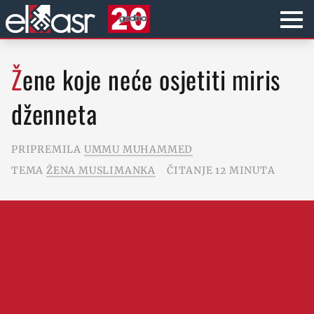
Žene koje neće osjetiti miris
dženneta
PRIPREMILA
UMMU MUHAMMED
TEMA
ŽENA MUSLIMANKA
ČITANJE 12 MINUTA