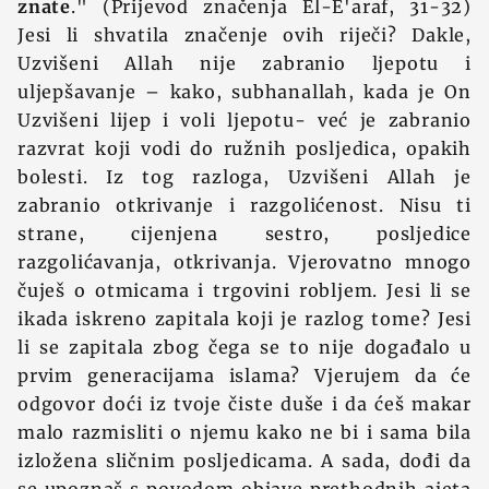
znate
." (Prijevod značenja El-E'araf, 31-32)
Jesi li shvatila značenje ovih riječi? Dakle,
Uzvišeni Allah nije zabranio ljepotu i
uljepšavanje – kako, subhanallah, kada je On
Uzvišeni lijep i voli ljepotu- već je zabranio
razvrat koji vodi do ružnih posljedica, opakih
bolesti. Iz tog razloga, Uzvišeni Allah je
zabranio otkrivanje i razgolićenost. Nisu ti
strane, cijenjena sestro, posljedice
razgolićavanja, otkrivanja. Vjerovatno mnogo
čuješ o otmicama i trgovini robljem. Jesi li se
ikada iskreno zapitala koji je razlog tome? Jesi
li se zapitala zbog čega se to nije događalo u
prvim generacijama islama? Vjerujem da će
odgovor doći iz tvoje čiste duše i da ćeš makar
malo razmisliti o njemu kako ne bi i sama bila
izložena sličnim posljedicama. A sada, dođi da