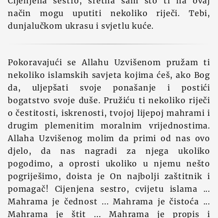
Cijenjena sestro, sretna sam što ti na ovaj
način mogu uputiti nekoliko riječi. Tebi,
dunjalučkom ukrasu i svjetlu kuće.
Pokoravajući se Allahu Uzvišenom pružam ti
nekoliko islamskih savjeta kojima ćeš, ako Bog
da, uljepšati svoje ponašanje i postići
bogatstvo svoje duše. Pružiću ti nekoliko riječi
o čestitosti, iskrenosti, tvojoj lijepoj mahrami i
drugim plemenitim moralnim vrijednostima.
Allaha Uzvišenog molim da primi od nas ovo
djelo, da nas nagradi za njega ukoliko
pogodimo, a oprosti ukoliko u njemu nešto
pogriješimo, doista je On najbolji zaštitnik i
pomagač! Cijenjena sestro, cvijetu islama ...
Mahrama je čednost ... Mahrama je čistoća ...
Mahrama je štit ... Mahrama je propis i