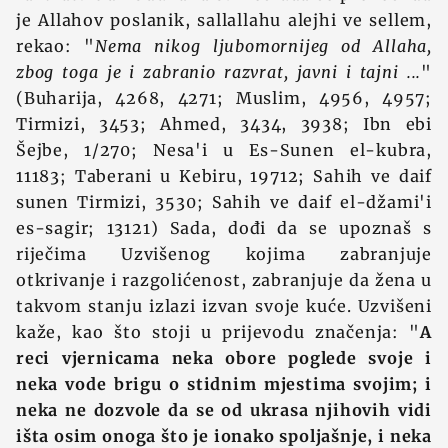
je Allahov poslanik, sallallahu alejhi ve sellem,
rekao: "
Nema nikog ljubomornijeg od Allaha,
zbog toga je i zabranio razvrat, javni i tajni ...
"
(Buharija, 4268, 4271; Muslim, 4956, 4957;
Tirmizi, 3453; Ahmed, 3434, 3938; Ibn ebi
Šejbe, 1/270; Nesa'i u Es-Sunen el-kubra,
11183; Taberani u Kebiru, 19712; Sahih ve daif
sunen Tirmizi, 3530; Sahih ve daif el-džami'i
es-sagir; 13121) Sada, dođi da se upoznaš s
riječima Uzvišenog kojima zabranjuje
otkrivanje i razgolićenost, zabranjuje da žena u
takvom stanju izlazi izvan svoje kuće. Uzvišeni
kaže, kao što stoji u prijevodu značenja: "
A
reci vjernicama neka obore poglede svoje i
neka vode brigu o stidnim mjestima svojim; i
neka ne dozvole da se od ukrasa njihovih vidi
išta osim onoga što je ionako spoljašnje, i neka