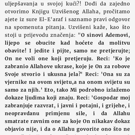
uljepšavanja u svojoj kući?! Dođi da zajedno
otvorimo Knjigu Uzvišenog Allaha, pročitamo
ajete iz sure El-E'araf i saznamo pravi odgovor
na spomenuta pitanja. Uzvišeni kaže, kao što
stoji u prijevodu značenja: "
O sinovi Ademovi,
lijepo se obucite kad hoćete da molitvu
obavite! I jedite i pijte, samo ne pretjerujte;
On ne voli one koji pretjeruju. Reci: 'Ko je
zabranio Allahove ukrase, koje je On za robove
Svoje stvorio i ukusna jela?' Reci: 'Ona su za
vjernike na ovom svijetu,a na onom svijetu su
samo za njih.' Eto, tako Mi podrobno izlažemo
dokaze ljudima koji znaju. Reci: 'Gospodar moj
zabranjuje razvrat, i javni i potajni, i grijehe, i
neopravdanu primjenu sile, i da Allahu
smatrate ravnim one za koje On nikakav dokaz
objavio nije, i da o Allahu govorite ono što ne