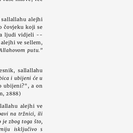
sallallahu alejhi
o čovjeku koji se
 ljudi vidjeli --
 alejhi ve sellem,
 Allahovom putu."
esnik, sallallahu
ca i ubijeni će u
o ubijeni?", a on
im, 2888)
lallahu alejhi ve
i na tržnici, ili
 je zbog toga što,
iju isključivo s