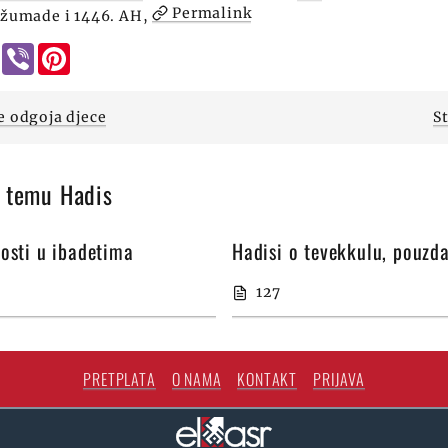
Permalink
 džumade i 1446. AH,
l
WhatsApp
Viber
Pinterest
e odgoja djece
St
a temu Hadis
osti u ibadetima
Hadisi o tevekkulu, pouzd
127
PRETPLATA
O NAMA
KONTAKT
PRIJAVA