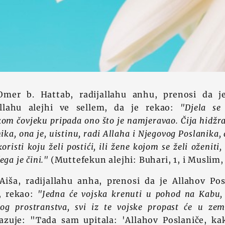
Omer b. Hattab, radijallahu anhu, prenosi da j
lallahu alejhi ve sellem, da je rekao:
"Djela se
om čovjeku pripada ono što je namjeravao. Čija hidžra
ika, ona je, uistinu, radi Allaha i Njegovog Poslanika, 
oristi koju želi postići, ili žene kojom se želi oženiti
ega je čini."
(Muttefekun alejhi: Buhari, 1, i Muslim,
Aiša, radijallahu anha, prenosi da je Allahov Posl
m, rekao:
"Jedna će vojska krenuti u pohod na Kabu,
kog prostranstva, svi iz te vojske propast će u ze
zuje: "Tada sam upitala: 'Allahov Poslaniče, ka