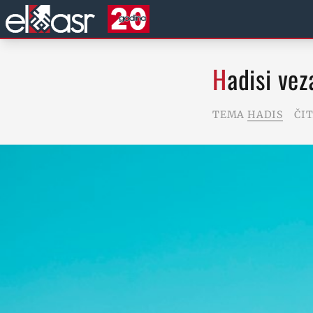
Hadisi ve
TEMA
HADIS
ČI