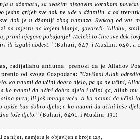
nja u džematu, sa svakim njegovim korakom povećav
po jedan grijeh sve dok ne uđe u džamiju, a od trenut
ve dok je u džamiji zbog namaza. Svakog od vas me
zi na mjestu na kojem klanja, govoreći: 'Allahu, smi
u, primi njegovo pokajanje!' Meleki to čine sve dok čo
i ili izgubi abdest."
(Buhari, 647, i Muslim, 649, a 
as, radijallahu anhuma, prenosi da je Allahov Posl
m, prenio od svoga Gospodara:
"Uzvišeni Allah odredio 
snio: ko naumi da učini dobro djelo, pa ga ne učini, All
; a ko naumi da učini dobro djelo i učini ga, Allah m
otina puta, ili još mnogo veću. A ko naumi da učini lo
o upiše kao dobro djelo; a ko naumi da učini loše djelo
no loše djelo."
(Buhari, 6491, i Muslim, 131)
i za nijet, namjeru
je objavljen u broju
123
,