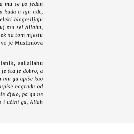
a mu se po jedan
ka kada u nju uđe,
leki blagosiljaju
luj mu se! Allahu,
vjek na tom mjestu
ovo je Muslimova
anik, sallallahu
je šta je dobro, a
ah mu ga upiše kao
u upiše nagradu od
še djelo, pa ga ne
 i učini ga, Allah