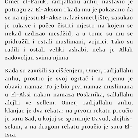
Omer el-Faruk, radijallahu anhu, nastavio je
potragu za El-Aksom i kada mu je pokazano da
se na mjestu El-Akse nalazi smetljište, zasukao
je rukave i počeo čistiti mjesto na kojem se
nekad uzdizao mesdžid, a u tome su mu se
pridružili i ostali muslimani, vojnici. Tako su
radili i ostali veliki ashabi, neka je Allah
zadovoljan svima njima.
Kada su završili sa čišćenjem, Omer, radijallahu
anhu, prostro je svoj ogrtač i na njemu je
obavio namaz. To je bio prvi namaz muslimana
u El-Aksi nakon namaza Poslanika, sallallahu
alejhi ve sellem. Omer, radijallahu anhu,
klanjao je dva rekata: na prvom rekatu proučio
je suru Sad, u kojoj se spominje Davud, alejhis-
selam, a na drugom rekatu proučio je suru El-
Isra.