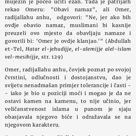
mujezin je počeo učiti ezan. Tada je patrijarh
rekao Omeru: "Obavi namaz", ali Omer,
radijallahu anhu, odgovori: "Ne, jer ako bih
ovdje obavio namaz, muslimani bi kasnije
preuzeli ovo mjesto da obavljaju namaze i
govorili bi: 'Omer je ovdje klanjao.'" (Abdullah
et-Tel,
Hatar el-jehudijje, el-alemijje alel-islam
vel-mesihijje
, str. 129)
Omer, radijallahu anhu, čovjek poznat po svojoj
čvrstini, odlučnosti i dostojanstvu, dao je
svijetu nenadmašan primjer tolerancije i časti -
- iako je bio u poziciji moći i mogao je da ne
ostavi kamen na kamenu, to nije učinio, jer
veličanstvenost islama u punom je sjaju
obasjavala njegovo biće i odražavala se na
njegovom karakteru.