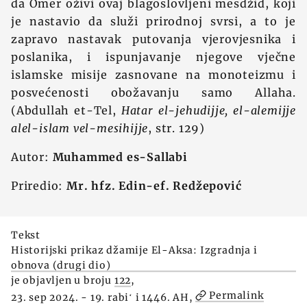
da Omer oživi ovaj blagoslovljeni mesdžid, koji
je nastavio da služi prirodnoj svrsi, a to je
zapravo nastavak putovanja vjerovjesnika i
poslanika, i ispunjavanje njegove vječne
islamske misije zasnovane na monoteizmu i
posvećenosti obožavanju samo Allaha.
(Abdullah et-Tel,
Hatar el-jehudijje, el-alemijje
alel-islam vel-mesihijje
, str. 129)
Autor:
Muhammed es-Sallabi
Priredio:
Mr. hfz. Edin-ef. Redžepović
Tekst
Historijski prikaz džamije El-Aksa: Izgradnja i
obnova (drugi dio)
je objavljen u broju
122
,
Permalink
23. sep 2024. - 19. rabiʻ i 1446. AH,