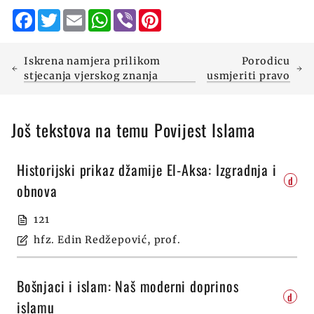
Facebook
Twitter
Email
WhatsApp
Viber
Pinterest
Iskrena namjera prilikom
Porodicu
stjecanja vjerskog znanja
usmjeriti pravo
Još tekstova na temu Povijest Islama
Historijski prikaz džamije El-Aksa: Izgradnja i
d
obnova
121
hfz. Edin Redžepović, prof.
Bošnjaci i islam: Naš moderni doprinos
d
islamu