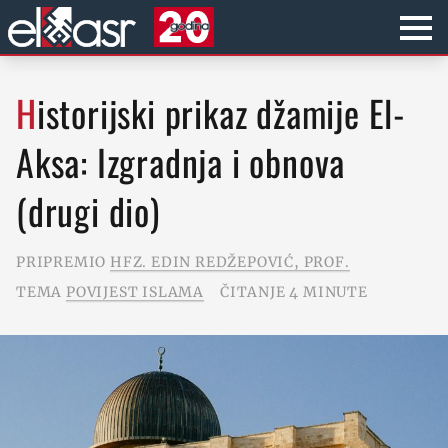
Historijski prikaz džamije El-
Aksa: Izgradnja i obnova
(drugi dio)
PRIPREMIO
HFZ. EDIN REDŽEPOVIĆ, PROF.
TEMA
POVIJEST ISLAMA
ČITANJE 4 MINUTE