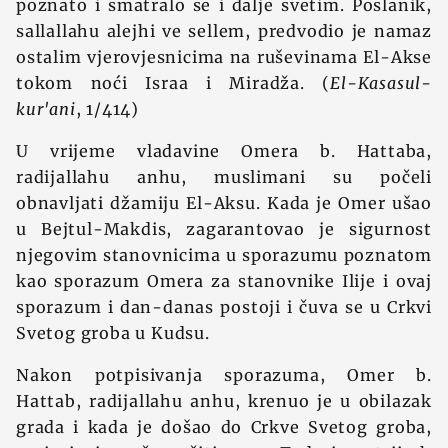
poznato i smatralo se i dalje svetim. Poslanik,
sallallahu alejhi ve sellem, predvodio je namaz
ostalim vjerovjesnicima na ruševinama El-Akse
tokom noći Israa i Miradža. (
El-Kasasul-
kur'ani
, 1/414)
U vrijeme vladavine Omera b. Hattaba,
radijallahu anhu, muslimani su počeli
obnavljati džamiju El-Aksu. Kada je Omer ušao
u Bejtul-Makdis, zagarantovao je sigurnost
njegovim stanovnicima u sporazumu poznatom
kao sporazum Omera za stanovnike Ilije i ovaj
sporazum i dan-danas postoji i čuva se u Crkvi
Svetog groba u Kudsu.
Nakon potpisivanja sporazuma, Omer b.
Hattab, radijallahu anhu, krenuo je u obilazak
grada i kada je došao do Crkve Svetog groba,