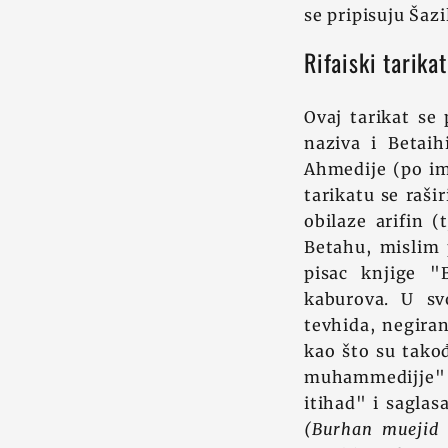
se pripisuju Šaz
Rifaiski tarikat
Ovaj tarikat se 
naziva i Betaih
Ahmedije (po im
tarikatu se rašir
obilaze arifin (
Betahu, mislim
pisac knjige "
kaburova. U svo
tevhida, negiran
kao što su takođ
muhammedijje" 
itihad" i saglas
(Burhan muejid l