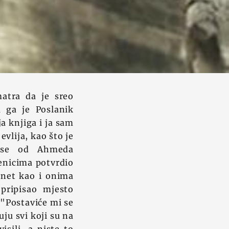
atra da je sreo
a ga je Poslanik
a knjiga i ja sam
vlija, kao što je
nose od Ahmeda
benicima potvrdio
nnet kao i onima
 pripisao mjesto
 "Postaviće mi se
ju svi koji su na