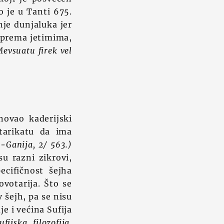
 je u Tanti 675.
nje dunjaluka jer
 prema jetimima,
Mevsuatu firek vel
novao kaderijski
tarikatu da ima
l-Ganija, 2/ 563.)
u razni zikrovi,
ecifičnost šejha
ovotarija. Što se
 šejh, pa se nisu
je i većina Sufija
ufijska filozofija,