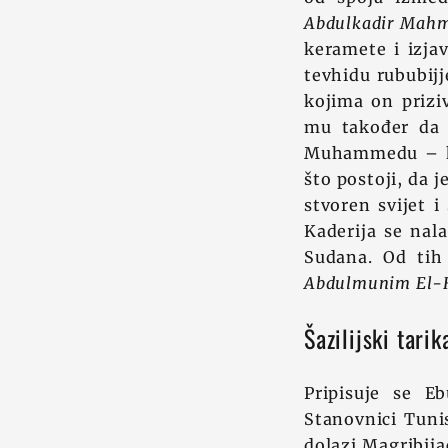
Abdulkadir Mahm
keramete i izja
tevhidu rububijj
kojima on priziv
mu također da 
Muhammedu – ko
što postoji, da j
stvoren svijet i
Kaderija se nal
Sudana. Od tih 
Abdulmunim El-H
Šazilijski tarik
Pripisuje se Eb
Stanovnici Tunis
dolazi Magribija