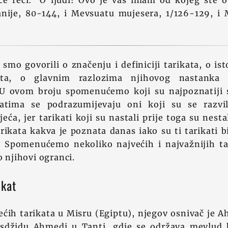
e reći: 'O ljudi! Ovo je vaš imam od kojeg ste ovi
žanije, 80-144, i Mevsuatu mujesera, 1/126-129, i
smo govorili o značenju i definiciji tarikata, o is
ikata, o glavnim razlozima njihovog nastank
. U ovom broju spomenućemo koji su najpoznatiji su
atima se podrazumijevaju oni koji su se razvi
eća, jer tarikati koji su nastali prije toga su nest
arikata kakva je poznata danas iako su ti tarikati b
e. Spomenućemo nekoliko najvećih i najvažnijih tar
o njihovi ogranci.
ikat
ećih tarikata u Misru (Egiptu), njegov osnivač je 
sdžidu Ahmedi u Tanti, gdje se održava mevlud k