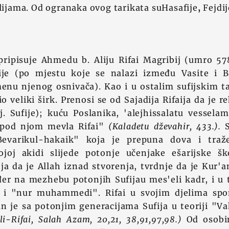
ilijama. Od ogranaka ovog tarikata suHasafije
,
Fejdij
pripisuje Ahmedu b. Aliju Rifai Magribij (umro 57
ije (po mjestu koje se nalazi između Vasite i B
enu njenog osnivača). Kao i u ostalim sufijskim t
io veliki širk. Prenosi se od Sajadija Rifaija da je 
tj. Sufije); kuću Poslanika, 'alejhissalatu vesselam
 pod njom mevla Rifai"
(Kaladetu dževahir, 433.).
S
Bevarikul-hakaik" koja je prepuna dova i tra
joj akidi slijede potonje učenjake ešarijske ško
ja da je Allah iznad stvorenja, tvrdnje da je Kur'an
er na mezhebu potonjih Sufijau mes'eli kadr, i u 
i "nur muhammedi". Rifai u svojim djelima spo
an je sa potonjim generacijama Sufija u teoriji "
i-Rifai, Salah Azam, 20,21, 38,91,97,98.)
Od osobin