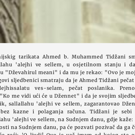
ijskig tarikata Ahmed b. Muhammed Tidžani sm
allahu 'alejhi ve sellem, u osjetilnom stanju i d
u "Dževahirul meani" i da mu je rekao: "Ovo je moj
govi sljedbenici smatraju da je Ahmed Tidžani pečat e
ejhissalatu ves-selam, pečat poslanika. Pre
: "Ko me vidi ući će u Džennet" i da je svojim sljed
ik, sallallahu 'alejhi ve sellem, zagarantovao Dže
 bez kazne i polaganja računa. Tidžani je sebi
llahu 'alejhi ve sellem, na Sudnjem danu, gdje kaže:
osti na Sudnjem danu, pa će pozvati pozivač da ga ču