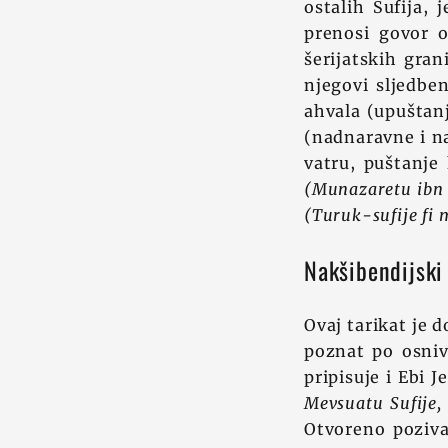
ostalih Sufija, 
prenosi govor o
šerijatskih gra
njegovi sljedben
ahvala (upuštanj
(nadnaravne i na
vatru, puštanje 
(Munazaretu ibn 
(Turuk-sufije fi 
Nakšibendijski 
Ovaj tarikat je 
poznat po osniv
pripisuje i Ebi 
Mevsuatu Sufije,
Otvoreno pozivaj