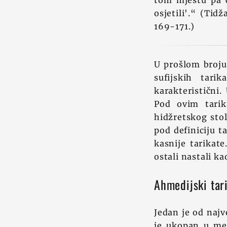
tom mjestu pa ć
osjetili'.“ (Tid
169-171.)
U prošlom broju 
sufijskih tar
karakteristični
Pod ovim tarik
hidžretskog stolj
pod definiciju t
kasnije tarikat
ostali nastali ka
Ahmedijski tar
Jedan je od najv
je ukopan u me