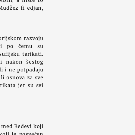
sili, a niste to
 Mudžez fi edjan,
torijskom razvoju
a i po čemu su
fijsku tarikati.
li nakon šestog
ali i ne potpadaju
ili osnova za sve
ikata jer su svi
Ahmed Bedevi koji
oji je posvećen