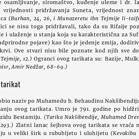
je osamljivanje, siromaštvo, kuđenje uleme i dr. I
 vrijednosti pridržavanja Suneta, vrijednost znan
nica
(Burhan, 24, 26, i Munazeretu ibn Tejmije li-taifet
ici se nisu toga pridržavali, tako da su Rifaije po
e i ulaženje u stanja koja su karakteristična za Suf
dprirodne pojave) kao što je jedenje zmija, dodiriv
krvi. Ove stvari nisu bile poznate kod njih sve d
Tejmije, 12.)
Ogranci ovog tarikata su: Bazije, Mulkij
misr, Amir Nedžar, 68-69.)
tarikat
dobio naziv po Muhamedu b. Behaudinu Nakšibendiju 
anju ovog tarikata. Umro je 791. godine po hidžri.
Jezidu Bestamiju.
(Tarika Nakšibendije, Muhamed Drenik
 293.)
Zlatni lanac šejhova ovog tarikata se vraća 
u u veliki širk u rububijetu i uluhijetu
(Kevakibu 