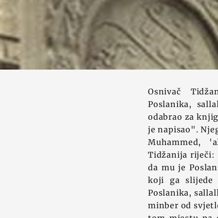
Osnivač Tidžan
Poslanika, sall
odabrao za knjig
je napisao". Nje
Muhammed, 'al
Tidžanija riječi
da mu je Poslan
koji ga slijede
Poslanika, salla
minber od svjetl