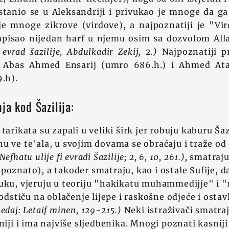
stanio se u Aleksandriji i privukao je mnoge da ga
je mnoge zikrove (virdove), a najpoznatiji je "Vir
pisao nijedan harf u njemu osim sa dozvolom Alla
 evrad šazilije, Abdulkadir Zekij, 2.)
Najpoznatiji p
u Abas Ahmed Ensarij (umro 686.h.) i Ahmed Atau
9.h).
ja kod Šazilija:
tarikata su zapali u veliki širk jer robuju kaburu Ša
u ve te'ala, u svojim dovama se obraćaju i traže o
Nefhatu ulije fi evradi Šazilije; 2, 6, 10, 261.),
smatraju 
poznato), a također smatraju, kao i ostale Sufije, 
uku, vjeruju u teoriju "hakikatu muhammedijje" i 
tiču na oblačenje lijepe i raskošne odjeće i ostav
edaj: Letaif minen, 129-215.)
Neki istraživači smatraj
niji i ima najviše sljedbenika. Mnogi poznati kasniji