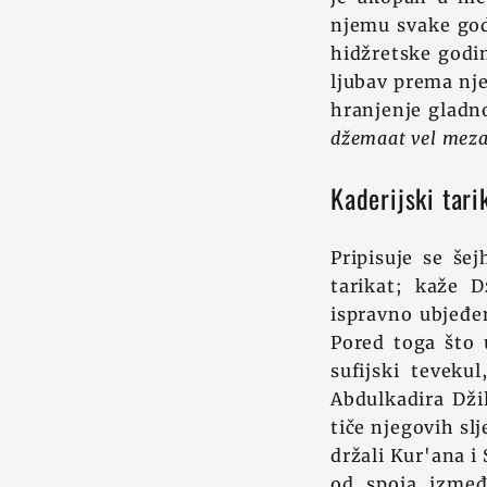
njemu svake god
hidžretske godin
ljubav prema nj
hranjenje gladn
džemaat vel meza
Kaderijski tari
Pripisuje se še
tarikat; kaže 
ispravno ubjeđen
Pored toga što 
sufijski teveku
Abdulkadira Džil
tiče njegovih sl
držali Kur'ana i 
od spoja izmeđ