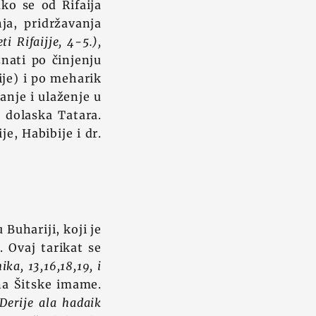
ako se od Rifaija
ja, pridržavanja
i Rifaijje, 4-5.),
znati po činjenju
ije) i po meharik
anje i ulaženje u
o dolaska Tatara.
e, Habibije i dr.
Buhariji, koji je
 Ovaj tarikat se
a, 13,16,18,19, i
na Šitske imame.
Derije ala hadaik