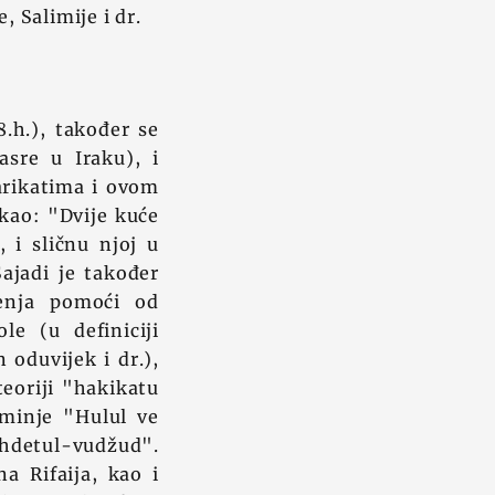
e, Salimije i dr.
8.h.), također se
asre u Iraku), i
arikatima i ovom
rekao: "Dvije kuće
, i sličnu njoj u
ajadi je također
ženja pomoći od
le (u definiciji
 oduvijek i dr.),
teoriji "hakikatu
minje "Hulul ve
Vahdetul-vudžud".
a Rifaija, kao i