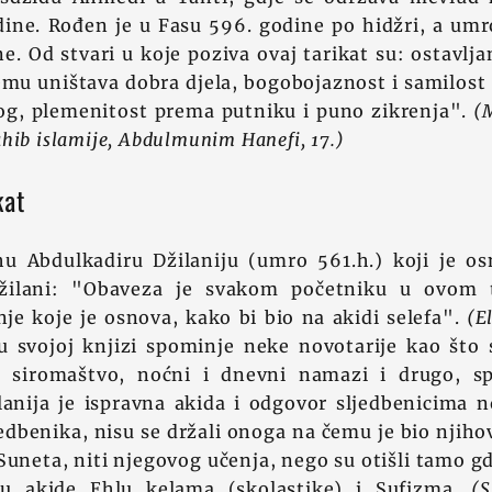
ine. Rođen je u Fasu 596. godine po hidžri, a umro
e. Od stvari u koje poziva ovaj tarikat su: ostavlja
emu uništava dobra djela, bogobojaznost i samilost
og, plemenitost prema putniku i puno zikrenja".
(
hib islamije, Abdulmunim Hanefi, 17.)
kat
jhu Abdulkadiru Džilaniju (umro 561.h.) koji je os
Džilani: "Obaveza je svakom početniku u ovom 
je koje je osnova, kako bi bio na akidi selefa".
(E
u svojoj knjizi spominje neke novotarije kao što s
l, siromaštvo, noćni i dnevni namazi i drugo, sp
anija je ispravna akida i odgovor sljedbenicima n
jedbenika, nisu se držali onoga na čemu je bio njihov
Suneta, niti njegovog učenja, nego su otišli tamo gd
u akide Ehlu kelama (skolastike) i Sufizma.
(S