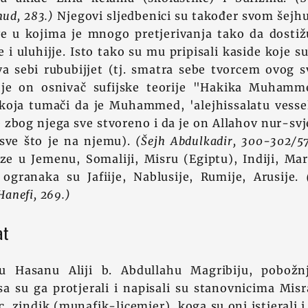
ud, 283.)
Njegovi sljedbenici su također svom šejhu
ve u kojima je mnogo pretjerivanja tako da dostiž
e i uluhijje. Isto tako su mu pripisali kaside koje s
a sebi rububijjet (tj. smatra sebe tvorcem ovog sv
je on osnivač sufijske teorije "Hakika Muhammed
ja tumači da je Muhammed, 'alejhissalatu vessel
e zbog njega sve stvoreno i da je on Allahov nur-svj
 sve što je na njemu).
(Šejh Abdulkadir, 300-302/5
aze u Jemenu, Somaliji, Misru (Egiptu), Indiji, M
ogranaka su Jafiije, Nablusije, Rumije, Arusije.
anefi, 269.)
at
u Hasanu Aliji b. Abdullahu Magribiju, pobožnj
a su ga protjerali i napisali su stanovnicima Mis
c, zindik (munafik-licemjer), koga su oni istjerali i