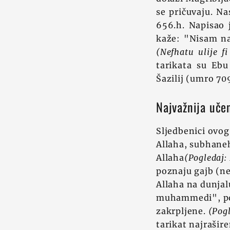
se pričuvaju. Na
656.h. Napisao 
kaže: "Nisam na
(Nefhatu ulije fi
tarikata su Eb
Šazilij (umro 70
Najvažnija učen
Sljedbenici ovog 
Allaha, subhaneh
Allaha
(Pogledaj: 
poznaju gajb (ne
Allaha na dunjal
muhammedi", pods
zakrpljene.
(Pogl
tarikat najrašire