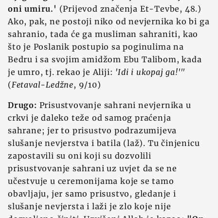
oni umiru.'
(Prijevod značenja Et-Tevbe, 48.)
Ako, pak, ne postoji niko od nevjernika ko bi ga
sahranio, tada će ga musliman sahraniti, kao
što je Poslanik postupio sa poginulima na
Bedru i sa svojim amidžom Ebu Talibom, kada
je umro, tj. rekao je Aliji:
'Idi i ukopaj ga!'''
(
Fetaval-Ledžne
, 9/10)
Drugo:
Prisustvovanje sahrani nevjernika u
crkvi je daleko teže od samog praćenja
sahrane; jer to prisustvo podrazumijeva
slušanje nevjerstva i batila (laž). Tu činjenicu
zapostavili su oni koji su dozvolili
prisustvovanje sahrani uz uvjet da se ne
učestvuje u ceremonijama koje se tamo
obavljaju, jer samo prisustvo, gledanje i
slušanje nevjersta i laži je zlo koje nije