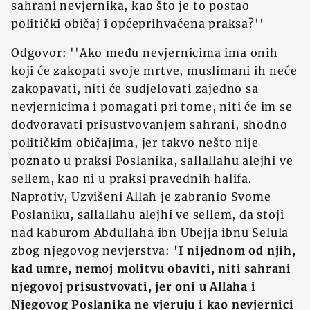
sahrani nevjernika, kao što je to postao
politički običaj i općeprihvaćena praksa?''
Odgovor: ''Ako među nevjernicima ima onih
koji će zakopati svoje mrtve, muslimani ih neće
zakopavati, niti će sudjelovati zajedno sa
nevjernicima i pomagati pri tome, niti će im se
dodvoravati prisustvovanjem sahrani, shodno
političkim običajima, jer takvo nešto nije
poznato u praksi Poslanika, sallallahu alejhi ve
sellem, kao ni u praksi pravednih halifa.
Naprotiv, Uzvišeni Allah je zabranio Svome
Poslaniku, sallallahu alejhi ve sellem, da stoji
nad kaburom Abdullaha ibn Ubejja ibnu Selula
zbog njegovog nevjerstva:
'I nijednom od njih,
kad umre, nemoj molitvu obaviti, niti sahrani
njegovoj prisustvovati, jer oni u Allaha i
Njegovog Poslanika ne vjeruju i kao nevjernici