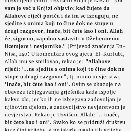
dozvoljeno činiti. Uzvišeni Allah je kazao:
"On
vam je već u Knjizi objavio: kad čujete da
Allahove riječi poriču i da im se izruguju, ne
sjedite s onima koji to čine dok ne stupe u
drugi razgovor, inače, bit ćete kao i oni. Allah
će, sigurno, zajedno sastaviti u Džehennemu
licemjere i nevjernike."
(Prijevod značenja En-
Nisa, 140) U komentaru ovog ajeta, El-Kurtubi,
Allah mu se smilovao, rekao je:
"Allahove
riječi: '...ne sjedite s onima koji to čine dok ne
stupe u drugi razgovor",
tj. mimo nevjerstva,
'inače, bit ćete kao i oni'.
Ovim se ukazuje na
obavezu izbjegavanja grješnika kada ispolje
kakvo zlo, jer ko ih ne izbjegava zadovoljan je
njihovim djelom, a zadovoljstvo nevjerstvom je
nevjerstvo. Rekao je Uzvišeni Allah:
'...inače,
bit ćete kao i oni'.
Svako ko se pridruži društvu
koje čini grijehe, a ne iskaže osudu tih grijeha,