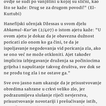
ovdje se sudi po vanjštini u kojoj su slični, kao
što se kaže: Drug se za drugom povodi!" (El-
Kurtubi)
Hanefijski učenjak Džessas u svom djelu
Ahkamul-Kur'an
(2/407) o istom ajetu kaže: "U
ovom ajetu je dokaz da je obavezna dužnost
poricati zlo onom ko ga čini, te da je
ispoljavanje negodovanja vid poricanja zla, ako
se ono već ne može otkloniti. Ajet također
implicira izbjegavanje druženja sa počiniocima
grijeha i napuštanje takvog društva, sve dok se
ne prođu tog zla i ne ostave ga."
Sve ovo jasno nam ukazuje da je prisustvovanje
obredima sahrane u crkvi veliko zlo, jer
podrazumijeva slušanje riječi nevjerstva,
prisustvovanje novotariji i prešućivanje istih,