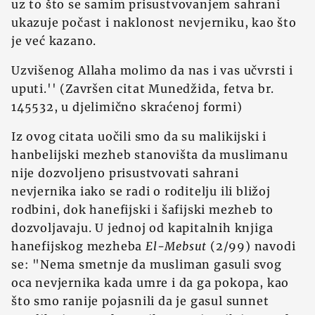
uz to što se samim prisustvovanjem sahrani
ukazuje počast i naklonost nevjerniku, kao što
je već kazano.
Uzvišenog Allaha molimo da nas i vas učvrsti i
uputi.'' (Završen citat Munedžida, fetva br.
145532, u djelimično skraćenoj formi)
Iz ovog citata uočili smo da su malikijski i
hanbelijski mezheb stanovišta da muslimanu
nije dozvoljeno prisustvovati sahrani
nevjernika iako se radi o roditelju ili bližoj
rodbini, dok hanefijski i šafijski mezheb to
dozvoljavaju. U jednoj od kapitalnih knjiga
hanefijskog mezheba
El-Mebsut
(2/99) navodi
se: "Nema smetnje da musliman gasuli svog
oca nevjernika kada umre i da ga pokopa, kao
što smo ranije pojasnili da je gasul sunnet