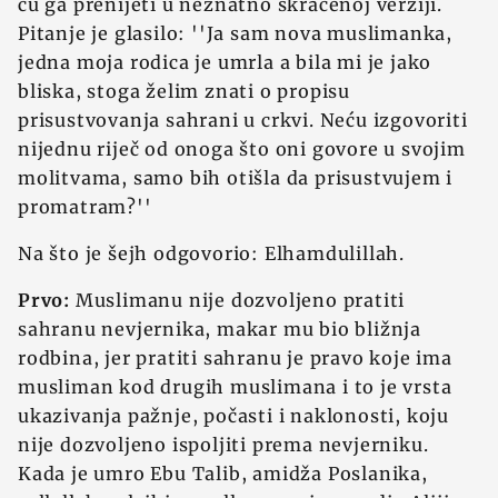
ću ga prenijeti u neznatno skraćenoj verziji.
Pitanje je glasilo: ''Ja sam nova muslimanka,
jedna moja rodica je umrla a bila mi je jako
bliska, stoga želim znati o propisu
prisustvovanja sahrani u crkvi. Neću izgovoriti
nijednu riječ od onoga što oni govore u svojim
molitvama, samo bih otišla da prisustvujem i
promatram?''
Na što je šejh odgovorio: Elhamdulillah.
Prvo:
Muslimanu nije dozvoljeno pratiti
sahranu nevjernika, makar mu bio bližnja
rodbina, jer pratiti sahranu je pravo koje ima
musliman kod drugih muslimana i to je vrsta
ukazivanja pažnje, počasti i naklonosti, koju
nije dozvoljeno ispoljiti prema nevjerniku.
Kada je umro Ebu Talib, amidža Poslanika,