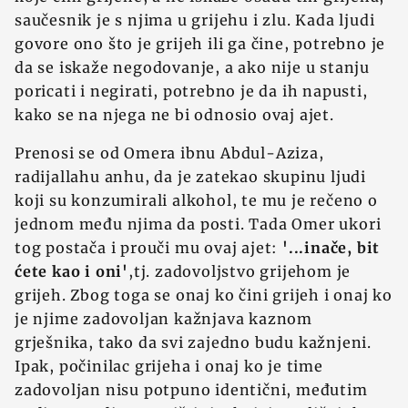
saučesnik je s njima u grijehu i zlu. Kada ljudi
govore ono što je grijeh ili ga čine, potrebno je
da se iskaže negodovanje, a ako nije u stanju
poricati i negirati, potrebno je da ih napusti,
kako se na njega ne bi odnosio ovaj ajet.
Prenosi se od Omera ibnu Abdul-Aziza,
radijallahu anhu, da je zatekao skupinu ljudi
koji su konzumirali alkohol, te mu je rečeno o
jednom među njima da posti. Tada Omer ukori
tog postača i prouči mu ovaj ajet:
'...inače, bit
ćete kao i oni'
,tj. zadovoljstvo grijehom je
grijeh. Zbog toga se onaj ko čini grijeh i onaj ko
je njime zadovoljan kažnjava kaznom
grješnika, tako da svi zajedno budu kažnjeni.
Ipak, počinilac grijeha i onaj ko je time
zadovoljan nisu potpuno identični, međutim