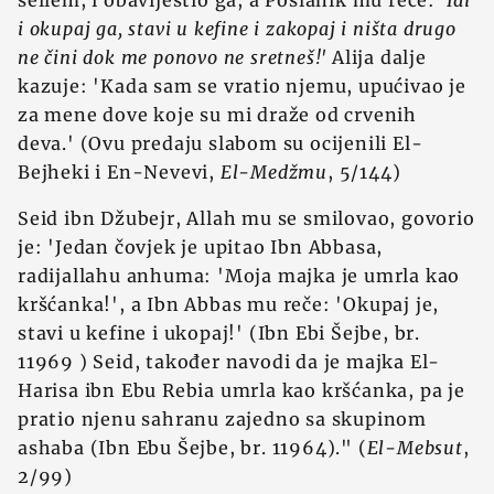
sellem, i obavijestio ga, a Poslanik mu reče:
'Idi
i okupaj ga, stavi u kefine i zakopaj i ništa drugo
ne čini dok me ponovo ne sretneš!'
Alija dalje
kazuje: 'Kada sam se vratio njemu, upućivao je
za mene dove koje su mi draže od crvenih
deva.' (Ovu predaju slabom su ocijenili El-
Bejheki i En-Nevevi,
El-Medžmu
, 5/144)
Seid ibn Džubejr, Allah mu se smilovao, govorio
je: 'Jedan čovjek je upitao Ibn Abbasa,
radijallahu anhuma: 'Moja majka je umrla kao
kršćanka!', a Ibn Abbas mu reče: 'Okupaj je,
stavi u kefine i ukopaj!' (Ibn Ebi Šejbe, br.
11969 ) Seid, također navodi da je majka El-
Harisa ibn Ebu Rebia umrla kao kršćanka, pa je
pratio njenu sahranu zajedno sa skupinom
ashaba (Ibn Ebu Šejbe, br. 11964)." (
El-Mebsut
,
2/99)