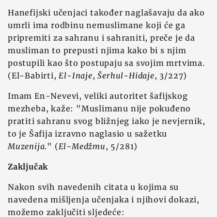
Hanefijski učenjaci također naglašavaju da ako
umrli ima rodbinu nemuslimane koji će ga
pripremiti za sahranu i sahraniti, preče je da
musliman to prepusti njima kako bi s njim
postupili kao što postupaju sa svojim mrtvima.
(El-Babirti,
El-Inaje
,
Šerhul-Hidaje
, 3/227)
Imam En-Nevevi, veliki autoritet šafijskog
mezheba, kaže: "Muslimanu nije pokuđeno
pratiti sahranu svog bližnjeg iako je nevjernik,
to je Šafija izravno naglasio u sažetku
Muzenija
." (
El-Medžmu
, 5/281)
Zaključak
Nakon svih navedenih citata u kojima su
navedena mišljenja učenjaka i njihovi dokazi,
možemo zaključiti sljedeće: