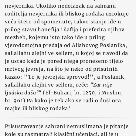
nevjernika. Ukoliko nedolazak na sahranu
roditelja nevjernika ili bliskog rođaka uzrokuje
veću štetu od spomenute, takvo stanje ide u
prilog stavu hanefija i šafija i preferira njihov
mezheb, kojemu isto tako ide u prilog
vjerodostojna predaja od Allahovog Poslanika,
sallallahu alejhi ve sellem, u kojoj se navodi da
je ustao kada je pored njega proneseno tijelo
mrtvog jevreja, na što je neko od prisutnih
kazao: ''To je jevrejski sprovod!'', a Poslanik,
sallallahu alejhi ve sellem, reče:
"Zar nije
ljudska duša?"
(El-Buhari, br. 1250, i Muslim,
br. 961) Pa kako je tek ako se radi o duši oca,
majke ili bliskog rođaka?
Prisustvovanje sahrani nemuslimana je pitanje
koje su razmatrali klasični učenjaci, ali je u