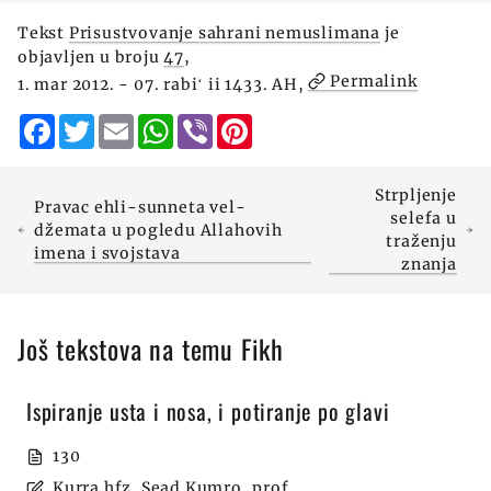
Tekst
Prisustvovanje sahrani nemuslimana
je
objavljen u broju
47
,
Permalink
1. mar 2012. - 07. rabiʻ ii 1433. AH,
Facebook
Twitter
Email
WhatsApp
Viber
Pinterest
Strpljenje
Pravac ehli-sunneta vel-
selefa u
džemata u pogledu Allahovih
traženju
imena i svojstava
znanja
Još tekstova na temu Fikh
Ispiranje usta i nosa, i potiranje po glavi
130
Kurra hfz. Sead Kumro, prof.