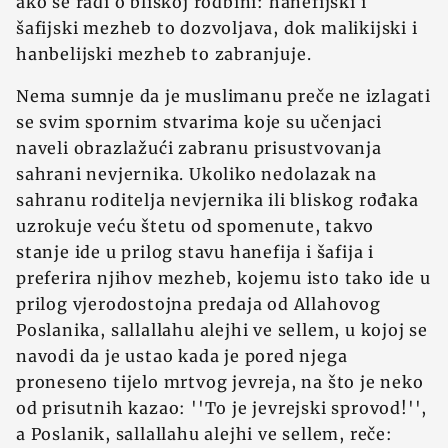
ako se radi o bliskoj rodbini: hanefijski i
šafijski mezheb to dozvoljava, dok malikijski i
hanbelijski mezheb to zabranjuje.
Nema sumnje da je muslimanu preče ne izlagati
se svim spornim stvarima koje su učenjaci
naveli obrazlažući zabranu prisustvovanja
sahrani nevjernika. Ukoliko nedolazak na
sahranu roditelja nevjernika ili bliskog rođaka
uzrokuje veću štetu od spomenute, takvo
stanje ide u prilog stavu hanefija i šafija i
preferira njihov mezheb, kojemu isto tako ide u
prilog vjerodostojna predaja od Allahovog
Poslanika, sallallahu alejhi ve sellem, u kojoj se
navodi da je ustao kada je pored njega
proneseno tijelo mrtvog jevreja, na što je neko
od prisutnih kazao: ''To je jevrejski sprovod!'',
a Poslanik, sallallahu alejhi ve sellem, reče: