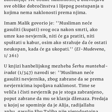
sve oblike dobročinstva i lijepog postupanja u
kojima nema naklonosti prema njima.
Imam Malik govorio je: ''Musliman neće
gasuliti (kupati) svog oca nakon smrti, ako
umre kao nevjernik, niti će ga pratiti, niti
spuštati u kabur, osim ako strahuje da će ostati
neukopan, kada će ga ukopati.'' (
El-Mudevena
,
1/ 261)
U knjizi hanbelijskog mezheba
Šerhu muntehal-
iradat
(1/347) navodi se: ''Musliman neće
gasuliti nevjernika, zbog zabrane da se prema
nevjernicima ispoljava naklonost. Time se
veliča i čisti nevjernik pa je stoga zabranjeno,
poput zabrane da mu se klanja dženaza. Predaja
u kojoj se spominje da je Alija, radijallahu
anhu, gasulio Ebu Taliba nije vjerodostojna.