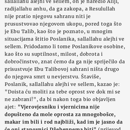
sallallahu alejhi ve sellem, on je naredio Aliji,
radijallahu anhu, da ga zakopa, a Resulullah
nije pratio njegovu sahranu niti je
prusustvovao njegovom ukopu, pored toga što
je Ebu Talib, kao što je poznato, u mnogim
situacijama štitio Poslanika, sallallahu alejhi ve
sellem. Pridodamo li tome Poslanikove osobine,
kao što su suptilnost, milost, dobrota i
dobročinstvo, znat ćemo da ga nije spriječilo da
prisustvuje Ebu Talibovoj sahrani ništa drugo
do njegova smrt u nevjerstvu. Štaviše,
Poslanik, sallallahu alejhi ve sellem, kazao je:
"Doista ću moliti za tebe oprost sve dok mi se
ne zabrani!", da bi nakon toga bio objavljen
ajet:
"Vjerovjesniku i vjernicima nije
dopušteno da mole oprosta za mnogobošce,
makar im bili i rod najbliži, kad im je jasno da
će oni stanovnici Džehennema biti"
(prijevod