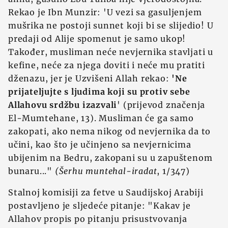
Rekao je Ibn Munzir: 'U vezi sa gasuljenjem
mušrika ne postoji sunnet koji bi se slijedio! U
predaji od Alije spomenut je samo ukop!
Također, musliman neće nevjernika stavljati u
kefine, neće za njega doviti i neće mu pratiti
dženazu, jer je Uzvišeni Allah rekao:
'Ne
prijateljujte s ljudima koji su protiv sebe
Allahovu srdžbu izazvali
' (prijevod značenja
El-Mumtehane, 13). Musliman će ga samo
zakopati, ako nema nikog od nevjernika da to
učini, kao što je učinjeno sa nevjernicima
ubijenim na Bedru, zakopani su u zapuštenom
bunaru..."
(Šerhu muntehal-iradat
, 1/347)
Stalnoj komisiji za fetve u Saudijskoj Arabiji
postavljeno je sljedeće pitanje: "Kakav je
Allahov propis po pitanju prisustvovanja