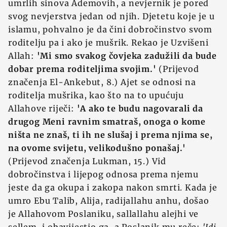
umrlih sinova Ademovih, a nevjernik je pored
svog nevjerstva jedan od njih. Djetetu koje je u
islamu, pohvalno je da čini dobročinstvo svom
roditelju pa i ako je mušrik. Rekao je Uzvišeni
Allah:
'Mi smo svakog čovjeka zadužili da bude
dobar prema roditeljima svojim.'
(Prijevod
značenja El-Ankebut, 8.) Ajet se odnosi na
roditelja mušrika, kao što na to upućuju
Allahove riječi:
'A ako te budu nagovarali da
drugog Meni ravnim smatraš, onoga o kome
ništa ne znaš, ti ih ne slušaj i prema njima se,
na ovome svijetu, velikodušno ponašaj.'
(Prijevod značenja Lukman, 15.) Vid
dobročinstva i lijepog odnosa prema njemu
jeste da ga okupa i zakopa nakon smrti. Kada je
umro Ebu Talib, Alija, radijallahu anhu, došao
je Allahovom Poslaniku, sallallahu alejhi ve