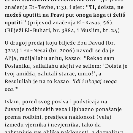
značenja Et-Tevbe, 113), i ajet:
"Ti, doista, ne
možeš uputiti na Pravi put onoga koga ti želiš
uputiti"
(prijevod značenja El-Kasas, 56).
(Bilježi El-Buhari, br. 3884, i Muslim, br. 24)
U drugoj predaj koju bilježe Ebu Davud (br.
3214) i En-Nesai (br. 2006) navodi se da je
Alija, radijallahu anhu, kazao: "Rekao sam
Poslaniku, sallallahu alejhi ve sellem: 'Doista je
tvoj amidža, zalutali starac, umro!', a
Resulullah je na to kazao:
'Idi i ukopaj svoga
oca.'
"
Islam, pored svog poziva i podsticaja na
čuvanje rodbinskih veza i ljubazno ponašanje
prema rodbini, presijeca naklonost (vela)
između vjernika i nevjernika, tako da
zabranjuje sve oblike naklonosti, a dozvoljava