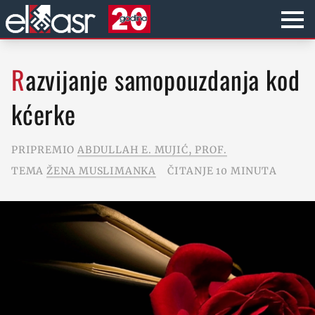
Razvijanje samopouzdanja kod
kćerke
PRIPREMIO
ABDULLAH E. MUJIĆ, PROF.
TEMA
ŽENA MUSLIMANKA
ČITANJE 10 MINUTA