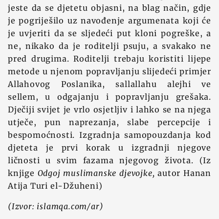
jeste da se djetetu objasni, na blag način, gdje
je pogriješilo uz navođenje argumenata koji će
je uvjeriti da se sljedeći put kloni pogreške, a
ne, nikako da je roditelji psuju, a svakako ne
pred drugima. Roditelji trebaju koristiti lijepe
metode u njenom popravljanju slijedeći primjer
Allahovog Poslanika, sallallahu alejhi ve
sellem, u odgajanju i popravljanju grešaka.
Dječiji svijet je vrlo osjetljiv i lahko se na njega
utječe, pun naprezanja, slabe percepcije i
bespomoćnosti. Izgradnja samopouzdanja kod
djeteta je prvi korak u izgradnji njegove
ličnosti u svim fazama njegovog života. (Iz
knjige
Odgoj muslimanske djevojke,
autor Hanan
Atija Turi el-Džuheni)
(Izvor: islamqa.com/ar)