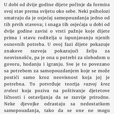
U dobi od dvije godine dijete počinje da formira
svoj stav prema svijetu oko sebe. Neki psiholozi
smatraju da je osjećaj samopouzdanja jedno od
tih prvih stavova; i snaga tih osjećaja u dobi od
dvije godine zavisi o vrsti pažnje koje dijete
prima i stavu roditelja u ispunjavanju njenih
osnovnih potreba. U ovoj fazi dijete pokazuje
znakove razvoja pokazujući želju za
neovisnošću, pa je ona u potrebi za slobodom u
govoru, hodanju i igranju. Sve je to povezano
sa potrebom za samopouzdanjem koje se može
postići samo kroz neovisnost koja joj je
potrebna. To potvrđuje teorija
razvoj kroz
zrelost
koja poziva na poštivanje djetetove
ličnosti i ostavljanja da se razvije prirodno.
Neke djevojke odrastaju sa nedostatkom
samopouzdanja, tako da se one ne mogu