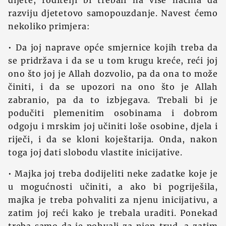
dijete, roditelji bi trebali na više načina da
razviju djetetovo samopouzdanje. Navest ćemo
nekoliko primjera:
• Da joj naprave opće smjernice kojih treba da
se pridržava i da se u tom krugu kreće, reći joj
ono što joj je Allah dozvolio, pa da ona to može
činiti, i da se upozori na ono što je Allah
zabranio, pa da to izbjegava. Trebali bi je
podučiti plemenitim osobinama i dobrom
odgoju i mrskim joj učiniti loše osobine, djela i
riječi, i da se kloni koještarija. Onda, nakon
toga joj dati slobodu vlastite inicijative.
• Majka joj treba dodijeliti neke zadatke koje je
u mogućnosti učiniti, a ako bi pogriješila,
majka je treba pohvaliti za njenu inicijativu, a
zatim joj reći kako je trebala uraditi. Ponekad