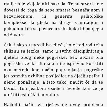
ranije nije vidjela niti susrela. To su stvari koje
dovesti do toga da sebe smatra beznačajnom i
bezvrijednom, ili generira psihološke
komplekse da gleda na druge s mržnjom i
pokudom i da se povuče u sebe kako bi pobjegla
od života.
Čak, i ako su uvredljive riječi, koje kod roditelja
skliznu sa jezika, samo u svrhu discipliniranja
djeteta zbog neke pogreške, bez obzira bila
pogreška velika ili mala, nije ispravno koristiti
ovu metodu kao način popravljanja pogreške
jer ostavlja ozbiljne posljedice na dječiju psihu i
njeno ponašanje, a isto tako, naučit će da se
koristi tim jezikom osude i uvrede koji će je
uništiti psihički i moralno.
Najbolji način za rješavanje ovog problema