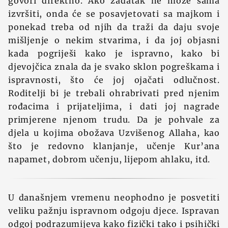
govori direktno. Ako zadatak ne može sama
izvršiti, onda će se posavjetovati sa majkom i
ponekad treba od njih da traži da daju svoje
mišljenje o nekim stvarima, i da joj objasni
kada pogriješi kako je ispravno, kako bi
djevojčica znala da je svako sklon pogreškama i
ispravnosti, što će joj ojačati odlučnost.
Roditelji bi je trebali ohrabrivati pred njenim
rođacima i prijateljima, i dati joj nagrade
primjerene njenom trudu. Da je pohvale za
djela u kojima obožava Uzvišenog Allaha, kao
što je redovno klanjanje, učenje Kur’ana
napamet, dobrom učenju, lijepom ahlaku, itd.
U današnjem vremenu neophodno je posvetiti
veliku pažnju ispravnom odgoju djece. Ispravan
odgoj podrazumijeva kako fizički tako i psihički