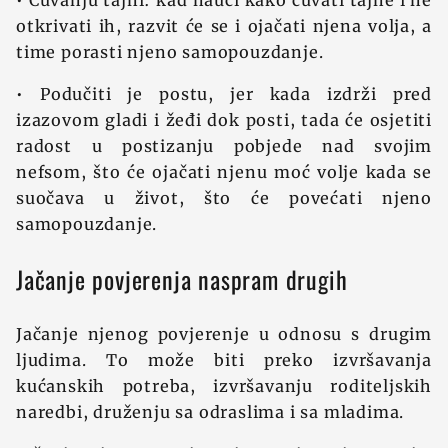
• Čuvanju tajni: kad nauči kako čuvati tajne i ne
otkrivati ih, razvit će se i ojačati njena volja, a
time porasti njeno samopouzdanje.
• Podučiti je postu, jer kada izdrži pred
izazovom gladi i žeđi dok posti, tada će osjetiti
radost u postizanju pobjede nad svojim
nefsom, što će ojačati njenu moć volje kada se
suočava u život, što će povećati njeno
samopouzdanje.
Jačanje povjerenja naspram drugih
Jačanje njenog povjerenje u odnosu s drugim
ljudima. To može biti preko izvršavanja
kućanskih potreba, izvršavanju roditeljskih
naredbi, druženju sa odraslima i sa mladima.