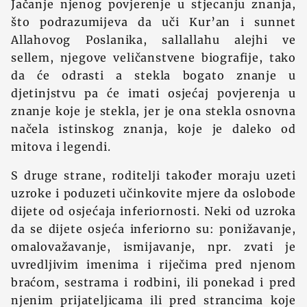
Jačanje njenog povjerenje u stjecanju znanja,
što podrazumijeva da uči Kur’an i sunnet
Allahovog Poslanika, sallallahu alejhi ve
sellem, njegove veličanstvene biografije, tako
da će odrasti a stekla bogato znanje u
djetinjstvu pa će imati osjećaj povjerenja u
znanje koje je stekla, jer je ona stekla osnovna
načela istinskog znanja, koje je daleko od
mitova i legendi.
S druge strane, roditelji također moraju uzeti
uzroke i poduzeti učinkovite mjere da oslobode
dijete od osjećaja inferiornosti. Neki od uzroka
da se dijete osjeća inferiorno su: ponižavanje,
omalovažavanje, ismijavanje, npr. zvati je
uvredljivim imenima i riječima pred njenom
braćom, sestrama i rodbini, ili ponekad i pred
njenim prijateljicama ili pred strancima koje