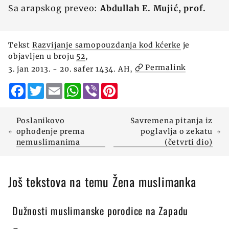
Sa arapskog preveo:
Abdullah E. Mujić, prof.
Tekst
Razvijanje samopouzdanja kod kćerke
je
objavljen u broju
52
,
Permalink
3. jan 2013. - 20. safer 1434. AH,
Facebook
Twitter
Email
WhatsApp
Viber
Pinterest
Poslanikovo
Savremena pitanja iz
ophođenje prema
poglavlja o zekatu
nemuslimanima
(četvrti dio)
Još tekstova na temu Žena muslimanka
Dužnosti muslimanske porodice na Zapadu