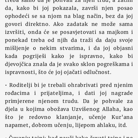
treba samo da je pohvali za njen trud, a zatim
da, kako bi joj pokazala, završi njen posao
ophodeći se sa njom na blag način, bez da joj
govori direktno. Ako zadatak ne može sama
izvršiti, onda će se posavjetovati sa majkom i
ponekad treba od njih da traži da daju svoje
mišljenje o nekim stvarima, i da joj objasni
kada pogriješi kako je ispravno, kako bi
djevojčica znala da je svako sklon pogreškama i
ispravnosti, što će joj ojačati odlučnost.
• Roditelji bi je trebali ohrabrivati pred njenim
rođacima i prijateljima, i dati joj nagrade
primjerene njenom trudu. Da je pohvale za
djela u kojima obožava Uzvišenog Allaha, kao
što je redovno klanjanje, učenje Kur’ana
napamet, dobrom učenju, lijepom ahlaku, itd.