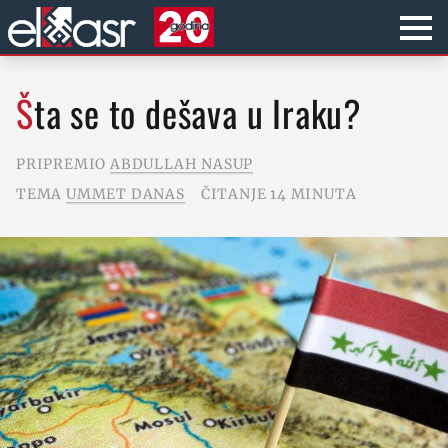
Šta se to dešava u Iraku?
PRIPREMIO
ABDULLAH NASUP
TEMA
UMMET DANAS
ČITANJE 14 MINUTA