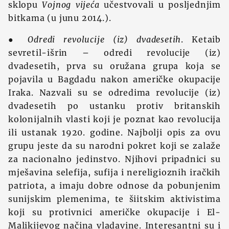
sklopu
Vojnog vijeća
učestvovali u posljednjim
bitkama (u junu 2014.).
●
Odredi revolucije (iz) dvadesetih
. Ketaib
sevretil-išrin – odredi revolucije (iz)
dvadesetih, prva su oružana grupa koja se
pojavila u Bagdadu nakon američke okupacije
Iraka. Nazvali su se odredima revolucije (iz)
dvadesetih po ustanku protiv britanskih
kolonijalnih vlasti koji je poznat kao revolucija
ili ustanak 1920. godine. Najbolji opis za ovu
grupu jeste da su narodni pokret koji se zalaže
za nacionalno jedinstvo. Njihovi pripadnici su
mješavina selefija, sufija i nereligioznih iračkih
patriota, a imaju dobre odnose da pobunjenim
sunijskim plemenima, te šiitskim aktivistima
koji su protivnici američke okupacije i El-
Malikijevog načina vladavine. Interesantni su i