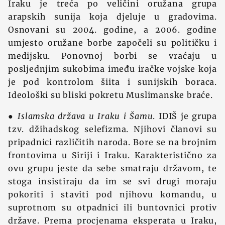
Iraku je treća po veličini oružana grupa
arapskih sunija koja djeluje u gradovima.
Osnovani su 2004. godine, a 2006. godine
umjesto oružane borbe započeli su političku i
medijsku. Ponovnoj borbi se vraćaju u
posljednjim sukobima imeđu iračke vojske koja
je pod kontrolom šiita i sunijskih boraca.
Ideološki su bliski pokretu Muslimanske braće.
●
Islamska država u Iraku i Šamu
. IDIŠ je grupa
tzv. džihadskog selefizma. Njihovi članovi su
pripadnici različitih naroda. Bore se na brojnim
frontovima u Siriji i Iraku. Karakteristično za
ovu grupu jeste da sebe smatraju državom, te
stoga insistiraju da im se svi drugi moraju
pokoriti i staviti pod njihovu komandu, u
suprotnom su otpadnici ili buntovnici protiv
države. Prema procjenama eksperata u Iraku,