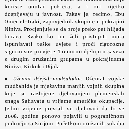
koriste unutar pokreta, a i oni rijetko
dospijevaju u javnost. Takav je, recimo, Ebu
Omer el-Iraki, zapovjednik skupine u pokrajini
Niniva. Procjenjuje se da broje preko pet hiljada
boraca. Svako ko im želi pristupiti mora
ispunjavati teške uvjete i proći rigorozne
sigurnosne provjere. Trenutno djeluju u savezu
s drugim oružanim grupama u pokrajinama
Niniva, Kirkuk i Dijala.
●
Džemat džejšil-mudžahidin
. Džemat vojske
mudžahida je mješavina manjih vojnih skupina
koje su razbijene djelovanjem plemenskih
snaga Sahavata u vrijeme američke okupacije.
Jedno vrijeme prestali su djelovati da bi se
2008. godine ponovo pojavili u pograničnom
području sa Sirijom. Početkom oružanih sukoba