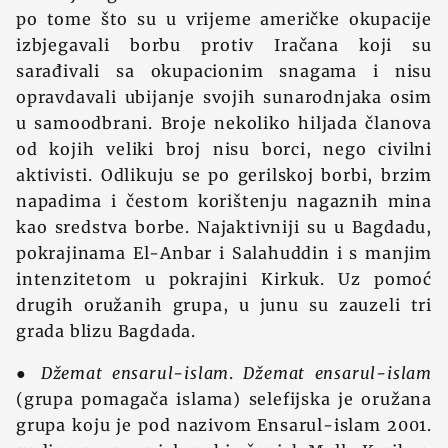
po tome što su u vrijeme američke okupacije
izbjegavali borbu protiv Iračana koji su
sarađivali sa okupacionim snagama i nisu
opravdavali ubijanje svojih sunarodnjaka osim
u samoodbrani. Broje nekoliko hiljada članova
od kojih veliki broj nisu borci, nego civilni
aktivisti. Odlikuju se po gerilskoj borbi, brzim
napadima i čestom korištenju nagaznih mina
kao sredstva borbe. Najaktivniji su u Bagdadu,
pokrajinama El-Anbar i Salahuddin i s manjim
intenzitetom u pokrajini Kirkuk. Uz pomoć
drugih oružanih grupa, u junu su zauzeli tri
grada blizu Bagdada.
●
Džemat ensarul-islam
.
Džemat ensarul-islam
(grupa pomagača islama) selefijska je oružana
grupa koju je pod nazivom Ensarul-islam 2001.