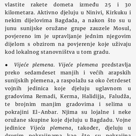
vlastite rakete dometa između 25 i 30
kilometara. Aktivno djeluju u Ninivi, Kirkuku i
nekim dijelovima Bagdada, a nakon što su u
junu sunijske oružane grupe zauzele Mosul,
povjereno im je upravljanje jednim njegovim
dijelom s obzirom na povjerenje koje uživaju
kod lokalnog stanovništva u tom gradu.
●
Vijeće plemena
.
Vijeće plemena
predstavlja
preko sedamdeset manjih i većih arapskih
sunijskih plemena, a raspolažu sa oko četrdeset
vojnih jedinica koje djeluju uglavnom u
gradovima Remadi, Kerma, Halidijja, Faludža,
te brojnim manjim gradovima i selima u
pokrajini El-Anbar. Njima su lojalne i neke
oružane skupine koje djeluju u Bagdadu. Vojne
jedinice
Vijeća plemena
, također, djeluju u
drugim pokrajinama kao što su pokrajina