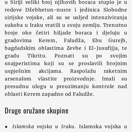
u Siriji veliki broj njihovih boraca stupio je u
redove Džebhetun-nusre i jedinica Slobodne
sirijske vojske, ali su se usljed intenziviranja
sukoba u Iraku vratili u svoju zemlju. Trenutno
broje oko četiri hiljade boraca i djeluju u
gradovima Kerem, Faludža, Ebu Gurejb,
bagdadskim oblastima Zevbe i El-Jusufijja, te
gradu Tikritu. Poznati su po svojim
snajperistima koji su se proslavili brojnim
uspješnim akcijama. Raspolažu raketnim
arsenalom vlastite proizvodnje. Imali su
presudnu ulogu u preuzimanju kontrole nad
oblasti Kerem zapadno od Faludže.
Druge oružane skupine
●
Islamska vojska u Iraku
. Islamska vojska u