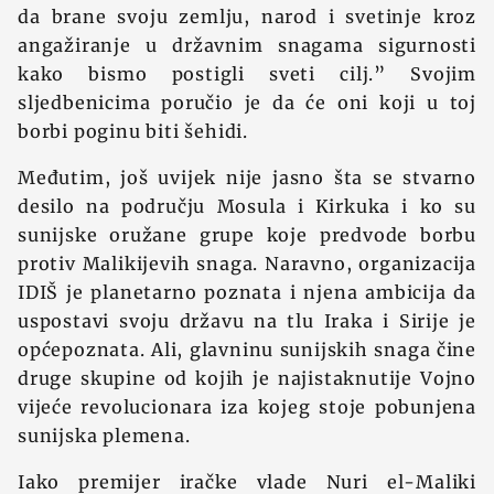
da brane svoju zemlju, narod i svetinje kroz
angažiranje u državnim snagama sigurnosti
kako bismo postigli sveti cilj.” Svojim
sljedbenicima poručio je da će oni koji u toj
borbi poginu biti šehidi.
Međutim, još uvijek nije jasno šta se stvarno
desilo na području Mosula i Kirkuka i ko su
sunijske oružane grupe koje predvode borbu
protiv Malikijevih snaga. Naravno, organizacija
IDIŠ je planetarno poznata i njena ambicija da
uspostavi svoju državu na tlu Iraka i Sirije je
općepoznata. Ali, glavninu sunijskih snaga čine
druge skupine od kojih je najistaknutije Vojno
vijeće revolucionara iza kojeg stoje pobunjena
sunijska plemena.
Iako premijer iračke vlade Nuri el-Maliki