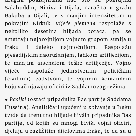
Salahuddin, Niniva i Dijala, naročito u gradu
Bakuba u Dijali, te s manjim intenzitetom u
pokrajini Kirkuk.
Vijeće plemena
raspolaže s
nekoliko desetina hiljada boraca, pa se
smatraju najbrojnijom vojnom grupom sunija u
Iraku i daleko najmoćnijom. Raspolažu
pješadijskim naoružanjem, lahkom artiljerijom,
te manjim arsenalom teške artiljerije. Vojno
vijeće raspolaže jedinstvenim političkim
(civilnim) vođstvom, te vojnom komandom
koju sačinjavaju oficiri iz Saddamovog režima.
●
Basijci
(ostaci pripadnika Bas partije Saddama
Huseina). Analitičari upućeni u zbivanja u Iraku
tvrde da trenutno hiljade bivših pripadnika Bas
partije, od kojih su mnogi biviši vojni oficiri,
djeluju u različitim dijelovima Iraka, te da su u