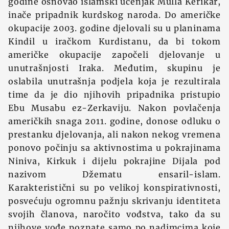
godine osnovao islamski učenjak Mulla Kerikar,
inače pripadnik kurdskog naroda. Do američke
okupacije 2003. godine djelovali su u planinama
Kindil u iračkom Kurdistanu, da bi tokom
američke okupacije započeli djelovanje u
unutrašnjosti Iraka. Međutim, skupinu je
oslabila unutrašnja podjela koja je rezultirala
time da je dio njihovih pripadnika pristupio
Ebu Musabu ez-Zerkaviju. Nakon povlačenja
američkih snaga 2011. godine, donose odluku o
prestanku djelovanja, ali nakon nekog vremena
ponovo počinju sa aktivnostima u pokrajinama
Niniva, Kirkuk i dijelu pokrajine Dijala pod
nazivom Džematu ensaril-islam.
Karakteristični su po velikoj konspirativnosti,
posvećuju ogromnu pažnju skrivanju identiteta
svojih članova, naročito vođstva, tako da su
njihove vođe poznate samo po nadimcima koje