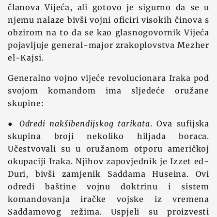
članova Vijeća, ali gotovo je sigurno da se u
njemu nalaze bivši vojni oficiri visokih činova s
obzirom na to da se kao glasnogovornik Vijeća
pojavljuje general-major zrakoplovstva Mezher
el-Kajsi.
Generalno vojno vijeće revolucionara Iraka pod
svojom komandom ima sljedeće oružane
skupine:
●
Odredi nakšibendijskog tarikata
. Ova sufijska
skupina broji nekoliko hiljada boraca.
Učestvovali su u oružanom otporu američkoj
okupaciji Iraka. Njihov zapovjednik je Izzet ed-
Duri, bivši zamjenik Saddama Huseina. Ovi
odredi baštine vojnu doktrinu i sistem
komandovanja iračke vojske iz vremena
Saddamovog režima. Uspjeli su proizvesti