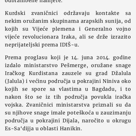
odbrambene namjere.
Kurdski zvaničnici održavaju kontakte sa
nekim oružanim skupinama arapskih sunija, od
kojih su Vijeće plemena i Generalno vojno
vijeće revolucionara Iraka, ali se drže izrazito
neprijateljski prema IDIŠ-u.
Prema proglasu koji je 14. juna 2014. godine
izdalo ministarstvo Pešmerge, oružane snage
Iračkog Kurdistana zauzele su grad Džalula
(Jalula) i većinu područja u pokrajini Niniva oko
kojih se spore sa vlastima u Bagdadu, i to
nakon što se iz tih područja povukla iračka
vojska. Zvaničnici ministarstva priznali su da
su njihove snage imale poteškoća u zauzimanju
područja u pokrajini Dijala, naročito u okrugu
Es-Sa‘dijja u oblasti Hanikin.