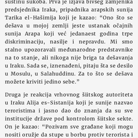
suštinu sukoba. Prva je izjava bivšeg zamjenika
predsjednika Iraka, pripadnika arapskih sunija
Tarika el-Hašimija koji je kazao: “Ono što se
dešava u mojoj zemlji jeste ustanak očajnih
sunija Arapa koji već jedanaest godina trpe
diskriminaciju, nasilje i nepravdu. Mi smo
stalno upozoravali međunarodne predstavnike
na to stanje, ali nikoga nije briga ta dešavanja
u Iraku. Sada se, iznenađeni, pitaju šta se desilo
u Mosulu, u Salahuddinu. Za to što se dešava
možete kriviti jedino sebe.”
Druga je reakcija vrhovnog šiitskog autoriteta
u Iraku Alija es-Sistanija koji je sunije nazvao
teroristima i jasno dao do znanja da su sve
institucije države pod kontrolom šiitske sekte.
On je kazao: “Pozivam sve građane koji mogu
nositi oružje da stupe u borbu protiv terorista i