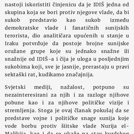
nastoji iskoristiti činjenicu da je IDIŠ jedna od
skupina koja se bori protiv njegove vlade, da bi
sukob predstavio kao sukob između
demokratske vlade i fanatičnih sunijskih
terorista, dio analitičara upućenih u stanje u
Iraku potvrđuje da postoje brojne sunijske
oružane grupe koje su jednako snažne ili
snažnije od IDIŠ-a i čija je uloga u posljednjim
sukobima koji, sve je jasnije, prerastaju u pravi
sektaški rat, kudikamo značajnija.
Svjetski mediji, nažalost, potpuno su
nezainteresirani za njih i za razloge njihove
pobune kao i za njihove političke vizije i
stremljenja. Stoga je ovaj članak pokušaj da se
predstave vojne i političke snage sunija koje
vode borbu protiv šiitske vlade Nurija el-
Malikija, kao i da se ukaže na stav kurdskog