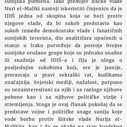
sunijska plemena. Iako premijer iračke vlade
Nuri el-Maliki nastoji iskoristiti činjenicu da je
IDIŠ jedna od skupina koja se bori protiv
njegove vlade, da bi sukob predstavio kao
sukob između demokratske vlade i fanatičnih
sunijskih terorista, dio analitičara upućenih u
stanje u Iraku potvrđuje da postoje brojne
sunijske oružane grupe koje su jednako snažne
ili snažnije od IDIŠ-a i čija je uloga u
posljednjim sukobima koji, sve je jasnije,
prerastaju u pravi sektaški rat, kudikamo
značajnija. Svjetski mediji, nažalost, potpuno
su nezainteresirani za njih i za razloge njihove
pobune kao i za njihove političke vizije i
stremljenja. Stoga je ovaj članak pokušaj da se
predstave vojne i političke snage sunija koje
vode borbu protiv šiitske vlade Nurija el-
Malikija, kao i da se ukaže na stav kurdskog