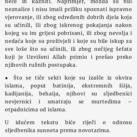
neće ih kazniti. Naprimjer, možda su bili
neznalice i nisu imali priliku spoznati ispravno
vjerovanje, ili zbog određenih dobrih djela koja
su učinili, ili zbog iskrenog pokajanja nakon
kojeg su im grijesi pobrisani, ili zbog nevolja i
nedaća koje su preživjeli i koje su bile iskup za
sve loše što su učinili, ili zbog nečijeg šefata
koji je Uzvišeni Allah primio i prešao preko
njihovih ružnih postupaka.
● Što se tiče sekti koje su izašle iz okvira
islama, poput batinija, ekstremnih šiija,
kadijanija, behaija, njihovi su sljedbenici
nevjernici i smatraju se murtedima –
otpadnicima od islama.
U idućem tekstu biće riječi o odnosu
sljedbenika sunneta prema novotarima.