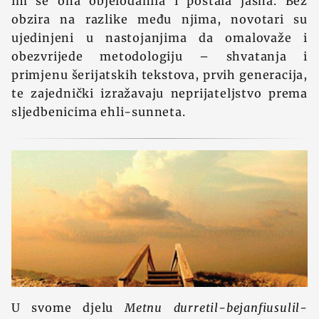
im se ona objelodanila i postala jasna. Bez
obzira na razlike među njima, novotari su
ujedinjeni u nastojanjima da omalovaže i
obezvrijede metodologiju – shvatanja i
primjenu šerijatskih tekstova, prvih generacija,
te zajednički izražavaju neprijateljstvo prema
sljedbenicima ehli-sunneta.
U svome djelu
Metnu durretil-bejanfiusulil-