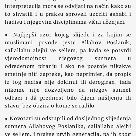
interpretacija mora se odvijati na način kako su
to shvatili i u praksu sproveli uzoriti ashabi i
hadisu i njegovim disciplinama vični učenjaci.
● Najljepši uzor kojeg slijede i za kojim se
muslimani povode jeste Allahov Poslanik,
sallallahu alejhi ve sellem, pa kada se potvrdi
vjerodostojnost njegovog sunneta u
određenom pitanju i ako ne postoje nikakve
smetnje niti zapreke, kao naprimjer, da propis
iz tog hadisa nije dokinut ili derogiran, tada
nikome nije dozvoljeno da njegov sunnet
odbaci i dâ prednost bilo čijem mišljenju ili
stavu, bez obzira o kome se radilo.
● Novotari su odstupili od dosljednog slijeđenja
sunneta Allahovog Poslanika, sallallahu alejhi
ve sellem, i prakse prvih generacija, pa ih zbog