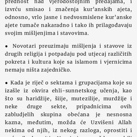
prednost nad vjerodostojnim predajama, i
izvrću smisao i značenja kur’anskih ajeta,
odnosno, vrlo jasne i nedvosmislene kur’anske
ajete tumače nakaradno i tako ih prilagođavaju
svojim mišljenjima i stavovima.
● Novotari preuzimaju mišljenja i stavove iz
drugih religija i potpadaju pod utjecaj različitih
pokreta i kultura koje sa islamom i vjernicima
nemaju ništa zajedničko.
● Kada je riječ o sektama i grupacijama koje su
izašle iz okvira ehli-sunnetskog učenja, kao
što su haridžije, šiije, mutezilije, murdžije i
neke druge sekte, pripadnicima ovih
zabludjelih skupina obećana je nesnosna
kazna, međutim, možda će Uzvišeni Allah
nekima od njih, iz nekog razloga, oprostiti i