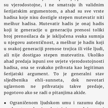
su vjerodostojne, i ne smatraju ih validnim
šerijatskim argumentom, a ahad su sve vrste
hadisa koje nisu dostigle stepen mutevatir niti
mešhur hadisa. Mutevatir hadis je onaj hadis
koji iz generacije u generaciju prenosi toliki
broj prenosilaca da je isključena svaka sumnja
u njegovu autentičnost, a mešhur je hadis koji
u svakoj generaciji prenose trojica ili više ljudi,
ali nije dostigao stepen mutevatira. Ukoliko
ahad predaja ispuni sve uvjete vjerodostojnosti
hadisa, ona se svakako prihvata kao legitiman
šerijatski argument. To je generalni stav
sljedbenika ehli-sunneta, dok novotari
uglavnom ne prihvataju takve predaje,
pogotovo ako se radi o pitanjima akide.
● Ograničenom ljudskom umu i razumu daju