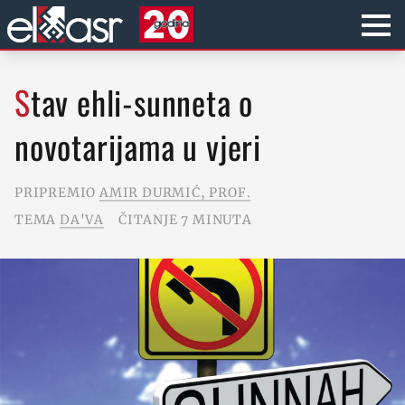
Stav ehli-sunneta o
novotarijama u vjeri
PRIPREMIO
AMIR DURMIĆ, PROF.
TEMA
DA'VA
ČITANJE 7 MINUTA