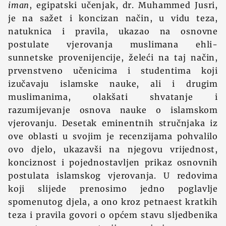
iman
, egipatski učenjak, dr. Muhammed Jusri,
je na sažet i koncizan način, u vidu teza,
natuknica i pravila, ukazao na osnovne
postulate vjerovanja muslimana ehli-
sunnetske provenijencije, želeći na taj način,
prvenstveno učenicima i studentima koji
izučavaju islamske nauke, ali i drugim
muslimanima, olakšati shvatanje i
razumijevanje osnova nauke o islamskom
vjerovanju. Desetak eminentnih stručnjaka iz
ove oblasti u svojim je recenzijama pohvalilo
ovo djelo, ukazavši na njegovu vrijednost,
konciznost i pojednostavljen prikaz osnovnih
postulata islamskog vjerovanja. U redovima
koji slijede prenosimo jedno poglavlje
spomenutog djela, a ono kroz petnaest kratkih
teza i pravila govori o općem stavu sljedbenika