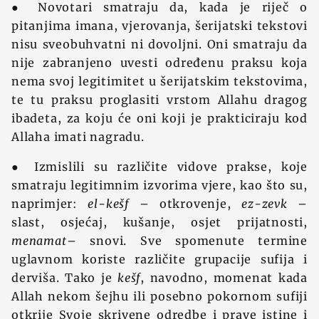
● Novotari smatraju da, kada je riječ o
pitanjima imana, vjerovanja, šerijatski tekstovi
nisu sveobuhvatni ni dovoljni. Oni smatraju da
nije zabranjeno uvesti određenu praksu koja
nema svoj legitimitet u šerijatskim tekstovima,
te tu praksu proglasiti vrstom Allahu dragog
ibadeta, za koju će oni koji je prakticiraju kod
Allaha imati nagradu.
● Izmislili su različite vidove prakse, koje
smatraju legitimnim izvorima vjere, kao što su,
naprimjer:
el-kešf
– otkrovenje,
ez-zevk
–
slast, osjećaj, kušanje, osjet prijatnosti,
menamat
– snovi. Sve spomenute termine
uglavnom koriste različite grupacije sufija i
derviša. Tako je
kešf
, navodno, momenat kada
Allah nekom šejhu ili posebno pokornom sufiji
otkrije Svoje skrivene odredbe i prave istine i