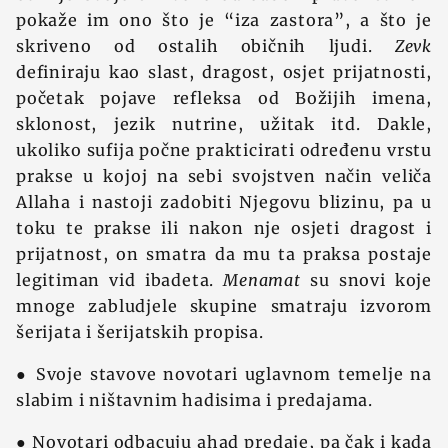
pokaže im ono što je “iza zastora”, a što je
skriveno od ostalih običnih ljudi.
Zevk
definiraju kao slast, dragost, osjet prijatnosti,
početak pojave refleksa od Božijih imena,
sklonost, jezik nutrine, užitak itd. Dakle,
ukoliko sufija počne prakticirati određenu vrstu
prakse u kojoj na sebi svojstven način veliča
Allaha i nastoji zadobiti Njegovu blizinu, pa u
toku te prakse ili nakon nje osjeti dragost i
prijatnost, on smatra da mu ta praksa postaje
legitiman vid ibadeta.
Menamat
su snovi koje
mnoge zabludjele skupine smatraju izvorom
šerijata i šerijatskih propisa.
● Svoje stavove novotari uglavnom temelje na
slabim i ništavnim hadisima i predajama.
● Novotari odbacuju ahad predaje, pa čak i kada