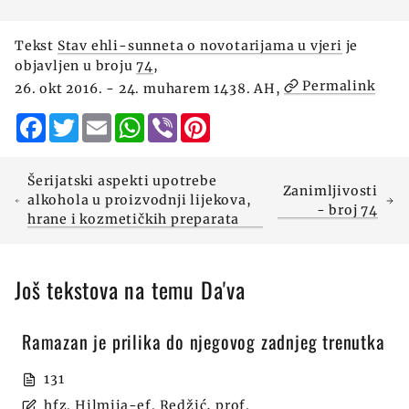
Tekst
Stav ehli-sunneta o novotarijama u vjeri
je
objavljen u broju
74
,
Permalink
26. okt 2016. - 24. muharem 1438. AH,
Facebook
Twitter
Email
WhatsApp
Viber
Pinterest
Šerijatski aspekti upotrebe
Zanimljivosti
alkohola u proizvodnji lijekova,
- broj 74
hrane i kozmetičkih preparata
Još tekstova na temu Da'va
Ramazan je prilika do njegovog zadnjeg trenutka
131
hfz. Hilmija-ef. Redžić, prof.