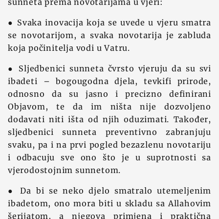
sunneta prema novotarijama u vjeri:
● Svaka inovacija koja se uvede u vjeru smatra
se novotarijom, a svaka novotarija je zabluda
koja počinitelja vodi u Vatru.
● Sljedbenici sunneta čvrsto vjeruju da su svi
ibadeti – bogougodna djela, tevkifi prirode,
odnosno da su jasno i precizno definirani
Objavom, te da im ništa nije dozvoljeno
dodavati niti išta od njih oduzimati. Također,
sljedbenici sunneta preventivno zabranjuju
svaku, pa i na prvi pogled bezazlenu novotariju
i odbacuju sve ono što je u suprotnosti sa
vjerodostojnim sunnetom.
● Da bi se neko djelo smatralo utemeljenim
ibadetom, ono mora biti u skladu sa Allahovim
šerijatom, a njegova primjena i praktična