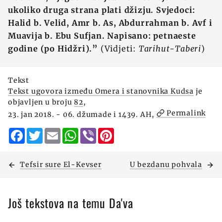
ukoliko druga strana plati džizju. Svjedoci:
Halid b. Velid, Amr b. As, Abdurrahman b. Avf i
Muavija b. Ebu Sufjan. Napisano: petnaeste
godine (po Hidžri).”
(Vidjeti:
Tarihut-Taberi
)
Tekst
Tekst ugovora između Omera i stanovnika Kudsa
je
objavljen u broju
82
,
Permalink
23. jan 2018. - 06. džumade i 1439. AH,
Facebook
Twitter
Email
WhatsApp
Viber
Pinterest
Tefsir sure El-Kevser
U bezdanu pohvala
Još tekstova na temu Da'va