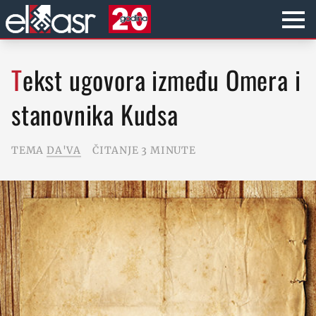
Tekst ugovora između Omera i
stanovnika Kudsa
TEMA
DA'VA
ČITANJE 3 MINUTE