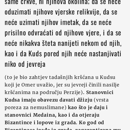
same crkve, ni njihova okolina; da se neće
oduzimati njihove vjerske relikvije, da se
neće uzimati njihov imetak, da se neće
prisilno odvraćati od njihove vjere, i da se
neće nikakva šteta nanijeti nekom od njih,
kao i da Kuds pored njih neće nastanjivati
niko od jevreja
(to je bio zahtjev tadašnjih kršćana u Kudsu
koji je Omer uvažio, jer su jevreji činili nasilje
kršćanima na području Perzije)
.
Stanovnici
Kudsa imaju obavezu davati džizju
(vrsta
poreza za nemuslimane)
kao što je daju i
stanovnici Medaina, kao i da otjeraju
Bizantince i lopove iz grada. Ko god od