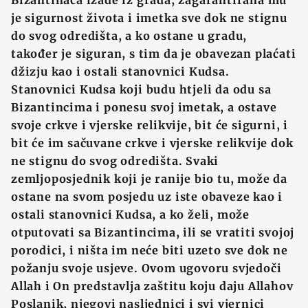
Bizantinaca izađe iz grada, zagarantirana mu
je sigurnost života i imetka sve dok ne stignu
do svog odredišta, a ko ostane u gradu,
također je siguran, s tim da je obavezan plaćati
džizju kao i ostali stanovnici Kudsa.
Stanovnici Kudsa koji budu htjeli da odu sa
Bizantincima i ponesu svoj imetak, a ostave
svoje crkve i vjerske relikvije, bit će sigurni, i
bit će im sačuvane crkve i vjerske relikvije dok
ne stignu do svog odredišta. Svaki
zemljoposjednik koji je ranije bio tu, može da
ostane na svom posjedu uz iste obaveze kao i
ostali stanovnici Kudsa, a ko želi, može
otputovati sa Bizantincima, ili se vratiti svojoj
porodici, i ništa im neće biti uzeto sve dok ne
požanju svoje usjeve. Ovom ugovoru svjedoči
Allah i On predstavlja zaštitu koju daju Allahov
Poslanik, njegovi nasljednici i svi vjernici