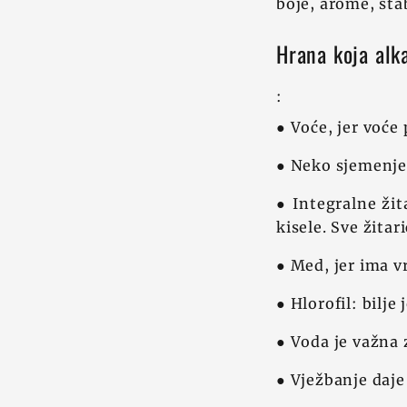
boje, arome, stab
Hrana koja alka
:
● Voće, jer voće 
● Neko sjemenje
● Integralne žita
kisele. Sve žitar
● Med, jer ima v
● Hlorofil: bilje
● Voda je važna 
● Vježbanje daje 