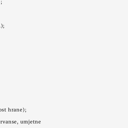
);
.);
ost hrane);
ervanse, umjetne