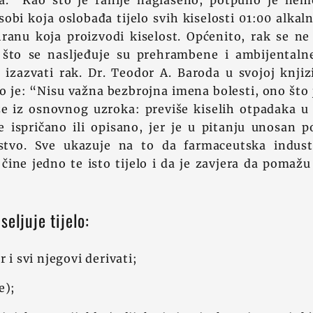
ela.” Kao što je ranije naglašeno, potpuno je ne
sobi koja oslobađa tijelo svih kiselosti 01:00 alk
ranu koja proizvodi kiselost. Općenito, rak se ne
 što se nasljeđuje su prehrambene i ambijentaln
izazvati rak. Dr. Teodor A. Baroda u svojoj knjizi 
o je: “Nisu važna bezbrojna imena bolesti, ono što 
e iz osnovnog uzroka: previše kiselih otpadaka u 
e ispričano ili opisano, jer je u pitanju unosan p
tvo. Sve ukazuje na to da farmaceutska industr
ine jedno te isto tijelo i da je zavjera da pomažu
seljuje tijelo:
r i svi njegovi derivati;
e);