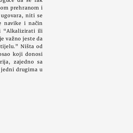
moguće da se rak
alnom prehranom i
 ugovara, niti se
e navike i način
“Alkalizirati ili
je važno jeste da
tijelu.” Ništa od
osao koji donosi
ija, zajedno sa
 jedni drugima u