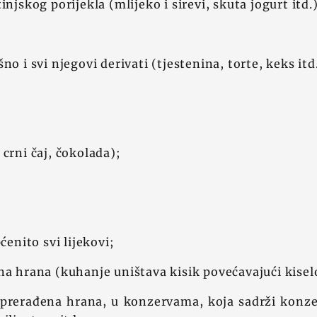
injskog porijekla (mlijeko i sirevi, skuta jogurt itd.
no i svi njegovi derivati (tjestenina, torte, keks itd
 crni čaj, čokolada);
pćenito svi lijekovi;
na hrana (kuhanje uništava kisik povećavajući kisel
i prerađena hrana, u konzervama, koja sadrži konz