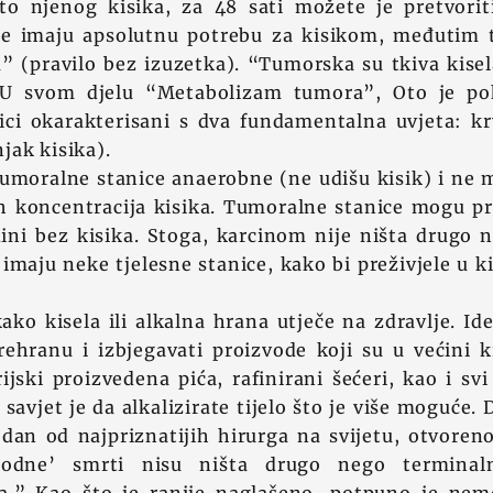
sto njenog kisika, za 48 sati možete je pretvorit
ce imaju apsolutnu potrebu za kisikom, međutim
a” (pravilo bez izuzetka). “Tumorska su tkiva kise
” U svom djelu “Metabolizam tumora”, Oto je po
ici okarakterisani s dva fundamentalna uvjeta: kr
jak kisika).
tumoralne stanice anaerobne (ne udišu kisik) i ne 
ih koncentracija kisika. Tumoralne stanice mogu pr
dini bez kisika. Stoga, karcinom nije ništa drugo
maju neke tjelesne stanice, kako bi preživjele u ki
ako kisela ili alkalna hrana utječe na zdravlje. Id
ehranu i izbjegavati proizvode koji su u većini k
ijski proizvedena pića, rafinirani šećeri, kao i svi
avjet je da alkalizirate tijelo što je više moguće. 
edan od najpriznatijih hirurga na svijetu, otvoreno
rodne’ smrti nisu ništa drugo nego terminal