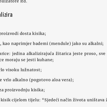
ilizatore itd.
lizira
proizvodi dosta kisika;
, kao naprimjer bademi (mendule) jako su alkalni;
rice: jedina alkalizirajuća žitarica jeste proso, sv
ice moraju se jesti kuhane;
rlo visoku lužnatost;
 je vrlo alkalno (pogotovo aloa vera);
za proizvodnju kisika;
kisik cijelom tijelu: “Sjedeći način života uništava 