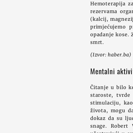
Hemoterapija za
rezervama organ
(kalcij, magnezi
primjećujemo p
opadanje kose. Za
smrt.
(Izvor: haber.ba)
Mentalni aktivi
Čitanje u bilo
staroste, tvrde
stimulaciju, ka
života, mogu d
dokaz da su lju
snage. Robert 