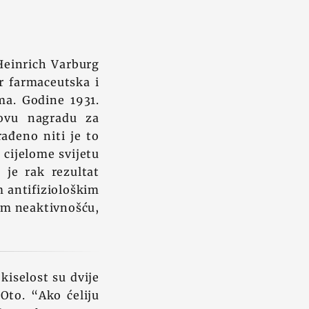
 Heinrich Varburg
er farmaceutska i
ma. Godine 1931.
lovu nagradu za
ađeno niti je to
 cijelome svijetu
a je rak rezultat
m antifiziološkim
kom neaktivnošću,
kiselost su dvije
Oto. “Ako ćeliju