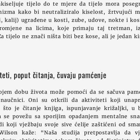
kiseljuje tijelo do te mjere da tijelo mora poseg
izma kako bi neutraliziralo kiselost, žrtvujući 
j, kalij) ugrađene u kosti, zube, udove, nokte i kos
romjene na licima, koje primaju taj tretman, i
 tijelo ne znači ništa biti bez kose, ali je jedan k
teti, poput čitanja, čuvaju pamćenje
 kojem dobu života može pomoći da se sačuva pam
 naučnici. Oni su otkrili da aktiviteti koji una
o što je čitanje knjiga, ispunjavanje križaljki, u
a se povežu sa sporijim opadanjem mentalne snag
di koji vježbaju svoje sive ćelije zaštićeni od sm
Wilson kaže: “Naša studija pretpostavlja da v