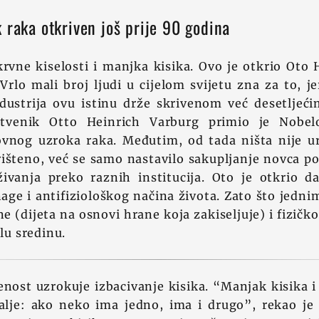
 raka otkriven još prije 90 godina
krvne kiselosti i manjka kisika. Ovo je otkrio Oto
Vrlo mali broj ljudi u cijelom svijetu zna za to, j
ustrija ovu istinu drže skrivenom već desetljeći
tvenik Otto Heinrich Varburg primio je Nobe
vnog uzroka raka. Međutim, od tada ništa nije ur
išteno, već se samo nastavilo sakupljanje novca po
živanja preko raznih institucija. Oto je otkrio d
nage i antifiziološkog načina života. Zato što jedni
 (dijeta na osnovi hrane koja zakiseljuje) i fizič
elu sredinu.
jenost uzrokuje izbacivanje kisika. “Manjak kisika i 
alje: ako neko ima jedno, ima i drugo”, rekao je 