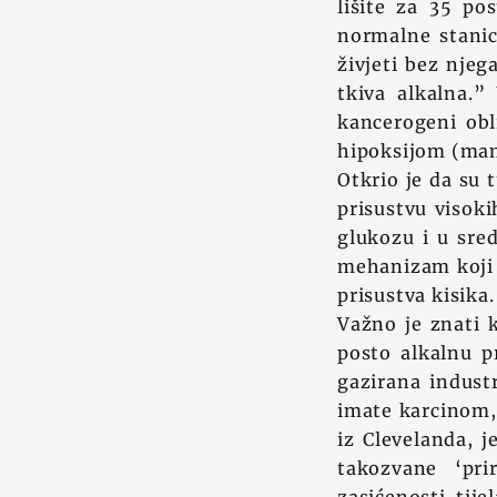
lišite za 35 po
normalne stani
živjeti bez njeg
tkiva alkalna.
kancerogeni obl
hipoksijom (man
Otkrio je da su 
prisustvu visok
glukozu i u sre
mehanizam koji i
prisustva kisika.
Važno je znati k
posto alkalnu pr
gazirana industr
imate karcinom, s
iz Clevelanda, j
takozvane ‘pri