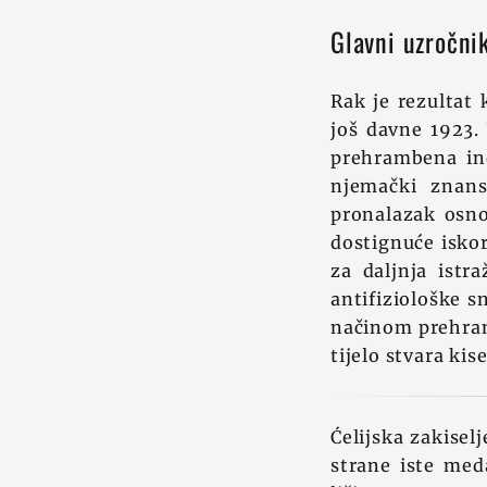
Glavni uzročnik
Rak je rezultat 
još davne 1923. 
prehrambena ind
njemački znans
pronalazak osno
dostignuće iskor
za daljnja istra
antifiziološke s
načinom prehrane
tijelo stvara kis
Ćelijska zakisel
strane iste med