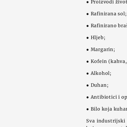
● Proizvodi život
● Rafinirana sol;
● Rafinirano braš
● Hljeb;
● Margarin;
● Kofein (kahva,
● Alkohol;
● Duhan;
● Antibiotici i o
● Bilo koja kuha
Sva industrijsk