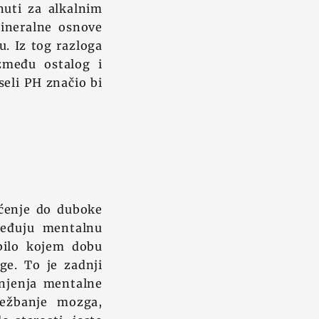
nuti za alkalnim
mineralne osnove
u. Iz tog razloga
zmeđu ostalog i
iseli PH značio bi
ćenje do duboke
pređuju mentalnu
 bilo kojem dobu
e. To je zadnji
anjenja mentalne
ježbanje mozga,