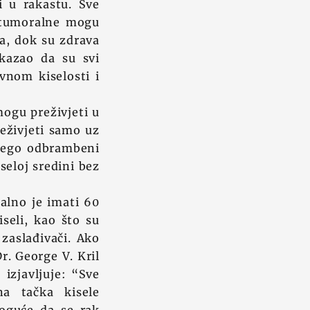
i u rakastu. Sve
 tumoralne mogu
la, dok su zdrava
kazao da su svi
vnom kiselosti i
mogu preživjeti u
eživjeti samo uz
 nego odbrambeni
seloj sredini bez
ealno je imati 60
iseli, kao što su
 zaslađivači. Ako
Dr. George V. Kril
 izjavljuje: “Sve
na tačka kisele