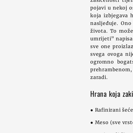
zasićenosti tij
pojavi u nekoj o
koja izbjegava h
nasljeđuje. Ono
života. To može 
umrijeti” napisa
sve one proizlaz
svega ovoga nij
ogromno bogats
prehrambenom, č
zaradi.
Hrana koja zaki
● Rafinirani šeće
● Meso (sve vrst