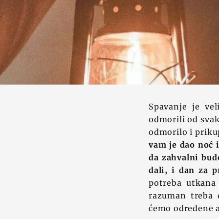
Spavanje je ve
odmorili od svak
odmorilo i priku
vam je dao noć i
da zahvalni bud
dali, i dan za p
potreba utkana 
razuman treba d
ćemo određene a