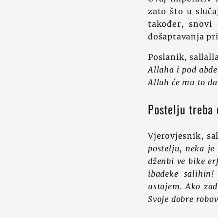
zato što u sluč
također, snovi 
došaptavanja pr
Poslanik, sallall
Allaha i pod abde
Allah će mu to da
Postelju treba 
Vjerovjesnik, sa
postelju, neka je
dženbi ve bike er
ibadeke salihin
ustajem. Ako zadr
Svoje dobre robov