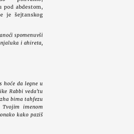
ru pod abdestom,
je je šejtanskog
anoći spomenuvši
njaluka i ahireta,
s hoće da legne u
mike Rabbi veda'tu
fezha bima tahfezu
 s Tvojim imenom
e onako kako paziš