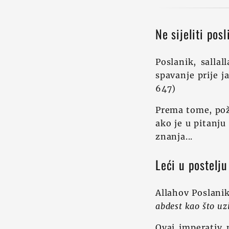
Ne sijeliti posl
Poslanik, sallal
spavanje prije j
647)
Prema tome, pože
ako je u pitanju
znanja...
Leći u postelj
Allahov Poslanik
abdest kao što u
Ovaj imperativ 