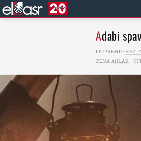
Adabi spa
PRIPREMIO
HFZ. 
TEMA
AHLAK
ČI