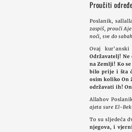
Proučiti određ
Poslanik, sallal
zaspiš, prouči Aje
noći, sve do saba
Ovaj kur'anski
Održavatelj! Ne 
na Zemlji! Ko s
bilo prije i šta
osim koliko On ž
održavati ih! On
Allahov Poslanik
ajeta sure El-Bek
To su sljedeća d
njegova, i vjern