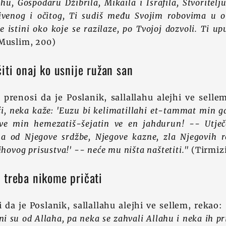
ahu, Gospodaru Džibrila, Mikaila i Israfila, Stvoritelj
rivenog i očitog, Ti sudiš među Svojim robovima u 
e istini oko koje se razilaze, po Tvojoj dozvoli. Ti u
Muslim, 200)
iti onaj ko usnije ružan san
prenosi da je Poslanik, sallallahu alejhi ve selle
i, neka kaže: 'Euzu bi kelimatillahi et-tammat min g
i ve min hemezatiš-šejatin ve en jahdurun! -- Utje
a od Njegove srdžbe, Njegove kazne, zla Njegovih r
ihovog prisustva!' -- neće mu ništa naštetiti."
(Tirmizi
 treba nikome pričati
 da je Poslanik, sallallahu alejhi ve sellem, rekao:
oni su od Allaha, pa neka se zahvali Allahu i neka ih p