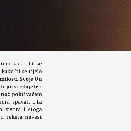
vima kako bi se
kako bi se tijelo
 milosti Svoje On
ih privređujete i
i noć pokrivačem
ora spavati i ta
o života i stoga
lu teksta navest