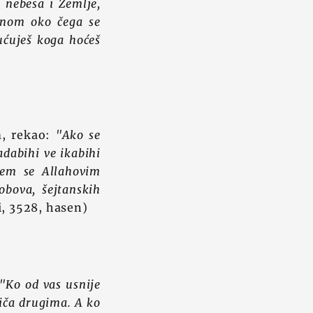
u nebesa i Zemlje,
onom oko čega se
pućuješ koga hoćeš
m, rekao:
"Ako se
adabihi ve ikabihi
čem se Allahovim
obova, šejtanskih
, 3528, hasen)
"Ko od vas usnije
riča drugima. A ko