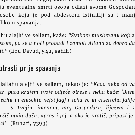
aju eventualne smrti osoba odlazi svome Gospoda
osobe koja je pod abdestom istinitiji su i man
ilikom spavanja.
ahu alejhi ve sellem, kaže:
"Svakom muslimanu koji z
stom, pa se u noći probudi i zamoli Allaha za dobro du
ti."
(Ebu Davud, 542, sahih)
otresti prije spavanja
llallahu alejhi ve sellem, rekao je:
"Kada neko od va
 tri puta krajem svoje odjeće otrese i neka kaže: 'Bis
feuhu in emsekte nefsi fagfir leha ve in erselteha fah
! -- S Tvojim imenom, moj Gospodaru, liježem i
žiš moju dušu, oprosti joj, a ako je vratiš, pripazi j
e!'"
(Buhari, 7393)