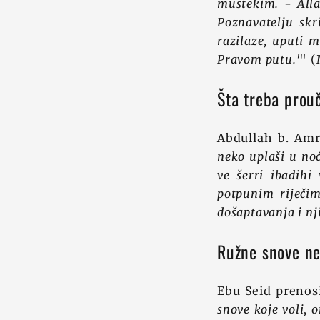
mustekim.
-
All
Poznavatelju sk
razilaze, uputi m
Pravom putu.'
" (
Šta treba prouč
Abdullah b. Amr 
neko uplaši u noć
ve šerri ibadih
potpunim riječim
došaptavanja i nj
Ružne snove ne
Ebu Seid prenosi
snove koje voli, 