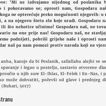
ove: 'Mi ne izdvajamo nijednog od poslanika N
o i pokoravamo se; oprosti nam, Gospodaru na
nikoga ne opterećuje preko mogućnosti njegovih: u 
i, a na njegovu štetu zlo koje uradi. Gospodaru n
ili što nehotice učinimo! Gospodaru naš, ne tov
ovario na one prije nas! Gospodaru naš, ne stavlj
mo podnijeti, pobriši grijehe naše i oprosti nam
odar naš pa nam pomozi protiv naroda koji ne vjer
u anha, kazuje da bi Poslanik, sallallahu alejhi ve s
spavanje i legao u postelju, sastavio otvorene dl
proučio u njih sure El-Ihlas, El-Felek i En-Nas, i
iko može dohvatiti, počevši od glave i prednjeg dij
. (Buhari, 5017)
stranu