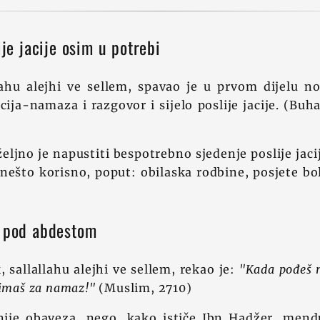
ije jacije osim u potrebi
lahu alejhi ve sellem, spavao je u prvom dijelu no
acija-namaza i razgovor i sijelo poslije jacije. (Buh
ljno je napustiti bespotrebno sjedenje poslije ja
 nešto korisno, poput: obilaska rodbine, posjete bo
u pod abdestom
, sallallahu alejhi ve sellem, rekao je:
"Kada pođeš 
zimaš za namaz!"
(Muslim, 2710)
nije obaveza, nego, kako ističe Ibn Hadžer, men