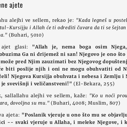
ene ajete
lahu alejhi ve sellem, rekao je:
"Kada legneš u postel
tul-Kursijju i Allah će ti odrediti čuvara da ti se šejtan
ha."
(Buhari, 5010)
 ajet glasi:
"Allah je, nema boga osim Njega,
obuzima Ga ni drijemež ni san! Njegovo je ono što
e može pred Njim zauzimati bez Njegovog dopuštenja
 će biti poslije njih i oni ne mogu obuhvatiti od
eli! Njegova Kursijja obuhvata i nebesa i Zemlju i
 je svevišnji i veličanstveni!"
(El-Bekara, 255)
, sallallahu alejhi ve sellem, kaže:
"Ko u noći prou
ara, dovoljna su mu."
(Buhari, 4008; Muslim, 807)
va ajeta:
"Poslanik vjeruje u ono što mu se objavlj
ici -- svaki vjeruje u Allaha, i meleke Njegove, i 