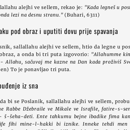
lallahu alejhi ve sellem, rekao je:
"Kada legneš u pos
nda lezi na desnu stranu."
(Buhari, 6311)
aku pod obraz i uputiti dovu prije spavanja
nik, sallallahu alejhi ve sellem, htio da legne u pos
braz, a onda bi tri puta izgovorio:
"Allahumme kin
. - Allahu, sačuvaj me kazne na Dan kada proživiš Sv
en) To je ponavljao tri puta.
buđenje iz sna
da bi se Poslanik, sallallahu alejhi ve sellem, probu
e Rabbe Džebraile ve Mikale ve Israfile, fatire-s-se
- š-šeha-deti. Ente tahkumu bejne ibadike fima kanu
ife fihi mine-l-hakki bi iznike. Inneke tehdi men 