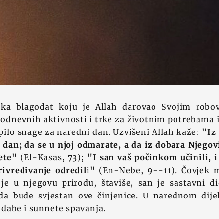
lika blagodat koju je Allah darovao Svojim robo
odnevnih aktivnosti i trke za životnim potrebama i 
pilo snage za naredni dan. Uzvišeni Allah kaže:
"Iz
 dan; da se u njoj odmarate, a da iz dobara Njegov
ete"
(El-Kasas, 73);
"I san vaš počinkom učinili, 
rivređivanje odredili"
(En-Nebe, 9--11). Čovjek m
je u njegovu prirodu, štaviše, san je sastavni di
a bude svjestan ove činjenice. U narednom dije
dabe i sunnete spavanja.