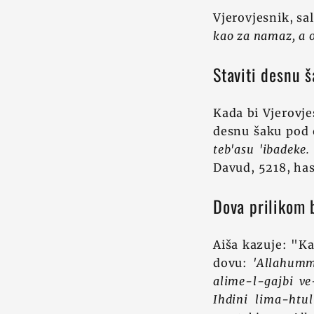
Vjerovjesnik, sal
kao za namaz, a o
Staviti desnu š
Kada bi Vjerovjes
desnu šaku pod o
teb'asu 'ibadeke
Davud, 5218, has
Dova prilikom 
Aiša kazuje: "Ka
dovu:
'Allahumm
alime-l-gajbi ve
Ihdini lima-htul