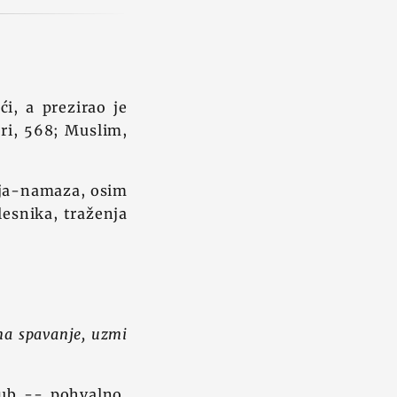
ći, a prezirao je
ari, 568; Muslim,
cija-namaza, osim
lesnika, traženja
na spavanje, uzmi
dub -- pohvalno,