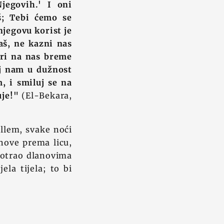
jegovih.' I oni
š; Tebi ćemo se
njegovu korist je
aš, ne kazni nas
ari na nas breme
aj nam u dužnost
, i smiluj se na
uje!"
(El-Bekara,
ellem, svake noći
anove prema licu,
 potrao dlanovima
ela tijela; to bi