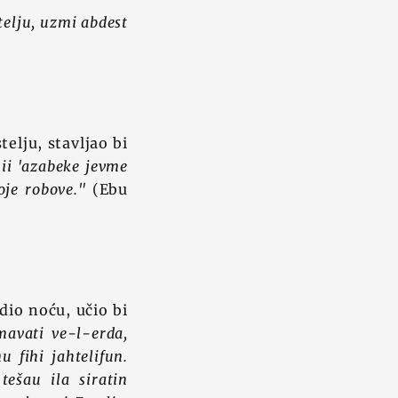
telju, uzmi abdest
telju, stavljao bi
ii 'azabeke jevme
oje robove."
(Ebu
dio noću, učio bi
mavati ve-l-erda,
 fihi jahtelifun.
tešau ila siratin