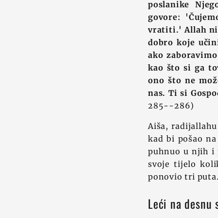
poslanike Njeg
govore: 'Čujem
vratiti.' Allah 
dobro koje učin
ako zaboravimo 
kao što si ga t
ono što ne može
nas. Ti si Gosp
285--286)
Aiša, radijallah
kad bi pošao na 
puhnuo u njih i 
svoje tijelo kol
ponovio tri puta
Leći na desnu 