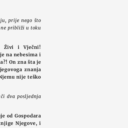
ju, prije nego što
 ne približi u toku
 Živi i Vječni!
 je na nebesima i
?! On zna šta je
 Njegovoga znanja
 Njemu nije teško
či dva posljednja
uje od Gospodara
knjige Njegove, i