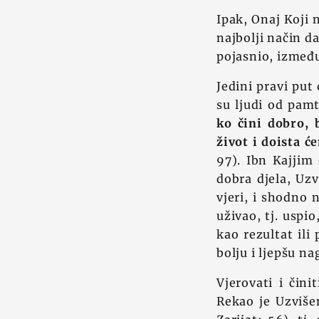
Ipak, Onaj Koji 
najbolji način d
pojasnio, između 
Jedini pravi put
su ljudi od pam
ko čini dobro, 
život i doista 
97). Ibn Kajjim
dobra djela, Uz
vjeri, i shodno 
uživao, tj. uspi
kao rezultat ili
bolju i ljepšu n
Vjerovati i čini
Rekao je Uzviše