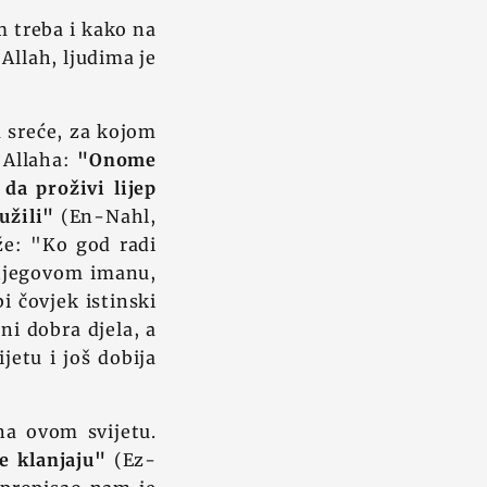
m treba i kako na
Allah, ljudima je
u sreće, za kojom
 Allaha:
"Onome
da proživi lijep
užili"
(En-Nahl,
že: "Ko god radi
 njegovom imanu,
bi čovjek istinski
ni dobra djela, a
jetu i još dobija
 na ovom svijetu.
e klanjaju"
(Ez-