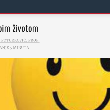
jepim životom
 POTURKOVIĆ, PROF.
ANJE 5 MINUTA