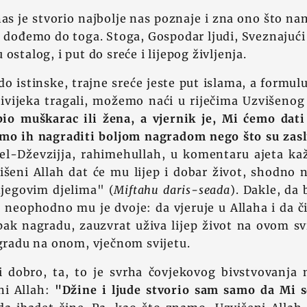
nas je stvorio najbolje nas poznaje i zna ono što na
a dođemo do toga. Stoga, Gospodar ljudi, Sveznajući 
ostalog, i put do sreće i lijepog življenja.
 do istinske, trajne sreće jeste put islama, a formul
tivijeka tragali, možemo naći u riječima Uzvišenog
bio muškarac ili žena, a vjernik je, Mi ćemo dati 
ćemo ih nagraditi boljom nagradom nego što su zasl
 el-Dževzijja, rahimehullah, u komentaru ajeta ka
višeni Allah dat će mu lijep i dobar život, shodno
njegovim djelima" (
Miftahu daris-seada
). Dakle, da 
o, neophodno mu je dvoje: da vjeruje u Allaha i da či
 pak nagradu, zauzvrat uživa lijep život na ovom svi
agradu na onom, vječnom svijetu.
ti dobro, ta, to je svrha čovjekovog bivstvovanja
ni Allah:
"Džine i ljude stvorio sam samo da Mi s