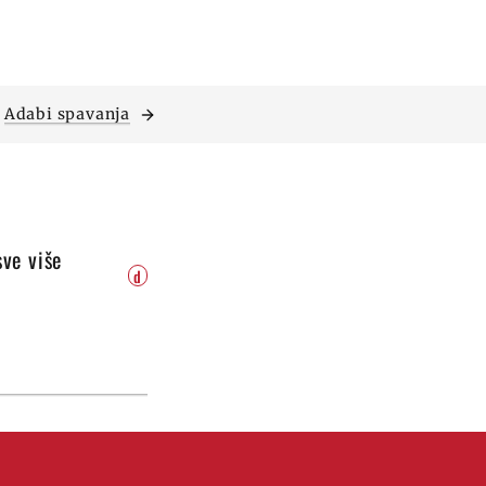
Adabi spavanja
sve više
d