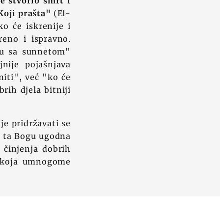
je stvorio smrt i
 Koji prašta"
(El-
ko će iskrenije i
reno i ispravno.
du sa sunnetom"
jnije pojašnjava
niti", već "ko će
rih djela bitniji
e pridržavati se
ti ta Bogu ugodna
 činjenja dobrih
 a koja umnogome