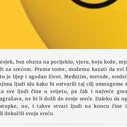
vjek, bez obzira na porijeklo, vjeru, boju kože, mj
žudi za srećom. Prema tome, možemo kazati da svi l
 a to je lijep i ugodan život. Međutim, metode, sreds
ojima ljudi idu kako bi ostvarili taj cilj umnogome 
šta sve ljudi čine u svijetu, pa čak i najveće gro
gražava, ne bi li došli do svoje sreće. Daleko da 
stupke, no, i takve stvari ljudi na koncu čine i
li dokučili svoju sreću.