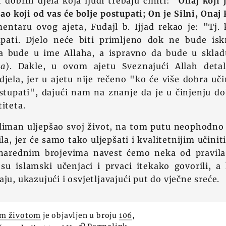
 dobrih djela koja ljudi trebaju činiti:
"Onaj koji 
šao koji od vas će bolje postupati; On je Silni, Onaj
ntaru ovog ajeta, Fudajl b. Ijjad rekao je: "Tj. 
upati. Djelo neće biti primljeno dok ne bude isk
da bude u ime Allaha, a ispravno da bude u skla
va
). Dakle, u ovom ajetu Sveznajući Allah detal
jela, jer u ajetu nije rečeno "ko će više dobra uči
ostupati", dajući nam na znanje da je u činjenju dob
iteta.
liman uljepšao svoj život, na tom putu neophodno j
ila, jer će samo tako uljepšati i kvalitetnijim učini
 narednim brojevima navest ćemo neka od pravila
 su islamski učenjaci i prvaci itekako govorili,
ju, ukazujući i osvjetljavajući put do vječne sreće.
pim životom
je objavljen u broju
106
,