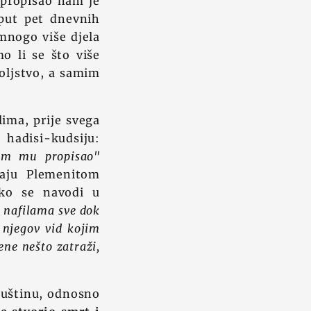
h propisao nam je
oput pet dnevnih
 mnogo više djela
o li se što više
voljstvo, a samim
lima, prije svega
hadisi-kudsiju:
sam mu propisao"
vaju Plemenitom
ako se navodi u
i nafilama sve dok
 njegov vid kojim
ne nešto zatraži,
suštinu, odnosno