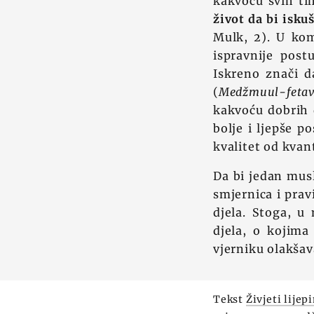
kakvoću svih tih
život da bi isku
Mulk, 2). U kome
ispravnije post
Iskreno znači 
(
Medžmuul-feta
kakvoću dobrih d
bolje i ljepše p
kvalitet od kvant
Da bi jedan mus
smjernica i prav
djela. Stoga, u
djela, o kojima
vjerniku olakšava
Tekst
Živjeti lije