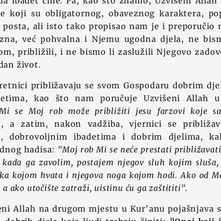
. da ibadet čine. Pa, kao što znamo, Uzvišeni Alla
e koji su obligatornog, obaveznog karaktera, p
posta, ali isto tako propisao nam je i preporučio
zna, već pohvalna i Njemu ugodna djela, ne bism
m, približili, i ne bismo li zaslužili Njegovo zado
dan život.
sretnici približavaju se svom Gospodaru dobrim dje
etima, kao što nam poručuje Uzvišeni Allah u 
Mi se Moj rob može približiti jesu farzovi koje 
), a zatim, nakon vadžiba, vjernici se približa
a, dobrovoljnim ibadetima i dobrim djelima, k
odnog hadisa:
"Moj rob Mi se neće prestati približavat
 kada ga zavolim, postajem njegov sluh kojim sluša,
uka kojom hvata i njegova noga kojom hodi. Ako od Me
, a ako utočište zatraži, uistinu ću ga zaštititi"
.
ni Allah na drugom mjestu u Kur'anu pojašnjava 