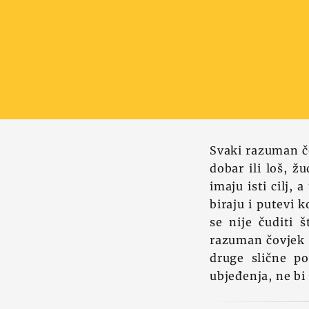
Svaki razuman čo
dobar ili loš, 
imaju isti cilj,
biraju i putevi k
se nije čuditi 
razuman čovjek z
druge slične po
ubjeđenja, ne bi 