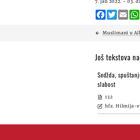
7. jan 2022. - 03.
Facebook
Twitter
Emai
Muslimani u Al
Još tekstova n
Sedžda, spuštanje
slabost
132
hfz. Hilmija-e