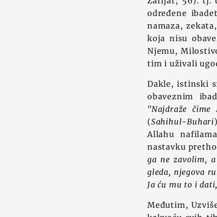
Zarijat; 56). tj
određene ibadet
namaza, zekata, 
koja nisu obave
Njemu, Milostivo
tim i uživali ugo
Dakle, istinski 
obaveznim ibad
"Najdraže čime 
(
Sahihul-Buhari
Allahu nafilam
nastavku preth
ga ne zavolim, a
gleda, njegova r
Ja ću mu to i dati
Međutim, Uzviše