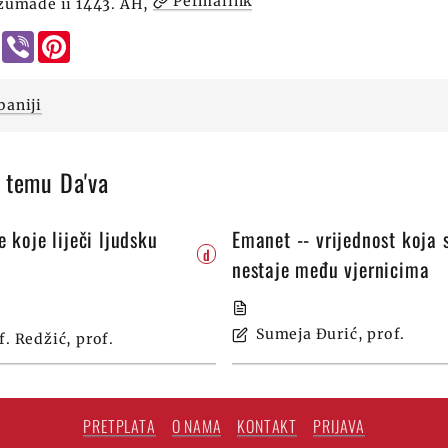
Permalink
 džumade ii 1443. AH,
l
WhatsApp
Viber
Pinterest
baniji
a temu Da'va
 koje liječi ljudsku
Emanet -- vrijednost koja 
d
nestaje među vjernicima
Sumeja Ðurić, prof.
f. Redžić, prof.
PRETPLATA
O NAMA
KONTAKT
PRIJAVA