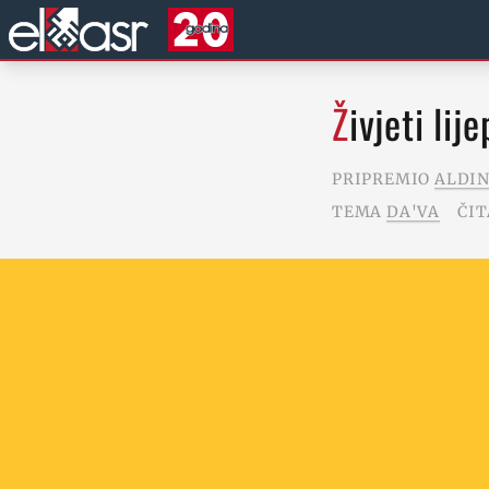
Živjeti li
PRIPREMIO
ALDIN
TEMA
DA'VA
ČIT