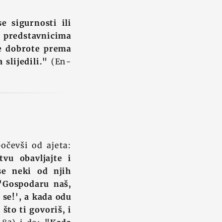
e sigurnosti ili
i predstavnicima
ve dobrote prema
 slijedili."
(En-
počevši od ajeta:
vu obavljajte i
se neki od njih
: 'Gospodaru naš,
 se!', a kada odu
što ti govoriš, i