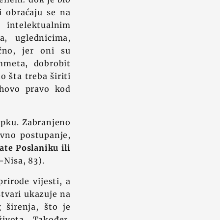
i obraćaju se na
 intelektualnim
a, uglednicima,
čno, jer oni su
mmeta, dobrobit
o šta treba širiti
ihovo pravo kod
upku. Zabranjeno
avno postupanje,
ate Poslaniku ili
Nisa, 83).
rirode vijesti, a
stvari ukazuje na
 širenja, što je
života. Također,