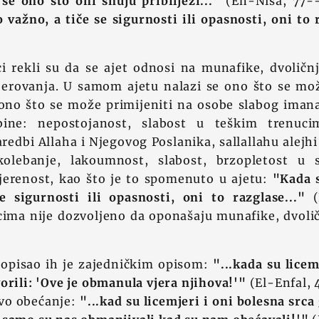
se ono što oni snuju pribilježi..."
(En-Nisa, 77-
 važno, a tiče se sigurnosti ili opasnosti, oni to 
i rekli su da se ajet odnosi na munafike, dvoličn
jerovanja. U samom ajetu nalazi se ono što se mož
 ono što se može primijeniti na osobe slabog iman
bine: nepostojanost, slabost u teškim trenucim
redbi Allaha i Njegovog Poslanika, sallallahu alejhi 
kolebanje, lakoumnost, slabost, brzopletost u s
jerenost, kao što je to spomenuto u ajetu:
"Kada 
e sigurnosti ili opasnosti, oni to razglase..."
(
cima nije dozvoljeno da oponašaju munafike, dvoli
h opisao ih je zajedničkim opisom:
"...kada su licem
orili: 'Ove je obmanula vjera njihova!'"
(El-Enfal, 
vo obećanje:
"...kad su licemjeri i oni bolesna srca 