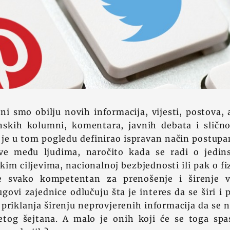
ni smo obilju novih informacija, vijesti, postova, a
nskih kolumni, komentara, javnih debata i sličn
 je u tom pogledu definirao ispravan način postupa
sve među ljudima, naročito kada se radi o jedi
kim ciljevima, nacionalnoj bezbjednosti ili pak o 
je svako kompetentan za prenošenje i širenje vi
govi zajednice odlučuju šta je interes da se širi i 
 priklanja širenju neprovjerenih informacija da se n
letog šejtana. A malo je onih koji će se toga spas