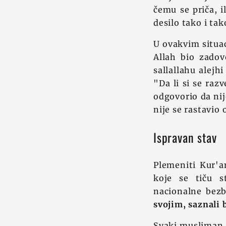
čemu se priča, il
desilo tako i tak
U ovakvim situac
Allah bio zadov
sallallahu alejh
"Da li si se raz
odgovorio da nij
nije se rastavio
Ispravan stav
Plemeniti Kur'a
koje se tiču s
nacionalne bez
svojim, saznali 
Svaki musliman d