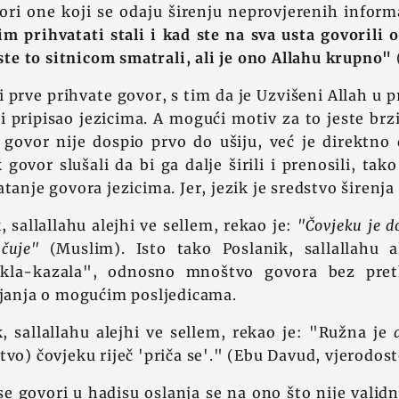
ori one koji se odaju širenju neprovjerenih inform
im prihvatati stali i kad ste na sva usta govorili
 ste to sitnicom smatrali, ali je ono Allahu krupno"
i prve prihvate govor, s tim da je Uzvišeni Allah u
či pripisao jezicima. A mogući motiv za to jeste br
 govor nije dospio prvo do ušiju, već je direktno 
k govor slušali da bi ga dalje širili i prenosili, tak
tanje govora jezicima. Jer, jezik je sredstvo širenja
, sallallahu alejhi ve sellem, rekao je:
"Čovjeku je do
čuje"
(Muslim). Isto tako Poslanik, sallallahu a
ekla-kazala", odnosno mnoštvo govora bez pret
ljanja o mogućim posljedicama.
, sallallahu alejhi ve sellem, rekao je: "Ružna je
tvo) čovjeku riječ 'priča se'." (Ebu Davud, vjerodos
e govori u hadisu oslanja se na ono što nije valid