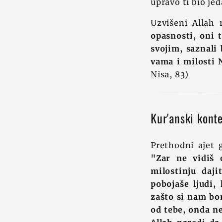
upravo ti bio je
Uzvišeni Allah 
opasnosti, oni 
svojim, saznali
vama i milosti N
Nisa, 83)
Kur'anski kont
Prethodni ajet g
"Zar ne vidiš 
milostinju daj
pobojaše ljudi, 
zašto si nam bor
od tebe, onda ne