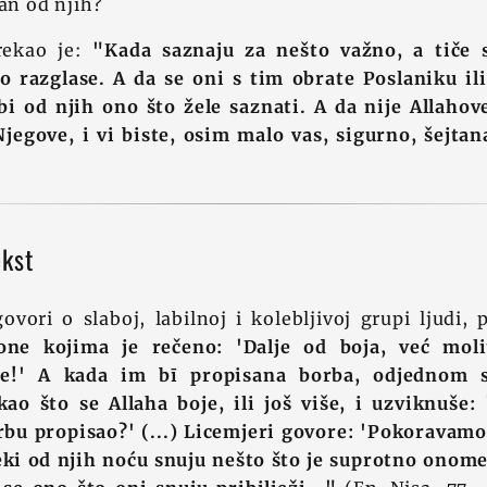
dan od njih?
rekao je:
"Kada saznaju za nešto važno, a tiče s
to razglase. A da se oni s tim obrate Poslaniku il
 bi od njih ono što žele saznati. A da nije Allaho
jegove, i vi biste, osim malo vas, sigurno, šejtana
ekst
ovori o slaboj, labilnoj i kolebljivoj grupi ljudi, 
one kojima je rečeno: 'Dalje od boja, već molit
ite!' A kada im bī propisana borba, odjednom 
kao što se Allaha boje, ili još više, i uzviknuše
bu propisao?' (...) Licemjeri govore: 'Pokoravamo
ki od njih noću snuju nešto što je suprotno onome 