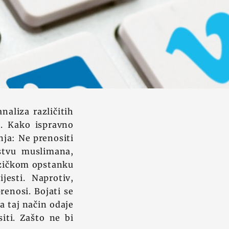
naliza različitih
o. Kako ispravno
nja: Ne prenositi
nstvu muslimana,
fizičkom opstanku
jesti. Naprotiv,
prenosi. Bojati se
a taj način odaje
iti. Zašto ne bi