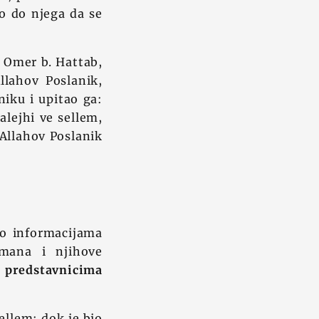
šlo do njega da se
o Omer b. Hattab,
llahov Poslanik,
niku i upitao ga:
alejhi ve sellem,
"Allahov Poslanik
 o informacijama
imana i njihove
i predstavnicima
ellem: dok je bio