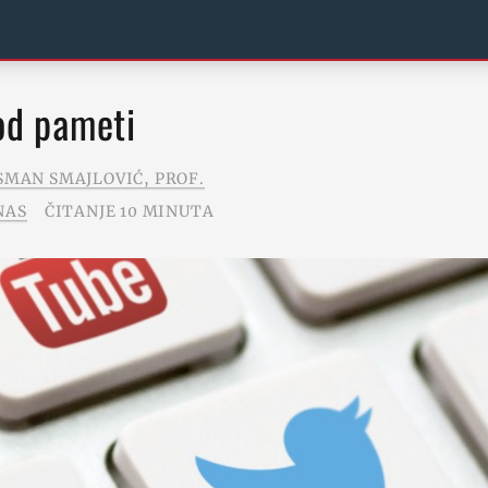
k od pameti
SMAN SMAJLOVIĆ, PROF.
NAS
ČITANJE 10 MINUTA