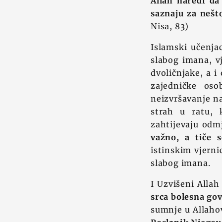
Allah naredi da 
saznaju za nešto
Nisa, 83)
Islamski učenjac
slabog imana, v
dvoličnjake, a i
zajedničke oso
neizvršavanje na
strah u ratu, 
zahtijevaju odm
važno, a tiče s
istinskim vjerni
slabog imana.
I Uzvišeni Alla
srca bolesna gov
sumnje u Allaho