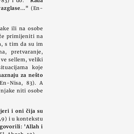
-83) i do:
"Kada
razglase..."
(En-
jake ili na osobe
e primijeniti na
a, s tim da su im
a, pretvaranje,
ve sellem, veliki
ituacijama koje
saznaju za nešto
En-Nisa, 83). A
čnjake niti osobe
jeri i oni čija su
49) i u kontekstu
govorili: 'Allah i