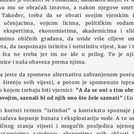
su mu se obraćali izravno, a nakon njegove smrt
 Također, treba da se obrati svojim vjerskim i
: učenjacima, vojnim licima, političkim vođam
a, ekspertima, ekonomistima, akademicima i sli
 mimo običnih građana, da uvide više ciljeve u
ta, da raspoznaju istinitu i neistinitu vijest, kao i t
 šta ne treba jer im ne ide u prilog. To je nj
nice i naša obaveza prema njima.
a jeste da spomene alternativu zabranjenom post
u širenju svih vijesti, a potom je spomenuto ispr
 kojem trebaju biti vjernici:
"A da se oni s tim obr
vojim, saznali bi od njih ono što žele saznati"
(En-
 koristi termin "istinbat" u kontekstu spoznaje p
načava kopanje bunara i eksploataciju vode. A to u
ičnog stanja vijesti i mogućih posljedica njenog
stavnicima zajednice, ekspertima svih oblasti 