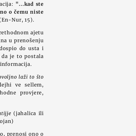
acija:
"...kad ste
 ono o čemu niste
(En-Nur, 15).
 prethodnom ajetu
zina u prenošenju
dospio do usta i
o da je to postala
 informacija.
voljno laži to što
lejhi ve sellem,
hodne provjere,
atijje
(jahalica ili
tojan)
no, prenosi ono o