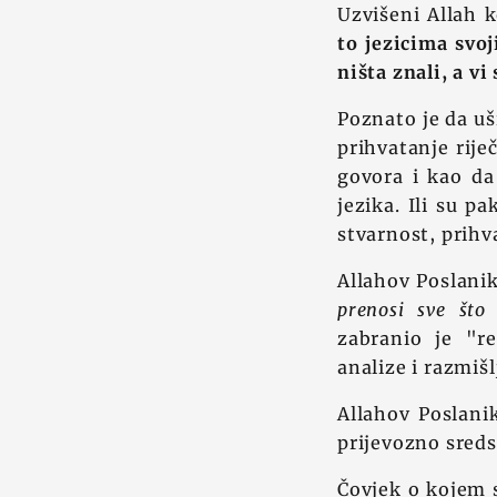
Uzvišeni Allah k
to jezicima svoj
ništa znali, a vi
Poznato je da uš
prihvatanje rije
govora i kao da
jezika. Ili su pa
stvarnost, prihva
Allahov Poslanik
prenosi sve što 
zabranio je "r
analize i razmiš
Allahov Poslanik
prijevozno sreds
Čovjek o kojem s