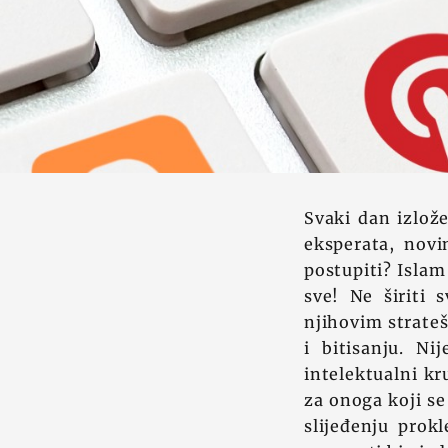
Svaki dan izlože
eksperata, novi
postupiti? Islam
sve! Ne širiti 
njihovim strateš
i bitisanju. Ni
intelektualni kru
za onoga koji se
slijeđenju prok