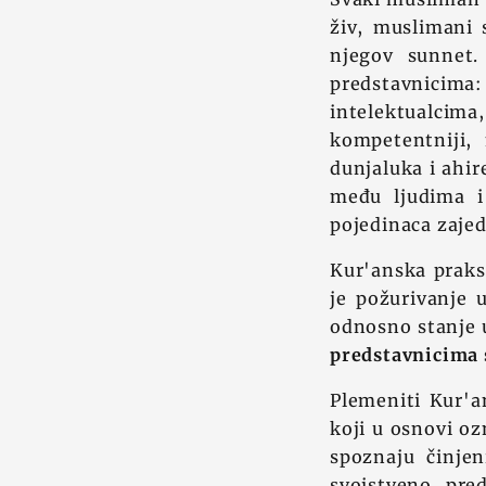
živ, muslimani 
njegov sunnet.
predstavnicima
intelektualcim
kompetentniji,
dunjaluka i ahire
među ljudima i
pojedinaca zajed
Kur'anska praks
je požurivanje 
odnosno stanje u
predstavnicima s
Plemeniti Kur'an
koji u osnovi oz
spoznaju činjen
svojstveno pred