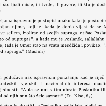
i što ljudi misle, ili tvrde, ili govore, ili što je do
o.
ijama ispravno je postupiti onako kako je postupi
oljan njime, koji je, kada je dobio vijest da se A
i ve sellem, izolirao od svojih supruga, otišao Posla
veo od supruga?", a kada mu je Poslanik, sallallahu 
e, tada je Omer stao na vrata mesdžida i povikao: 
 od supruga." (Muslim)
n podučava nas ispravnom ponašanju kad je riječ
trateških vjerskih i nacionalnih interesa musl
bjednosti:
"A da se oni s tim obrate Poslaniku il
bi od njih ono što žele saznati"
(En-Nisa, 83).
užan je obratiti se Poslaniku, sallallahu alejhi ve s