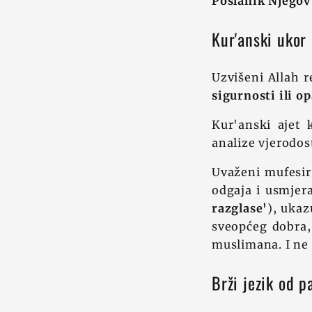
Poslanik Njegov
Kur'anski ukor
Uzvišeni Allah 
sigurnosti ili op
Kur'anski ajet k
analize vjerodos
Uvaženi mufesir 
odgaja i usmjer
razglase'
), ukaz
sveopćeg dobra, 
muslimana. I ne s
Brži jezik od p