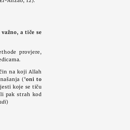
El-Ahzab, 12).
važno, a tiče se
rethode provjere,
edicama.
čin na koji Allah
našanja (
'oni to
jesti koje se tiču
ili pak strah kod
adi
)