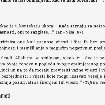
 samo su nas obmanjivali kad su nam obećavali!'"
(
rekao je u kontekstu ukora:
"Kada saznaju za nešto 
asnosti, oni to razglase..."
(En-Nisa, 83).
ritizira one koji prenose vijesti i šire ih bez p
tojnosti i razmišljanja o mogućim negativnim poslj
Seadi, Allah mu se smilovao, rekao je: "Ovo je na
ava Svoje robove u pogledu ovog neprimjerenog po
ujući im na to da moraju provjeriti važne vijesti i vi
bezbjednosti i vijesti koje mogu izazvati veselje 
miju požurivati sa širenjem tih vijesti." (
Tefsiru Se
ameti