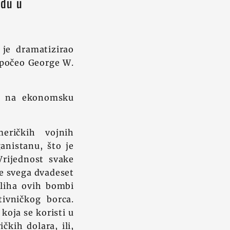
adu u
je dramatizirao
apočeo George W.
ju na ekonomsku
eričkih vojnih
anistanu, što je
Vrijednost svake
e svega dvadeset
aliha ovih bombi
tivničkog borca.
koja se koristi u
čkih dolara, ili,