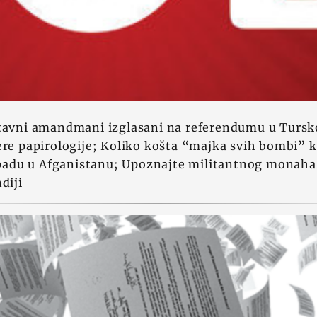
stavni amandmani izglasani na referendumu u Tursk
ere papirologije; Koliko košta “majka svih bombi” k
du u Afganistanu; Upoznajte militantnog monaha k
diji