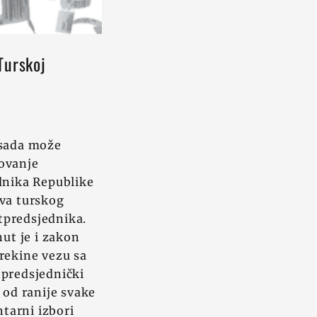
Turskoj
 sada može
novanje
ednika Republike
ova turskog
tpredsjednika.
ut je i zakon
rekine vezu sa
 predsjednički
 od ranije svake
tarni izbori