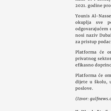
2021. godine pro
Younis Al-Nasse
okuplja sve p
odgovarajućem o
nosi naziv Duba
za pristup poda
Platforma će o
privatnog sektor
efikasno doprino
Platforma će om
dijete u školu,
poslove.
(Izvor: gulfnews