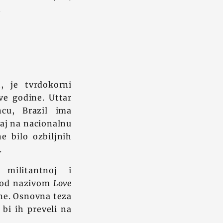
.
, je tvrdokorni
ve godine. Uttar
cu, Brazil ima
caj na nacionalnu
e bilo ozbiljnih
.
militantnoj i
 pod nazivom
Love
ane. Osnovna teza
bi ih preveli na