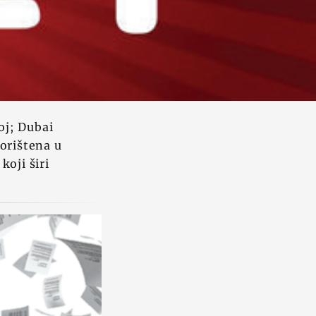
oj; Dubai
orištena u
oji širi