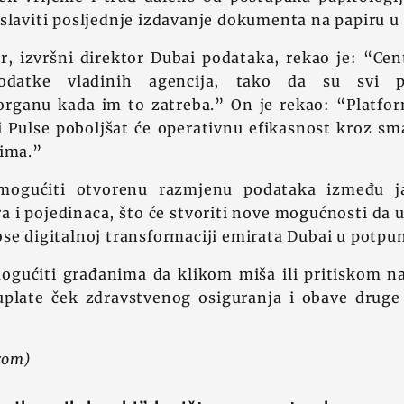
slaviti posljednje izdavanje dokumenta na papiru u
r, izvršni direktor Dubai podataka, rekao je: “Cen
odatke vladinih agencija, tako da su svi p
rganu kada im to zatreba.” On je rekao: “Platfo
i Pulse poboljšat će operativnu efikasnost kroz sm
cima.”
mogućiti otvorenu razmjenu podataka između j
a i pojedinaca, što će stvoriti nove mogućnosti da u
se digitalnoj transformaciji emirata Dubai u potpun
ogućiti građanima da klikom miša ili pritiskom n
 uplate ček zdravstvenog osiguranja i obave druge
.com)