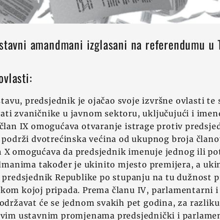
ustavni amandmani izglasani na referendumu u 
vlasti:
vu, predsjednik je ojačao svoje izvršne ovlasti te
ti zvaničnike u javnom sektoru, uključujući i ime
 član IX omogućava otvaranje istrage protiv predsj
i podrži dvotrećinska većina od ukupnog broja član
n X omogućava da predsjednik imenuje jednog ili po
anima također je ukinito mjesto premijera, a ukin
a predsjednik Republike po stupanju na tu dužnost p
kom kojoj pripada. Prema članu IV, parlamentarni i
 održavat će se jednom svakih pet godina, za razliku
Novim ustavnim promjenama predsjednički i parlamen