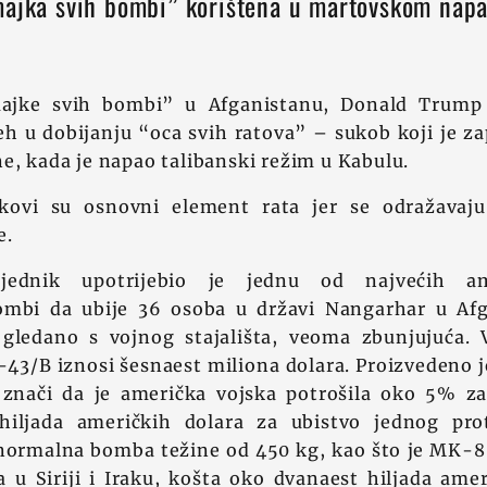
majka svih bombi” korištena u martovskom nap
ajke svih bombi” u Afganistanu, Donald Trump 
eh u dobijanju “oca svih ratova” – sukob koji je z
e, kada je napao talibanski režim u Kabulu.
oškovi su osnovni element rata jer se odražava
e.
sjednik upotrijebio je jednu od najvećih am
mbi da ubije 36 osoba u državi Nangarhar u Afg
 gledano s vojnog stajališta, veoma zbunjujuća. 
43/B iznosi šesnaest miliona dolara. Proizvedeno j
znači da je američka vojska potrošila oko 5% z
hiljada američkih dolara za ubistvo jednog pro
normalna bomba težine od 450 kg, kao što je MK-8 
u Siriji i Iraku, košta oko dvanaest hiljada ameri