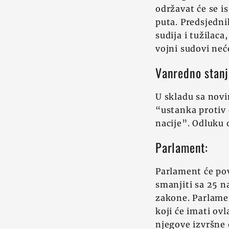
održavat će se i
puta. Predsjedni
sudija i tužilac
vojni sudovi neć
Vanredno stanj
U skladu sa novi
“ustanka protiv 
nacije”. Odluku 
Parlament:
Parlament će pov
smanjiti sa 25 n
zakone. Parlamen
koji će imati ov
njegove izvršne 