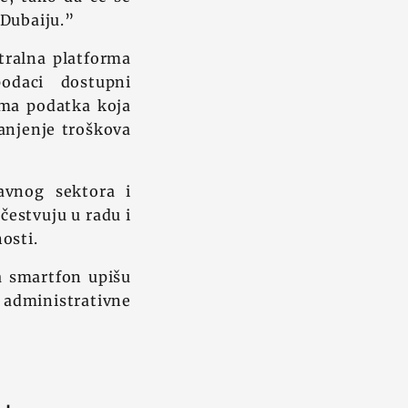
 Dubaiju.”
tralna platforma
odaci dostupni
rma podatka koja
anjenje troškova
avnog sektora i
čestvuju u radu i
osti.
a smartfon upišu
 administrativne