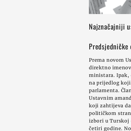
Najznačajniji 
Predsjedničke o
Prema novom Usta
direktno imenova
ministara. Ipak,
na prijedlog koj
parlamenta. Čla
Ustavnim amandm
koji zahtijeva d
političkom stran
izbori u Turskoj
četiri godine. 