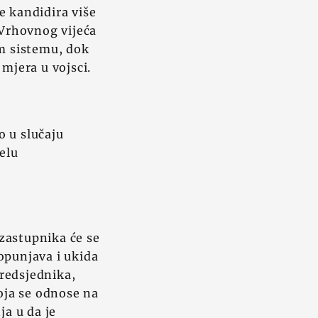
e kandidira više
 Vrhovnog vijeća
om sistemu, dok
 mjera u vojsci.
o u slučaju
elu
zastupnika će se
opunjava i ukida
redsjednika,
koja se odnose na
ja u da je