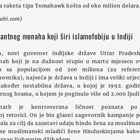
a raketa tipa Tomahawk košta od oko milion dolara
rabi.com)
antnog monaha koji širi islamofobiju u Indiji
h, novi guverner indijske države Uttar Pradesh
nah koji je na dužnost stupio u martu mjesecu o
va sa populacijom od 200 miliona (za referen
ovnika), najveća je država u Indiji i ima veliki utje
 također nestabilna država, u kojoj je 1992. godin
nog hrama, u kojem je poginulo više od 2.000 ljudi
nath je kontroverzna ličnost poznata po 
j retorici. On je bio glasni zagovornik kampanje
ala za cilj da zaustavi udaju hindu žena za muslim
se muslimanski mladići žene Hinduskinjama kako 
nazvao ljubavnim džihadom.