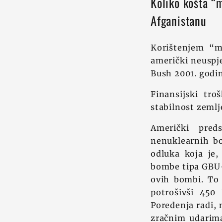
Koliko košta “
Afganistanu
Korištenjem “m
američki neuspj
Bush 2001. godin
Finansijski tr
stabilnost zemlj
Američki pred
nenuklearnih bo
odluka koja je,
bombe tipa GBU-
ovih bombi. To 
potrošivši 450 
Poređenja radi, 
zračnim udarima 