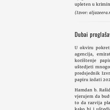
upleten u krimin
(Izvor: aljazeera.
Dubai proglašav
U okviru pokret
agencija, emir
korištenje pap
uštedjeti mnogo
predsjednik Izv
papiru izdati 202
Hamdan b. Rašid 
vjerujem da bud
to da razvija pl
kako bi i uštedj