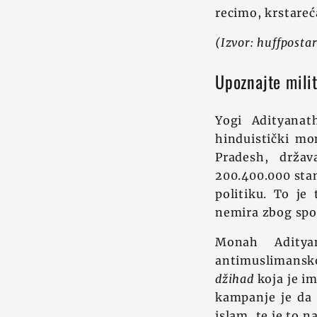
recimo, krstareć
(Izvor:
huffposta
Upoznajte milit
Yogi Adityanat
hinduistički mo
Pradesh, drža
200.400.000 stan
politiku. To je
nemira zbog spor
Monah Aditya
antimuslimansko
džihad
koja je im
kampanje je da 
islam, te je to 