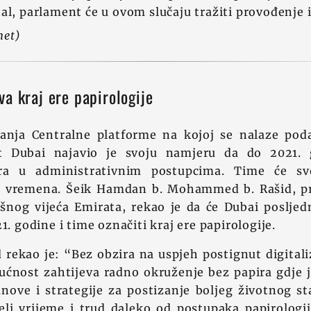
al, parlament će u ovom slučaju tražiti provođenje 
net)
a kraj ere papirologije
anja Centralne platforme na kojoj se nalaze poda
at Dubai najavio je svoju namjeru da do 2021. 
ira u administrativnim postupcima. Time će s
 vremena. Šeik Hamdan b. Mohammed b. Rašid, pr
ršnog vijeća Emirata, rekao je da će Dubai poslje
1. godine i time označiti kraj ere papirologije.
rekao je: “Bez obzira na uspjeh postignut digital
ućnost zahtijeva radno okruženje bez papira gdje j
anove i strategije za postizanje boljeg životnog s
eli vrijeme i trud daleko od postupaka papirologi