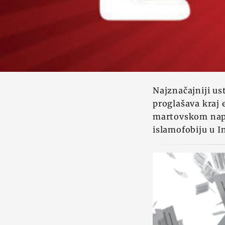
Najznačajniji u
proglašava kraj 
martovskom napa
islamofobiju u In