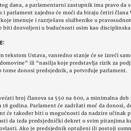
stog dana, a parlamentarni zastupnik ima pravo da s
k i parlament zajedno će moći da biraju četiri člana
a, koje imenuje i razrješava službenike u pravosudn
e biti dozvoljeni u budućnosti osim kao disciplinska
e:
m tekstom Ustava, vanredno stanje će se izreći sam
domovine” ili “nasilja koje predstavlja rizik za podj
o tome donosi predsjednik, a potvrđuje parlament.
ećati broj članova sa 550 na 600, a minimalna dob 
a 18 godina. Parlament će zadržati moć da donosi, d
t će također biti u mogućnosti da nadzire učinak p
lasti da izda predsjednički dekret o svim pitanjima 
ovlasti. Ako je predsjednik optuženi ili postoji sumn