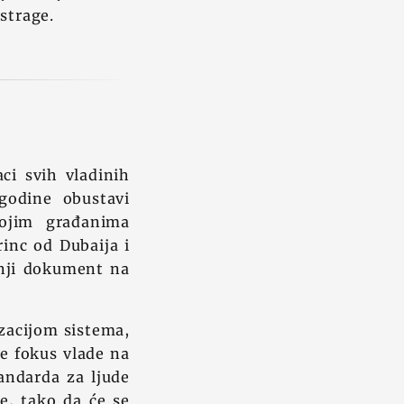
istrage.
ci svih vladinih
godine obustavi
vojim građanima
inc od Dubaija i
dnji dokument na
izacijom sistema,
e fokus vlade na
tandarda za ljude
je, tako da će se