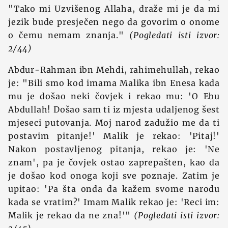
"Tako mi Uzvišenog Allaha, draže mi je da mi
jezik bude presječen nego da govorim o onome
o čemu nemam znanja."
(Pogledati isti izvor:
2/44)
Abdur-Rahman ibn Mehdi, rahimehullah, rekao
je: "Bili smo kod imama Malika ibn Enesa kada
mu je došao neki čovjek i rekao mu: 'O Ebu
Abdullah! Došao sam ti iz mjesta udaljenog šest
mjeseci putovanja. Moj narod zadužio me da ti
postavim pitanje!' Malik je rekao: 'Pitaj!'
Nakon postavljenog pitanja, rekao je: 'Ne
znam', pa je čovjek ostao zaprepašten, kao da
je došao kod onoga koji sve poznaje. Zatim je
upitao: 'Pa šta onda da kažem svome narodu
kada se vratim?' Imam Malik rekao je: 'Reci im:
Malik je rekao da ne zna!'"
(Pogledati isti izvor: