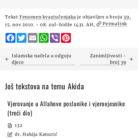
Tekst
Fenomen kvaziučenjaka
je objavljen u broju
39
,
Permalink
15. nov 2010. - 08. zul-hidže 1431. AH,
Facebook
Twitter
Email
WhatsApp
Viber
Pinterest
Islamska načela u odgoju
Zanimljivosti -
djece
broj 39
Još tekstova na temu Akida
Vjerovanje u Allahove poslanike i vjerovjesnike
(treći dio)
132
dr. Hakija Kanurić