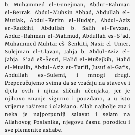
b. Muhammed el-Gunejman, Abdur-Rahman
el-Berrak, Abdul-Muhsin Abbad, Abdullah el-
Mutlak, Abdul-Kerim el-Hudajr, Abdul-Aziz
er-Radžihi, Abdullah b. Salih el-Fevzan,
Abdur-Rahman el-Mahmud, Abdullah es-S'ad,
Muhammed Muhtar eš-Šenkiti, Nasir el-Umer,
Sulejman el-Ulavan, Jahja b. Abdul-Aziz el-
Jahja, S'ad eš-Šesri, Halid el-Mušejkih, Halid
el-Muslih, Abdul-Aziz et-Tarifi, Jusuf el-Gafis,
Abdullah es-Sulemi, i mnogi drugi.
Preporučujemo svima da se vraćaju na stavove i
djela ovih i njima sličnih učenjaka, jer je
njihovo znanje sigurno i pouzdano, a u isto
vrijeme rašireno i olakšano. Allah najbolje zna i
neka je najpotpuniji salavat i selam na
Allahovog Poslanika, njegovu časnu porodicu i
sve plemenite ashabe.