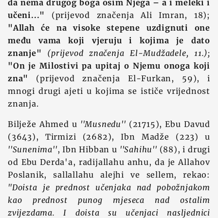
da nema drugog boga osim Njega – a i meleki i
učeni..."
(prijevod značenja Ali Imran, 18);
"Allah će na visoke stepene uzdignuti one
među vama koji vjeruju i kojima je dato
znanje"
(prijevod značenja El-Mudžadele, 11.);
"On je Milostivi pa upitaj o Njemu onoga koji
zna"
(prijevod značenja El-Furkan, 59), i
mnogi drugi ajeti u kojima se ističe vrijednost
znanja.
Bilježe Ahmed u
''Musnedu''
(21715), Ebu Davud
(3643), Tirmizi (2682), Ibn Madže (223) u
''Sunenima''
, Ibn Hibban u
''Sahihu''
(88), i drugi
od Ebu Derda'a, radijallahu anhu, da je Allahov
Poslanik, sallallahu alejhi ve sellem, rekao:
"Doista je prednost učenjaka nad pobožnjakom
kao prednost punog mjeseca nad ostalim
zvijezdama. I doista su učenjaci nasljednici