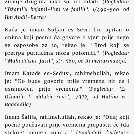
znanje drugima iako su bili mladi.
(Pogledati:
''Džami'u bejanil-ilmi ve fadlih'', 1/499-500, od
Ibn Abdil-Berra)
Kada je imam Sufjan es-Sevri bio upitan o
onima koji počnu da govore o vjeri prije nego
se osposobe za to, rekao je: "Brod koji se
pretrpa putnicima mora potonuti."
(Pogledati:
''Muhaddisul-fasil'', str. 560, od Ramehurmuzija)
Imam Katade es-Sedusi, rahimehullah, rekao
je: "Ko bude govorio prije vremena bit će i
osramoćen prije vremena."
(Pogledaj: ''El-
Džami'u li ahlakir-ravi'', 1/322, od Hatiba el-
Bagdadija)
Imam Šafija, rahimehullah, rekao je: "Onaj koji
počne poučavati prije vremena propustit će (da
stekne) mnogo znanja."
(Pogledati: ''Sifetus-