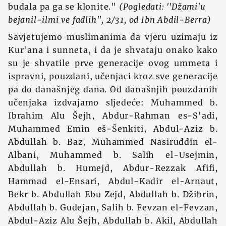
budala pa ga se klonite."
(Pogledati: ''Džami'u
bejanil-ilmi ve fadlih'', 2/31, od Ibn Abdil-Berra)
Savjetujemo muslimanima da vjeru uzimaju iz
Kur'ana i sunneta, i da je shvataju onako kako
su je shvatile prve generacije ovog ummeta i
ispravni, pouzdani, učenjaci kroz sve generacije
pa do današnjeg dana. Od današnjih pouzdanih
učenjaka izdvajamo sljedeće: Muhammed b.
Ibrahim Alu Šejh, Abdur-Rahman es-S'adi,
Muhammed Emin eš-Šenkiti, Abdul-Aziz b.
Abdullah b. Baz, Muhammed Nasiruddin el-
Albani, Muhammed b. Salih el-Usejmin,
Abdullah b. Humejd, Abdur-Rezzak Afifi,
Hammad el-Ensari, Abdul-Kadir el-Arnaut,
Bekr b. Abdullah Ebu Zejd, Abdullah b. Džibrin,
Abdullah b. Gudejan, Salih b. Fevzan el-Fevzan,
Abdul-Aziz Alu Šejh, Abdullah b. Akil, Abdullah