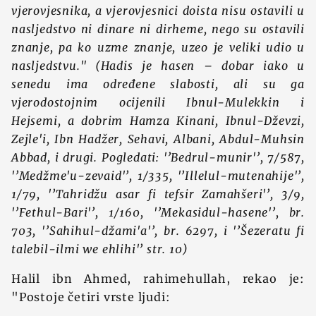
vjerovjesnika, a vjerovjesnici doista nisu ostavili u
nasljedstvo ni dinare ni dirheme, nego su ostavili
znanje, pa ko uzme znanje, uzeo je veliki udio u
nasljedstvu."
(Hadis je hasen – dobar iako u
senedu ima određene slabosti, ali su ga
vjerodostojnim ocijenili Ibnul-Mulekkin i
Hejsemi, a dobrim Hamza Kinani, Ibnul-Dževzi,
Zejle'i, Ibn Hadžer, Sehavi, Albani, Abdul-Muhsin
Abbad, i drugi. Pogledati: '’Bedrul-munir'’, 7/587,
'’Medžme'u-zevaid'’, 1/335, '’Illelul-mutenahije'’,
1/79, '’Tahridžu asar fi tefsir Zamahšeri'’, 3/9,
'’Fethul-Bari'’, 1/160, '’Mekasidul-hasene'’, br.
703, '’Sahihul-džami'a'’, br. 6297, i '’Šezeratu fi
talebil-ilmi we ehlihi'’ str. 10)
Halil ibn Ahmed, rahimehullah, rekao je:
"Postoje četiri vrste ljudi: