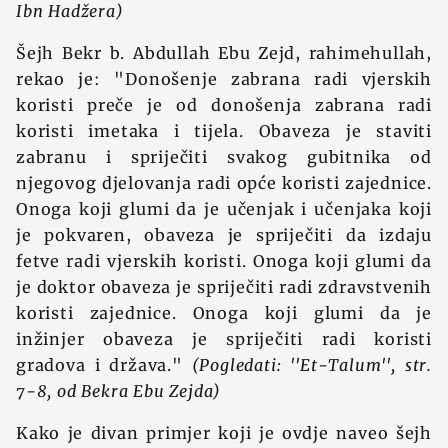
Ibn Hadžera)
Šejh Bekr b. Abdullah Ebu Zejd, rahimehullah,
rekao je: "Donošenje zabrana radi vjerskih
koristi preče je od donošenja zabrana radi
koristi imetaka i tijela. Obaveza je staviti
zabranu i spriječiti svakog gubitnika od
njegovog djelovanja radi opće koristi zajednice.
Onoga koji glumi da je učenjak i učenjaka koji
je pokvaren, obaveza je spriječiti da izdaju
fetve radi vjerskih koristi. Onoga koji glumi da
je doktor obaveza je spriječiti radi zdravstvenih
koristi zajednice. Onoga koji glumi da je
inžinjer obaveza je spriječiti radi koristi
gradova i država."
(Pogledati: ''Et-Talum'', str.
7-8, od Bekra Ebu Zejda)
Kako je divan primjer koji je ovdje naveo šejh