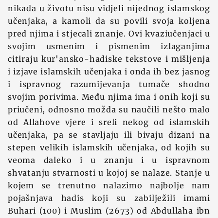
nikada u životu nisu vidjeli nijednog islamskog
učenjaka, a kamoli da su povili svoja koljena
pred njima i stjecali znanje. Ovi kvaziučenjaci u
svojim usmenim i pismenim izlaganjima
citiraju kur'ansko-hadiske tekstove i mišljenja
i izjave islamskih učenjaka i onda ih bez jasnog
i ispravnog razumijevanja tumače shodno
svojim porivima. Među njima ima i onih koji su
priučeni, odnosno možda su naučili nešto malo
od Allahove vjere i sreli nekog od islamskih
učenjaka, pa se stavljaju ili bivaju dizani na
stepen velikih islamskih učenjaka, od kojih su
veoma daleko i u znanju i u ispravnom
shvatanju stvarnosti u kojoj se nalaze. Stanje u
kojem se trenutno nalazimo najbolje nam
pojašnjava hadis koji su zabilježili imami
Buhari (100) i Muslim (2673) od Abdullaha ibn