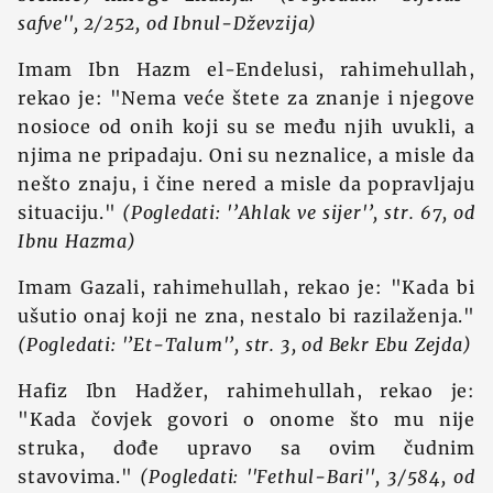
safve'', 2/252, od Ibnul-Dževzija)
Imam Ibn Hazm el-Endelusi, rahimehullah,
rekao je: "Nema veće štete za znanje i njegove
nosioce od onih koji su se među njih uvukli, a
njima ne pripadaju. Oni su neznalice, a misle da
nešto znaju, i čine nered a misle da popravljaju
situaciju."
(Pogledati: '’Ahlak ve sijer'’, str. 67, od
Ibnu Hazma)
Imam Gazali, rahimehullah, rekao je: "Kada bi
ušutio onaj koji ne zna, nestalo bi razilaženja."
(Pogledati: '’Et-Talum'’, str. 3, od Bekr Ebu Zejda)
Hafiz Ibn Hadžer, rahimehullah, rekao je:
"Kada čovjek govori o onome što mu nije
struka, dođe upravo sa ovim čudnim
stavovima."
(Pogledati: ''Fethul-Bari'', 3/584, od