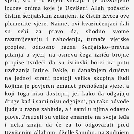
vjeru, što ni u kojem slučaju nije dozvoljeno
izuzev onima koje je Uzvišeni Allah počastio
čistim šerijatskim znanjem, iz čistih izvora ove
plemenite vjere. Naime, ovi kvaziučenjaci dali
su sebi za pravo da, shodno svome
razumijevanju i nahođenju, tumače vjerske
propise, odnosno razna šerijatsko-pravna
pitanja u vjeri, na osnovu čega izriču brojne
propise tvrdeći da su istinski borci na putu
uzdizanja Istine. Dakle, u današnjem društvu
na jednoj strani postoji velika skupina ljudi
kojima je povjeren emanet prenošenja vjere, a
koji toga nisu dostojni, jer kako da odgajaju
druge kad i sami nisu odgojeni, pa tako odvode
ljude u razne zablude, a i sami u njima odavno
plove. Preuzeli su velike emanete na svoja leđa
i neka znaju da će za to odgovarati pred
Uzvišenim Allahom, dželle šanuhu, na Sudnjem