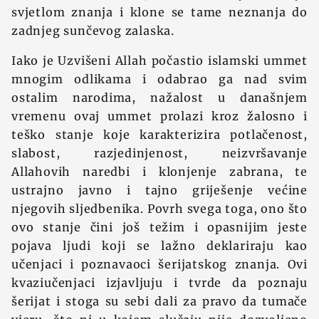
svjetlom znanja i klone se tame neznanja do
zadnjeg sunčevog zalaska.
Iako je Uzvišeni Allah počastio islamski ummet
mnogim odlikama i odabrao ga nad svim
ostalim narodima, nažalost u današnjem
vremenu ovaj ummet prolazi kroz žalosno i
teško stanje koje karakterizira potlačenost,
slabost, razjedinjenost, neizvršavanje
Allahovih naredbi i klonjenje zabrana, te
ustrajno javno i tajno griješenje većine
njegovih sljedbenika. Povrh svega toga, ono što
ovo stanje čini još težim i opasnijim jeste
pojava ljudi koji se lažno deklariraju kao
učenjaci i poznavaoci šerijatskog znanja. Ovi
kvaziučenjaci izjavljuju i tvrde da poznaju
šerijat i stoga su sebi dali za pravo da tumače