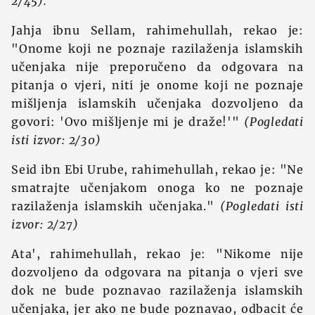
2/45).
Jahja ibnu Sellam, rahimehullah, rekao je:
"Onome koji ne poznaje razilaženja islamskih
učenjaka nije preporučeno da odgovara na
pitanja o vjeri, niti je onome koji ne poznaje
mišljenja islamskih učenjaka dozvoljeno da
govori: 'Ovo mišljenje mi je draže!'"
(Pogledati
isti izvor: 2/30)
Seid ibn Ebi Urube, rahimehullah, rekao je: "Ne
smatrajte učenjakom onoga ko ne poznaje
razilaženja islamskih učenjaka."
(Pogledati isti
izvor: 2/27)
Ata', rahimehullah, rekao je: "Nikome nije
dozvoljeno da odgovara na pitanja o vjeri sve
dok ne bude poznavao razilaženja islamskih
učenjaka, jer ako ne bude poznavao, odbacit će