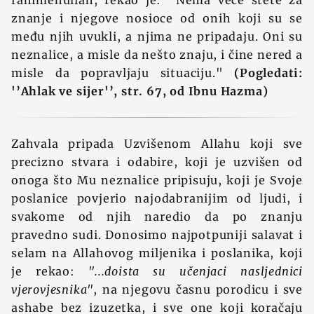
rahimehullah, rekao je: "Nema veće štete za
znanje i njegove nosioce od onih koji su se
među njih uvukli, a njima ne pripadaju. Oni su
neznalice, a misle da nešto znaju, i čine nered a
misle da popravljaju situaciju."
(Pogledati:
'’Ahlak ve sijer'’, str. 67, od Ibnu Hazma)
Zahvala pripada Uzvišenom Allahu koji sve
precizno stvara i odabire, koji je uzvišen od
onoga što Mu neznalice pripisuju, koji je Svoje
poslanice povjerio najodabranijim od ljudi, i
svakome od njih naredio da po znanju
pravedno sudi. Donosimo najpotpuniji salavat i
selam na Allahovog miljenika i poslanika, koji
je rekao:
"...doista su učenjaci nasljednici
vjerovjesnika"
, na njegovu časnu porodicu i sve
ashabe bez izuzetka, i sve one koji koračaju