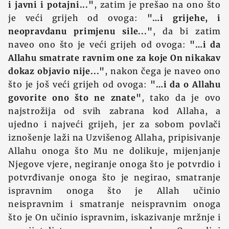
i javni i potajni..."
, zatim je prešao na ono što
je veći grijeh od ovoga:
"…i grijehe, i
neopravdanu primjenu sile..."
, da bi zatim
naveo ono što je veći grijeh od ovoga:
"…i da
Allahu smatrate ravnim one za koje On nikakav
dokaz objavio nije..."
, nakon čega je naveo ono
što je još veći grijeh od ovoga:
"…i da o Allahu
govorite ono što ne znate"
, tako da je ovo
najstrožija od svih zabrana kod Allaha, a
ujedno i najveći grijeh, jer za sobom povlači
iznošenje laži na Uzvišenog Allaha, pripisivanje
Allahu onoga što Mu ne dolikuje, mijenjanje
Njegove vjere, negiranje onoga što je potvrdio i
potvrđivanje onoga što je negirao, smatranje
ispravnim onoga što je Allah učinio
neispravnim i smatranje neispravnim onoga
što je On učinio ispravnim, iskazivanje mržnje i