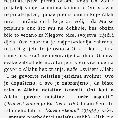
neprijateljstva prema onome koga On voli i
prijateljevanje sa onima kojima je On iskazao
neprijateljstvo, ljubav prema onima koje Allah
mrzi i mržnja onih koje On voli, i da Mu se
pripisuje ono što Mu ne dolikuje, bez obzira
bilo to vezano za Njegovo biće, svojstva, riječi i
djela. Ova zabrana je najpotvrđenija zabrana,
najveći grijeh, to je osnova širka i kufra, i na
tome su sagrađene novotarije i zablude. Osnova
svake zabludjele novotarije u vjeri vraća se na
govor o Allahu bez znanja. Kaže Uzvišeni Allah:
"I ne govorite neistine jezicima svojim: 'Ovo
je dopušteno, a ovo je zabranjeno', da biste
tako o Allahu neistine iznosili. Oni koji o
Allahu govore neistine – neće uspjeti."
(Prijevod značenja En-Nehl, 116.)
Imam Šenkiti,
rahimehullah, u
'’Edvaul-bejan'’
(3/455) kaže:
"Ispravni prethodnici (selefus-salih), Allah bio