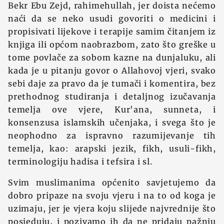
Bekr Ebu Zejd, rahimehullah, jer doista nećemo
naći da se neko usudi govoriti o medicini i
propisivati lijekove i terapije samim čitanjem iz
knjiga ili općom naobrazbom, zato što greške u
tome povlače za sobom kazne na dunjaluku, ali
kada je u pitanju govor o Allahovoj vjeri, svako
sebi daje za pravo da je tumači i komentira, bez
prethodnog studiranja i detaljnog izučavanja
temelja ove vjere, Kur'ana, sunneta, i
konsenzusa islamskih učenjaka, i svega što je
neophodno za ispravno razumijevanje tih
temelja, kao: arapski jezik, fikh, usuli-fikh,
terminologiju hadisa i tefsira i sl.
Svim muslimanima općenito savjetujemo da
dobro pripaze na svoju vjeru i na to od koga je
uzimaju, jer je vjera koju slijede najvrednije što
posjeduju, i pozivamo ih da ne pridaju pažnju