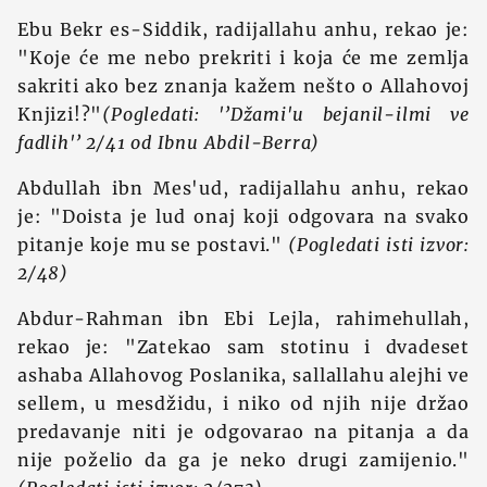
Ebu Bekr es-Siddik, radijallahu anhu, rekao je:
"Koje će me nebo prekriti i koja će me zemlja
sakriti ako bez znanja kažem nešto o Allahovoj
Knjizi!?"
(Pogledati: '’Džami'u bejanil-ilmi ve
fadlih'’ 2/41 od Ibnu Abdil-Berra)
Abdullah ibn Mes'ud, radijallahu anhu, rekao
je: "Doista je lud onaj koji odgovara na svako
pitanje koje mu se postavi."
(Pogledati isti izvor:
2/48)
Abdur-Rahman ibn Ebi Lejla, rahimehullah,
rekao je: "Zatekao sam stotinu i dvadeset
ashaba Allahovog Poslanika, sallallahu alejhi ve
sellem, u mesdžidu, i niko od njih nije držao
predavanje niti je odgovarao na pitanja a da
nije poželio da ga je neko drugi zamijenio."