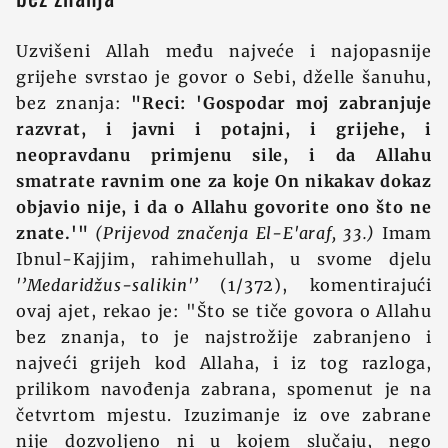
Uzvišeni Allah među najveće i najopasnije
grijehe svrstao je govor o Sebi, dželle šanuhu,
bez znanja:
"Reci: 'Gospodar moj zabranjuje
razvrat, i javni i potajni, i grijehe, i
neopravdanu primjenu sile, i da Allahu
smatrate ravnim one za koje On nikakav dokaz
objavio nije, i da o Allahu govorite ono što ne
znate.'"
(Prijevod značenja El-E'araf, 33.)
Imam
Ibnul-Kajjim, rahimehullah, u svome djelu
'’Medaridžus-salikin'’
(1/372), komentirajući
ovaj ajet, rekao je: "Što se tiče govora o Allahu
bez znanja, to je najstrožije zabranjeno i
najveći grijeh kod Allaha, i iz tog razloga,
prilikom navođenja zabrana, spomenut je na
četvrtom mjestu. Izuzimanje iz ove zabrane
nije dozvoljeno ni u kojem slučaju, nego