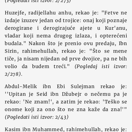
(Pogledati isti izvor: 2/273)
Huzejfe, radijellahu anhu, rekao je: "Fetve ne
izdaje izuzev jedan od trojice: onaj koji poznaje
derogirane i derogirajuće ajete u Kur'anu,
vladar koji nema drugog izlaza, i opterećeni
budala." Nakon što je prenio ovu predaju, Ibn
Sirin, rahimehullah, rekao je: "Što se mene
tiče, ja nisam nijedan od prve dvojice, pa ne bih
volio da budem treći."
(Pogledaj isti izvor:
2/278).
Abdul-Melik ibn Ebi Sulejman rekao je:
''Upitan je Seid ibn Džubejr o nečemu pa je
rekao: 'Ne znam!', a zatim je rekao: 'Teško se
onome koji za ono što ne zna kaže da zna!'"
(Pogledati isti izvor: 2/43)
Kasim ibn Muhammed, rahimehullah, rekao je: