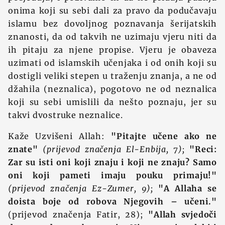
onima koji su sebi dali za pravo da podučavaju
islamu bez dovoljnog poznavanja šerijatskih
znanosti, da od takvih ne uzimaju vjeru niti da
ih pitaju za njene propise. Vjeru je obaveza
uzimati od islamskih učenjaka i od onih koji su
dostigli veliki stepen u traženju znanja, a ne od
džahila (neznalica), pogotovo ne od neznalica
koji su sebi umislili da nešto poznaju, jer su
takvi dvostruke neznalice.
Kaže Uzvišeni Allah:
"Pitajte učene ako ne
znate"
(prijevod značenja El-Enbija, 7);
"Reci:
Zar su isti oni koji znaju i koji ne znaju? Samo
oni koji pameti imaju pouku primaju!"
(prijevod značenja Ez-Zumer, 9);
"A Allaha se
doista boje od robova Njegovih – učeni."
(prijevod značenja Fatir, 28);
"Allah svjedoči