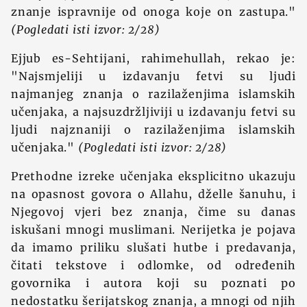
znanje ispravnije od onoga koje on zastupa."
(Pogledati isti izvor: 2/28)
Ejjub es-Sehtijani, rahimehullah, rekao je:
"Najsmjeliji u izdavanju fetvi su ljudi
najmanjeg znanja o razilaženjima islamskih
učenjaka, a najsuzdržljiviji u izdavanju fetvi su
ljudi najznaniji o razilaženjima islamskih
učenjaka."
(Pogledati isti izvor: 2/28)
Prethodne izreke učenjaka eksplicitno ukazuju
na opasnost govora o Allahu, dželle šanuhu, i
Njegovoj vjeri bez znanja, čime su danas
iskušani mnogi muslimani. Nerijetka je pojava
da imamo priliku slušati hutbe i predavanja,
čitati tekstove i odlomke, od određenih
govornika i autora koji su poznati po
nedostatku šerijatskog znanja, a mnogi od njih