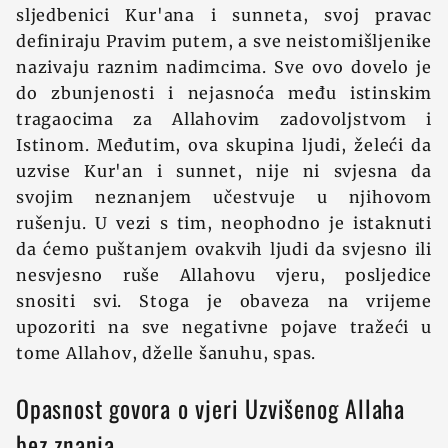
sljedbenici Kur'ana i sunneta, svoj pravac
definiraju Pravim putem, a sve neistomišljenike
nazivaju raznim nadimcima. Sve ovo dovelo je
do zbunjenosti i nejasnoća među istinskim
tragaocima za Allahovim zadovoljstvom i
Istinom. Međutim, ova skupina ljudi, želeći da
uzvise Kur'an i sunnet, nije ni svjesna da
svojim neznanjem učestvuje u njihovom
rušenju. U vezi s tim, neophodno je istaknuti
da ćemo puštanjem ovakvih ljudi da svjesno ili
nesvjesno ruše Allahovu vjeru, posljedice
snositi svi. Stoga je obaveza na vrijeme
upozoriti na sve negativne pojave tražeći u
tome Allahov, dželle šanuhu, spas.
Opasnost govora o vjeri Uzvišenog Allaha
bez znanja