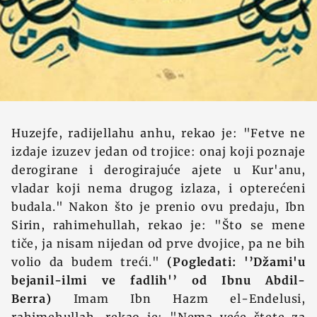
Huzejfe, radijellahu anhu, rekao je: "Fetve ne
izdaje izuzev jedan od trojice: onaj koji poznaje
derogirane i derogirajuće ajete u Kur'anu,
vladar koji nema drugog izlaza, i opterećeni
budala." Nakon što je prenio ovu predaju, Ibn
Sirin, rahimehullah, rekao je: "Što se mene
tiče, ja nisam nijedan od prve dvojice, pa ne bih
volio da budem treći."
(Pogledati: '’Džami'u
bejanil-ilmi ve fadlih'’ od Ibnu Abdil-
Berra)
Imam Ibn Hazm el-Endelusi,