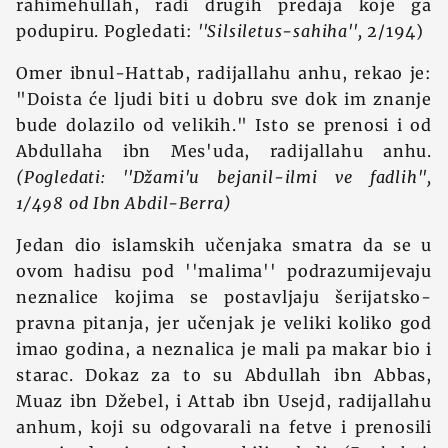
rahimehullah, radi drugih predaja koje ga
podupiru. Pogledati:
''Silsiletus-sahiha'',
2/194)
Omer ibnul-Hattab, radijallahu anhu, rekao je:
"Doista će ljudi biti u dobru sve dok im znanje
bude dolazilo od velikih." Isto se prenosi i od
Abdullaha ibn Mes'uda, radijallahu anhu.
(Pogledati: ''Džami'u bejanil-ilmi ve fadlih'',
1/498 od Ibn Abdil-Berra)
Jedan dio islamskih učenjaka smatra da se u
ovom hadisu pod ''malima'' podrazumijevaju
neznalice kojima se postavljaju šerijatsko-
pravna pitanja, jer učenjak je veliki koliko god
imao godina, a neznalica je mali pa makar bio i
starac. Dokaz za to su Abdullah ibn Abbas,
Muaz ibn Džebel, i Attab ibn Usejd, radijallahu
anhum, koji su odgovarali na fetve i prenosili