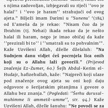
s njima zadovoljan, izbjegavali su riječi '’ovo je
halal'’ i ‘'ovo je haram’' strahujući od ovog
ajeta." Bilježi imam Darimi u
'’Sunenu'
‘(184)
od E'ameša da je rekao: "Nisam čuo da je
Ibrahim (tj. Nehai) ikada rekao da je nešto
halal ili haram, nego je imao običaj da kaže
'’prezirali bi to'’ i '’smatrali su to pohvalnim'".
Kaže Uzvišeni Allah, dželle dželaluh:
"Na
Sudnjem danu vidjet ćeš pocrnjela lica onih
koji su o Allahu laži govorili
."
(Prijevod
značenja Ez-Zumer, 60.)
Šejh Abdul-Kerim el-
Hudajr, hafizehullah, kaže: "Najpreči koji ulaze
pod značenje ovog ajeta su oni koji daju
odgovore o šerijatskim pitanjima i govore o
Allahu bez znanja."
(Pogledati: '’Šerhu durusul-
muhimme li ammetil-umme'’, str. 94.)
Kaže
Uzvišeni Allah, dželle šanuhu:
"Ne povodi se za