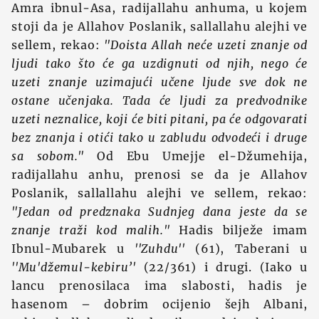
Amra ibnul-Asa, radijallahu anhuma, u kojem
stoji da je Allahov Poslanik, sallallahu alejhi ve
sellem, rekao:
"Doista Allah neće uzeti znanje od
ljudi tako što će ga uzdignuti od njih, nego će
uzeti znanje uzimajući učene ljude sve dok ne
ostane učenjaka. Tada će ljudi za predvodnike
uzeti neznalice, koji će biti pitani, pa će odgovarati
bez znanja i otići tako u zabludu odvodeći i druge
sa sobom."
Od Ebu Umejje el-Džumehija,
radijallahu anhu, prenosi se da je Allahov
Poslanik, sallallahu alejhi ve sellem, rekao:
"Jedan od predznaka Sudnjeg dana jeste da se
znanje traži kod malih."
Hadis bilježe imam
Ibnul-Mubarek u
''Zuhdu''
(61), Taberani u
''Mu'džemul-kebiru’'
(22/361) i drugi. (Iako u
lancu prenosilaca ima slabosti, hadis je
hasenom – dobrim ocijenio šejh Albani,