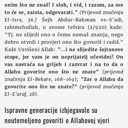
onim što ne znaš! I sluh, i vid, i razum, za sve
to će se, zaista, odgovarati."
(Prijevod značenja
El-Isra, 36.)
Šejh Abdur-Rahman es-S'adi,
rahimehullah, u svome tefsiru (2/920) kaže:
"Tj. ne slijedi ono o čemu nemaš znanja, nego
dobro utvrdi i provjeri ono što govoriš i radiš."
Kaže Uzvišeni Allah:
"...i ne slijedite šejtanove
stope, jer vam je on neprijatelj očevidni! On
vas navraća na grijeh i razvrat i na to da o
Allahu govorite ono što ne znate"
(prijevod
značenja El-Bekare, 168-169)
;
"Zar o Allahu da
govorite ono što ne znate?"
(prijevod značenja
El-E'araf, 28).
Ispravne generacije izbjegavale su
neutemeljeno govoriti o Allahovoj vjeri