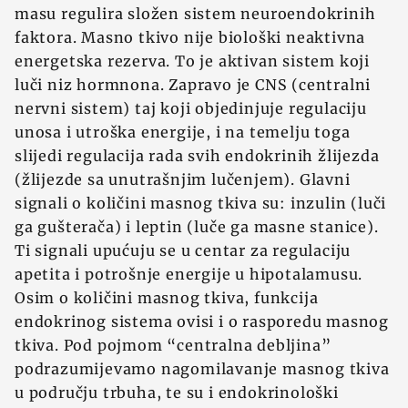
masu regulira složen sistem neuroendokrinih
faktora. Masno tkivo nije biološki neaktivna
energetska rezerva. To je aktivan sistem koji
luči niz hormnona. Zapravo je CNS (centralni
nervni sistem) taj koji objedinjuje regulaciju
unosa i utroška energije, i na temelju toga
slijedi regulacija rada svih endokrinih žlijezda
(žlijezde sa unutrašnjim lučenjem). Glavni
signali o količini masnog tkiva su: inzulin (luči
ga gušterača) i leptin (luče ga masne stanice).
Ti signali upućuju se u centar za regulaciju
apetita i potrošnje energije u hipotalamusu.
Osim o količini masnog tkiva, funkcija
endokrinog sistema ovisi i o rasporedu masnog
tkiva. Pod pojmom “centralna debljina”
podrazumijevamo nagomilavanje masnog tkiva
u području trbuha, te su i endokrinološki