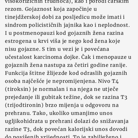
visokorizičnih trudnoća), kao i porodi carskim
rezom. Gojaznost koja započinje u
tinejdžerskoj dobi za posljedicu može imati i
sindrom policističnih jajnika kao i neplodnost.
I u postmenopauzi kod gojaznih žena razina
estrogena u krvi viša je nego kod žena koje
nisu gojazne. S tim u vezi je i povećana
učestalost karcinoma dojke. Čak i menopauze u
gojaznih žena nastupa za četiri godine ranije.
Funkcija štitne žlijezde kod odraslih gojaznih
osoba najčešće je nepromijenjena. Nivo T4
(tiroksin) je normalan i na njega ne utječe
prejedanje ili gubitak težine, dok se razina T3
(trijodtironin) brzo mijenja u odgovoru na
prehranu. Tako, ukoliko umanjimo unos
ugljikohidrata u prehrani dolazi do snižavanja
razine T3, dok povećan kalorijski unos dovodi
do povišenih vrijednosti. To je zabilježeno i