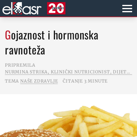
Gojaznost i hormonska
ravnoteža
PRIPREMILA
NURMINA STRIKA, KLINIČKI NUTRICIONIST, DIJETOLOG
TEMA
NAŠE ZDRAVLJE
ČITANJE 3 MINUTE