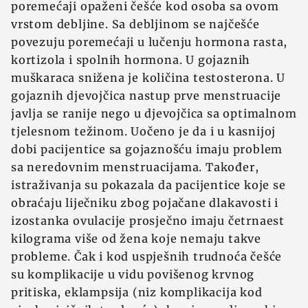
poremećaji opaženi češće kod osoba sa ovom
vrstom debljine. Sa debljinom se najčešće
povezuju poremećaji u lučenju hormona rasta,
kortizola i spolnih hormona. U gojaznih
muškaraca snižena je količina testosterona. U
gojaznih djevojčica nastup prve menstruacije
javlja se ranije nego u djevojčica sa optimalnom
tjelesnom težinom. Uočeno je da i u kasnijoj
dobi pacijentice sa gojaznošću imaju problem
sa neredovnim menstruacijama. Također,
istraživanja su pokazala da pacijentice koje se
obraćaju liječniku zbog pojačane dlakavosti i
izostanka ovulacije prosječno imaju četrnaest
kilograma više od žena koje nemaju takve
probleme. Čak i kod uspješnih trudnoća češće
su komplikacije u vidu povišenog krvnog
pritiska, eklampsija (niz komplikacija kod