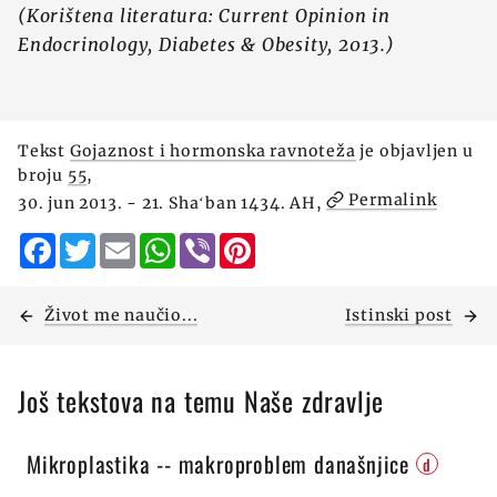
(Korištena literatura: Current Opinion in
Endocrinology, Diabetes & Obesity, 2013.)
Tekst
Gojaznost i hormonska ravnoteža
je objavljen u
broju
55
,
Permalink
30. jun 2013. - 21. Shaʻban 1434. AH,
Facebook
Twitter
Email
WhatsApp
Viber
Pinterest
Život me naučio...
Istinski post
Još tekstova na temu Naše zdravlje
Mikroplastika -- makroproblem današnjice
d