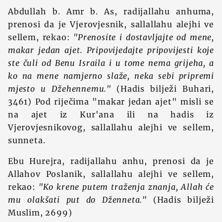
Abdullah b. Amr b. As, radijallahu anhuma,
prenosi da je Vjerovjesnik, sallallahu alejhi ve
sellem, rekao:
"Prenosite i dostavljajte od mene,
makar jedan ajet.
Pripovijedajte pripovijesti koje
ste čuli od Benu Israila i u tome nema grijeha, a
ko na mene namjerno slaže, neka sebi pripremi
mjesto u Džehennemu."
(Hadis bilježi Buhari,
3461) Pod riječima "makar jedan ajet" misli se
na ajet iz Kur'ana ili na hadis iz
Vjerovjesnikovog, sallallahu alejhi ve sellem,
sunneta.
Ebu Hurejra, radijallahu anhu, prenosi da je
Allahov Poslanik, sallallahu alejhi ve sellem,
rekao:
"Ko krene putem traženja znanja, Allah će
mu olakšati put do Dženneta."
(Hadis bilježi
Muslim, 2699)