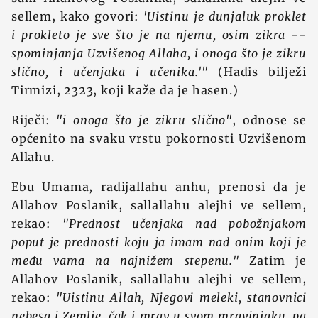
sellem, kako govori:
'Uistinu je dunjaluk proklet
i prokleto je sve što je na njemu, osim zikra --
spominjanja Uzvišenog Allaha, i onoga što je zikru
slično, i učenjaka i učenika.'"
(Hadis bilježi
Tirmizi, 2323, koji kaže da je hasen.)
Riječi:
"i onoga što je zikru slično"
, odnose se
općenito na svaku vrstu pokornosti Uzvišenom
Allahu.
Ebu Umama, radijallahu anhu, prenosi da je
Allahov Poslanik, sallallahu alejhi ve sellem,
rekao:
"Prednost učenjaka nad pobožnjakom
poput je prednosti koju ja imam nad onim koji je
među vama na najnižem stepenu."
Zatim je
Allahov Poslanik, sallallahu alejhi ve sellem,
rekao:
"Uistinu Allah, Njegovi meleki, stanovnici
nebesa i Zemlje, čak i mrav u svom mravinjaku, pa