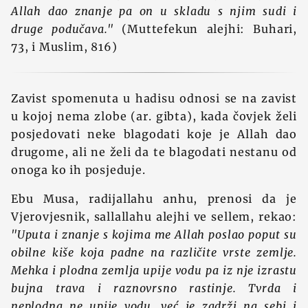
Allah dao znanje pa on u skladu s njim sudi i
druge podučava."
(Muttefekun alejhi: Buhari,
73, i Muslim, 816)
Zavist spomenuta u hadisu odnosi se na zavist
u kojoj nema zlobe (ar. gibta), kada čovjek želi
posjedovati neke blagodati koje je Allah dao
drugome, ali ne želi da te blagodati nestanu od
onoga ko ih posjeduje.
Ebu Musa, radijallahu anhu, prenosi da je
Vjerovjesnik, sallallahu alejhi ve sellem, rekao:
"Uputa i znanje s kojima me Allah poslao poput su
obilne kiše koja padne na različite vrste zemlje.
Mehka i plodna zemlja upije vodu pa iz nje izrastu
bujna trava i raznovrsno rastinje. Tvrda i
neplodna ne upije vodu, već je zadrži na sebi i