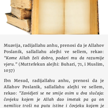
Muavija, radijallahu anhu, prenosi da je Allahov
Poslanik, sallallahu alejhi ve sellem, rekao:
"Kome Allah želi dobro, podari mu da razumije
vjeru."
(Muttefekun alejhi: Buhari, 71, i Muslim,
1037)
Ibn Mesud, radijallahu anhu, prenosi da je
Allahov Poslanik, sallallahu alejhi ve sellem,
rekao:
"Zavidjeti se ne smije osim u dva slučaja:
čovjeku kojem je Allah dao imetak pa ga on
nemilice troši na putu istine i čovjeku kojem je