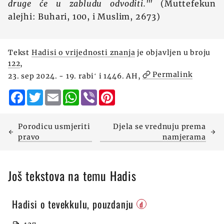
druge će u zabludu odvoditi.'"
(Muttefekun
alejhi: Buhari, 100, i Muslim, 2673)
Tekst
Hadisi o vrijednosti znanja
je objavljen u broju
122
,
Permalink
23. sep 2024. - 19. rabiʻ i 1446. AH,
Facebook
Twitter
Email
WhatsApp
Viber
Pinterest
Porodicu usmjeriti
Djela se vrednuju prema
pravo
namjerama
Još tekstova na temu Hadis
Hadisi o tevekkulu, pouzdanju
d