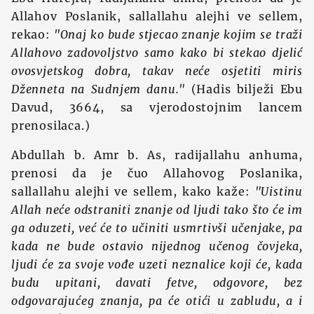
Allahov Poslanik, sallallahu alejhi ve sellem,
rekao:
"Onaj ko bude stjecao znanje kojim se traži
Allahovo zadovoljstvo samo kako bi stekao djelić
ovosvjetskog dobra, takav neće osjetiti miris
Dženneta na Sudnjem danu."
(Hadis bilježi Ebu
Davud, 3664, sa vjerodostojnim lancem
prenosilaca.)
Abdullah b. Amr b. As, radijallahu anhuma,
prenosi da je čuo Allahovog Poslanika,
sallallahu alejhi ve sellem, kako kaže:
"Uistinu
Allah neće odstraniti znanje od ljudi tako što će im
ga oduzeti, već će to učiniti usmrtivši učenjake, pa
kada ne bude ostavio nijednog učenog čovjeka,
ljudi će za svoje vođe uzeti neznalice koji će, kada
budu upitani, davati fetve, odgovore, bez
odgovarajućeg znanja, pa će otići u zabludu, a i