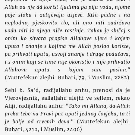
Allah od nje dā korist ljudima pa piju vodu, njome
poje stoku i zalijevaju usjeve. Kiša padne i na
neplodno, pjeskovito tlo, ali ono niti zadržava
vodu niti iz njega niče rastinje. Takav je slučaj s
onim ko shvata propise Allahove vjere i kojem
uputa i znanje s kojima me Allah poslao koriste,
pa prihvati uputu, usvoji znanje i druge podučava,
i s onim koji se time nije okoristio i nije prihvatio
Allahovu uputu s kojom sam poslan."
(Muttefekun alejhi: Buhari, 79, i Muslim, 2282)
Sehl b. Sa'd, radijallahu anhu, prenosi da je
Vjerovjesnik, sallallahu alejhi ve sellem, rekao
Aliji, radijallahu anhu:
"Tako mi Allaha, da Allah
preko tebe na Pravi put uputi jednog čovjeka, to ti
je bolje od crvenih deva."
(Muttefekun alejhi:
Buhari, 4210, i Muslim, 2406)