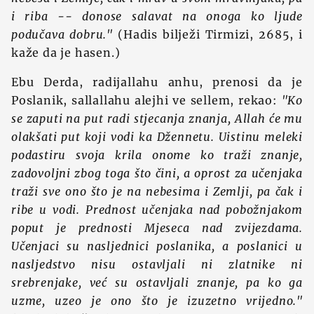
i riba -- donose salavat na onoga ko ljude
podučava dobru."
(Hadis bilježi Tirmizi, 2685, i
kaže da je hasen.)
Ebu Derda, radijallahu anhu, prenosi da je
Poslanik, sallallahu alejhi ve sellem, rekao:
"Ko
se zaputi na put radi stjecanja znanja, Allah će mu
olakšati put koji vodi ka Džennetu. Uistinu meleki
podastiru svoja krila onome ko traži znanje,
zadovoljni zbog toga što čini, a oprost za učenjaka
traži sve ono što je na nebesima i Zemlji, pa čak i
ribe u vodi. Prednost učenjaka nad pobožnjakom
poput je prednosti Mjeseca nad zvijezdama.
Učenjaci su nasljednici poslanika, a poslanici u
nasljedstvo nisu ostavljali ni zlatnike ni
srebrenjake, već su ostavljali znanje, pa ko ga
uzme, uzeo je ono što je izuzetno vrijedno."