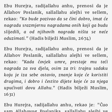
Ebu Hurejra, radijallahu anhu, prenosi da je
Allahov Poslanik, sallallahu alejhi ve sellem,
rekao:
"Ko bude pozivao da se čini dobro, imat će
nagradu srazmjernu nagradama onih koji ga budu
slijedili, a od njihovih nagrada ništa se neće
oduzimati."
(Hadis bilježi Muslim, 2674)
Ebu Hurejra, radijallahu anhu, prenosi da je
Allahov Poslanik, sallallahu alejhi ve sellem,
rekao:
"Kada čovjek umre, prestaje mu teći
nagrada za sva djela, osim za tri: trajnu sadaku
koju je iza sebe ostavio, znanje koje će koristiti
drugima, i dobro i čestito dijete koje će za njega
upućivati dovu Allahu."
(Hadis bilježi Muslim,
1631)
Ebu Hurejra, radijallahu anhu, rekao je: "Čuo
sam Allahovog Poslanika, sallallahu alejhi ve