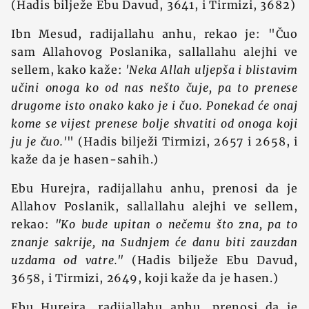
(Hadis bilježe Ebu Davud, 3641, i Tirmizi, 3682)
Ibn Mesud, radijallahu anhu, rekao je: "Čuo
sam Allahovog Poslanika, sallallahu alejhi ve
sellem, kako kaže:
'Neka Allah uljepša i blistavim
učini onoga ko od nas nešto čuje, pa to prenese
drugome isto onako kako je i čuo. Ponekad će onaj
kome se vijest prenese bolje shvatiti od onoga koji
ju je čuo.'
" (Hadis bilježi Tirmizi, 2657 i 2658, i
kaže da je hasen-sahih.)
Ebu Hurejra, radijallahu anhu, prenosi da je
Allahov Poslanik, sallallahu alejhi ve sellem,
rekao:
"Ko bude upitan o nečemu što zna, pa to
znanje sakrije, na Sudnjem će danu biti zauzdan
uzdama od vatre."
(Hadis bilježe Ebu Davud,
3658, i Tirmizi, 2649, koji kaže da je hasen.)
Ebu Hurejra, radijallahu anhu, prenosi da je