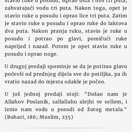
stavio ruke u posudu, isprao usta i nos tri puta,
zahvatajući vodu tri puta. Nakon toga, opet je
stavio ruke u posudu i oprao lice tri puta. Zatim
je stavio ruke u posudu i oprao ruke do laktova
dva puta. Nakon pranja ruku, stavio je ruke u
posudu i potrao po glavi, pomičući ruke
naprijed i nazad. Potom je opet stavio ruke u
posudu i oprao noge.
U drugoj predaji spominje se da je potirao glavu
počevši od prednjeg dijela sve do potiljka, pa ih
vratio nazad do mjesta odakle je počeo.
U još jednoj predaji stoji: "Došao nam je
Allahov Poslanik, sallallahu alejhi ve sellem, i
iznio nam vodu u posudi od žutog metala."
(Buhari, 186; Muslim, 235)