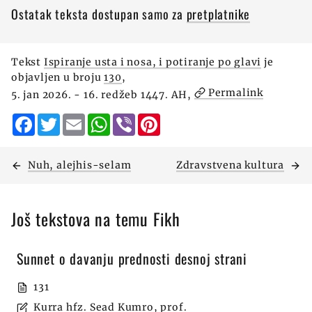
Ostatak teksta dostupan samo za
pretplatnike
Tekst
Ispiranje usta i nosa, i potiranje po glavi
je
objavljen u broju
130
,
Permalink
5. jan 2026. - 16. redžeb 1447. AH,
Facebook
Twitter
Email
WhatsApp
Viber
Pinterest
Nuh, alejhis-selam
Zdravstvena kultura
Još tekstova na temu Fikh
Sunnet o davanju prednosti desnoj strani
131
Kurra hfz. Sead Kumro, prof.