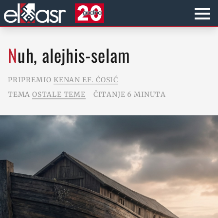
Nuh, alejhis-selam
PRIPREMIO
KENAN EF. ĆOSIĆ
TEMA
OSTALE TEME
ČITANJE 6 MINUTA