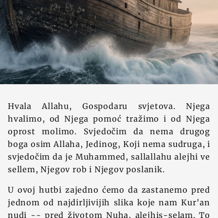
Hvala Allahu, Gospodaru svjetova. Njega
hvalimo, od Njega pomoć tražimo i od Njega
oprost molimo. Svjedočim da nema drugog
boga osim Allaha, Jedinog, Koji nema sudruga, i
svjedočim da je Muhammed, sallallahu alejhi ve
sellem, Njegov rob i Njegov poslanik.
U ovoj hutbi zajedno ćemo da zastanemo pred
jednom od najdirljivijih slika koje nam Kur'an
nudi -- pred životom Nuha, alejhis-selam. To