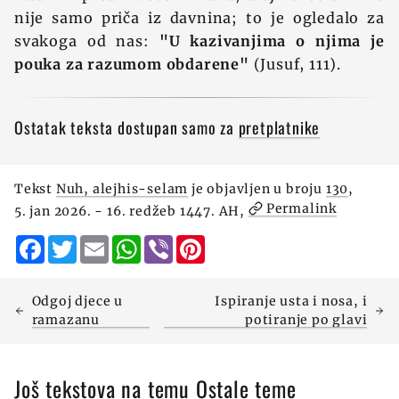
nije samo priča iz davnina; to je ogledalo za
svakoga od nas:
"U kazivanjima o njima je
pouka za razumom obdarene"
(Jusuf, 111).
Ostatak teksta dostupan samo za
pretplatnike
Tekst
Nuh, alejhis-selam
je objavljen u broju
130
,
Permalink
5. jan 2026. - 16. redžeb 1447. AH,
Facebook
Twitter
Email
WhatsApp
Viber
Pinterest
Odgoj djece u
Ispiranje usta i nosa, i
ramazanu
potiranje po glavi
Još tekstova na temu Ostale teme