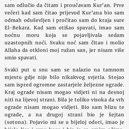
sam odlučio da čitam i proučavam Kur’an. Prve
večeri kad sam čitao prijevod Kur’ana bio sam
odmah oduševljen i pročitao sam do kraja sure
El-Bekara. Kad sam otišao spavati, imao sam
noćnu moru koja se pojavljivala sedam
uzastopnih noći. Svaku noć sam čitao i molio
Allaha da otkloni moj ružan san, jer nisam više
smio spavati.
Svaki put u snu sam se nalazio na tamnom
mjestu gdje nije bilo nikakvog svjetla. Stojao
sam ispred ogromne zastarjele željezne ograde.
Kraj ograde nisam mogao vidjeti ni na desnoj
niti na lijevoj strani. Bila je toliko visoka da vrh
ograde nisam mogao vidjeti. Bio sam blizu te
ograde, a na drugoj strani bio je šejtan
(sotona). Pojavio mi se u bijeloj odori, imao je