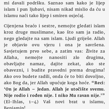
mi davali podršku. Saznao sam kako je lijep
islam i pun ljubavi, nisam nikad mislio da ću u
islamu naći tako lijep i smiren osjećaj.
Cijenjena braćo i sestre, nemojte gledati islam
kroz druge muslimane, kao što sam ja radio,
nego gledajte na sam islam. Ljudi griješe. Allah
je objavio ovu vjeru i ona je savršena.
Savjetujem prvo sebe, a zatim vas: Živite za
Allaha, nemojte nanositi zlo drugima,
obavljajte namaz, dajite zekat, ako ste
obavezni, i budite pravedni prema drugima!
Ako ovo budete radili, onda će to biti dovoljno,
ako Bog da, jer Allah upućuje koga hoće.
“Reci:
‘On je Allah – Jedan. Allah je utočište svemu.
Nije rodio i rođen nije. I niko Mu ravan nije.’”
(El-Ihlas, 1–4) Vaš novi brat u islamu,
Benjamin!