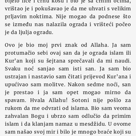
bijelo lice i crnu kosu i bio je sa crnim očima,
vrištao je i pokušavao je da me uhvati s velikim
prljavim noktima. Nije mogao da podnese što
se između nas nalazila ograda i vrišteći počeo
je da ljulja ogradu.
Ovo je bio moj prvi znak od Allaha. Ja sam
protumačio sebi ovaj san da je ograda islam ili
Kur’an koji su šejtana sprečavali da mi naudi.
Svaku noć sanjao sam isti san. Ja sam bio
ustrajan i nastavio sam čitati prijevod Kur’ana i
upućivao sam molitve. Nakon sedme noći, san
je prestao i ja sam opet mogao mirno da
spavam. Hvala Allahu! Sotoni nije pošlo za
rukom da me odvrati od islama. Bio sam veoma
zahvalan Bogu i ubrzo sam odlučio da primim
islam i da klanjam namaz u mesdžidu. U ovome
sam našao svoj mir i bilo je mnogo braće koji su