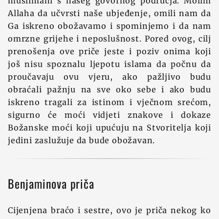
muslimani s našeg govornog područja. Molim
Allaha da učvrsti naše ubjeđenje, omili nam da
Ga iskreno obožavamo i spominjemo i da nam
omrzne grijehe i neposlušnost. Pored ovog, cilj
prenošenja ove priče jeste i poziv onima koji
još nisu spoznalu ljepotu islama da počnu da
proučavaju ovu vjeru, ako pažljivo budu
obraćali pažnju na sve oko sebe i ako budu
iskreno tragali za istinom i vječnom srećom,
sigurno će moći vidjeti znakove i dokaze
Božanske moći koji upućuju na Stvoritelja koji
jedini zaslužuje da bude obožavan.
Benjaminova priča
Cijenjena braćo i sestre, ovo je priča nekog ko