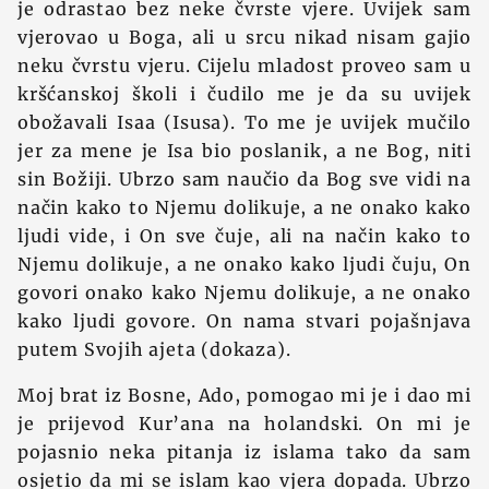
je odrastao bez neke čvrste vjere. Uvijek sam
vjerovao u Boga, ali u srcu nikad nisam gajio
neku čvrstu vjeru. Cijelu mladost proveo sam u
kršćanskoj školi i čudilo me je da su uvijek
obožavali Isaa (Isusa). To me je uvijek mučilo
jer za mene je Isa bio poslanik, a ne Bog, niti
sin Božiji. Ubrzo sam naučio da Bog sve vidi na
način kako to Njemu dolikuje, a ne onako kako
ljudi vide, i On sve čuje, ali na način kako to
Njemu dolikuje, a ne onako kako ljudi čuju, On
govori onako kako Njemu dolikuje, a ne onako
kako ljudi govore. On nama stvari pojašnjava
putem Svojih ajeta (dokaza).
Moj brat iz Bosne, Ado, pomogao mi je i dao mi
je prijevod Kur’ana na holandski. On mi je
pojasnio neka pitanja iz islama tako da sam
osjetio da mi se islam kao vjera dopada. Ubrzo