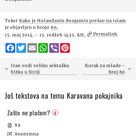
Tekst
Kako je Holanđanin Benjamin prešao na islam
je objavljen u broju
60
,
Permalink
15. maj 2014. - 15. redžeb 1435. AH,
Facebook
Twitter
Email
WhatsApp
Viber
Pinterest
Iran vodi veliku sektašku
Kutak za mlade -
bitku u Siriji
broj 60
Još tekstova na temu Karavana pokajnika
Zašto ne plačem?
d
89
Anonimna