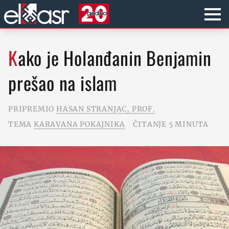
Kako je Holanđanin Benjamin
prešao na islam
PRIPREMIO
HASAN STRANJAC, PROF.
TEMA
KARAVANA POKAJNIKA
ČITANJE 5 MINUTA