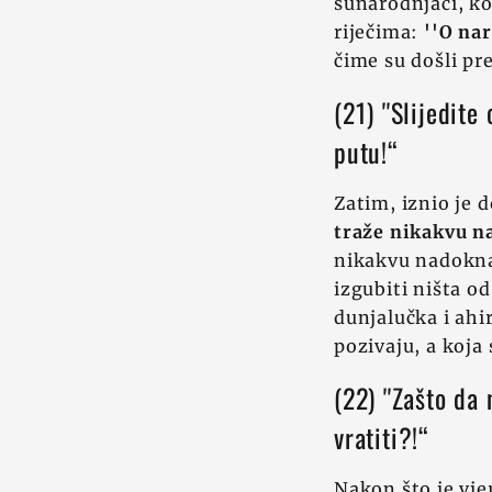
sunarodnjaci, ko
riječima:
''O nar
čime su došli pre
(21) ''Slijedit
putu!“
Zatim, iznio je 
traže nikakvu n
nikakvu nadoknad
izgubiti ništa od
dunjalučka i ahi
pozivaju, a koja
(22) ''Zašto da
vratiti?!“
Nakon što je vje