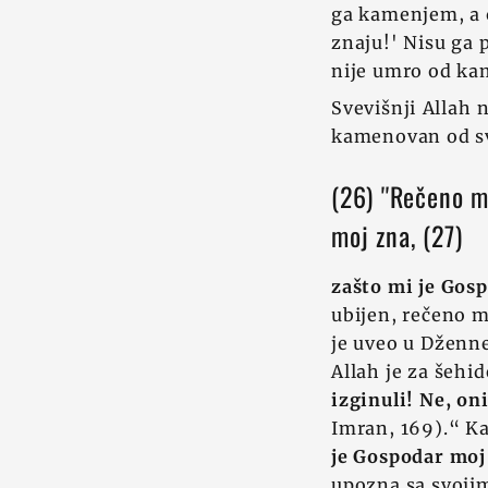
ga kamenjem, a o
znaju!' Nisu ga p
nije umro od ka
Svevišnji Allah 
kamenovan od sv
(26) ''Rečeno m
moj zna, (27)
zašto mi je Gosp
ubijen, rečeno m
je uveo u Džennet
Allah je za šehi
izginuli! Ne, oni 
Imran, 169).“ Ka
je Gospodar moj 
upozna sa svojim