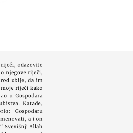
 riječi, odazovite
o njegove riječi,
rod ubije, da im
e moje riječi kako
ovao u Gospodara
ubistva. Katade,
orio: 'Gospodaru
amenovati, a i on
“ Svevišnji Allah