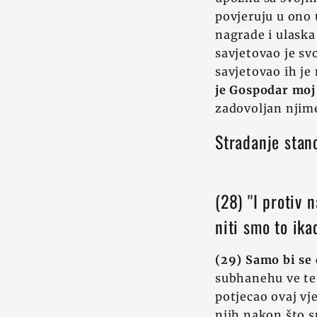
povjeruju u ono 
nagrade i ulaska
savjetovao je sv
savjetovao ih je
je Gospodar moj 
zadovoljan njim
Stradanje stan
(28) ''I protiv
niti smo to ikad
(29) Samo bi se 
subhanehu ve te'
potjecao ovaj vje
njih nakon što su