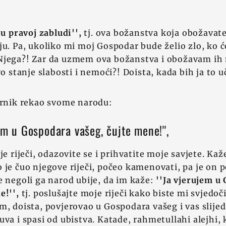
 u pravoj zabludi'',
tj. ova božanstva koja obožavat
ju. Pa, ukoliko mi moj Gospodar bude želio zlo, ko ć
Njega?! Zar da uzmem ova božanstva i obožavam ih 
vo stanje slabosti i nemoći?! Doista, kada bih ja to u
ernik rekao svome narodu:
jem u Gospodara vašeg, čujte mene!'',
je riječi, odazovite se i prihvatite moje savjete. Kaž
 je čuo njegove riječi, počeo kamenovati, pa je on 
e negoli ga narod ubije, da im kaže:
''Ja vjerujem u
e!'',
tj. poslušajte moje riječi kako biste mi svjedo
m, doista, povjerovao u Gospodara vašeg i vas slijedi
uva i spasi od ubistva. Katade, rahmetullahi alejhi, 