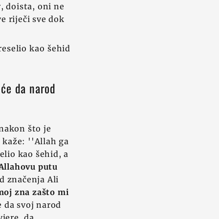
 doista, oni ne
e riječi sve dok
reselio kao šehid
reće da narod
 nakon što je
 kaže: ''Allah ga
selio kao šehid, a
Allahovu putu
d značenja Ali
moj zna
zašto mi
je da svoj narod
jere, da