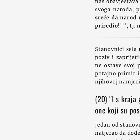
nas obavještava 
svoga naroda, p
sreće da narod 
priredio!'
'', tj
Stanovnici sela 
poziv i zaprije
ne ostave svoj p
potajno primio i
njihovoj namjeri
(20) ''I s kraj
one koji su pos
Jedan od stanovn
natjerao da dođe 