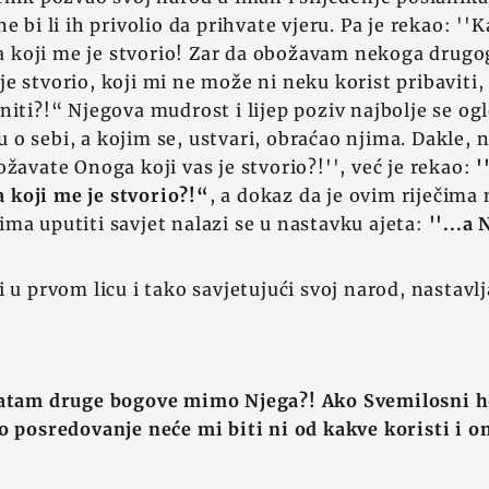
e bi li ih privolio da prihvate vjeru. Pa je rekao: ''
koji me je stvorio! Zar da obožavam nekoga drug
e stvorio, koji mi ne može ni neku korist pribaviti,
niti?!“ Njegova mudrost i lijep poziv najbolje se og
o sebi, a kojim se, ustvari, obraćao njima. Dakle, n
ožavate Onoga koji vas je stvorio?!'', već je rekao:
'
koji me je stvorio?!“
, a dokaz da je ovim riječima
ma uputiti savjet nalazi se u nastavku ajeta:
''...a
 u prvom licu i tako savjetujući svoj narod, nastavlj
vatam druge bogove mimo Njega?! Ako Svemilosni 
o posredovanje neće mi biti ni od kakve koristi i 