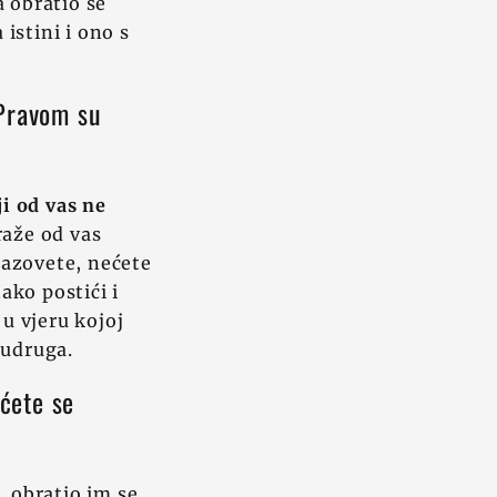
a obratio se
a istini i ono s
 Pravom su
ji od vas ne
traže od vas
dazovete, nećete
ako postići i
 u vjeru kojoj
sudruga.
 ćete se
, obratio im se