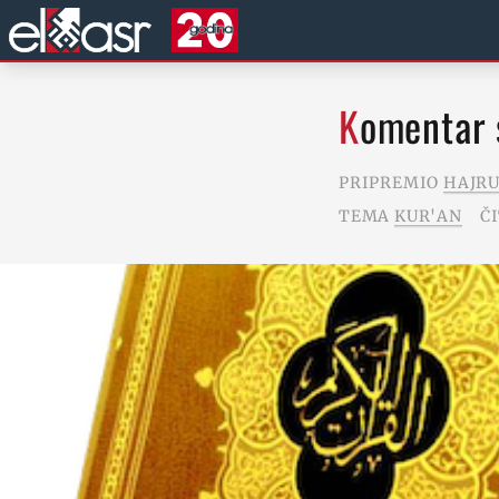
Komentar 
PRIPREMIO
HAJRU
TEMA
KUR'AN
Č