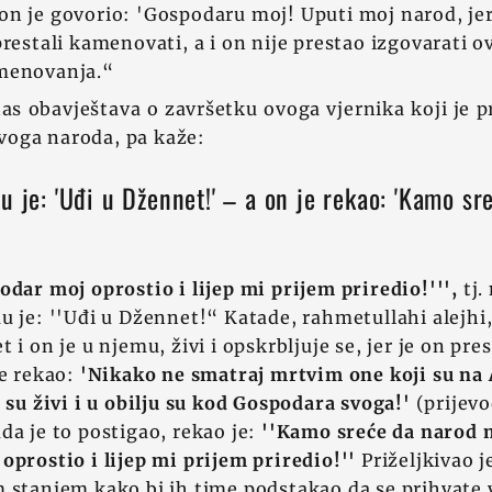
n je govorio: 'Gospodaru moj! Uputi moj narod, jer,
restali kamenovati, a i on nije prestao izgovarati ov
menovanja.“
nas obavještava o završetku ovoga vjernika koji je p
oga naroda, pa kaže:
u je: 'Uđi u Džennet!' – a on je rekao: 'Kamo s
odar moj oprostio i lijep mi prijem priredio!''',
tj.
u je: ''Uđi u Džennet!“ Katade, rahmetullahi alejhi,
 i on je u njemu, živi i opskrbljuje se, jer je on pre
de rekao:
'Nikako ne smatraj mrtvim one koji su na 
su ‍
ž
ivi i u obilju su kod Gospodara svoga!'
(prijevo
da je to postigao, rekao je:
''Kamo sreće da narod 
oprostio i lijep mi prijem priredio!''
Priž‍eljkivao 
 stanjem kako bi ih time podstakao da se prihvate v