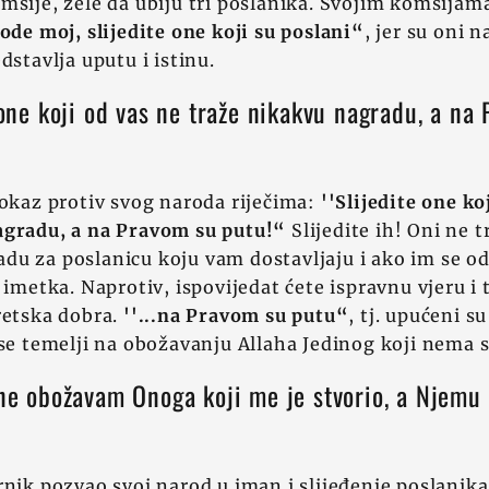
mšije, žele da ubiju tri poslanika. Svojim komšijam
ode moj, slijedite one koji su poslani“
, jer su oni n
dstavlja uputu i istinu.
e one koji od vas ne traže nikakvu nagradu, a na
dokaz protiv svog naroda riječima:
''Slijedite one ko
agradu, a na Pravom su putu!“
Slijedite ih! Oni ne 
u za poslanicu koju vam dostavljaju i ako im se o
 imetka. Naprotiv, ispovijedat ćete ispravnu vjeru i t
retska dobra.
''...na Pravom su putu“
, tj. upućeni su
 se temelji na obožavanju Allaha Jedinog koji nema 
 ne obožavam Onoga koji me je stvorio, a Njemu
rnik pozvao svoj narod u iman i slijeđenje poslanika