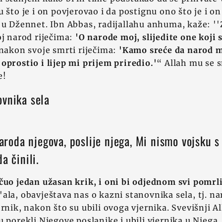
u što je i on povjerovao i da postignu ono što je i o
 u Džennet. Ibn Abbas, radijallahu anhuma, kaže: ''
oj narod riječima:
'O narode moj, slijedite one koji s
 nakon svoje smrti riječima:
'Kamo sreće da narod m
oprostio i lijep mi prijem priredio.'
“ Allah mu se s
e!
ovnika sela
 naroda njegova, poslije njega, Mi nismo vojsku s
a činili.
čuo jedan užasan krik, i oni bi odjednom svi pomrl
ala, obavještava nas o kazni stanovnika sela, tj. na
rnik, nakon što su ubili ovoga vjernika. Svevišnji Al
 porekli Njegove poslanike i ubili vjernika u Njega. 