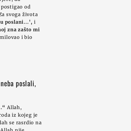
n postigao od
Za svoga života
u poslani...',
i
oj zna
zašto mi
milovao i bio
 neba poslali,
i.“
Allah,
roda iz kojeg je
lah se rasrdio na
Allah nije