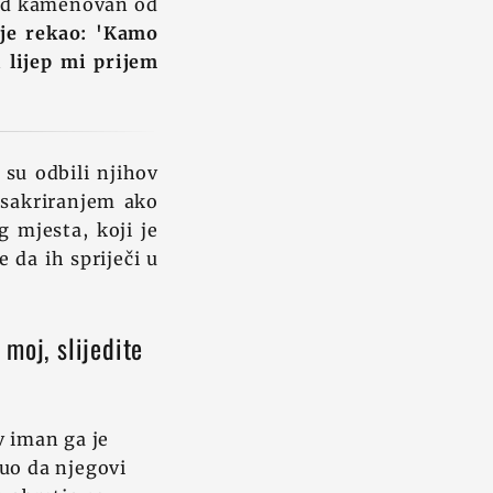
ehid kamenovan od
 je rekao: 'Kamo
 lijep mi prijem
 su odbili njihov
asakriranjem ako
g mjesta, koji je
 da ih spriječi u
 moj, slijedite
v iman ga je
čuo da njegovi