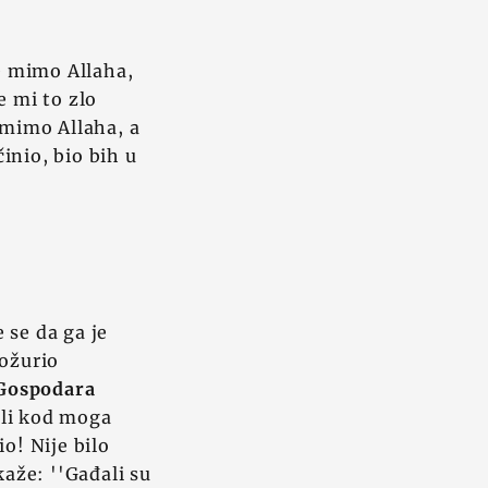
e mimo Allaha,
e mi to zlo
mimo Allaha, a
činio, bio bih u
e se da ga je
požurio
 Gospodara
čili kod moga
o! Nije bilo
kaže: ''Gađali su