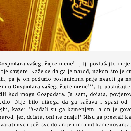
Gospodara vašeg, čujte mene!
'', tj. poslušajte moje
moje savjete. Kaže se da ga je narod, nakon što je ču
i, pa je on požurio poslanicima prije negoli ga na
jem u Gospodara vašeg, čujte mene!
'', tj. poslušajt
čili kod moga Gospodara. Ja sam, doista, povjer
jedio! Nije bilo nikoga da ga sačuva i spasi od 
ejhi, kaže: ''Gađali su ga kamenjem, a on je gov
arod, jer, doista, oni ne znaju!' Nisu ga prestali k
ovarati ove riječi sve dok nije umro od kamenovanja.