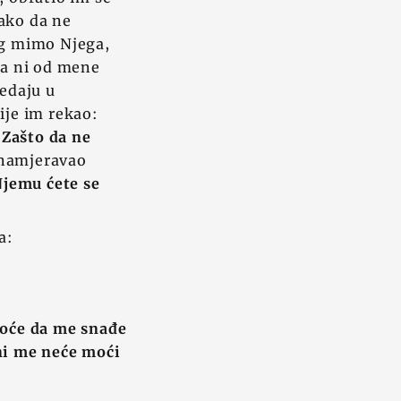
Kako da ne
og mimo Njega,
 a ni od mene
ledaju u
ije im rekao:
'Zašto da ne
 namjeravao
 Njemu ćete se
a:
hoće da me snađe
oni me neće moći