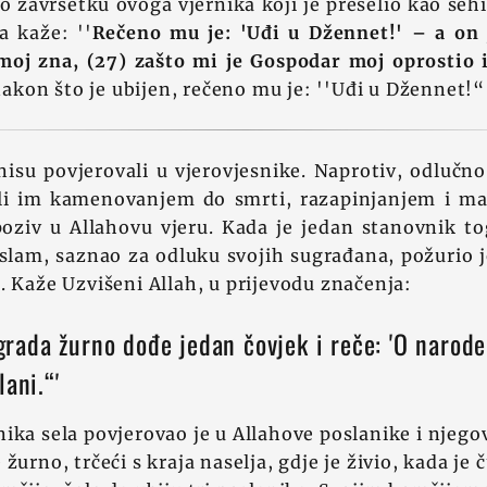
o završetku ovoga vjernika koji je preselio kao š
a kaže: ''
Rečeno mu je: 'Uđi u Džennet!' – a on
moj zna, (27) zašto mi je Gospodar moj oprostio i
. nakon što je ubijen, rečeno mu je: ''Uđi u Džennet!“
nisu povjerovali u vjerovjesnike. Naprotiv, odlučno
tili im kamenovanjem do smrti, razapinjanjem i m
oziv u Allahovu vjeru. Kada je jedan stanovnik to
slam, saznao za odluku svojih sugrađana, požurio je
. Kaže Uzvišeni Allah, u prijevodu značenja:
a grada žurno dođe jedan čovjek i reče: 'O narode
lani.“'
ika sela povjerovao je u Allahove poslanike i njego
žurno, trčeći s kraja naselja, gdje je živio, kada je 