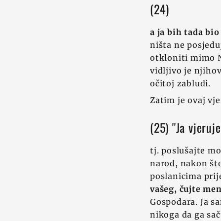
(24)
a ja bih tada bio
ništa ne posjedu
otkloniti mimo 
vidljivo je njiho
očitoj zabludi.
Zatim je ovaj vj
(25) ''Ja vjeru
tj. poslušajte mo
narod, nakon što
poslanicima prij
vašeg, čujte men
Gospodara. Ja sa
nikoga da ga sač