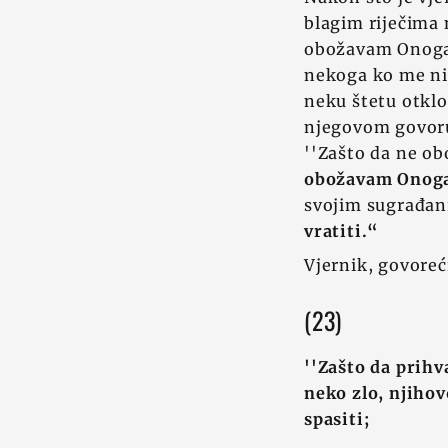
blagim riječima n
obožavam Onoga 
nekoga ko me nij
neku štetu otklo
njegovom govoru 
''Zašto da ne ob
obožavam Onoga 
svojim sugrađani
vratiti.“
Vjernik, govoreći
(23)
''Zašto da prih
neko zlo, njihov
spasiti;