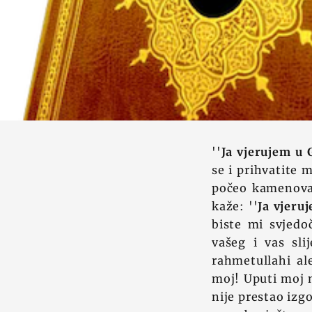
''
Ja vjerujem u 
se i prihvatite 
počeo kamenovat
kaže: ''
Ja vjeru
biste mi svjedo
vašeg i vas sli
rahmetullahi al
moj! Uputi moj n
nije prestao izg