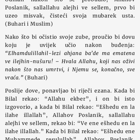
Poslanik, sallallahu alejhi ve sellem, prvo bi
uzeo misvak, čisteći svoja mubarek usta.
(Buhari i Muslim)
Nako što bi očistio svoje zube, proučio bi dovu
koju je uvijek učio nakon buđenja:
“Elhamdulillahil-lezi ahjana ba’de ma ematena
ve ilejhin-nušuru! – Hvala Allahu, koji nas oživi
nakon što nas umrtvi, i Njemu se, konačno, sve
vraća.”
(Buhari)
Poslije dove, ponavljao bi riječi ezana. Kada bi
Bilal rekao: “Allahu ekber”, i on bi isto
izgovorio, a kada bi Bilal rekao: “Ešhedu en la
ilahe illallah”, Allahov Poslanik, sallallahu
alejhi ve sellem, rekao bi: “Ve ene ešhedu en la
ilahe illallah.” Kada bi Bilal rekao: “Ešhedu ene
Muhammede resulullah”, Allahov Poslanik,