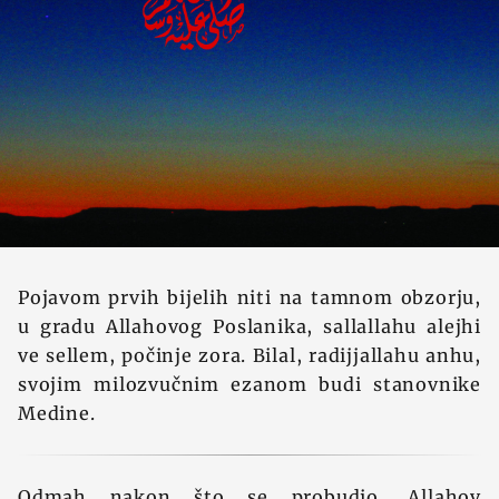
Pojavom prvih bijelih niti na tamnom obzorju,
u gradu Allahovog Poslanika, sallallahu alejhi
ve sellem, počinje zora. Bilal, radijjallahu anhu,
svojim milozvučnim ezanom budi stanovnike
Medine.
Odmah nakon što se probudio, Allahov