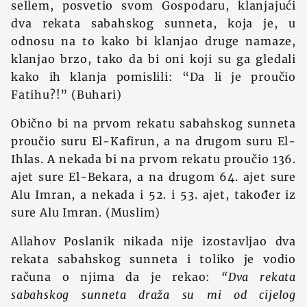
sellem, posvetio svom Gospodaru, klanjajući
dva rekata sabahskog sunneta, koja je, u
odnosu na to kako bi klanjao druge namaze,
klanjao brzo, tako da bi oni koji su ga gledali
kako ih klanja pomislili: “Da li je proučio
Fatihu?!” (Buhari)
Obično bi na prvom rekatu sabahskog sunneta
proučio suru El-Kafirun, a na drugom suru El-
Ihlas. A nekada bi na prvom rekatu proučio 136.
ajet sure El-Bekara, a na drugom 64. ajet sure
Alu Imran, a nekada i 52. i 53. ajet, također iz
sure Alu Imran. (Muslim)
Allahov Poslanik nikada nije izostavljao dva
rekata sabahskog sunneta i toliko je vodio
računa o njima da je rekao:
“Dva rekata
sabahskog sunneta draža su mi od cijelog