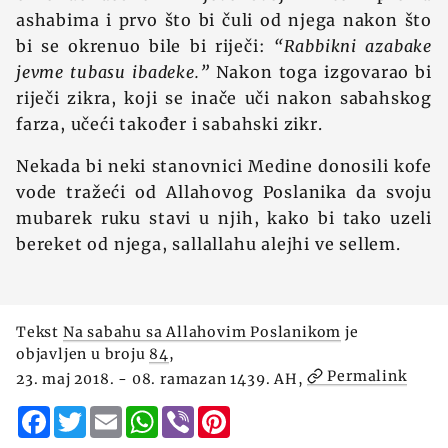
ashabima i prvo što bi čuli od njega nakon što
bi se okrenuo bile bi riječi:
“Rabbikni azabake
jevme tubasu ibadeke.”
Nakon toga izgovarao bi
riječi zikra, koji se inače uči nakon sabahskog
farza, učeći također i sabahski zikr.
Nekada bi neki stanovnici Medine donosili kofe
vode tražeći od Allahovog Poslanika da svoju
mubarek ruku stavi u njih, kako bi tako uzeli
bereket od njega, sallallahu alejhi ve sellem.
Tekst
Na sabahu sa Allahovim Poslanikom
je
objavljen u broju
84
,
Permalink
23. maj 2018. - 08. ramazan 1439. AH,
Facebook
Twitter
Email
WhatsApp
Viber
Pinterest