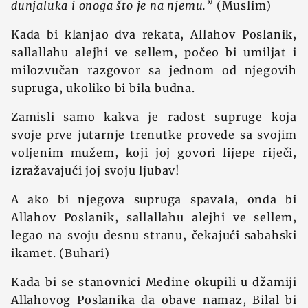
dunjaluka i onoga što je na njemu.”
(Muslim)
Kada bi klanjao dva rekata, Allahov Poslanik,
sallallahu alejhi ve sellem, počeo bi umiljat i
milozvučan razgovor sa jednom od njegovih
supruga, ukoliko bi bila budna.
Zamisli samo kakva je radost supruge koja
svoje prve jutarnje trenutke provede sa svojim
voljenim mužem, koji joj govori lijepe riječi,
izražavajući joj svoju ljubav!
A ako bi njegova supruga spavala, onda bi
Allahov Poslanik, sallallahu alejhi ve sellem,
legao na svoju desnu stranu, čekajući sabahski
ikamet. (Buhari)
Kada bi se stanovnici Medine okupili u džamiji
Allahovog Poslanika da obave namaz, Bilal bi