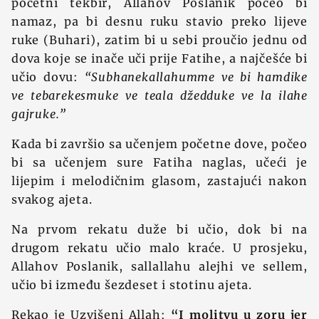
početni tekbir, Allahov Poslanik počeo bi
namaz, pa bi desnu ruku stavio preko lijeve
ruke (Buhari), zatim bi u sebi proučio jednu od
dova koje se inače uči
prije Fatihe, a najčešće bi
učio dovu:
“Subhanekallahumme ve bi hamdike
ve tebarekesmuke ve teala džedduke ve la ilahe
gajruke.”
Kada bi završio sa učenjem početne dove, počeo
bi sa učenjem sure Fatiha naglas, učeći je
lijepim i melodičnim glasom, zastajući nakon
svakog ajeta.
Na prvom rekatu duže bi učio, dok bi na
drugom rekatu učio malo kraće. U prosjeku,
Allahov Poslanik, sallallahu alejhi ve sellem,
učio bi između šezdeset i stotinu ajeta.
Rekao je Uzvišeni Allah:
“I molitvu u zoru jer