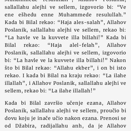
sallallahu alejhi ve sellem, izgovorio bi: “Ve
ene ešhedu enne Muhammede resulullah.”
Kada bi Bilal rekao: “Haja ales-salah”, Allahov
Poslanik, sallallahu alejhi ve sellem, rekao bi:
“La havle ve la kuvvete illa billahi!” Kada bi
Bilal rekao: “Haja alel-felah”, Allahov
Poslanik, sallallahu alejhi ve sellem, izgovorio
bi: “La havle ve la kuvvete illa billahi!” Nakon
što bi Bilal rekao: “Allahu ekber”, i on bi isto
rekao. I kada bi Bilal na kraju rekao: “La ilahe
illallah”, i Allahov Poslanik, sallallahu alejhi ve
sellem, rekao bi: “La ilahe illallah!”
Kada bi Bilal završio učenje ezana, Allahov
Poslanik, sallallahu alejhi ve sellem, proučio bi
dovu koju je inače učio nakon ezana. Prenosi se
od Džabira, radijallahu anh, da je Allahov