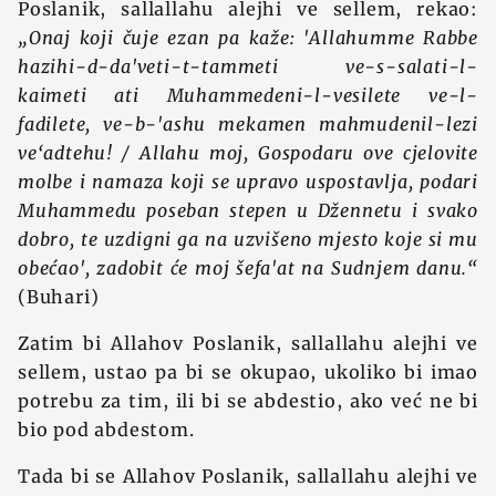
Poslanik, sallallahu alejhi ve sellem, rekao:
„Onaj koji čuje ezan pa kaže: 'Allahumme Rabbe
hazihi-d-da'veti-t-tammeti ve-s-salati-l-
kaimeti ati Muhammedeni-l-vesilete ve-l-
fadilete, ve-b-'ashu mekamen mahmudenil-lezi
ve‘adtehu! / Allahu moj, Gospodaru ove cjelovite
molbe i namaza koji se upravo uspostavlja, podari
Muhammedu poseban stepen u Džennetu i svako
dobro, te uzdigni ga na uzvišeno mjesto koje si mu
obećao', zadobit će moj šefa'at na Sudnjem danu.“
(Buhari)
Zatim bi Allahov Poslanik, sallallahu alejhi ve
sellem, ustao pa bi se okupao, ukoliko bi imao
potrebu za tim, ili bi se abdestio, ako već ne bi
bio pod abdestom.
Tada bi se Allahov Poslanik, sallallahu alejhi ve