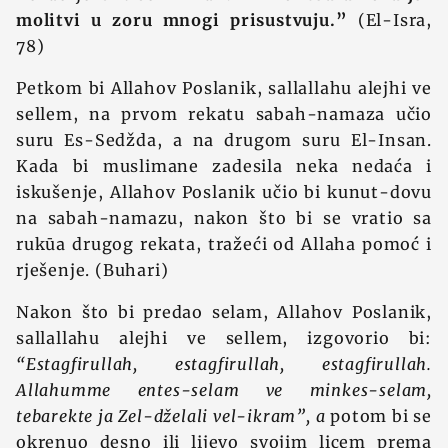
molitvi u zoru mnogi prisustvuju.”
(El-Isra,
78)
Petkom bi Allahov Poslanik, sallallahu alejhi ve
sellem, na prvom rekatu sabah-namaza učio
suru Es-Sedžda, a na drugom suru El-Insan.
Kada bi muslimane zadesila neka nedaća i
iskušenje, Allahov Poslanik učio bi kunut-dovu
na sabah-namazu, nakon što bi se vratio sa
rukūa drugog rekata, tražeći od Allaha pomoć i
rješenje. (Buhari)
Nakon što bi predao selam, Allahov Poslanik,
sallallahu alejhi ve sellem, izgovorio bi:
“Estagfirullah, estagfirullah, estagfirullah.
Allahumme entes-selam ve minkes-selam,
tebarekte ja Zel-dželali vel-ikram”, a
potom bi se
okrenuo desno ili lijevo svojim licem prema