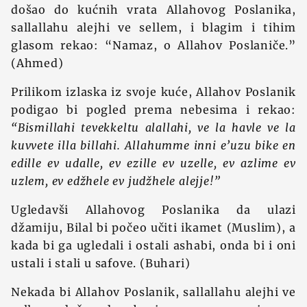
došao do kućnih vrata Allahovog Poslanika,
sallallahu alejhi ve sellem, i blagim i tihim
glasom rekao: “Namaz, o Allahov Poslaniče.”
(Ahmed)
Prilikom izlaska iz svoje kuće, Allahov Poslanik
podigao bi pogled prema nebesima i rekao:
“Bismillahi tevekkeltu alallahi, ve la havle ve la
kuvvete illa billahi. Allahumme inni e’uzu bike en
edille ev udalle, ev ezille ev uzelle, ev azlime ev
uzlem, ev edžhele ev judžhele alejje!”
Ugledavši Allahovog Poslanika da ulazi
džamiju, Bilal bi počeo učiti ikamet (Muslim), a
kada bi ga ugledali i ostali ashabi, onda bi i oni
ustali i stali u safove. (Buhari)
Nekada bi Allahov Poslanik, sallallahu alejhi ve