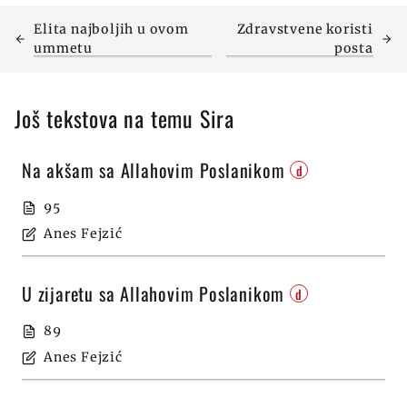
Elita najboljih u ovom
Zdravstvene koristi
ummetu
posta
Još tekstova na temu Sira
Na akšam sa Allahovim Poslanikom
d
95
Anes Fejzić
U zijaretu sa Allahovim Poslanikom
d
89
Anes Fejzić