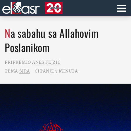
Na sabahu sa Allahovim
Poslanikom
PRIPREMIO
ANES FEJZIĆ
TEMA
SIRA
ČITANJE 7 MINUTA