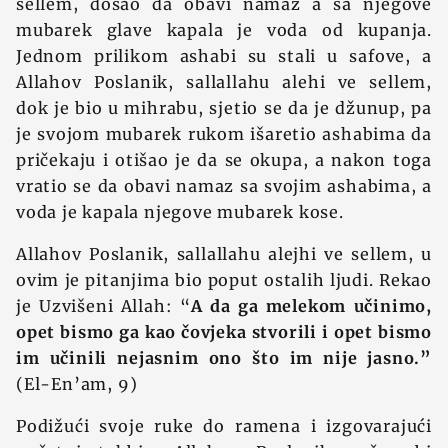
sellem, došao da obavi namaz a sa njegove
mubarek glave kapala je voda od kupanja.
Jednom prilikom ashabi su stali u safove, a
Allahov Poslanik, sallallahu alehi ve sellem,
dok je bio u mihrabu, sjetio se da je džunup, pa
je svojom mubarek rukom išaretio ashabima da
pričekaju i otišao je da se okupa, a nakon toga
vratio se da obavi namaz sa svojim ashabima, a
voda je kapala njegove mubarek kose.
Allahov Poslanik, sallallahu alejhi ve sellem, u
ovim je pitanjima bio poput ostalih ljudi. Rekao
je Uzvišeni Allah: “
A da ga melekom učinimo,
opet bismo ga kao čovjeka stvorili i opet bismo
im učinili nejasnim ono što im nije jasno.”
(El-En’am, 9)
Podižući svoje ruke do ramena i izgovarajući