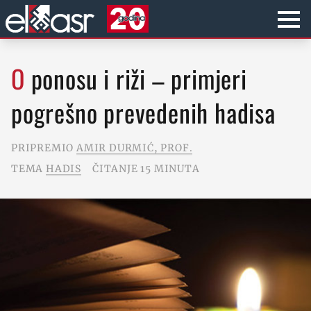
O ponosu i riži – primjeri
pogrešno prevedenih hadisa
PRIPREMIO
AMIR DURMIĆ, PROF.
TEMA
HADIS
ČITANJE 15 MINUTA