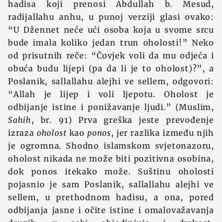
hadisa koji prenosi Abdullah b. Mesud,
radijallahu anhu, u punoj verziji glasi ovako:
“U Džennet neće ući osoba koja u svome srcu
bude imala koliko jedan trun oholosti!” Neko
od prisutnih reče: “Čovjek voli da mu odjeća i
obuća budu lijepi (pa da li je to oholost)?”, a
Poslanik, sallallahu alejhi ve sellem, odgovori:
“Allah je lijep i voli ljepotu. Oholost je
odbijanje istine i ponižavanje ljudi.” (Muslim,
Sahih
, br. 91) Prva greška jeste prevođenje
izraza
oholost
kao
ponos
, jer razlika između njih
je ogromna. Shodno islamskom svjetonazoru,
oholost nikada ne može biti pozitivna osobina,
dok ponos itekako može. Suštinu oholosti
pojasnio je sam Poslanik, sallallahu alejhi ve
sellem, u prethodnom hadisu, a ona, pored
odbijanja jasne i očite istine i omalovažavanja