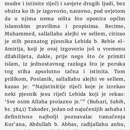
mudre i istinite riječi i savjete drugih ljudi, bez
obzira ko ih je izgovorio, naravno, pod uvjetom
da u njima nema ništa što oponira općim
islamskim pravilima i propisima. Recimo,
Muhammed, sallallahu alejhi ve sellem, citirao
je stih poznatog pjesnika Lebida b. Rebie el-
Amirija, koji je ovaj izgovorio još u vremenu
džahilijeta, dakle, prije nego što će primiti
islam, iz jednostavnog razloga što je poruka
tog stiha apsolutno tačna i istinita. Tom
prilikom, Poslanik, sallallahu alejhi ve sellem,
kazao je: “Najistinitije riječi koje je izrekao
neki pjesnik jesu riječi Lebida koji je rekao:
‘Sve osim Allaha prolazno je.’” (Buhari,
Sahih
,
br. 3841) Također, jedan od najučenijih ashaba i
definitivno najbolji poznavalac tumačenja
Kur’ana, Abdullah b. Abbas, radijallahu anhu,