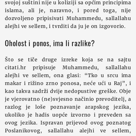
svojoj suštini nije u koliziji sa općim principima
islama, ali je, naravno, i pored toga, nije
dozvoljeno pripisivati Muhammedu, sallallahu
alejhi ve sellem, i tvrditi da ju je on izgovorio.
Oholost i ponos, ima li razlike?
Što se tiče druge izreke koja se na sajtu
citati.hr pripisuje Muhammedu, sallallahu
alejhi ve sellem, ona glasi: “Tko u srcu ima
makar i rižino zrno ponosa, neće ući u Raj”, i
kao takva sadrži dvije nedopustive greške. Obje
je vjerovatno (ne)svjesno načinio prevoditelj, a
razlog je loše poznavanje arapskog jezika,
ukoliko je hadis uopće izvorno i preveden sa
ovog jezika. Ispravan prijevod ovog poznatog
Poslanikovog, sallallahu alejhi ve sellem,