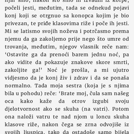
njih smo, nakon što smo ih izvadili iz korpe,
počeli jesti, međutim, tada se odnekud pojavi
konj koji se otrgnuo sa konopca kojim je bio
privezan, te priđe klasovima riže i poče ih jesti.
Mi se latismo svojih noževa i potrčasmo prema
njemu da ga zakoljemo prije nego što umre od
trovanja, međutim, njegov vlasnik reče nam:
‘Ostavite ga da prenoći barem jednu noć, pa
ako vidite da pokazuje znakove skore smrti,
zakoljite ga!’ Noć je prošla, a mi ujutro
vidjesmo da je konj živ i zdrav i da se ponaša
normalno. Tada moja sestra (koja je s njima
bila u pohodu) reče: ‘Brate moj, čula sam našeg
oca kako kaže da otrov izgubi svoju
djelotvornost ako se skuha (na vatri). Potom
ona naloži vatru te nad njom u loncu skuha
klasove riže, nakon čega se zrna odvojiše iz
svojih ljuspica, tako da ostadoše samo bijela