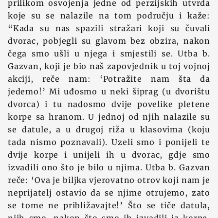
prilikom osvojenja jedne od perzijskih utvrda
koje su se nalazile na tom području i kaže:
“Kada su nas spazili stražari koji su čuvali
dvorac, pobjegli su glavom bez obzira, nakon
čega smo ušli u njega i smjestili se. Utba b.
Gazvan, koji je bio naš zapovjednik u toj vojnoj
akciji, reče nam: ‘Potražite nam šta da
jedemo!’ Mi uđosmo u neki šiprag (u dvorištu
dvorca) i tu nađosmo dvije povelike pletene
korpe sa hranom. U jednoj od njih nalazile su
se datule, a u drugoj riža u klasovima (koju
tada nismo poznavali). Uzeli smo i ponijeli te
dvije korpe i unijeli ih u dvorac, gdje smo
izvadili ono što je bilo u njima. Utba b. Gazvan
reče: ‘Ova je biljka vjerovatno otrov koji nam je
neprijatelj ostavio da se njime otrujemo, zato
se tome ne približavajte!’ Što se tiče datula,