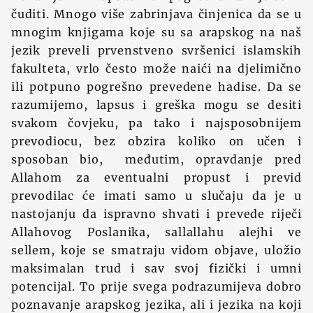
čuditi. Mnogo više zabrinjava činjenica da se u
mnogim knjigama koje su sa arapskog na naš
jezik preveli prvenstveno svršenici islamskih
fakulteta, vrlo često može naići na djelimično
ili potpuno pogrešno prevedene hadise. Da se
razumijemo, lapsus i greška mogu se desiti
svakom čovjeku, pa tako i najsposobnijem
prevodiocu, bez obzira koliko on učen i
sposoban bio, međutim, opravdanje pred
Allahom za eventualni propust i previd
prevodilac će imati samo u slučaju da je u
nastojanju da ispravno shvati i prevede riječi
Allahovog Poslanika, sallallahu alejhi ve
sellem, koje se smatraju vidom objave, uložio
maksimalan trud i sav svoj fizički i umni
potencijal. To prije svega podrazumijeva dobro
poznavanje arapskog jezika, ali i jezika na koji