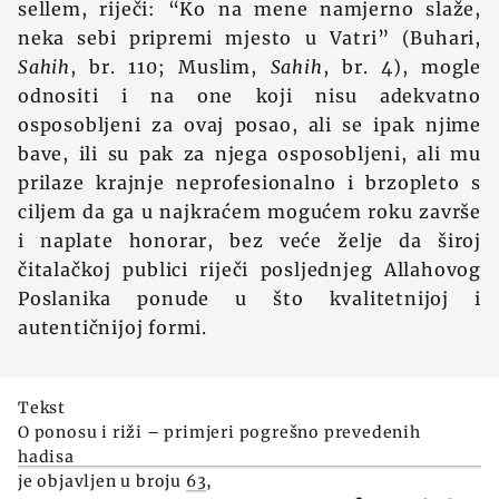
sellem, riječi: “Ko na mene namjerno slaže,
neka sebi pripremi mjesto u Vatri” (Buhari,
Sahih
, br. 110; Muslim,
Sahih
, br. 4), mogle
odnositi i na one koji nisu adekvatno
osposobljeni za ovaj posao, ali se ipak njime
bave, ili su pak za njega osposobljeni, ali mu
prilaze krajnje neprofesionalno i brzopleto s
ciljem da ga u najkraćem mogućem roku završe
i naplate honorar, bez veće želje da široj
čitalačkoj publici riječi posljednjeg Allahovog
Poslanika ponude u što kvalitetnijoj i
autentičnijoj formi.
Tekst
O ponosu i riži – primjeri pogrešno prevedenih
hadisa
je objavljen u broju
63
,