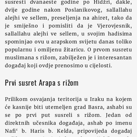
susresti dvanaeste godine po Hidžri, dakle,
dvije godine nakon Poslanikovog, sallallahu
alejhi ve sellem, preseljenja na ahiret, tako da
je smiješno i pomisliti da je Vjerovjesnik,
sallallahu alejhi ve sellem, u svojim hadisima
spominjao ovu u arapskom svijetu danas toliko
popularnu i omiljenu žitaricu. O prvom susretu
muslimana s rižom, zabilježen je i interesantan
događaj koji ovdje prenosimo u cijelosti.
Prvi susret Arapa s rižom
Prilikom osvajanja teritorija u Iraku na kojem
će kasnije biti utemeljen grad Basra, ashabi su
se po prvi put susreli s rižom. Jedan od
direktnih učesnika događaja, ashab po imenu
Nafi‘ b. Haris b. Kelda, pripovijeda događaj