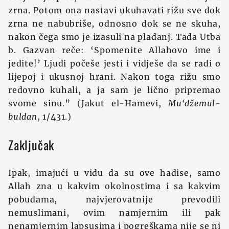
zrna. Potom ona nastavi ukuhavati rižu sve dok
zrna ne nabubriše, odnosno dok se ne skuha,
nakon čega smo je izasuli na pladanj. Tada Utba
b. Gazvan reče: ‘Spomenite Allahovo ime i
jedite!’ Ljudi počeše jesti i vidješe da se radi o
lijepoj i ukusnoj hrani. Nakon toga rižu smo
redovno kuhali, a ja sam je lično pripremao
svome sinu.” (Jakut el-Hamevi,
Mu‘džemul-
buldan
, 1/431.)
Zaključak
Ipak, imajući u vidu da su ove hadise, samo
Allah zna u kakvim okolnostima i sa kakvim
pobudama, najvjerovatnije prevodili
nemuslimani, ovim namjernim ili pak
nenamjernim lapsusima i pogreškama nije se ni