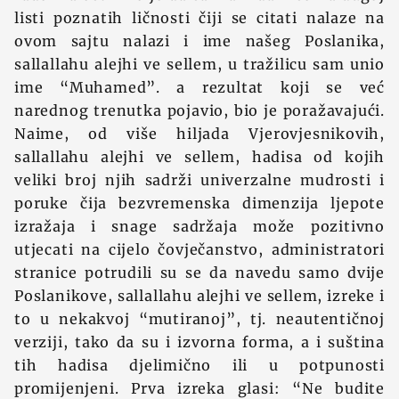
listi poznatih ličnosti čiji se citati nalaze na
ovom sajtu nalazi i ime našeg Poslanika,
sallallahu alejhi ve sellem, u tražilicu sam unio
ime “Muhamed”. a rezultat koji se već
narednog trenutka pojavio, bio je poražavajući.
Naime, od više hiljada Vjerovjesnikovih,
sallallahu alejhi ve sellem, hadisa od kojih
veliki broj njih sadrži univerzalne mudrosti i
poruke čija bezvremenska dimenzija ljepote
izražaja i snage sadržaja može pozitivno
utjecati na cijelo čovječanstvo, administratori
stranice potrudili su se da navedu samo dvije
Poslanikove, sallallahu alejhi ve sellem, izreke i
to u nekakvoj “mutiranoj”, tj. neautentičnoj
verziji, tako da su i izvorna forma, a i suština
tih hadisa djelimično ili u potpunosti
promijenjeni. Prva izreka glasi: “Ne budite