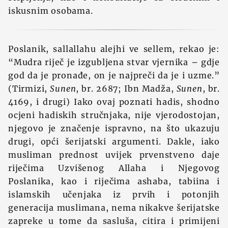
iskusnim osobama.
Poslanik, sallallahu alejhi ve sellem, rekao je:
“Mudra riječ je izgubljena stvar vjernika – gdje
god da je pronađe, on je najpreči da je i uzme.”
(Tirmizi,
Sunen
, br. 2687; Ibn Madža,
Sunen
, br.
4169, i drugi) Iako ovaj poznati hadis, shodno
ocjeni hadiskih stručnjaka, nije vjerodostojan,
njegovo je značenje ispravno, na što ukazuju
drugi, opći šerijatski argumenti. Dakle, iako
musliman prednost uvijek prvenstveno daje
riječima Uzvišenog Allaha i Njegovog
Poslanika, kao i riječima ashaba, tabiina i
islamskih učenjaka iz prvih i potonjih
generacija muslimana, nema nikakve šerijatske
zapreke u tome da sasluša, citira i primijeni