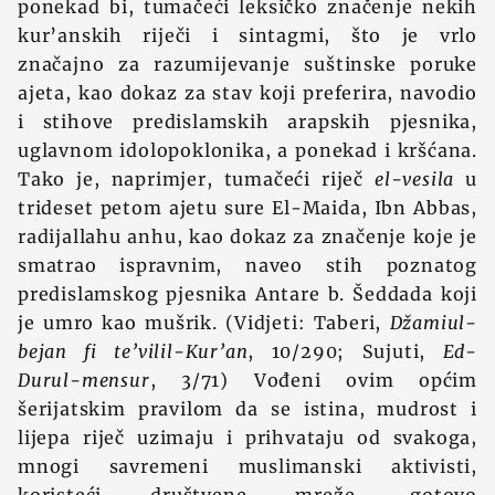
ponekad bi, tumačeći leksičko značenje nekih
kur’anskih riječi i sintagmi, što je vrlo
značajno za razumijevanje suštinske poruke
ajeta, kao dokaz za stav koji preferira, navodio
i stihove predislamskih arapskih pjesnika,
uglavnom idolopoklonika, a ponekad i kršćana.
Tako je, naprimjer, tumačeći riječ
el-vesila
u
trideset petom ajetu sure El-Maida, Ibn Abbas,
radijallahu anhu, kao dokaz za značenje koje je
smatrao ispravnim, naveo stih poznatog
predislamskog pjesnika Antare b. Šeddada koji
je umro kao mušrik. (Vidjeti: Taberi,
Džamiul-
bejan fi te’vilil-Kur’an
, 10/290; Sujuti,
Ed-
Durul-mensur
, 3/71) Vođeni ovim općim
šerijatskim pravilom da se istina, mudrost i
lijepa riječ uzimaju i prihvataju od svakoga,
mnogi savremeni muslimanski aktivisti,