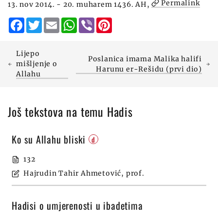
Permalink
13. nov 2014. - 20. muharem 1436. AH,
Facebook
Twitter
Email
WhatsApp
Viber
Pinterest
Lijepo
Poslanica imama Malika halifi
mišljenje o
Harunu er-Rešidu (prvi dio)
Allahu
Još tekstova na temu Hadis
Ko su Allahu bliski
d
132
Hajrudin Tahir Ahmetović, prof.
Hadisi o umjerenosti u ibadetima