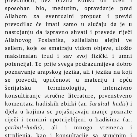
prevodiocu, bez obzira koliko on učen i
sposoban bio, međutim, opravdanje pred
Allahom za eventualni propust i previd
prevodilac će imati samo u slučaju da je u
nastojanju da ispravno shvati i prevede riječi
Allahovog Poslanika, sallallahu alejhi ve
sellem, koje se smatraju vidom objave, uložio
maksimalan trud i sav svoj fizički i umni
potencijal. To prije svega podrazumijeva dobro
poznavanje arapskog jezika, ali i jezika na koji
se prevodi, upućenost u materiju i opću
šerijatsku terminologiju, intenzivno
konsultiranje stručne literature, prvenstveno
komentara hadiskih zbirki (ar.
šuruhul-hadis
) i
djela u kojima se pojašnjavaju manje poznate
riječi i termini upotrijebljeni u hadisima (ar.
garibul-hadis
), ali i mnogo vremena i
strpljenja, kao i konsultacije sa stručnim i