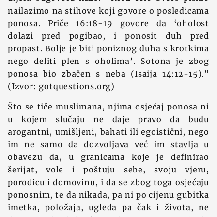
nailazimo na stihove koji govore o posledicama
ponosa. Priče 16:18-19 govore da ‘oholost
dolazi pred pogibao, i ponosit duh pred
propast. Bolje je biti poniznog duha s krotkima
nego deliti plen s oholima’. Sotona je zbog
ponosa bio zbačen s neba (Isaija 14:12-15).”
(Izvor: gotquestions.org)
Što se tiče muslimana, njima osjećaj ponosa ni
u kojem slučaju ne daje pravo da budu
arogantni, umišljeni, bahati ili egoistični, nego
im ne samo da dozvoljava već im stavlja u
obavezu da, u granicama koje je definirao
šerijat, vole i poštuju sebe, svoju vjeru,
porodicu i domovinu, i da se zbog toga osjećaju
ponosnim, te da nikada, pa ni po cijenu gubitka
imetka, položaja, ugleda pa čak i života, ne