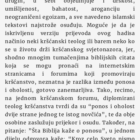
drugih, u sebi objedinjuje i drskost,
umišljenost, bahatost, aroganciju i
neograničeni egoizam, a sve navedeno islamski
tekstovi najstrože osuđuju. Moguće je da je
iskrivljenu verziju prijevoda ovog hadisa
načinio neki kršćanski teolog ili barem neko ko
se u životu drži kršćanskog svjetonazora, jer,
shodno mnogim tumačenjima biblijskih citata
koja se mogu pronaći na internetskim
stranicama i forumima koji promoviraju
kršćanstvo, neznatna je razlika između ponosa
i oholosti, gotovo zanemarljiva. Tako, recimo,
na jednom kršćanskom forumu, diplomirani
teolog kršćanstva tvrdi da su “ponos i oholost
dvije strane jednog te istog novčića”, te da obje
osobine zaslužuju prijekor i osudu. Također, na
pitanje: ”Šta Biblija kaže o ponosu”, u jednom
dijelu odgovora kaže: “Kroz celo Sveto pismo