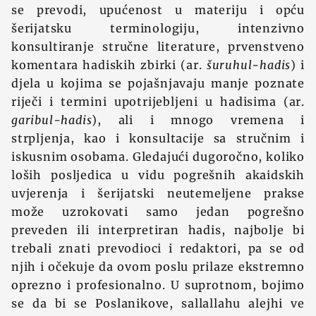
se prevodi, upućenost u materiju i opću
šerijatsku terminologiju, intenzivno
konsultiranje stručne literature, prvenstveno
komentara hadiskih zbirki (ar.
šuruhul-hadis
) i
djela u kojima se pojašnjavaju manje poznate
riječi i termini upotrijebljeni u hadisima (ar.
garibul-hadis
), ali i mnogo vremena i
strpljenja, kao i konsultacije sa stručnim i
iskusnim osobama. Gledajući dugoročno, koliko
loših posljedica u vidu pogrešnih akaidskih
uvjerenja i šerijatski neutemeljene prakse
može uzrokovati samo jedan pogrešno
preveden ili interpretiran hadis, najbolje bi
trebali znati prevodioci i redaktori, pa se od
njih i očekuje da ovom poslu prilaze ekstremno
oprezno i profesionalno. U suprotnom, bojimo
se da bi se Poslanikove, sallallahu alejhi ve