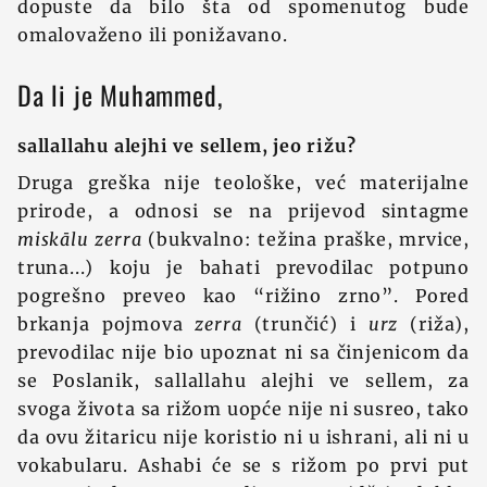
dopuste da bilo šta od spomenutog bude
omalovaženo ili ponižavano.
Da li je Muhammed,
sallallahu alejhi ve sellem, jeo rižu?
Druga greška nije teološke, već materijalne
prirode, a odnosi se na prijevod sintagme
miskālu zerra
(bukvalno: težina praške, mrvice,
truna...) koju je bahati prevodilac potpuno
pogrešno preveo kao “rižino zrno”. Pored
brkanja pojmova
zerra
(trunčić) i
urz
(riža),
prevodilac nije bio upoznat ni sa činjenicom da
se Poslanik, sallallahu alejhi ve sellem, za
svoga života sa rižom uopće nije ni susreo, tako
da ovu žitaricu nije koristio ni u ishrani, ali ni u
vokabularu. Ashabi će se s rižom po prvi put