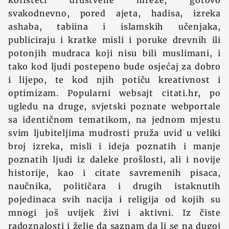
koristeći društvene mreže, gotovo
svakodnevno, pored ajeta, hadisa, izreka
ashaba, tabiina i islamskih učenjaka,
publiciraju i kratke misli i poruke drevnih ili
potonjih mudraca koji nisu bili muslimani, i
tako kod ljudi postepeno bude osjećaj za dobro
i lijepo, te kod njih potiču kreativnost i
optimizam. Popularni websajt citati.hr, po
ugledu na druge, svjetski poznate webportale
sa identičnom tematikom, na jednom mjestu
svim ljubiteljima mudrosti pruža uvid u veliki
broj izreka, misli i ideja poznatih i manje
poznatih ljudi iz daleke prošlosti, ali i novije
historije, kao i citate savremenih pisaca,
naučnika, političara i drugih istaknutih
pojedinaca svih nacija i religija od kojih su
mnogi još uvijek živi i aktivni. Iz čiste
radoznalosti i želje da saznam da li se na dugoj