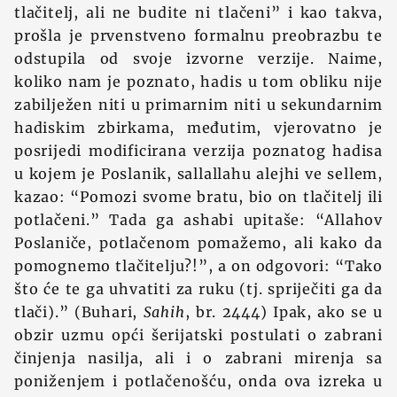
tlačitelj, ali ne budite ni tlačeni” i kao takva,
prošla je prvenstveno formalnu preobrazbu te
odstupila od svoje izvorne verzije. Naime,
koliko nam je poznato, hadis u tom obliku nije
zabilježen niti u primarnim niti u sekundarnim
hadiskim zbirkama, međutim, vjerovatno je
posrijedi modificirana verzija poznatog hadisa
u kojem je Poslanik, sallallahu alejhi ve sellem,
kazao: “Pomozi svome bratu, bio on tlačitelj ili
potlačeni.” Tada ga ashabi upitaše: “Allahov
Poslaniče, potlačenom pomažemo, ali kako da
pomognemo tlačitelju?!”, a on odgovori: “Tako
što će te ga uhvatiti za ruku (tj. spriječiti ga da
tlači).” (Buhari,
Sahih
, br. 2444) Ipak, ako se u
obzir uzmu opći šerijatski postulati o zabrani
činjenja nasilja, ali i o zabrani mirenja sa
poniženjem i potlačenošću, onda ova izreka u