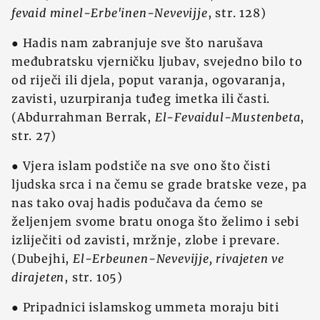
fevaid minel-Erbe'inen-Nevevijje
, str. 128)
● Hadis nam zabranjuje sve što narušava
međubratsku vjerničku ljubav, svejedno bilo to
od riječi ili djela, poput varanja, ogovaranja,
zavisti, uzurpiranja tuđeg imetka ili časti.
(Abdurrahman Berrak,
El-Fevaidul-Mustenbeta
,
str. 27)
● Vjera islam podstiče na sve ono što čisti
ljudska srca i na čemu se grade bratske veze, pa
nas tako ovaj hadis podučava da ćemo se
željenjem svome bratu onoga što želimo i sebi
izliječiti od zavisti, mržnje, zlobe i prevare.
(Dubejhi,
El-Erbeunen-Nevevijje, rivajeten ve
dirajeten
, str. 105)
● Pripadnici islamskog ummeta moraju biti