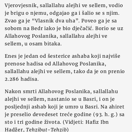
Vjerovjesnik, sallallahu alejhi ve sellem, vodio
je brigu o njemu, odgajao ga i šalio se s njim.
Zvao ga je “Vlasnik dva uha”. Poveo ga je sa
sobom na Bedr iako je bio dječačić. Borio se uz
Allahovog Poslanika, sallallahu alejhi ve
sellem, u osam bitaka.
Enes je jedan od šesterice ashaba koji najviše
prenose hadisa od Allahovog Poslanika,
sallallahu alejhi ve sellem, tako da je on prenio
2.286 hadisa.
Nakon smrti Allahovog Poslanika, sallallahu
alejhi ve sellem, nastanio se u Basri, i on je
posljednji ashab koji je umro u Basri. Na ahiret
je preselio devedeset treće godine (93. h. g.) sa
sto i tri godine života. (Vidjeti: Hafiz Ibn
Hadžer,
Tehzibut-Tehzib
)