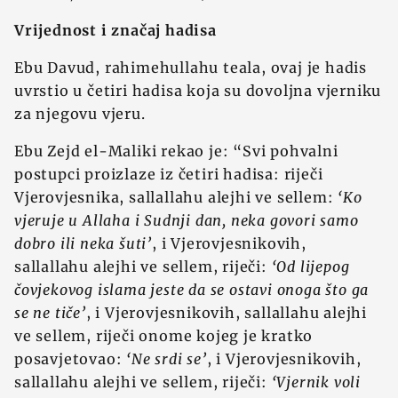
Vrijednost i značaj hadisa
Ebu Davud, rahimehullahu teala, ovaj je hadis
uvrstio u četiri hadisa koja su dovoljna vjerniku
za njegovu vjeru.
Ebu Zejd el-Maliki rekao je: “Svi pohvalni
postupci proizlaze iz četiri hadisa: riječi
Vjerovjesnika, sallallahu alejhi ve sellem:
‘Ko
vjeruje u Allaha i Sudnji dan, neka govori samo
dobro ili neka šuti’
, i Vjerovjesnikovih,
sallallahu alejhi ve sellem, riječi:
‘Od lijepog
čovjekovog islama jeste da se ostavi onoga što ga
se ne tiče’
, i Vjerovjesnikovih, sallallahu alejhi
ve sellem, riječi onome kojeg je kratko
posavjetovao:
‘Ne srdi se’
, i Vjerovjesnikovih,
sallallahu alejhi ve sellem, riječi:
‘Vjernik voli