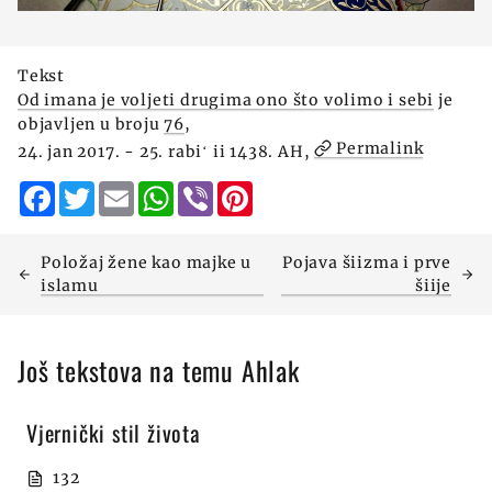
Tekst
Od imana je voljeti drugima ono što volimo i sebi
je
objavljen u broju
76
,
Permalink
24. jan 2017. - 25. rabiʻ ii 1438. AH,
Facebook
Twitter
Email
WhatsApp
Viber
Pinterest
Položaj žene kao majke u
Pojava šiizma i prve
islamu
šiije
Još tekstova na temu Ahlak
Vjernički stil života
132