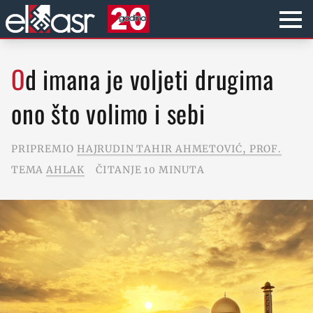
Od imana je voljeti drugima
ono što volimo i sebi
PRIPREMIO
HAJRUDIN TAHIR AHMETOVIĆ, PROF.
TEMA
AHLAK
ČITANJE 10 MINUTA