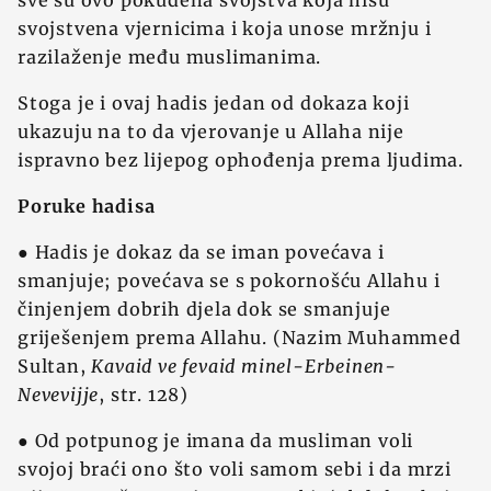
sve su ovo pokuđena svojstva koja nisu
svojstvena vjernicima i koja unose mržnju i
razilaženje među muslimanima.
Stoga je i ovaj hadis jedan od dokaza koji
ukazuju na to da vjerovanje u Allaha nije
ispravno bez lijepog ophođenja prema ljudima.
Poruke hadisa
● Hadis je dokaz da se iman povećava i
smanjuje; povećava se s pokornošću Allahu i
činjenjem dobrih djela dok se smanjuje
griješenjem prema Allahu. (Nazim Muhammed
Sultan,
Kavaid ve fevaid minel-Erbeinen-
Nevevijje
, str. 128)
● Od potpunog je imana da musliman voli
svojoj braći ono što voli samom sebi i da mrzi