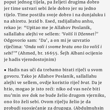
poput jednog tijela, pa željeti drugima dobro
jer time ustvari sebi žele dobro jer su jedno
tijelo. Time postižu svoje dobro i na dunjaluku i
na ahiretu. Jezid b. Esed, radijallahu anhu,
rekao je: “Upitao me je Allahov Poslanik,
sallallahu alejhi ve sellem:
‘Voliš li Džennet?’
Odgovorio sam: ‘Da’, a on mi je uzvratio
riječima:
‘Onda voli i svome bratu ono što voliš i
sebi!’”
(Ahmed, br. 16655. Šejh Albani ocijenio
je hadis vjerodostojnim)
● Hadis nas uči da trebamo birati riječi u svom
govoru. Tako je Allahov Poslanik, sallallahu
alejhi ve sellem, ovdje koristio riječ
brat
. Da je
htio, mogao je isto reći: niko od vas neće biti
mu’min sve dok ne bude želio drugom vjerniku,
ono što želi sebi. Ovom riječju želio je da
probudi suosjećanje za drugoga. (Abdulmuhsin