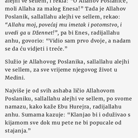
alejhi ve sellem, i rekla: “O Allahov Poslaniče,
moli Allaha za malog Enesa!” Tada je Allahov
Poslanik, sallallahu alejhi ve sellem, rekao:
“Allahu moj, povećaj mu imetak i pot
omstvo, i
uvedi ga u Džennet!”,
pa bi Enes, radijallahu
anhu, govorio: “Vidio sam prvo dvoje, a nadam
se da ću vidjeti i treće.”
Služio je Allahovog Poslanika, sallallahu alejhi
ve sellem, za sve vrijeme njegovog život u
Medini.
Najviše je od svih ashaba ličio Allahovom
Poslaniku, sallallahu alejhi ve sellem, po svome
namazu, kako kaže Ebu Hurejra, radijallahu
anhu. Sumama kazuje: “Klanjao bi i oduživao s
kijamom sve dok mu pete ne bi popucale od
stajanja.”