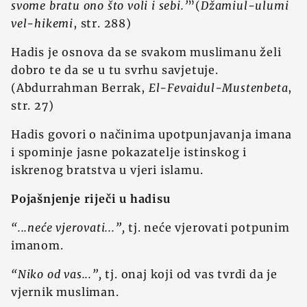
svome bratu ono što voli i sebi.’
”(
Džamiul-ulumi
vel-hikemi
, str. 288)
Hadis je osnova da se svakom muslimanu želi
dobro te da se u tu svrhu savjetuje.
(Abdurrahman Berrak,
El-Fevaidul-Mustenbeta
,
str. 27)
Hadis govori o načinima upotpunjavanja imana
i spominje jasne pokazatelje istinskog i
iskrenog bratstva u vjeri islamu.
Pojašnjenje riječi u hadisu
“...neće vjerovati...”,
tj. neće vjerovati potpunim
imanom.
“Niko od vas...”,
tj. onaj koji od vas tvrdi da je
vjernik musliman.