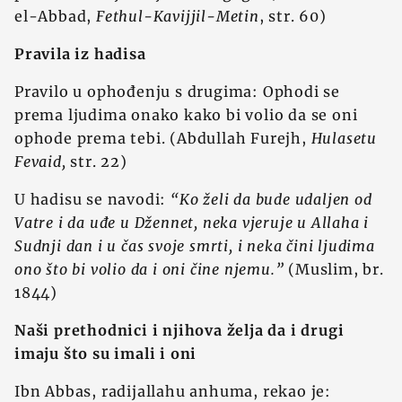
el-Abbad,
Fethul-Kavijjil-Metin
, str. 60)
Pravila iz hadisa
Pravilo u ophođenju s drugima: Ophodi se
prema ljudima onako kako bi volio da se oni
ophode prema tebi. (Abdullah Furejh,
Hulasetu
Fevaid,
str. 22)
U hadisu se navodi:
“Ko želi da bude udaljen od
Vatre i da uđe u Džennet, neka vjeruje u Allaha i
Sudnji dan i u čas svoje smrti, i neka čini ljudima
ono što bi volio da i oni čine njemu.”
(Muslim, br.
1844)
Naši prethodnici i njihova želja da i drugi
imaju što su imali i oni
Ibn Abbas, radijallahu anhuma, rekao je: