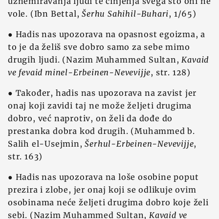
uznemiravanja ljudi te činjenja svega što oni ne
vole. (Ibn Bettal,
Šerhu Sahihil-Buhari
, 1/65)
● Hadis nas upozorava na opasnost egoizma, a
to je da želiš sve dobro samo za sebe mimo
drugih ljudi. (Nazim Muhammed Sultan,
Kavaid
ve fevaid minel-Erbeinen-Nevevijje
, str. 128)
● Također, hadis nas upozorava na zavist jer
onaj koji zavidi taj ne može željeti drugima
dobro, već naprotiv, on želi da dođe do
prestanka dobra kod drugih. (Muhammed b.
Salih el-Usejmin,
Šerhul-Erbeinen-Nevevijje
,
str. 163)
● Hadis nas upozorava na loše osobine poput
prezira i zlobe, jer onaj koji se odlikuje ovim
osobinama neće željeti drugima dobro koje želi
sebi. (Nazim Muhammed Sultan,
Kavaid ve