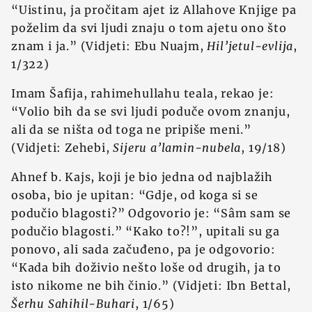
“Uistinu, ja pročitam ajet iz Allahove Knjige pa
poželim da svi ljudi znaju o tom ajetu ono što
znam i ja.” (Vidjeti: Ebu Nuajm,
Hil’jetul-evlija
,
1/322)
Imam Šafija, rahimehullahu teala, rekao je:
“Volio bih da se svi ljudi poduče ovom znanju,
ali da se ništa od toga ne pripiše meni.”
(Vidjeti: Zehebi,
Sijeru a’lamin-nubela
, 19/18)
Ahnef b. Kajs, koji je bio jedna od najblažih
osoba, bio je upitan: “Gdje, od koga si se
podučio blagosti?” Odgovorio je: “Sâm sam se
podučio blagosti.” “Kako to?!”, upitali su ga
ponovo, ali sada začuđeno, pa je odgovorio:
“Kada bih doživio nešto loše od drugih, ja to
isto nikome ne bih činio.” (Vidjeti: Ibn Bettal,
Šerhu Sahihil-Buhari
, 1/65)