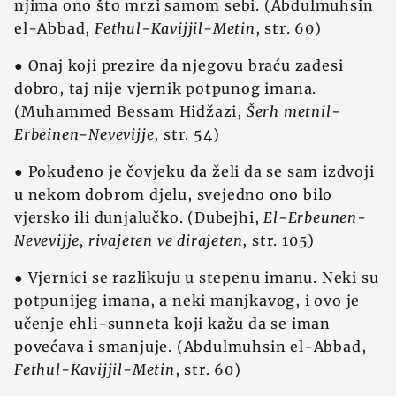
njima ono što mrzi samom sebi. (Abdulmuhsin
el-Abbad,
Fethul-Kavijjil-Metin
, str. 60)
● Onaj koji prezire da njegovu braću zadesi
dobro, taj nije vjernik potpunog imana.
(Muhammed Bessam Hidžazi,
Šerh metnil-
Erbeinen-Nevevijje
, str. 54)
● Pokuđeno je čovjeku da želi da se sam izdvoji
u nekom dobrom djelu, svejedno ono bilo
vjersko ili dunjalučko. (Dubejhi,
El-Erbeunen-
Nevevijje, rivajeten ve dirajeten
, str. 105)
● Vjernici se razlikuju u stepenu imanu. Neki su
potpunijeg imana, a neki manjkavog, i ovo je
učenje ehli-sunneta koji kažu da se iman
povećava i smanjuje. (Abdulmuhsin el-Abbad,
Fethul-Kavijjil-Metin
, str. 60)