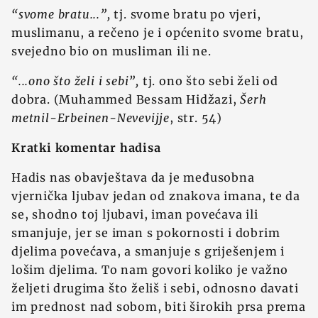
“svome bratu...”,
tj. svome bratu po vjeri,
muslimanu, a rečeno je i općenito svome bratu,
svejedno bio on musliman ili ne.
“...ono što želi i sebi”,
tj. ono što sebi želi od
dobra. (Muhammed Bessam Hidžazi,
Šerh
metnil-Erbeinen-Nevevijje
, str. 54)
Kratki komentar hadisa
Hadis nas obavještava da je međusobna
vjernička ljubav jedan od znakova imana, te da
se, shodno toj ljubavi, iman povećava ili
smanjuje, jer se iman s pokornosti i dobrim
djelima povećava, a smanjuje s griješenjem i
lošim djelima. To nam govori koliko je važno
željeti drugima što želiš i sebi, odnosno davati
im prednost nad sobom, biti širokih prsa prema