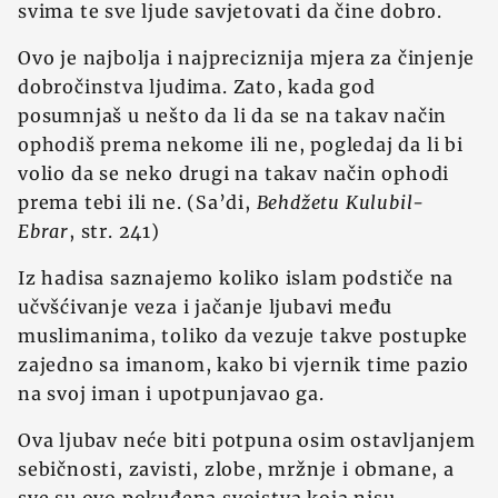
svima te sve ljude savjetovati da čine dobro.
Ovo je najbolja i najpreciznija mjera za činjenje
dobročinstva ljudima. Zato, kada god
posumnjaš u nešto da li da se na takav način
ophodiš prema nekome ili ne, pogledaj da li bi
volio da se neko drugi na takav način ophodi
prema tebi ili ne. (Sa’di,
Behdžetu Kulubil-
Ebrar
, str. 241)
Iz hadisa saznajemo koliko islam podstiče na
učvšćivanje veza i jačanje ljubavi među
muslimanima, toliko da vezuje takve postupke
zajedno sa imanom, kako bi vjernik time pazio
na svoj iman i upotpunjavao ga.
Ova ljubav neće biti potpuna osim ostavljanjem
sebičnosti, zavisti, zlobe, mržnje i obmane, a