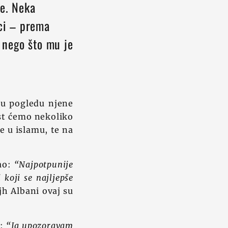
te. Neka
ici – prema
e nego što mu je
 u pogledu njene
est ćemo nekoliko
e u islamu, te na
kao:
“Najpotpunije
 koji se najljepše
jh Albani ovaj su
:
“Ja upozoravam