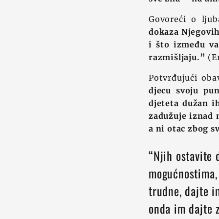
Govoreći o lju
dokaza Njegovih 
i što između vas
razmišljaju.”
(E
Potvrđujući oba
djecu svoju pu
djeteta dužan i
zadužuje iznad m
a ni otac zbog s
“Njih ostavite 
mogućnostima, i
trudne, dajte i
onda im dajte 