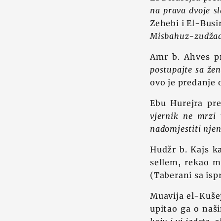
na prava dvoje sl
Zehebi i El-Busi
Misbahuz-zudža
Amr b. Ahves pr
postupajte sa že
ovo je predanje 
Ebu Hurejra pre
vjernik ne mrzi 
nadomjestiti nje
Hudžr b. Kajs ka
sellem, rekao 
(Taberani sa isp
Muavija el-Kušej
upitao ga o naš