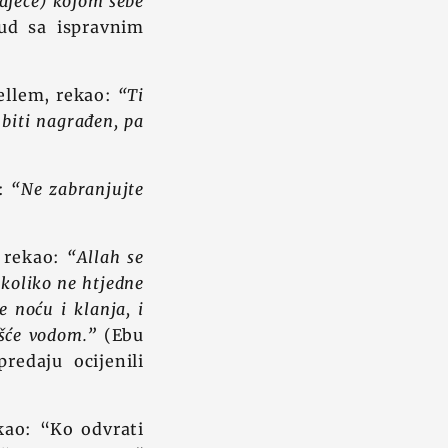
 odjeće) kojom sebe
d sa ispravnim
sellem, rekao:
“Ti
 biti nagrađen, pa
o:
“Ne zabranjujte
, rekao:
“Allah se
ukoliko ne htjedne
e noću i klanja, i
ršće vodom.”
(Ebu
edaju ocijenili
ekao: “Ko odvrati