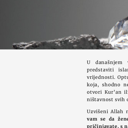
U današnjem v
predstaviti is
vrijednosti. Op
koja, shodno n
otvori Kur’an i
ništavnost svih o
Uzvišeni Allah
vam se da žene
pričinjavate, s 