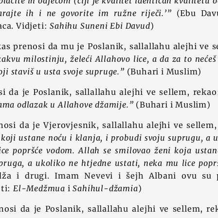
oblačite ih odjećom (čiji je kvalitet identičan kvalitetu
arajte ih i ne govorite im ružne riječi.’”
(Ebu Davu
ca. Vidjeti:
Sahihu Suneni Ebi Davud
)
as prenosi da mu je Poslanik, sallallahu alejhi ve 
kakvu milostinju, želeći Allahovo lice, a da za to nećeš
oji staviš u usta svoje supruge.”
(Buhari i Muslim)
 da je Poslanik, sallallahu alejhi ve sellem, reka
ama odlazak u Allahove džamije.”
(Buhari i Muslim)
osi da je Vjerovjesnik, sallallahu alejhi ve sellem
koji ustane noću i klanja, i probudi svoju suprugu, a 
lice popršće vodom. Allah se smilovao ženi koja ustan
pruga, a ukoliko ne htjedne ustati, neka mu lice pop
ža i drugi. Imam Nevevi i šejh Albani ovu su pr
eti:
El-Medžmua
i
Sahihul-džamia
)
osi da je Poslanik, sallallahu alejhi ve sellem, r