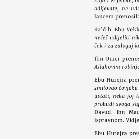
koju i vi jedete, 
odijevate, ne ud
lancem prenosila
Sa’d b. Ebu Vekk
nećeš udijeliti ni
čak i za zalogaj k
Ibn Omer prenosi
Allahovim robinj
Ebu Hurejra pren
smilovao čovjeku 
ustati, neka joj 
probudi svoga su
Davud, Ibn Mad
ispravnom. Vidj
Ebu Hurejra pren