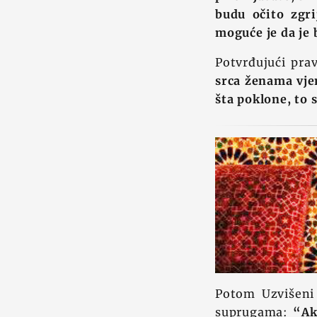
budu očito zgri
moguće je da je 
Potvrđujući pra
srca ženama vje
šta poklone, to 
Potom Uzvišeni
suprugama:
“Ak