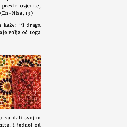
prezir osjetite,
(En-Nisa, 19)
ah kaže:
“I draga
je volje od toga
 su dali svojim
ite, i jednoj od