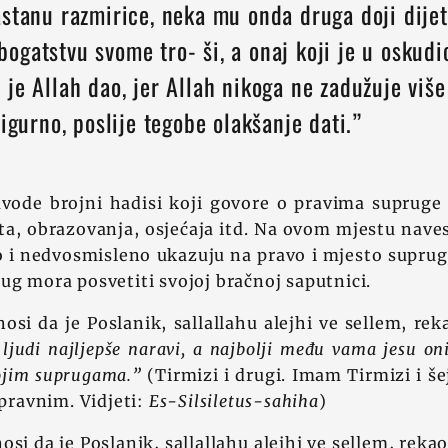
astanu razmirice, neka mu onda druga doji dije
ogatstvu svome tro- ši, a onaj koji je u oskud
je Allah dao, jer Allah nikoga ne zadužuje viš
sigurno, poslije tegobe olakšanje dati.”
vode brojni hadisi koji govore o pravima supruge
vota, obrazovanja, osjećaja itd. Na ovom mjestu nav
o i nedvosmisleno ukazuju na pravo i mjesto suprug
ug mora posvetiti svojoj bračnoj saputnici.
osi da je Poslanik, sallallahu alejhi ve sellem, re
ljudi najljepše naravi, a najbolji među vama jesu oni
ojim suprugama.”
(Tirmizi i drugi. Imam Tirmizi i še
spravnim. Vidjeti:
Es-Silsiletus-sahiha
)
si da je Poslanik, sallallahu alejhi ve sellem, rekao