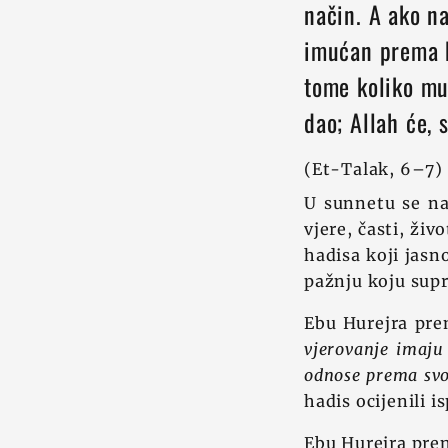
način. A ako n
imućan prema b
tome koliko mu 
dao; Allah će, 
(Et-Talak, 6–7)
U sunnetu se na
vjere, časti, ži
hadisa koji jasn
pažnju koju supr
Ebu Hurejra pren
vjerovanje imaju 
odnose prema sv
hadis ocijenili i
Ebu Hurejra preno