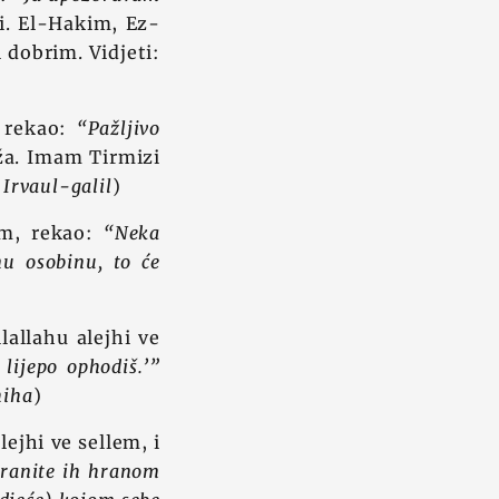
i. El-Hakim, Ez-
 dobrim. Vidjeti:
, rekao:
“Pažljivo
ža. Imam Tirmizi
:
Irvaul-galil
)
em, rekao:
“Neka
nu osobinu, to će
lallahu alejhi ve
lijepo ophodiš.’”
hiha
)
ejhi ve sellem, i
ranite ih hranom