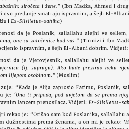
abašnih: siročeta i žene.”
(Ibn Madža, Ahmed i drug
ri ovo predanje smatraju ispravnim, a šejh El-Albani
dža
i
Es-Silsiletus-sahiha
)
enosi da je Poslanik, sallallahu alejhi ve sellem
nama, one su zatočenice kod vas.”
(Tirmizi i Ibn Mad
ocijenio ispravnim, a šejh El-Albani dobrim. Vidjeti
nosi da je Vjerovjesnik, sallallahu alejhi ve sell
vjernicu (tj. suprugu). Ako bude prezirao neku nje
nom lijepom osobinom.”
(Muslim)
zuje: “Kada je Alija zaprosio Fatimu, Poslanik, sal
mu je:
‘Ona ti pripada, pod uvjetom da se prema njoj 
ravnim lancem prenosilaca. Vidjeti:
Es-Silsiletus-sa
ri rekao je: “Otišao sam kod Poslanika, sallallahu al
im dužnostima prema ženama, a on mi je rekao:
‘H