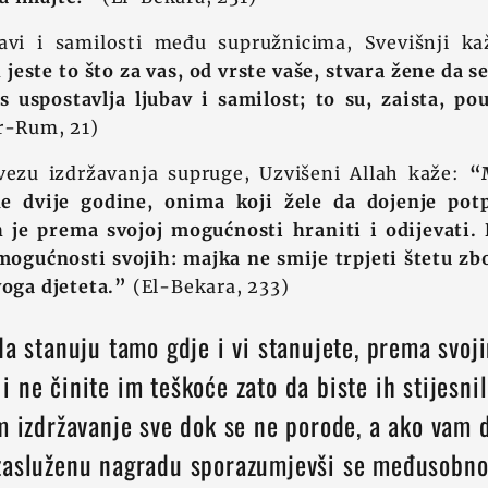
bavi i samilosti među supružnicima, Svevišnji k
jeste to što za vas, od vrste vaše, stvara žene da se
 uspostavlja ljubav i samilost; to su, zaista, po
r-Rum, 21)
vezu izdržavanja supruge, Uzvišeni Allah kaže:
“
ne dvije godine, onima koji žele da dojenje pot
h je prema svojoj mogućnosti hraniti i odijevati.
ogućnosti svojih: majka ne smije trpjeti štetu zb
voga djeteta.”
(El-Bekara, 233)
da stanuju tamo gdje i vi stanujete, prema svoj
 ne činite im teškoće zato da biste ih stijesnil
m izdržavanje sve dok se ne porode, a ako vam 
zasluženu nagradu sporazumjevši se međusobno 