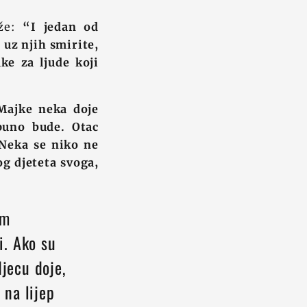
aže:
“I jedan od
 uz njih smirite,
uke za ljude koji
Majke neka doje
puno bude. Otac
 Neka se niko ne
og djeteta svoga,
im
i. Ako su
djecu doje,
na lijep