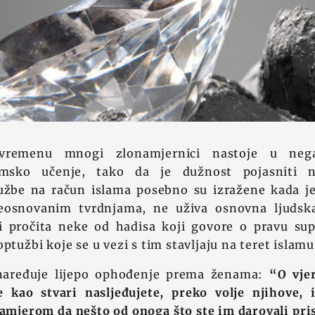
remenu mnogi zlonamjernici nastoje u nega
lamsko učenje, tako da je dužnost pojasniti n
tužbe na račun islama posebno su izražene kada je 
eosnovanim tvrdnjama, ne uživa osnovna ljudsk
li pročita neke od hadisa koji govore o pravu sup
ptužbi koje se u vezi s tim stavljaju na teret islamu
 naređuje lijepo ophođenje prema ženama:
“O vjer
 kao stvari nasljeđujete, preko volje njihove, 
namjerom da nešto od onoga što ste im darovali pri