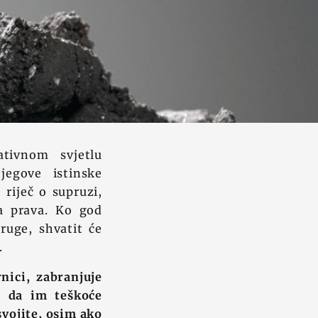
tivnom svjetlu
jegove istinske
riječ o supruzi,
a prava. Ko god
ruge, shvatit će
.
nici, zabranjuje
i da im teškoće
svojite, osim ako