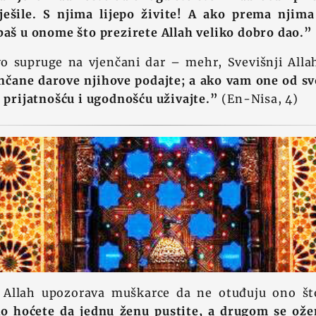
ješile. S njima lijepo živite! A ako prema njima 
baš u onome što prezirete Allah veliko dobro dao.”
vo supruge na vjenčani dar – mehr, Svevišnji All
nčane darove njihove podajte; a ako vam one od svo
s prijatnošću i ugodnošću uživajte.”
(En-Nisa, 4)
 Allah upozorava muškarce da ne otuđuju ono što
o hoćete da jednu ženu pustite, a drugom se ožen