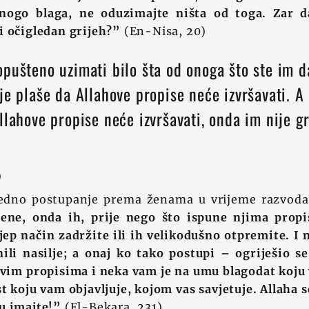
nogo blaga, ne oduzimajte ništa od toga. Zar d
i očigledan grijeh?”
(En-Nisa, 20)
pušteno uzimati bilo šta od onoga što ste im d
je plaše da Allahove propise neće izvršavati. A 
llahove propise neće izvršavati, onda im nije g
)
edno postupanje prema ženama u vrijeme razvoda,
ene, onda ih, prije nego što ispune njima prop
lijep način zadržite ili ih velikodušno otpremite. I 
nili nasilje; a onaj ko tako postupi – ogriješio s
ovim propisima i neka vam je na umu blagodat koju 
t koju vam objavljuje, kojom vas savjetuje. Allaha se
u imajte!”
(El-Bekara, 231)