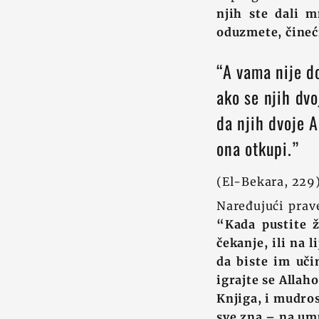
njih ste dali m
oduzmete, čineć
“A vama nije do
ako se njih dvo
da njih dvoje A
ona otkupi.”
(El-Bekara, 229
Naređujući prav
“Kada pustite ž
čekanje, ili na 
da biste im uči
igrajte se Allah
Knjiga, i mudros
sve zna – na um