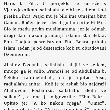
Haris b. Fihr. U porijeklu se susreće s
Vjerovjesnikom, sallallahu alejhi ve sellem, kod
pretka Fihra. Majci mu je bilo ime Umejma bint
Ganem. Rođen je četrdeset godina prije Hidžre.
Bio je među prvim muslimanima, jer je odmah
drugi dan, nakon primanja islama Ebu Bekra,
Ebu Ubejda posredstvom Ebu Bekra primio
islam. Jedan je od deseterice koji su obradovani
Džennetom.
Allahov Poslanik, sallallahu alejhi ve sellem,
mnogo ga je volio. Prenosi se od Abdullaha b.
Šekika, rahimehullah, da je upitao Aišu,
radijallahu anha: "Koji je to ashab bio najdraži
Allahovom Poslaniku, sallallahu alejhi ve
sellem?", a ona je odgovorila: "Ebu Bekr."
Upitao je: "A ko nakon njega?" "Omer",
odgovorila je Aiša. "A ko nakon njega?", upitao