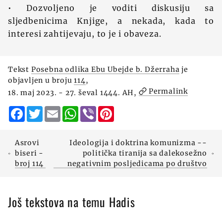
• Dozvoljeno je voditi diskusiju sa
sljedbenicima Knjige, a nekada, kada to
interesi zahtijevaju, to je i obaveza.
Tekst
Posebna odlika Ebu Ubejde b. Džerraha
je
objavljen u broju
114
,
Permalink
18. maj 2023. - 27. ševal 1444. AH,
Facebook
Twitter
Email
WhatsApp
Viber
Pinterest
Asrovi
Ideologija i doktrina komunizma --
biseri -
politička tiranija sa dalekosežno
broj 114
negativnim posljedicama po društvo
Još tekstova na temu Hadis