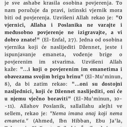
je sve ashabe krasila osobina povjerenja. To
nam poručuje da pravi, istinski vjernik mora
biti od povjerenja. Uzvišeni Allah rekao je:
"O
vjernici, Allaha i Poslanika ne varajte i
međusobno povjerenje ne izigravajte, a vi
dobro znate!"
(El-Enfal, 27). Jedna od osobina
vjernika koji će naslijediti Džennet, jeste i
ispunjavanje emaneta, vođenje brige o
povjerenim im stvarima. Uzvišeni Allah
kaže:
"...i koji o povjerenim im emanetima i
obavezama svojim brigu brinu"
(El-Mu'minun,
8)
,
da bi zatim rekao:
"...oni su dostojni
nasljednici, koji će Džennet naslijediti, oni će
u njemu vječno boraviti"
(El-Mu'minun, 10-
-11). Allahov Poslanik, sallallahu alejhi ve
sellem, rekao je:
"Nema imana onaj koji nema
emaneta."
(Ahmed, Ibn Hibban, Ebu Ja'la,