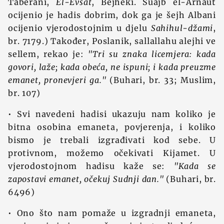
Taberani,
El-Evsat
, Bejheki. Šuajb el-Arnaut
ocijenio je hadis dobrim, dok ga je šejh Albani
ocijenio vjerodostojnim u djelu
Sahihul-džami
,
br. 7179.) Također, Poslanik, sallallahu alejhi ve
sellem, rekao je:
"Tri su znaka licemjera: kada
govori, laže; kada obeća, ne ispuni; i kada preuzme
emanet, pronevjeri ga."
(Buhari, br. 33; Muslim,
br. 107)
• Svi navedeni hadisi ukazuju nam koliko je
bitna osobina emaneta, povjerenja, i koliko
bismo je trebali izgrađivati kod sebe. U
protivnom, možemo očekivati Kijamet. U
vjerodostojnom hadisu kaže se:
"Kada se
zapostavi emanet, očekuj Sudnji dan."
(Buhari, br.
6496)
• Ono što nam pomaže u izgradnji emaneta,