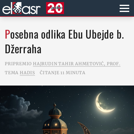
Posebna odlika Ebu Ubejde b.
Džerraha
PRIPREMIO
HAJRUDIN TAHIR AHMETOVIĆ, PROF.
TEMA
HADIS
ČITANJE 11 MINUTA