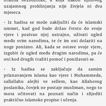
branila bezbožnike, a koja nakon njihovog
uzajamnog proklinjanja nije živjela ni dva
mjeseca.
• Iz hadisa se može zaključiti da će islamski
ummet, kad god bude držao čvrsto do svoje
vjere i pozivao njoj ustrajno, uživati ugled
među svim narodima, te će im oni dolaziti na
noge ponizno. Ali, kada se ostave svoje vjere,
izgubit će ugled među drugim narodima, pa će
oni kod drugih tražiti pomoć i ponižavati se.
• Iz hadisa se zaključuje da samim
priznavanjem islama kao vjere i Muhammeda,
sallallahu alejhi ve sellem, kao Allahovog
poslanika, čovjek ne postaje musliman, nego to
mora očitovati na poznati način i slijediti
praktično islamske propise i učenja.