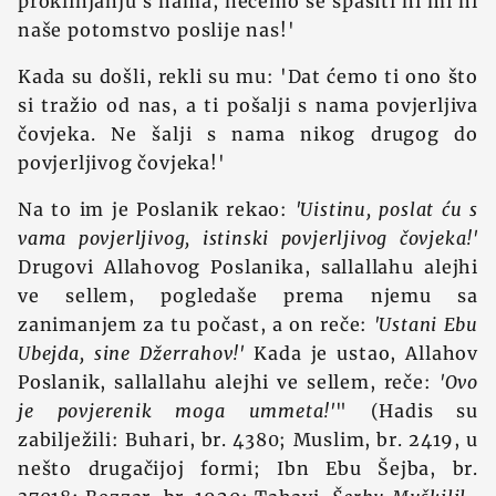
proklinjanju s nama, nećemo se spasiti ni mi ni
naše potomstvo poslije nas!'
Kada su došli, rekli su mu: 'Dat ćemo ti ono što
si tražio od nas, a ti pošalji s nama povjerljiva
čovjeka. Ne šalji s nama nikog drugog do
povjerljivog čovjeka!'
Na to im je Poslanik rekao:
'Uistinu, poslat ću s
vama povjerljivog, istinski povjerljivog čovjeka!'
Drugovi Allahovog Poslanika, sallallahu alejhi
ve sellem, pogledaše prema njemu sa
zanimanjem za tu počast, a on reče:
'Ustani Ebu
Ubejda, sine Džerrahov!'
Kada je ustao, Allahov
Poslanik, sallallahu alejhi ve sellem, reče:
'Ovo
je povjerenik moga ummeta!'
" (Hadis su
zabilježili: Buhari, br. 4380; Muslim, br. 2419, u
nešto drugačijoj formi; Ibn Ebu Šejba, br.