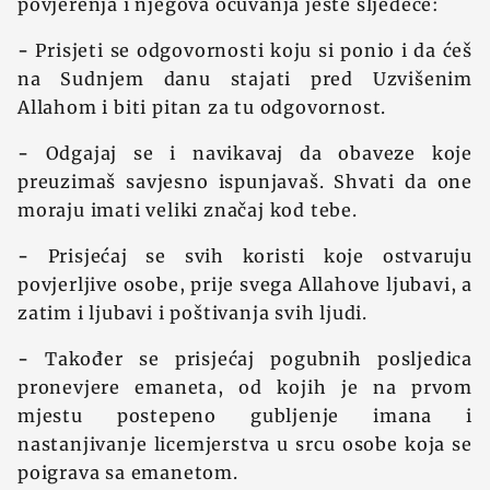
povjerenja i njegova očuvanja jeste sljedeće:
-
Prisjeti se odgovornosti koju si ponio i da ćeš
na Sudnjem danu stajati pred Uzvišenim
Allahom i biti pitan za tu odgovornost.
-
Odgajaj se i navikavaj da obaveze koje
preuzimaš savjesno ispunjavaš. Shvati da one
moraju imati veliki značaj kod tebe.
-
Prisjećaj se svih koristi koje ostvaruju
povjerljive osobe, prije svega Allahove ljubavi, a
zatim i ljubavi i poštivanja svih ljudi.
-
Također se prisjećaj pogubnih posljedica
pronevjere emaneta, od kojih je na prvom
mjestu postepeno gubljenje imana i
nastanjivanje licemjerstva u srcu osobe koja se
poigrava sa emanetom.