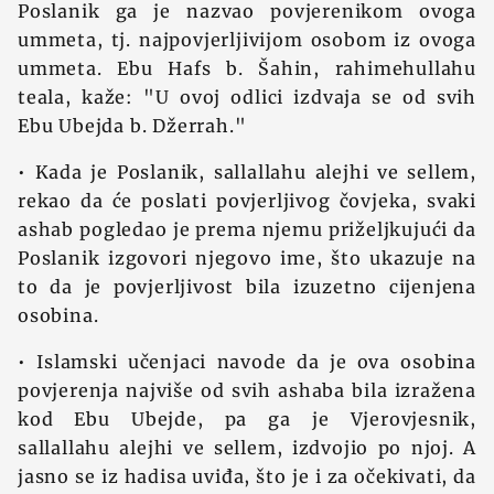
Poslanik ga je nazvao povjerenikom ovoga
ummeta, tj. najpovjerljivijom osobom iz ovoga
ummeta. Ebu Hafs b. Šahin, rahimehullahu
teala, kaže: "U ovoj odlici izdvaja se od svih
Ebu Ubejda b. Džerrah."
• Kada je Poslanik, sallallahu alejhi ve sellem,
rekao da će poslati povjerljivog čovjeka, svaki
ashab pogledao je prema njemu priželjkujući da
Poslanik izgovori njegovo ime, što ukazuje na
to da je povjerljivost bila izuzetno cijenjena
osobina.
• Islamski učenjaci navode da je ova osobina
povjerenja najviše od svih ashaba bila izražena
kod Ebu Ubejde, pa ga je Vjerovjesnik,
sallallahu alejhi ve sellem, izdvojio po njoj. A
jasno se iz hadisa uviđa, što je i za očekivati, da