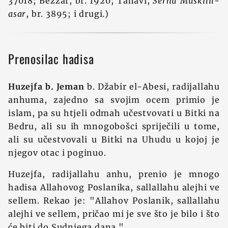
37018; Bezzar, br. 1920; Tahavi,
Šerhu Muškilil-
asar
, br. 3895; i drugi.)
Prenosilac hadisa
Huzejfa b. Jeman
b. Džabir el-Abesi, radijallahu
anhuma, zajedno sa svojim ocem primio je
islam, pa su htjeli odmah učestvovati u Bitki na
Bedru, ali su ih mnogobošci spriječili u tome,
ali su učestvovali u Bitki na Uhudu u kojoj je
njegov otac i poginuo.
Huzejfa, radijallahu anhu, prenio je mnogo
hadisa Allahovog Poslanika, sallallahu alejhi ve
sellem. Rekao je: "Allahov Poslanik, sallallahu
alejhi ve sellem, pričao mi je sve što je bilo i što
će biti do Sudnjega dana."