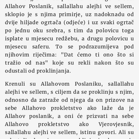
Allahov Poslanik, sallallahu alejhi ve sellem,
sklopio je s njima primirje, uz nadoknadu od
dvije hiljade ogrtača (odjeće) i uz svaki ogrtač
po jednu oku srebra, s tim da polovicu toga
isplate u mjesecu redžebu, a drugu polovicu u
mjesecu saferu. To se podrazumijeva pod
njihovim riječima: "Dat ćemo ti ono što si
tražio od nas" koje su rekli nakon što su
odustali od proklinjanja.
Krenuli su Allahovom Poslaniku, sallallahu
alejhi ve sellem, s ciljem da se proklinju s njim,
odnosno da zatraže od njega da on prizove na
sebe Allahovo prokletstvo ako laže da je
Allahov poslanik, a oni će prizvati na sebe
Allahovo prokletstvo ako Vjerovjesnik,
sallallahu alejhi ve sellem, istinu govori. Ali su