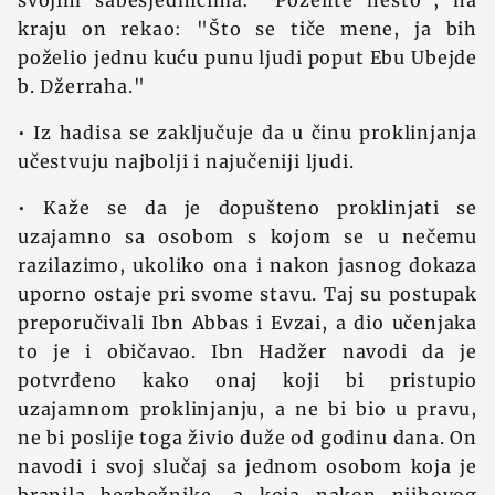
svojim sabesjednicima: "Poželite nešto", na
kraju on rekao: "Što se tiče mene, ja bih
poželio jednu kuću punu ljudi poput Ebu Ubejde
b. Džerraha."
• Iz hadisa se zaključuje da u činu proklinjanja
učestvuju najbolji i najučeniji ljudi.
• Kaže se da je dopušteno proklinjati se
uzajamno sa osobom s kojom se u nečemu
razilazimo, ukoliko ona i nakon jasnog dokaza
uporno ostaje pri svome stavu. Taj su postupak
preporučivali Ibn Abbas i Evzai, a dio učenjaka
to je i običavao. Ibn Hadžer navodi da je
potvrđeno kako onaj koji bi pristupio
uzajamnom proklinjanju, a ne bi bio u pravu,
ne bi poslije toga živio duže od godinu dana. On
navodi i svoj slučaj sa jednom osobom koja je