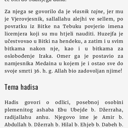
Za njega se govorilo da je
vlasnik
tajne
, jer mu
je Vjerovjesnik, sallallahu alejhi ve sellem, po
povratku iz Bitke na Tebuku povjerio imena
licemjera koji su mu htjeli nauditi. Huzejfa je
učestvovao u Bitki na hendeku, a zatim i u svim
bitkama nakon nje, kao i u bitkama za
oslobođenje Iraka. Omer ga je postavio za
namjesnika Medaina u kojem je i ostao sve do
svoje smrti 36. h. g. Allah bio zadovoljan njime!
Tema hadisa
Hadis govori o odlici, posebnoj osobini
plemenitog ashaba Ebu Ubejde b. Džerraha,
radijallahu anhu. Njegovo ime je Amir b.
Abdullah b. Džerrah b. Hilal b. Ehjeb b. Dabeh b.