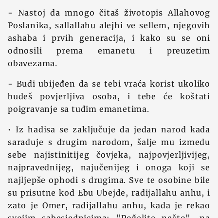
-
Nastoj da mnogo čitaš životopis Allahovog
Poslanika, sallallahu alejhi ve sellem, njegovih
ashaba i prvih generacija, i kako su se oni
odnosili prema emanetu i preuzetim
obavezama.
-
Budi ubijeđen da se tebi vraća korist ukoliko
budeš povjerljiva osoba, i tebe će koštati
poigravanje sa tuđim emanetima.
• Iz hadisa se zaključuje da jedan narod kada
sarađuje s drugim narodom, šalje mu između
sebe najistinitijeg čovjeka, najpovjerljivijeg,
najpravednijeg, najučenijeg i onoga koji se
najljepše ophodi s drugima. Sve te osobine bile
su prisutne kod Ebu Ubejde, radijallahu anhu, i
zato je Omer, radijallahu anhu, kada je rekao