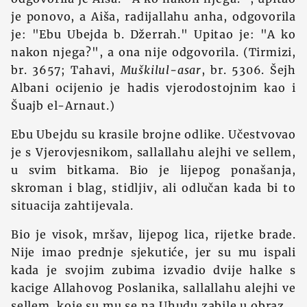
je ponovo, a Aiša, radijallahu anha, odgovorila
je: "Ebu Ubejda b. Džerrah." Upitao je: "A ko
nakon njega?", a ona nije odgovorila. (Tirmizi,
br. 3657; Tahavi,
Muškilul-asar
, br. 5306. Šejh
Albani ocijenio je hadis vjerodostojnim kao i
Šuajb el-Arnaut.)
Ebu Ubejdu su krasile brojne odlike. Učestvovao
je s Vjerovjesnikom, sallallahu alejhi ve sellem,
u svim bitkama. Bio je lijepog ponašanja,
skroman i blag, stidljiv, ali odlučan kada bi to
situacija zahtijevala.
Bio je visok, mršav, lijepog lica, rijetke brade.
Nije imao prednje sjekutiće, jer su mu ispali
kada je svojim zubima izvadio dvije halke s
kacige Allahovog Poslanika, sallallahu alejhi ve
sellem, koje su mu se na Uhudu zabile u obraz.