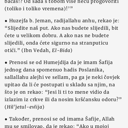
bacaš!? Od sada s tobom više neću progovoriti
(toliko i toliko vremena)!’”
● Huzejfa b. Jeman, radijallahu anhu, rekao je:
“Slijedite naš put. Ako nas budete slijedili, bit
ćete u velikom dobru. A ako nas ne budete
slijedili, onda ćete sigurno na stranputicu
otići.” (Ibn Vedah,
El-Bida
)
● Prenosi se od Humejdija da je imam Šafija
jednog dana spomenuo hadis Poslanika,
sallallahu alejhi ve sellam, pa ga je neki čovjek
upitao da li će postupati u skladu sa njim, na
što je on rekao: “Jesi li ti to mene vidio da
izlazim iz crkve ili da nosim kršćansku odoru?”
(
Hil’jetul-evlija
)
● Također, prenosi se od imama Šafije, Allah
mu se smilovao, da je rekao: “Ako u mojoj