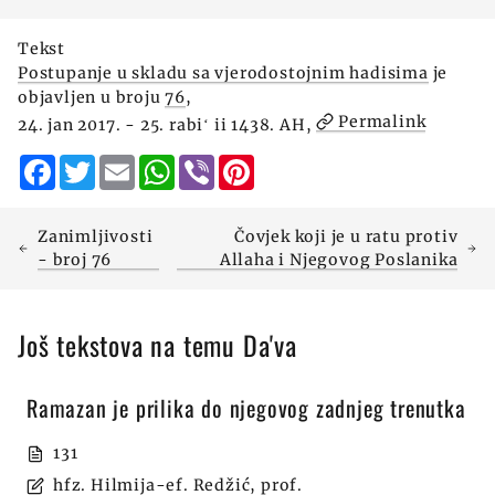
Tekst
Postupanje u skladu sa vjerodostojnim hadisima
je
objavljen u broju
76
,
Permalink
24. jan 2017. - 25. rabiʻ ii 1438. AH,
Facebook
Twitter
Email
WhatsApp
Viber
Pinterest
Zanimljivosti
Čovjek koji je u ratu protiv
- broj 76
Allaha i Njegovog Poslanika
Još tekstova na temu Da'va
Ramazan je prilika do njegovog zadnjeg trenutka
131
hfz. Hilmija-ef. Redžić, prof.