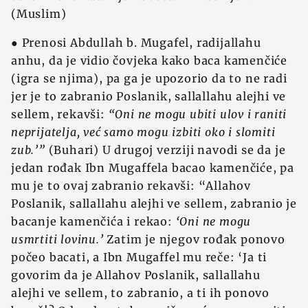
(Muslim)
● Prenosi Abdullah b. Mugafel, radijallahu
anhu, da je vidio čovjeka kako baca kamenčiće
(igra se njima), pa ga je upozorio da to ne radi
jer je to zabranio Poslanik, sallallahu alejhi ve
sellem, rekavši:
“Oni ne mogu ubiti ulov i raniti
neprijatelja, već samo mogu izbiti oko i slomiti
zub.’”
(Buhari) U drugoj verziji navodi se da je
jedan rođak Ibn Mugaffela bacao kamenčiće, pa
mu je to ovaj zabranio rekavši: “Allahov
Poslanik, sallallahu alejhi ve sellem, zabranio je
bacanje kamenčića i rekao:
‘Oni ne mogu
usmrtiti lovinu.’
Zatim je njegov rođak ponovo
počeo bacati, a Ibn Mugaffel mu reče: ‘Ja ti
govorim da je Allahov Poslanik, sallallahu
alejhi ve sellem, to zabranio, a ti ih ponovo