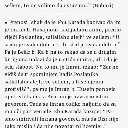
sellem, to ne volimo da ostavimo.” (Buhari)
● Prenosi Ishak da je Ebu Katada kazivao da im
je Imran b. Husajnom, radijallahu anhu, prenio
riječi Poslanika, sallallahu alejhi ve sellem: “U
stidu je svako dobro – ili: stid je svako dobro.”
Pa je Bešir b. Ka’b na to rekao da se u drugim
knjigama nalazi da je u stidu smiraj, ali i da je
stid slabost. Na to mu je Imran rekao: “Zar ne
vidiš da ti spominjem hadis Poslanika,
sallallahu alejhi ve sellem, a ti se njemu
protiviš?”, pa mu je Imran b. Husejn ponovio
opet isti hadis, a Bišr mu je uzvratio istim
govorom. Tada se Imran toliko naljutio da su
mu oči pocrvenjele. Ebu Katada kazuje: “Pa
smo smirivali Imrana govoreći mu da Bišr nije
tako mislio i da nije novotar ni licemjer.”