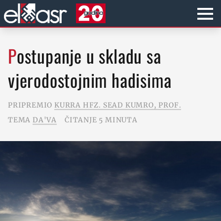
Postupanje u skladu sa
vjerodostojnim hadisima
PRIPREMIO
KURRA HFZ. SEAD KUMRO, PROF.
TEMA
DA'VA
ČITANJE 5 MINUTA