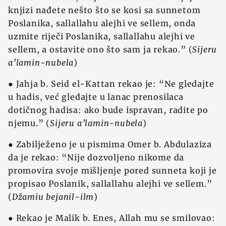
knjizi nađete nešto što se kosi sa sunnetom
Poslanika, sallallahu alejhi ve sellem, onda
uzmite riječi Poslanika, sallallahu alejhi ve
sellem, a ostavite ono što sam ja rekao.” (
Sijeru
a’lamin-nubela
)
● Jahja b. Seid el-Kattan rekao je: “Ne gledajte
u hadis, već gledajte u lanac prenosilaca
dotičnog hadisa: ako bude ispravan, radite po
njemu.” (
Sijeru a’lamin-nubela
)
● Zabilježeno je u pismima Omer b. Abdulaziza
da je rekao: “Nije dozvoljeno nikome da
promovira svoje mišljenje pored sunneta koji je
propisao Poslanik, sallallahu alejhi ve sellem.”
(
Džamiu bejanil-ilm
)
● Rekao je Malik b. Enes, Allah mu se smilovao: