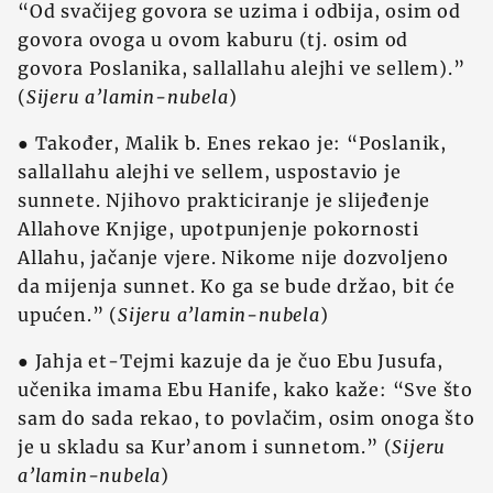
“Od svačijeg govora se uzima i odbija, osim od
govora ovoga u ovom kaburu (tj. osim od
govora Poslanika, sallallahu alejhi ve sellem).”
(
Sijeru a’lamin-nubela
)
● Također, Malik b. Enes rekao je: “Poslanik,
sallallahu alejhi ve sellem, uspostavio je
sunnete. Njihovo prakticiranje je slijeđenje
Allahove Knjige, upotpunjenje pokornosti
Allahu, jačanje vjere. Nikome nije dozvoljeno
da mijenja sunnet. Ko ga se bude držao, bit će
upućen.” (
Sijeru a’lamin-nubela
)
● Jahja et-Tejmi kazuje da je čuo Ebu Jusufa,
učenika imama Ebu Hanife, kako kaže: “Sve što
sam do sada rekao, to povlačim, osim onoga što
je u skladu sa Kur’anom i sunnetom.” (
Sijeru
a’lamin-nubela
)