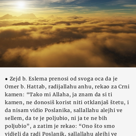
● Zejd b. Eslema prenosi od svoga oca da je
Omer b. Hattab, radijallahu anhu, rekao za Crni
kamen: “Tako mi Allaha, ja znam da si ti
kamen, ne donosiš korist niti otklanjaš štetu, i
da nisam vidio Poslanika, sallallahu alejhi ve
sellem, da te je poljubio, ni ja te ne bih
poljubio”, a zatim je rekao: “Ono što smo
vidjeli da radi Poslanik, sallallahu alejhi ve