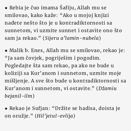
● Rebia je čuo imama Šafiju, Allah mu se
smilovao, kako kaže: “Ako u mojoj knjizi
nađete nešto što je u kontradiktornosti sa
sunnetom, vi uzmite sunnet i ostavite ono što
sam ja rekao.” (
Sijeru a’lamin-nubela
)
● Malik b. Enes, Allah mu se smilovao, rekao je:
“Ja sam čovjek, pogriješim i pogodim.
Pogledajte šta sam rekao, pa ako ne bude u
koliziji sa Kur’anom i sunnetom, uzmite moje
mišljenje. A sve što bude u kontradiktornosti sa
Kur’anom i sunnetom, vi ostavite.” (
Džamiu
bejanil-ilm
)
● Rekao je Sufjan: “Držite se hadisa, doista je
on oružje.” (
Hil’jetul-evlija
)