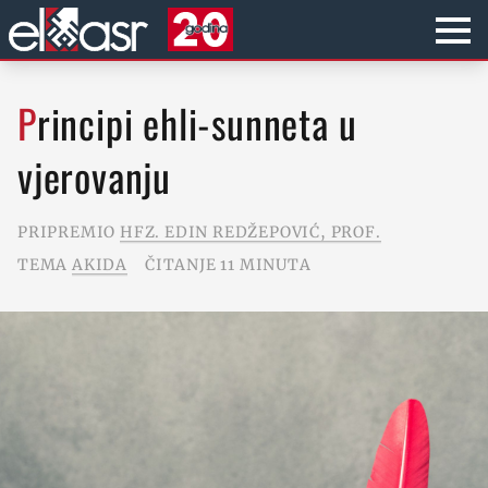
Principi ehli-sunneta u
vjerovanju
PRIPREMIO
HFZ. EDIN REDŽEPOVIĆ, PROF.
TEMA
AKIDA
ČITANJE 11 MINUTA