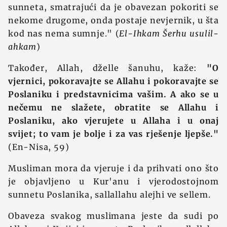
sunneta, smatrajući da je obavezan pokoriti se
nekome drugome, onda postaje nevjernik, u šta
kod nas nema sumnje." (
El-Ihkam Šerhu usulil-
ahkam
)
Također, Allah, dželle šanuhu, kaže:
"O
vjernici, pokoravajte se Allahu i pokoravajte se
Poslaniku i predstavnicima vašim. A ako se u
nečemu ne slažete, obratite se Allahu i
Poslaniku, ako vjerujete u Allaha i u onaj
svijet; to vam je bolje i za vas rješenje ljepše."
(En-Nisa, 59)
Musliman mora da vjeruje i da prihvati ono što
je objavljeno u Kur'anu i vjerodostojnom
sunnetu Poslanika, sallallahu alejhi ve sellem.
Obaveza svakog muslimana jeste da sudi po