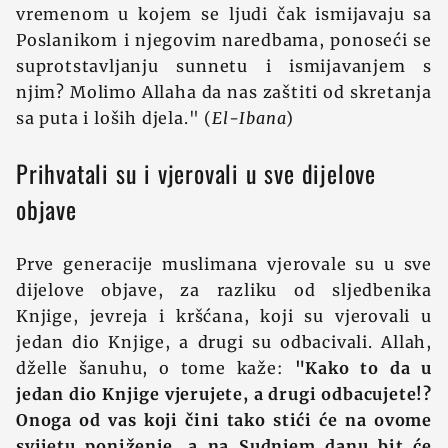
vremenom u kojem se ljudi čak ismijavaju sa
Poslanikom i njegovim naredbama, ponoseći se
suprotstavljanju sunnetu i ismijavanjem s
njim? Molimo Allaha da nas zaštiti od skretanja
sa puta i loših djela." (
El-Ibana
)
Prihvatali su i vjerovali u sve dijelove
objave
Prve generacije muslimana vjerovale su u sve
dijelove objave, za razliku od sljedbenika
Knjige, jevreja i kršćana, koji su vjerovali u
jedan dio Knjige, a drugi su odbacivali. Allah,
dželle šanuhu, o tome kaže:
"Kako to da u
jedan dio Knjige vjerujete, a drugi odbacujete!?
Onoga od vas koji čini tako stići će na ovome
svijetu poniženje, a na Sudnjem danu bit će