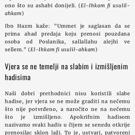
ono što su ashabi donijeli. (
El-Ihkam fi usulil-
ahkam
)
Ibn Hazm kaže: "Ummet je saglasan da se
prima ahad predaja koju prenosi pouzdana
osoba od Poslanika, sallallahu alejhi ve
sellem." (
El-Ihkam fi usulil-ahkam
)
Vjera se ne temelji na slabim i izmišljenim
hadisima
Naši dobri prethodnici nisu koristili slabe
hadise, jer vjera se ne može graditi na nečemu
što nije potvrđeno, a naročito ne na nečemu
što je izmišljeno. Apokrifnim hadisom
nazivamo svaki hadis u čijem se senedu otkrije
prenosilac sklon laži. To je, ustvari, patvoreni