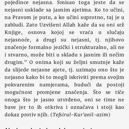
pojedince nejasna. Smisao toga jeste da se
nejasni usklade sa jasnim ajetima. Ko to učini,
na Pravom je putu, a ko učini suprotno, taj je u
zabludi. Zato Uzvišeni Allah kaže da su oni srž
Knjige, osnova kojoj se vraća u slučaju
nejasnoće, a drugi su nejasni, tj. njihovo
značenje formalno jezički i strukturalno, ali ne
i stvarno, može biti u skladu s jasnim ili nečim
drugim." O onima koji su željni smutnje kaže
da slijede nejasne ajete, tj. uzimaju ono što je
nejasno kako bi to mogli iskriviti prema svojim
pokvarenim namjerama, budući da postoji
mogućnost promjene značenja. Što se tiče
onoga što je jasno utvrđeno, oni se time ne
bave jer to ih otkriva i označava i stoji kao
dokaz protiv njih. (
Tefsirul-Kur'anil-azim
)