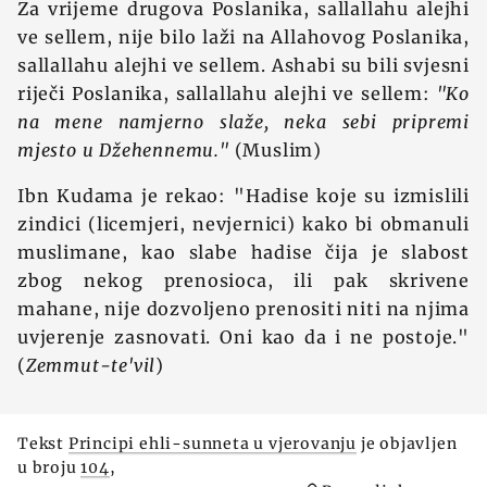
Za vrijeme drugova Poslanika, sallallahu alejhi
ve sellem, nije bilo laži na Allahovog Poslanika,
sallallahu alejhi ve sellem. Ashabi su bili svjesni
riječi Poslanika, sallallahu alejhi ve sellem:
"Ko
na mene namjerno slaže, neka sebi pripremi
mjesto u Džehennemu."
(Muslim)
Ibn Kudama je rekao: "Hadise koje su izmislili
zindici (licemjeri, nevjernici) kako bi obmanuli
muslimane, kao slabe hadise čija je slabost
zbog nekog prenosioca, ili pak skrivene
mahane, nije dozvoljeno prenositi niti na njima
uvjerenje zasnovati. Oni kao da i ne postoje."
(
Zemmut-te'vil
)
Tekst
Principi ehli-sunneta u vjerovanju
je objavljen
u broju
104
,