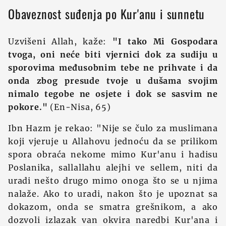
Obaveznost suđenja po Kur'anu i sunnetu
Uzvišeni Allah, kaže:
"I tako Mi Gospodara
tvoga, oni neće biti vjernici dok za sudiju u
sporovima međusobnim tebe ne prihvate i da
onda zbog presude tvoje u dušama svojim
nimalo tegobe ne osjete i dok se sasvim ne
pokore."
(En-Nisa, 65)
Ibn Hazm je rekao: "Nije se čulo za muslimana
koji vjeruje u Allahovu jednoću da se prilikom
spora obraća nekome mimo Kur'anu i hadisu
Poslanika, sallallahu alejhi ve sellem, niti da
uradi nešto drugo mimo onoga što se u njima
nalaže. Ako to uradi, nakon što je upoznat sa
dokazom, onda se smatra grešnikom, a ako
dozvoli izlazak van okvira naredbi Kur'ana i