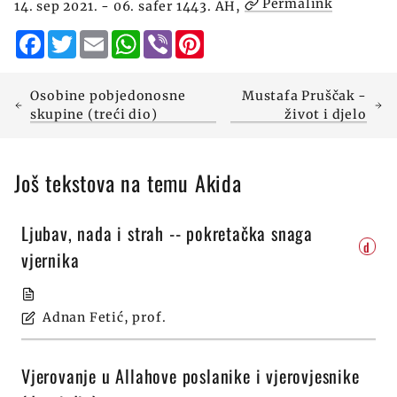
Permalink
14. sep 2021. - 06. safer 1443. AH,
Facebook
Twitter
Email
WhatsApp
Viber
Pinterest
Osobine pobjedonosne
Mustafa Pruščak -
skupine (treći dio)
život i djelo
Još tekstova na temu Akida
Ljubav, nada i strah -- pokretačka snaga
d
vjernika
Adnan Fetić, prof.
Vjerovanje u Allahove poslanike i vjerovjesnike