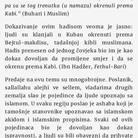
pa su se tog trenutka (u namazu) okrenuli prema
Kabi."
(Buhari i Muslim)
Dokazivanje ovim hadisom veoma je jasno:
ljudi su klanjali u Kubau okrenuti prema
Bejtul-makdisu, tadašnjoj kibli muslimana.
Hadis prenesen od jednog čovjeka bio im je kao
dokaz dovoljan da promijene smjer i da se
okrenu prema Kabi. (Ibn Hadžer,
Fethul-Bari
)
Predaje na ovu temu su mnogobrojne. Poslanik,
sallallahu alejhi ve sellem, vladarima drugih
zemalja slao je pojedince da ljude upoznaju sa
islamom. U svaku regiju poslao je ashaba koji je
tamošnje stanovnike upoznavao sa islamskom
akidom i islamskim propisima. Svaki od ovih
pojedinaca bio je dovoljan kao dokaz
ispravnosti, a ljudi su bili obavezni da prihvate