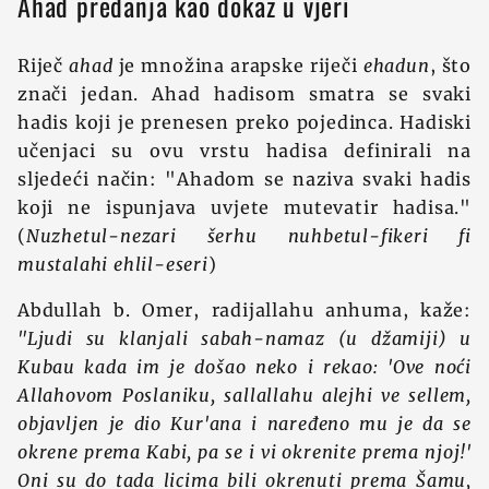
Ahad predanja kao dokaz u vjeri
Riječ
ahad
je množina arapske riječi
ehadun
, što
znači jedan. Ahad hadisom smatra se svaki
hadis koji je prenesen preko pojedinca. Hadiski
učenjaci su ovu vrstu hadisa definirali na
sljedeći način: "Ahadom se naziva svaki hadis
koji ne ispunjava uvjete mutevatir hadisa."
(
Nuzhetul-nezari šerhu nuhbetul-fikeri fi
mustalahi ehlil-eseri
)
Abdullah b. Omer, radijallahu anhuma, kaže:
"Ljudi su klanjali sabah-namaz (u džamiji) u
Kubau kada im je došao neko i rekao: 'Ove noći
Allahovom Poslaniku, sallallahu alejhi ve sellem,
objavljen je dio Kur'ana i naređeno mu je da se
okrene prema Kabi, pa se i vi okrenite prema njoj!'
Oni su do tada licima bili okrenuti prema Šamu,