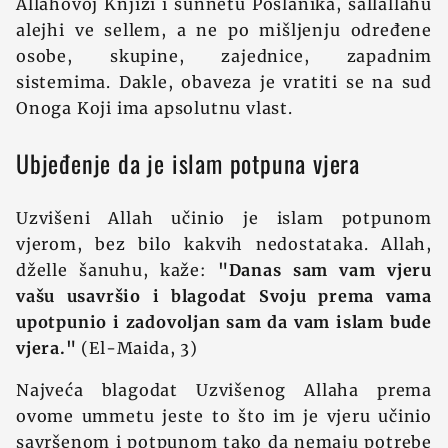
Allahovoj Knjizi i sunnetu Poslanika, sallallahu
alejhi ve sellem, a ne po mišljenju određene
osobe, skupine, zajednice, zapadnim
sistemima. Dakle, obaveza je vratiti se na sud
Onoga Koji ima apsolutnu vlast.
Ubjeđenje da je islam potpuna vjera
Uzvišeni Allah učinio je islam potpunom
vjerom, bez bilo kakvih nedostataka. Allah,
dželle šanuhu, kaže:
"Danas sam vam vjeru
vašu usavršio i blagodat Svoju prema vama
upotpunio i zadovoljan sam da vam islam bude
vjera."
(El-Maida, 3)
Najveća blagodat Uzvišenog Allaha prema
ovome ummetu jeste to što im je vjeru učinio
savršenom i potpunom tako da nemaju potrebe