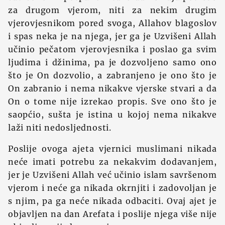
za drugom vjerom, niti za nekim drugim
vjerovjesnikom pored svoga, Allahov blagoslov
i spas neka je na njega, jer ga je Uzvišeni Allah
učinio pečatom vjerovjesnika i poslao ga svim
ljudima i džinima, pa je dozvoljeno samo ono
što je On dozvolio, a zabranjeno je ono što je
On zabranio i nema nikakve vjerske stvari a da
On o tome nije izrekao propis. Sve ono što je
saopćio, sušta je istina u kojoj nema nikakve
laži niti nedosljednosti.
Poslije ovoga ajeta vjernici muslimani nikada
neće imati potrebu za nekakvim dodavanjem,
jer je Uzvišeni Allah već učinio islam savršenom
vjerom i neće ga nikada okrnjiti i zadovoljan je
s njim, pa ga neće nikada odbaciti. Ovaj ajet je
objavljen na dan Arefata i poslije njega više nije