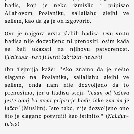
hadis, koji je neko izmislio i pripisao
Allahovom Poslaniku, sallallahu alejhi ve
sellem, kao da ga je on izgovorio.
Ovo je najgora vrsta slabih hadisa. Ovu vrstu
hadisa nije dozvoljeno ni prenositi, osim kada
se želi ukazati na njihovu patvorenost.
(
Tedribur-ravi fi šerhi takribin-nevavi
)
Ibn Tejmijja kaže: "Ako znamo da je nešto
slagano na Poslanika, sallallahu alejhi ve
sellem, onda nam nije dozvoljeno da to
prenosimo, jer u hadisu stoji:
'Jedan od lažova
jeste onaj ko meni pripisuje hadis iako zna da je
lažan'
(Muslim). Isto tako, nije dozvoljeno ono
što je slagano potvrditi kao istinito." (
Nakdut-
te'sis
)