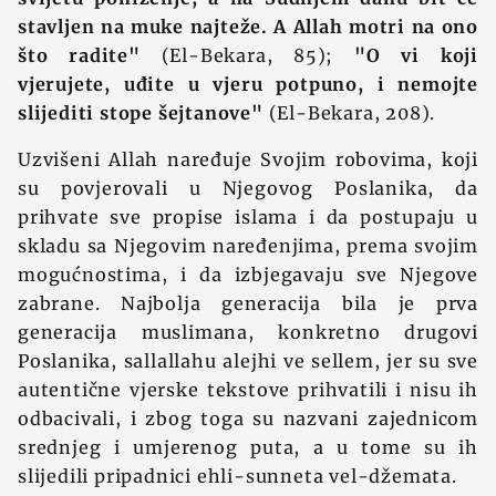
stavljen na muke najteže. A Allah motri na ono
što radite"
(El-Bekara, 85);
"O vi koji
vjerujete, uđite u vjeru potpuno, i nemojte
slijediti stope šejtanove"
(El-Bekara, 208).
Uzvišeni Allah naređuje Svojim robovima, koji
su povjerovali u Njegovog Poslanika, da
prihvate sve propise islama i da postupaju u
skladu sa Njegovim naređenjima, prema svojim
mogućnostima, i da izbjegavaju sve Njegove
zabrane. Najbolja generacija bila je prva
generacija muslimana, konkretno drugovi
Poslanika, sallallahu alejhi ve sellem, jer su sve
autentične vjerske tekstove prihvatili i nisu ih
odbacivali, i zbog toga su nazvani zajednicom
srednjeg i umjerenog puta, a u tome su ih
slijedili pripadnici ehli-sunneta vel-džemata.