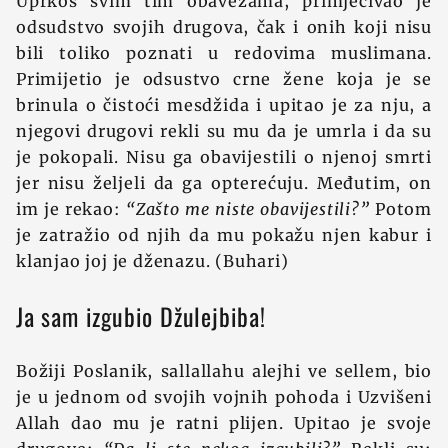
Uprkos svim tim obavezama, primjećivao je
odsudstvo svojih drugova, čak i onih koji nisu
bili toliko poznati u redovima muslimana.
Primijetio je odsustvo crne žene koja je se
brinula o čistoći mesdžida i upitao je za nju, a
njegovi drugovi rekli su mu da je umrla i da su
je pokopali. Nisu ga obavijestili o njenoj smrti
jer nisu željeli da ga opterećuju. Međutim, on
im je rekao:
“Zašto me niste obavijestili?”
Potom
je zatražio od njih da mu pokažu njen kabur i
klanjao joj je dženazu. (Buhari)
Ja sam izgubio Džulejbiba!
Božiji Poslanik, sallallahu alejhi ve sellem, bio
je u jednom od svojih vojnih pohoda i Uzvišeni
Allah dao mu je ratni plijen. Upitao je svoje