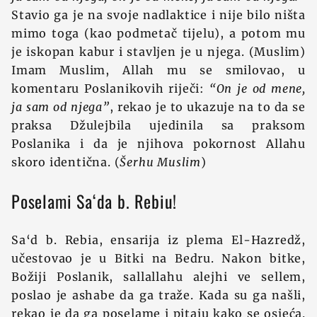
Stavio ga je na svoje nadlaktice i nije bilo ništa
mimo toga (kao podmetač tijelu), a potom mu
je iskopan kabur i stavljen je u njega. (Muslim)
Imam Muslim, Allah mu se smilovao, u
komentaru Poslanikovih riječi:
“On je od mene,
ja sam od njega”
, rekao je to ukazuje na to da se
praksa Džulejbila ujedinila sa praksom
Poslanika i da je njihova pokornost Allahu
skoro identična. (
Šerhu Muslim
)
Poselami Sa‘da b. Rebiu!
Sa‘d b. Rebia, ensarija iz plema El-Hazredž,
učestovao je u Bitki na Bedru. Nakon bitke,
Božiji Poslanik, sallallahu alejhi ve sellem,
poslao je ashabe da ga traže. Kada su ga našli,
rekao je da ga poselame i pitaju kako se osjeća.