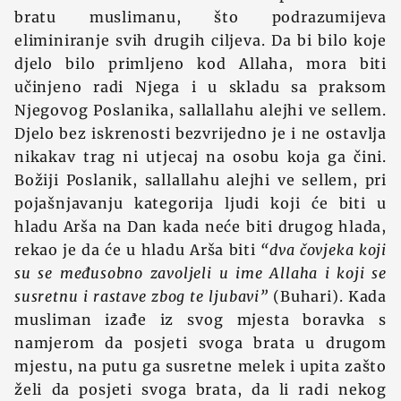
bratu muslimanu, što podrazumijeva
eliminiranje svih drugih ciljeva. Da bi bilo koje
djelo bilo primljeno kod Allaha, mora biti
učinjeno radi Njega i u skladu sa praksom
Njegovog Poslanika, sallallahu alejhi ve sellem.
Djelo bez iskrenosti bezvrijedno je i ne ostavlja
nikakav trag ni utjecaj na osobu koja ga čini.
Božiji Poslanik, sallallahu alejhi ve sellem, pri
pojašnjavanju kategorija ljudi koji će biti u
hladu Arša na Dan kada neće biti drugog hlada,
rekao je da će u hladu Arša biti
“dva čovjeka koji
su se međusobno zavoljeli u ime Allaha i koji se
susretnu i rastave zbog te ljubavi”
(Buhari). Kada
musliman izađe iz svog mjesta boravka s
namjerom da posjeti svoga brata u drugom
mjestu, na putu ga susretne melek i upita zašto
želi da posjeti svoga brata, da li radi nekog