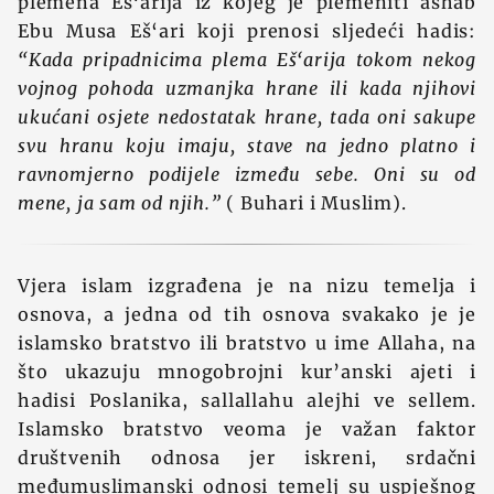
plemena Eš‘arija iz kojeg je plemeniti ashab
Ebu Musa Eš‘ari koji prenosi sljedeći hadis:
“Kada pripadnicima plema Eš‘arija tokom nekog
vojnog pohoda uzmanjka hrane ili kada njihovi
ukućani osjete nedostatak hrane, tada oni sakupe
svu hranu koju imaju, stave na jedno platno i
ravnomjerno podijele između sebe. Oni su od
mene, ja sam od njih.”
( Buhari i Muslim).
Vjera islam izgrađena je na nizu temelja i
osnova, a jedna od tih osnova svakako je je
islamsko bratstvo ili bratstvo u ime Allaha, na
što ukazuju mnogobrojni kur’anski ajeti i
hadisi Poslanika, sallallahu alejhi ve sellem.
Islamsko bratstvo veoma je važan faktor
društvenih odnosa jer iskreni, srdačni
međumuslimanski odnosi temelj su uspješnog