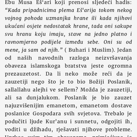
Ebu Musa Eš‘ari koji prenosi sljedeći hadis:
“Kada pripadnicima plema Eš‘arija tokom nekog
vojnog pohoda uzmanjka hrane ili kada njihovi
ukućani osjete nedostatak hrane, tada oni sakupe
svu hranu koju imaju, stave na jedno platno i
ravnomjerno podijele između sebe. Oni su od
mene, ja sam od njih.”
( Buhari i Muslim). Jedan
od naših navodnih razloga neizvršavanja
obaveza islamskoga bratstva jeste ogromna
prezauzetost. Da li neko može reći da je
zauzetiji nego što je to bio Božiji Poslanik,
sallallahu alejhi ve sellem? Možda je zauzetiji,
ali sa dunjalukom. Poslanik je bio zauzet
najuzvišenijim emanetom, emanetom dostave
poslanice Gospodara svih svjetova. Trebalo je
podučiti ljude Kur’anu i sunnetu, odgojiti ih,
voditi u džihadu, rješavati njihove probleme.