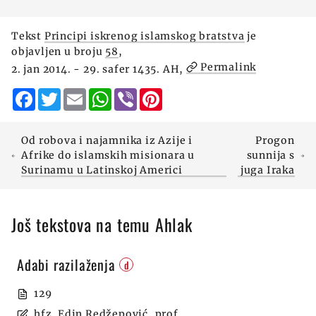
Tekst
Principi iskrenog islamskog bratstva
je
objavljen u broju
58
,
Permalink
2. jan 2014. - 29. safer 1435. AH,
Facebook
Twitter
Email
WhatsApp
Viber
Pinterest
Od robova i najamnika iz Azije i
Progon
Afrike do islamskih misionara u
sunnija s
Surinamu u Latinskoj Americi
juga Iraka
Još tekstova na temu Ahlak
Adabi razilaženja
d
129
hfz. Edin Redžepović, prof.