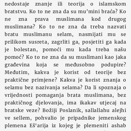
nedostaje znanje ili teorija o islamskom
bratstvu. Ko to ne zna da su mu’mini braća? Ko
ne zna prava muslimana kod drugog
muslimana? Ko to ne zna da treba nazvati
bratu muslimanu selam, nasmijati mu se
prilikom susreta, zagrliti ga, posjetiti ga kada
je bolestan, pomoći mu kada treba našu
pomoć? Ko to ne zna da su muslimani kao jaka
građevina koja se međusobno podupire?
Međutim, kakva je korist od teorije bez
praktične primjene? Kakva je korist znanja o
selamu bez nazivanja selama? Da li spoznaja o
vrijednosti pomaganja brata muslimana, bez
praktičnog djelovanja, ima ikakav utjecaj na
bratske veze? Božiji Poslanik, sallallahu alejhi
ve sellem, pohvalio je pripadnike jemenskog
plemena Eš‘arija iz kojeg je plemeniti ashab