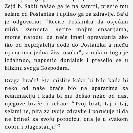
Zejd b. Sabit našao ga je na samrti, prenio mu
selam od Poslanika i upitao ga za zdravlje. Sa‘d
je odgovorio: “Recite Poslaniku da osjećam
miris Dženneta! Recite mojim ensarijama,
mome narodu, da neće imati opravdanja ako
iko od neprijatelja dođe do Poslanika a među
njima ima jedna živa osoba”, a nakon toga je
izdahnuo, napustio dunjaluk i preselio se u
blizinu svoga Gospodara.
Draga braćo! Šta mislite kako bi bilo kada bi
neko od naše braće bio na aparatima za
reanimaciju i kada bi mu došao neko od nas,
njegove braće, i rekao: “Tvoj brat, taj i taj,
selami te, pita za tvoje zdravlje i poručuje ti da
ne brineš za svoju porodicu, ona je u svakom
dobru i blagostanju”?