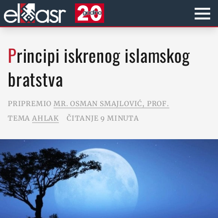
Principi iskrenog islamskog
bratstva
PRIPREMIO
MR. OSMAN SMAJLOVIĆ, PROF.
TEMA
AHLAK
ČITANJE 9 MINUTA