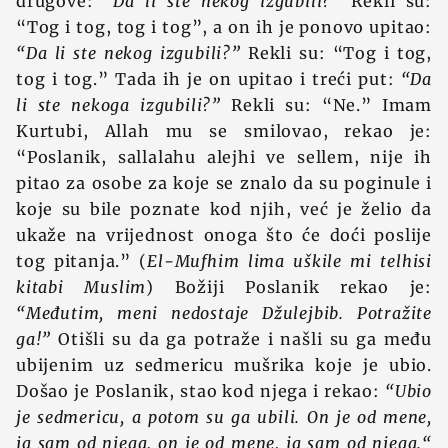
drugove:
“Da li ste nekog izgubili?”
Rekli su:
“Tog i tog, tog i tog”, a on ih je ponovo upitao:
“Da li ste nekog izgubili?”
Rekli su: “Tog i tog,
tog i tog.” Tada ih je on upitao i treći put:
“Da
li ste nekoga izgubili?”
Rekli su: “Ne.” Imam
Kurtubi, Allah mu se smilovao, rekao je:
“Poslanik, sallalahu alejhi ve sellem, nije ih
pitao za osobe za koje se znalo da su poginule i
koje su bile poznate kod njih, već je želio da
ukaže na vrijednost onoga što će doći poslije
tog pitanja.” (
El-Mufhim lima uškile mi telhisi
kitabi Muslim
) Božiji Poslanik rekao je:
“Međutim, meni nedostaje Džulejbib. Potražite
ga!”
Otišli su da ga potraže i našli su ga među
ubijenim uz sedmericu mušrika koje je ubio.
Došao je Poslanik, stao kod njega i rekao:
“Ubio
je sedmericu, a potom su ga ubili. On je od mene,
ja sam od njega, on je od mene, ja sam od njega.“