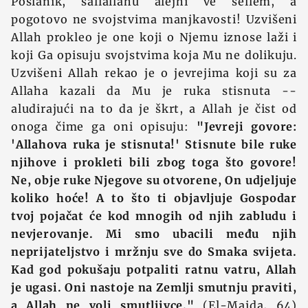
Poslanik, sallallahu alejhi ve sellem, a
pogotovo ne svojstvima manjkavosti! Uzvišeni
Allah prokleo je one koji o Njemu iznose laži i
koji Ga opisuju svojstvima koja Mu ne dolikuju.
Uzvišeni Allah rekao je o jevrejima koji su za
Allaha kazali da Mu je ruka stisnuta --
aludirajući na to da je škrt, a Allah je čist od
onoga čime ga oni opisuju:
"Jevreji govore:
'Allahova ruka je stisnuta!' Stisnute bile ruke
njihove i prokleti bili zbog toga što govore!
Ne, obje ruke Njegove su otvorene, On udjeljuje
koliko hoće! A to što ti objavljuje Gospodar
tvoj pojačat će kod mnogih od njih zabludu i
nevjerovanje. Mi smo ubacili među njih
neprijateljstvo i mržnju sve do Smaka svijeta.
Kad god pokušaju potpaliti ratnu vatru, Allah
je ugasi. Oni nastoje na Zemlji smutnju praviti,
a Allah ne voli smutljivce."
(El-Maida, 64)