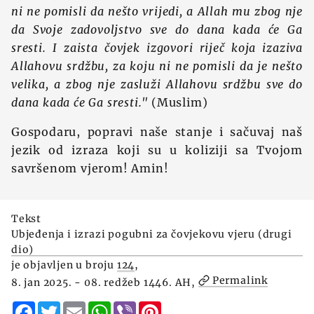
ni ne pomisli da nešto vrijedi, a Allah mu zbog nje
da Svoje zadovoljstvo sve do dana kada će Ga
sresti. I zaista čovjek izgovori riječ koja izaziva
Allahovu srdžbu, za koju ni ne pomisli da je nešto
velika, a zbog nje zasluži Allahovu srdžbu sve do
dana kada će Ga sresti."
(Muslim)
Gospodaru, popravi naše stanje i sačuvaj naš
jezik od izraza koji su u koliziji sa Tvojom
savršenom vjerom! Amin!
Tekst
Ubjeđenja i izrazi pogubni za čovjekovu vjeru (drugi
dio)
je objavljen u broju
124
,
Permalink
8. jan 2025. - 08. redžeb 1446. AH,
Facebook
Twitter
Email
WhatsApp
Viber
Pinterest