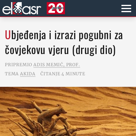
Ubjeđenja i izrazi pogubni za
čovjekovu vjeru (drugi dio)
PRIPREMIO
ADIS MEMIĆ, PROF.
TEMA
AKIDA
ČITANJE 4 MINUTE