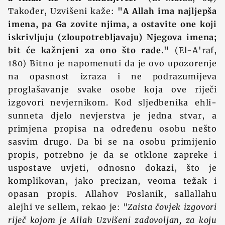
Također, Uzvišeni kaže:
"A Allah ima najljepša
imena, pa Ga zovite njima, a ostavite one koji
iskrivljuju (zloupotrebljavaju) Njegova imena;
bit će kažnjeni za ono što rade."
(El-A'raf,
180) Bitno je napomenuti da je ovo upozorenje
na opasnost izraza i ne podrazumijeva
proglašavanje svake osobe koja ove riječi
izgovori nevjernikom. Kod sljedbenika ehli-
sunneta djelo nevjerstva je jedna stvar, a
primjena propisa na određenu osobu nešto
sasvim drugo. Da bi se na osobu primijenio
propis, potrebno je da se otklone zapreke i
uspostave uvjeti, odnosno dokazi, što je
komplikovan, jako precizan, veoma težak i
opasan propis. Allahov Poslanik, sallallahu
alejhi ve sellem, rekao je:
"Zaista čovjek izgovori
riječ kojom je Allah Uzvišeni zadovoljan, za koju