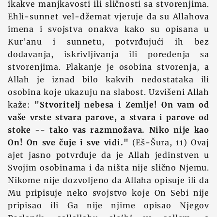
ikakve manjkavosti ili sličnosti sa stvorenjima.
Ehli-sunnet vel-džemat vjeruje da su Allahova
imena i svojstva onakva kako su opisana u
Kur'anu i sunnetu, potvrđujući ih bez
dodavanja, iskrivljivanja ili poređenja sa
stvorenjima. Plakanje je osobina stvorenja, a
Allah je iznad bilo kakvih nedostataka ili
osobina koje ukazuju na slabost. Uzvišeni Allah
kaže:
"Stvoritelj nebesa i Zemlje! On vam od
vaše vrste stvara parove, a stvara i parove od
stoke -- tako vas razmnožava. Niko nije kao
On! On sve čuje i sve vidi."
(Eš-Šura, 11) Ovaj
ajet jasno potvrđuje da je Allah jedinstven u
Svojim osobinama i da ništa nije slično Njemu.
Nikome nije dozvoljeno da Allaha opisuje ili da
Mu pripisuje neko svojstvo koje On Sebi nije
pripisao ili Ga nije njime opisao Njegov