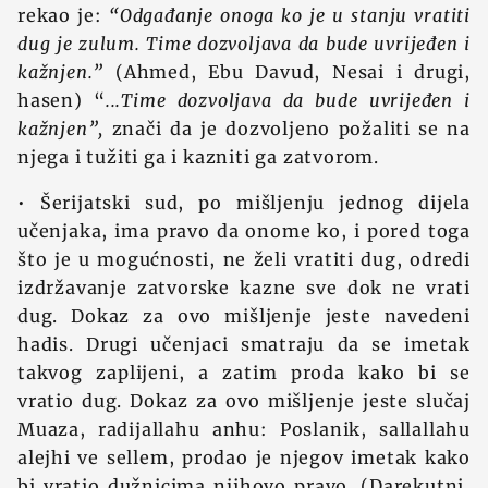
rekao je:
“Odgađanje onoga ko je u stanju vratiti
dug je zulum. Time dozvoljava da bude uvrijeđen i
kažnjen.”
(Ahmed, Ebu Davud, Nesai i drugi,
hasen) “
...Time dozvoljava da bude uvrijeđen i
kažnjen”,
znači da je dozvoljeno požaliti se na
njega i tužiti ga i kazniti ga zatvorom.
• Šerijatski sud, po mišljenju jednog dijela
učenjaka, ima pravo da onome ko, i pored toga
što je u mogućnosti, ne želi vratiti dug, odredi
izdržavanje zatvorske kazne sve dok ne vrati
dug. Dokaz za ovo mišljenje jeste navedeni
hadis. Drugi učenjaci smatraju da se imetak
takvog zaplijeni, a zatim proda kako bi se
vratio dug. Dokaz za ovo mišljenje jeste slučaj
Muaza, radijallahu anhu: Poslanik, sallallahu
alejhi ve sellem, prodao je njegov imetak kako
bi vratio dužnicima njihovo pravo. (Darekutni,