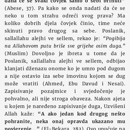
dana će se svaki čovjek samo o sebi brinuti”
(Abese, 37). Pa kako se onda nadati da će se
neko u tom strahu odreći svog prava? Ma
koliko dobrih djela čovjek činio, time neće
skinuti pravo drugog sa sebe. Poslanik,
sallallahu alejhi ve sellem, rekao je:
“Pogibija
na Allahovom putu briše sve grijehe osim duga.”
(Muslim) Dovoljno je ibreta u tome da je
Poslanik, sallallahu alejhi ve sellem, odbijao
klanjati dženazu onome ko je umro pod dugom
a nije ostavio iza sebe imovinu kojom se dug
može vratiti (Ahmed, Ebu Davud i Nesai).
Zapisivanje pozajmice i svjedočenje je
pohvalno, ali nije stroga obaveza. Nakon ajeta
u kojem je naređeno zapisivanje duga, Uzvišeni
Allah kaže:
“A ako jedan kod drugog nešto
pohranite, neka onaj opravda ukazano mu
povjerenje...”
(El-Bekara, 283). Ovo upućuje na