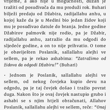
vrijeme, a ako nije u mogućnosti, dužan je
tražiti od posuđivača da mu produži rok. Buhari
bilježi predaju od Džabira, radijallahu anhu, u
kojoj kaže da je u Medini bio jedan židov koji
mu je posuđivao datule do branja. Jedne godine
Džabirov palmovik nije rodio, pa je Džabir,
radijallahu anhu, zatražio da mu odgodi do
sljedeće godine, a on to nije prihvatio. O tome
je obaviješten Poslanik, sallallahu alejhi ve
sellem, pa je rekao ashabima:
“Zatražimo od
židova da odgodi Džabiru!”
(Buhari)
• Jednom je Poslanik, sallallahu alejhi ve
sellem, od nekog čovjeka kupio devu na
odgodu, pa je taj čovjek došao i tražio povrat
duga. Nakon što je ovaj čovjek nastupio grubo i
ashabi se s njim htjeli obračunati, Allahov
Poslanik, sallallahu alejhi ve sellem, reče:
“Onaj