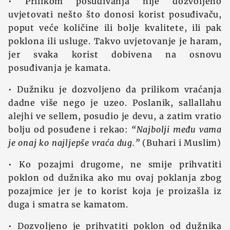
• Prilikom posuđivanja nije dozvoljeno
uvjetovati nešto što donosi korist posuđivaču,
poput veće količine ili bolje kvalitete, ili pak
poklona ili usluge. Takvo uvjetovanje je haram,
jer svaka korist dobivena na osnovu
posuđivanja je kamata.
• Dužniku je dozvoljeno da prilikom vraćanja
dadne više nego je uzeo. Poslanik, sallallahu
alejhi ve sellem, posudio je devu, a zatim vratio
bolju od posuđene i rekao:
“Najbolji među vama
je onaj ko najljepše vraća dug.”
(Buhari i Muslim)
• Ko pozajmi drugome, ne smije prihvatiti
poklon od dužnika ako mu ovaj poklanja zbog
pozajmice jer je to korist koja je proizašla iz
duga i smatra se kamatom.
• Dozvoljeno je prihvatiti poklon od dužnika