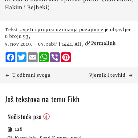
Hakim i Bejheki)
Tekst
Uvjeti i propisi uzimanja pozajmice
je objavljen
u broju
93
,
Permalink
5. nov 2019. - 07. rabiʻ i 1441. AH,
Facebook
Twitter
Email
WhatsApp
Viber
Pinterest
U odbrani svoga
Vjernik i tevhid
Još tekstova na temu Fikh
Nečistoća psa
d
128