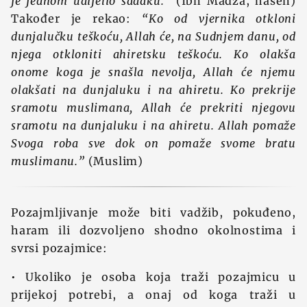
je jednom udijelio sadaku.”
(Ibn Madža, hasen)
Također je rekao:
“Ko od vjernika otkloni
dunjalučku teškoću, Allah će, na Sudnjem danu, od
njega otkloniti ahiretsku teškoću. Ko olakša
onome koga je snašla nevolja, Allah će njemu
olakšati na dunjaluku i na ahiretu. Ko prekrije
sramotu muslimana, Allah će prekriti njegovu
sramotu na dunjaluku i na ahiretu. Allah pomaže
Svoga roba sve dok on pomaže svome bratu
muslimanu.”
(Muslim)
Pozajmljivanje može biti vadžib, pokuđeno,
haram ili dozvoljeno shodno okolnostima i
svrsi pozajmice:
• Ukoliko je osoba koja traži pozajmicu u
prijekoj potrebi, a onaj od koga traži u