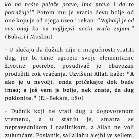
ko na nešto polaže pravo, ima pravo i da to
potražuje!”
Potom mu je vratio devu bolje od
one koju je od njega uzeo i rekao:
“Najbolji je od
vas onaj ko na najljepši način vraća zajam.”
(Buhari i Muslim)
• U slučaju da dužnik nije u mogućnosti vratiti
dug, jer bi time ugrozio svoje elementarne
životne potrebe, posuđivač je obavezan
produžiti rok vraćanja. Uzvišeni Allah kaže:
“A
ako je u nevolji, onda pričekajte dok bude
imao; a još vam je bolje, nek znate, da dug
poklonite.”
(El-Bekara, 280)
• Dužnik koji ne vrati dug u dogovorenom
vremenu, a u stanju je, smatra se
nepravednikom i nasilnikom, a Allah ne voli
zulumćare. Poslanik, sallallahu alejhi ve sellem,