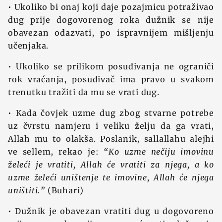
• Ukoliko bi onaj koji daje pozajmicu potraživao
dug prije dogovorenog roka dužnik se nije
obavezan odazvati, po ispravnijem mišljenju
učenjaka.
• Ukoliko se prilikom posuđivanja ne ograniči
rok vraćanja, posuđivač ima pravo u svakom
trenutku tražiti da mu se vrati dug.
• Kada čovjek uzme dug zbog stvarne potrebe
uz čvrstu namjeru i veliku želju da ga vrati,
Allah mu to olakša. Poslanik, sallallahu alejhi
ve sellem, rekao je:
“Ko uzme nečiju imovinu
želeći je vratiti, Allah će vratiti za njega, a ko
uzme želeći uništenje te imovine, Allah će njega
uništiti.”
(Buhari)
• Dužnik je obavezan vratiti dug u dogovoreno