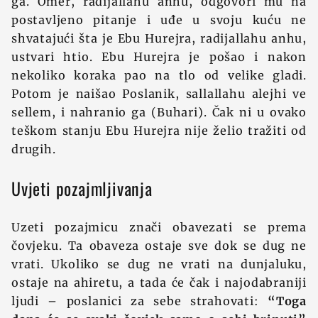
ga. Omer, radijallahu anhu, odgovori mu na
postavljeno pitanje i uđe u svoju kuću ne
shvatajući šta je Ebu Hurejra, radijallahu anhu,
ustvari htio. Ebu Hurejra je pošao i nakon
nekoliko koraka pao na tlo od velike gladi.
Potom je naišao Poslanik, sallallahu alejhi ve
sellem, i nahranio ga (Buhari). Čak ni u ovako
teškom stanju Ebu Hurejra nije želio tražiti od
drugih.
Uvjeti pozajmljivanja
Uzeti pozajmicu znači obavezati se prema
čovjeku. Ta obaveza ostaje sve dok se dug ne
vrati. Ukoliko se dug ne vrati na dunjaluku,
ostaje na ahiretu, a tada će čak i najodabraniji
ljudi – poslanici za sebe strahovati:
“Toga