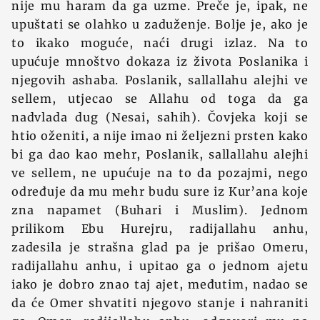
nije mu haram da ga uzme. Preče je, ipak, ne
upuštati se olahko u zaduženje. Bolje je, ako je
to ikako moguće, naći drugi izlaz. Na to
upućuje mnoštvo dokaza iz života Poslanika i
njegovih ashaba. Poslanik, sallallahu alejhi ve
sellem, utjecao se Allahu od toga da ga
nadvlada dug (Nesai, sahih). Čovjeka koji se
htio oženiti, a nije imao ni željezni prsten kako
bi ga dao kao mehr, Poslanik, sallallahu alejhi
ve sellem, ne upućuje na to da pozajmi, nego
određuje da mu mehr budu sure iz Kur’ana koje
zna napamet (Buhari i Muslim). Jednom
prilikom Ebu Hurejru, radijallahu anhu,
zadesila je strašna glad pa je prišao Omeru,
radijallahu anhu, i upitao ga o jednom ajetu
iako je dobro znao taj ajet, međutim, nadao se
da će Omer shvatiti njegovo stanje i nahraniti