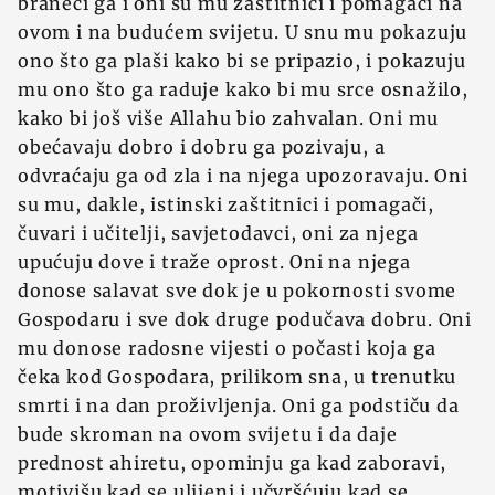
braneći ga i oni su mu zaštitnici i pomagači na
ovom i na budućem svijetu. U snu mu pokazuju
ono što ga plaši kako bi se pripazio, i pokazuju
mu ono što ga raduje kako bi mu srce osnažilo,
kako bi još više Allahu bio zahvalan. Oni mu
obećavaju dobro i dobru ga pozivaju, a
odvraćaju ga od zla i na njega upozoravaju. Oni
su mu, dakle, istinski zaštitnici i pomagači,
čuvari i učitelji, savjetodavci, oni za njega
upućuju dove i traže oprost. Oni na njega
donose salavat sve dok je u pokornosti svome
Gospodaru i sve dok druge podučava dobru. Oni
mu donose radosne vijesti o počasti koja ga
čeka kod Gospodara, prilikom sna, u trenutku
smrti i na dan proživljenja. Oni ga podstiču da
bude skroman na ovom svijetu i da daje
prednost ahiretu, opominju ga kad zaboravi,
motivišu kad se ulijeni i učvršćuju kad se