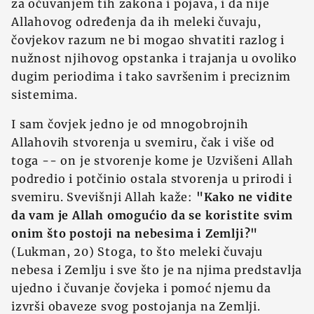
za očuvanjem tih zakona i pojava, i da nije
Allahovog određenja da ih meleki čuvaju,
čovjekov razum ne bi mogao shvatiti razlog i
nužnost njihovog opstanka i trajanja u ovoliko
dugim periodima i tako savršenim i preciznim
sistemima.
I sam čovjek jedno je od mnogobrojnih
Allahovih stvorenja u svemiru, čak i više od
toga -- on je stvorenje kome je Uzvišeni Allah
podredio i potčinio ostala stvorenja u prirodi i
svemiru. Svevišnji Allah kaže:
"Kako ne vidite
da vam je Allah omogućio da se koristite svim
onim što postoji na nebesima i Zemlji?"
(Lukman, 20) Stoga, to što meleki čuvaju
nebesa i Zemlju i sve što je na njima predstavlja
ujedno i čuvanje čovjeka i pomoć njemu da
izvrši obaveze svog postojanja na Zemlji.