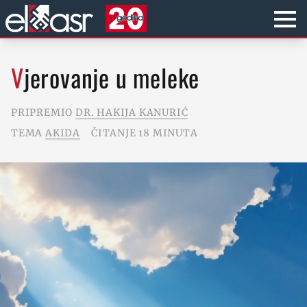
Vjerovanje u meleke
PRIPREMIO
DR. HAKIJA KANURIĆ
TEMA
AKIDA
ČITANJE 18 MINUTA