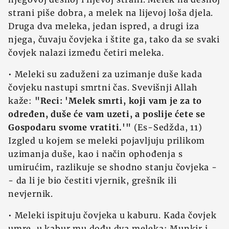
strani piše dobra, a melek na lijevoj loša djela.
Druga dva meleka, jedan ispred, a drugi iza
njega, čuvaju čovjeka i štite ga, tako da se svaki
čovjek nalazi između četiri meleka.
• Meleki su zaduženi za uzimanje duše kada
čovjeku nastupi smrtni čas. Svevišnji Allah
kaže:
"Reci: 'Melek smrti, koji vam je za to
određen, duše će vam uzeti, a poslije ćete se
Gospodaru svome vratiti.'"
(Es-Sedžda, 11)
Izgled u kojem se meleki pojavljuju prilikom
uzimanja duše, kao i način ophođenja s
umirućim, razlikuje se shodno stanju čovjeka -
- da li je bio čestiti vjernik, grešnik ili
nevjernik.
• Meleki ispituju čovjeka u kaburu. Kada čovjek
umre, u kabur mu dođu dva meleka: Munkir i