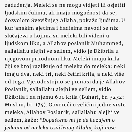
zaduženja. Meleki se ne mogu vidjeti ili osjetiti
ljudskim čulima, ali imaju mogućnost da se,
dozvolom Svevišnjeg Allaha, pokažu ljudima. U
kur'anskim ajetima i hadisima navodi se niz
slučajeva u kojima su meleki bili viđeni u
ljudskom liku, a Allahov poslanik Muhammed,
sallallahu alejhi ve sellem, vidio je Džibrila u
njegovom prirodnom liku. Meleki imaju krila
čiji se broj razlikuje od meleka do meleka: neki
imaju dva, neki tri, neki četiri krila, a neki više
od toga. Vjerodostojno se prenosi da je Allahov
Poslanik, sallallahu alejhi ve sellem, vidio
Džibrila i na njemu 600 krila (Buhari, br. 3232;
Muslim, br. 174). Govoreći o veličini jedne vrste
meleka, Allahov Poslanik, sallallahu alejhi ve
sellem, kaže:
"Dopušteno mi je da kazujem o
jednom od meleka Uzvišenog Allaha, koji nose