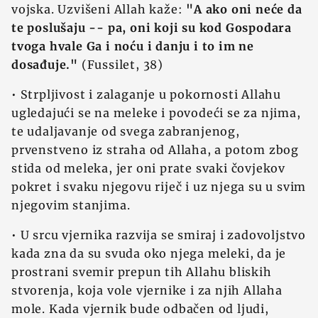
vojska. Uzvišeni Allah kaže:
"A ako oni neće da
te poslušaju -- pa, oni koji su kod Gospodara
tvoga hvale Ga i noću i danju i to im ne
dosađuje."
(Fussilet, 38)
• Strpljivost i zalaganje u pokornosti Allahu
ugledajući se na meleke i povodeći se za njima,
te udaljavanje od svega zabranjenog,
prvenstveno iz straha od Allaha, a potom zbog
stida od meleka, jer oni prate svaki čovjekov
pokret i svaku njegovu riječ i uz njega su u svim
njegovim stanjima.
• U srcu vjernika razvija se smiraj i zadovoljstvo
kada zna da su svuda oko njega meleki, da je
prostrani svemir prepun tih Allahu bliskih
stvorenja, koja vole vjernike i za njih Allaha
mole. Kada vjernik bude odbačen od ljudi,