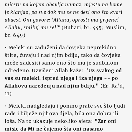
mjestu na kojem obavlja namaz, mjestu na kome
je klanjao, pa sve dok mu se ne desi ono što kvari
abdest. Oni govore: 'Allahu, oprosti mu grijehe!
Allahu, smiluj mu se!'"
(Buhari, br. 445; Muslim,
br. 649)
• Meleki su zaduženi da čovjeka neprekidno
štite, čuvaju i nad njim bdiju, tako da čovjeka
može zadesiti samo ono što mu je sudbinom
određeno. Uzvišeni Allah kaže:
"Uz svakog od
vas su meleki, ispred njega i iza njega -- po
Allahovu naređenju nad njim bdiju."
(Er-Ra'd,
11)
• Meleki nadgledaju i pomno prate sve što ljudi
rade i bilježe njihova djela, bila ona dobra ili
loša. Na to ukazuje nekoliko ajeta:
"Zar oni
misle da Mi ne čujemo šta oni nasamo