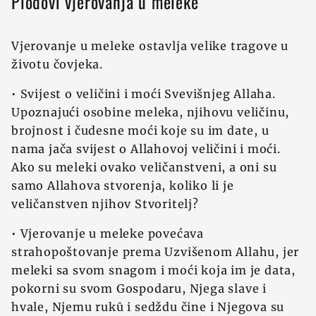
Plodovi vjerovanja u meleke
Vjerovanje u meleke ostavlja velike tragove u
životu čovjeka.
• Svijest o veličini i moći Svevišnjeg Allaha.
Upoznajući osobine meleka, njihovu veličinu,
brojnost i čudesne moći koje su im date, u
nama jača svijest o Allahovoj veličini i moći.
Ako su meleki ovako veličanstveni, a oni su
samo Allahova stvorenja, koliko li je
veličanstven njihov Stvoritelj?
• Vjerovanje u meleke povećava
strahopoštovanje prema Uzvišenom Allahu, jer
meleki sa svom snagom i moći koja im je data,
pokorni su svom Gospodaru, Njega slave i
hvale, Njemu rukū i sedždu čine i Njegova su