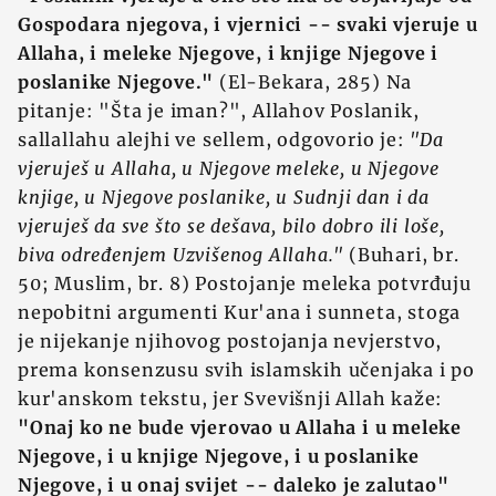
Gospodara njegova, i vjernici -- svaki vjeruje u
Allaha, i meleke Njegove, i knjige Njegove i
poslanike Njegove."
(El-Bekara, 285) Na
pitanje: "Šta je iman?", Allahov Poslanik,
sallallahu alejhi ve sellem, odgovorio je:
"Da
vjeruješ u Allaha, u Njegove meleke, u Njegove
knjige, u Njegove poslanike, u Sudnji dan i da
vjeruješ da sve što se dešava, bilo dobro ili loše,
biva određenjem Uzvišenog Allaha."
(Buhari, br.
50; Muslim, br. 8) Postojanje meleka potvrđuju
nepobitni argumenti Kur'ana i sunneta, stoga
je nijekanje njihovog postojanja nevjerstvo,
prema konsenzusu svih islamskih učenjaka i po
kur'anskom tekstu, jer Svevišnji Allah kaže:
"Onaj ko ne bude vjerovao u Allaha i u meleke
Njegove, i u knjige Njegove, i u poslanike
Njegove, i u onaj svijet -- daleko je zalutao"