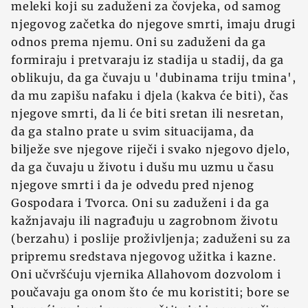
meleki koji su zaduženi za čovjeka, od samog
njegovog začetka do njegove smrti, imaju drugi
odnos prema njemu. Oni su zaduženi da ga
formiraju i pretvaraju iz stadija u stadij, da ga
oblikuju, da ga čuvaju u 'dubinama triju tmina',
da mu zapišu nafaku i djela (kakva će biti), čas
njegove smrti, da li će biti sretan ili nesretan,
da ga stalno prate u svim situacijama, da
bilježe sve njegove riječi i svako njegovo djelo,
da ga čuvaju u životu i dušu mu uzmu u času
njegove smrti i da je odvedu pred njenog
Gospodara i Tvorca. Oni su zaduženi i da ga
kažnjavaju ili nagrađuju u zagrobnom životu
(berzahu) i poslije proživljenja; zaduženi su za
pripremu sredstava njegovog užitka i kazne.
Oni učvršćuju vjernika Allahovom dozvolom i
poučavaju ga onom što će mu koristiti; bore se