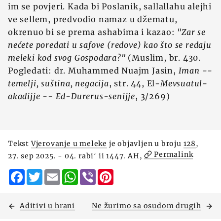
im se povjeri. Kada bi Poslanik, sallallahu alejhi
ve sellem, predvodio namaz u džematu,
okrenuo bi se prema ashabima i kazao:
"Zar se
nećete poredati u safove (redove) kao što se redaju
meleki kod svog Gospodara?"
(Muslim, br. 430.
Pogledati: dr. Muhammed Nuajm Jasin,
Iman --
temelji, suština, negacija
, str. 44, El-
Mevsuatul-
akadijje -- Ed-Durerus-senijje
, 3/269)
Tekst
Vjerovanje u meleke
je objavljen u broju
128
,
Permalink
27. sep 2025. - 04. rabiʻ ii 1447. AH,
Facebook
Twitter
Email
WhatsApp
Viber
Pinterest
Aditivi u hrani
Ne žurimo sa osudom drugih