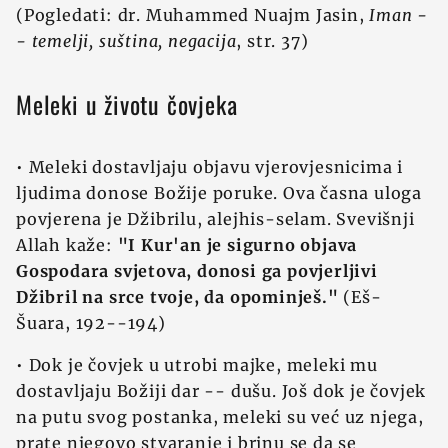
(Pogledati: dr. Muhammed Nuajm Jasin,
Iman -
- temelji, suština, negacija
, str. 37)
Meleki u životu čovjeka
• Meleki dostavljaju objavu vjerovjesnicima i
ljudima donose Božije poruke. Ova časna uloga
povjerena je Džibrilu, alejhis-selam. Svevišnji
Allah kaže:
"I Kur'an je sigurno objava
Gospodara svjetova, donosi ga povjerljivi
Džibril na srce tvoje, da opominješ."
(Eš-
Šuara, 192--194)
• Dok je čovjek u utrobi majke, meleki mu
dostavljaju Božiji dar -- dušu. Još dok je čovjek
na putu svog postanka, meleki su već uz njega,
prate njegovo stvaranje i brinu se da se