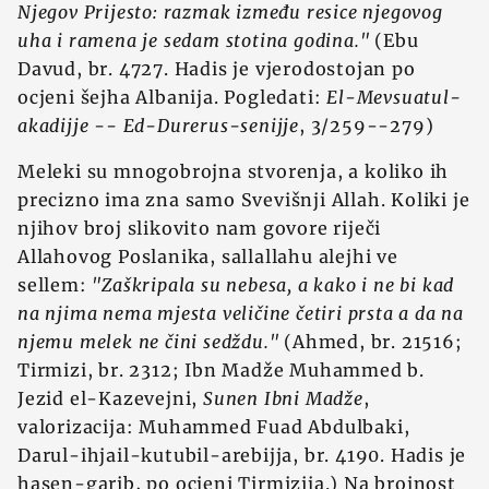
Njegov Prijesto: razmak između resice njegovog
uha i ramena je sedam stotina godina."
(Ebu
Davud, br. 4727. Hadis je vjerodostojan po
ocjeni šejha Albanija. Pogledati:
El
-
Mevsuatul-
akadijje -- Ed-Durerus-senijje
, 3/259--279)
Meleki su mnogobrojna stvorenja, a koliko ih
precizno ima zna samo Svevišnji Allah. Koliki je
njihov broj slikovito nam govore riječi
Allahovog Poslanika, sallallahu alejhi ve
sellem:
"Zaškripala su nebesa, a kako i ne bi kad
na njima nema mjesta veličine četiri prsta a da na
njemu melek ne čini sedždu."
(Ahmed, br. 21516;
Tirmizi, br. 2312; Ibn Madže Muhammed b.
Jezid el-Kazevejni,
Sunen Ibni Madže
,
valorizacija: Muhammed Fuad Abdulbaki,
Darul-ihjail-kutubil-arebijja, br. 4190. Hadis je
hasen-garib, po ocjeni Tirmizija.) Na brojnost