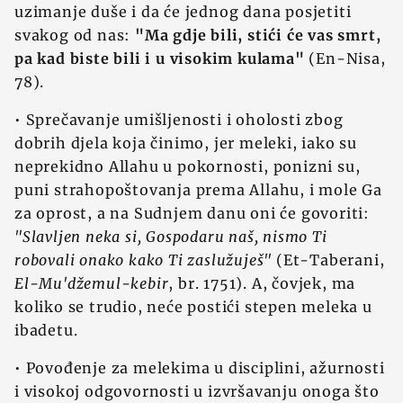
uzimanje duše i da će jednog dana posjetiti
svakog od nas:
"Ma gdje bili, stići će vas smrt,
pa kad biste bili i u visokim kulama"
(En-Nisa,
78).
• Sprečavanje umišljenosti i oholosti zbog
dobrih djela koja činimo, jer meleki, iako su
neprekidno Allahu u pokornosti, ponizni su,
puni strahopoštovanja prema Allahu, i mole Ga
za oprost, a na Sudnjem danu oni će govoriti:
"Slavljen neka si, Gospodaru naš, nismo Ti
robovali onako kako Ti zaslužuješ"
(Et-Taberani,
El-Mu'džemul-kebir
, br. 1751). A, čovjek, ma
koliko se trudio, neće postići stepen meleka u
ibadetu.
• Povođenje za melekima u disciplini, ažurnosti
i visokoj odgovornosti u izvršavanju onoga što