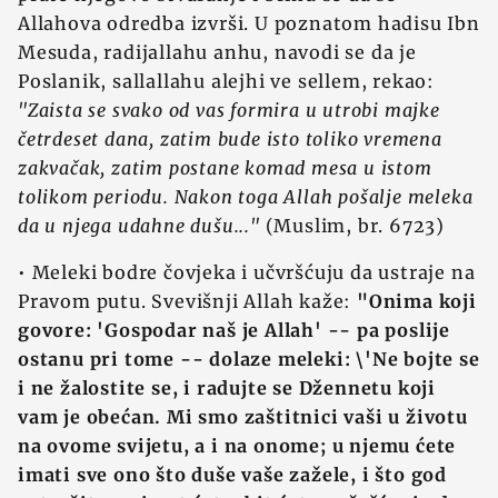
Allahova odredba izvrši. U poznatom hadisu Ibn
Mesuda, radijallahu anhu, navodi se da je
Poslanik, sallallahu alejhi ve sellem, rekao:
"Zaista se svako od vas formira u utrobi majke
četrdeset dana, zatim bude isto toliko vremena
zakvačak, zatim postane komad mesa u istom
tolikom periodu. Nakon toga Allah pošalje meleka
da u njega udahne dušu..."
(Muslim, br. 6723)
• Meleki bodre čovjeka i učvršćuju da ustraje na
Pravom putu. Svevišnji Allah kaže:
"Onima koji
govore: 'Gospodar naš je Allah' -- pa poslije
ostanu pri tome -- dolaze meleki: \'Ne bojte se
i ne žalostite se, i radujte se Džennetu koji
vam je obećan. Mi smo zaštitnici vaši u životu
na ovome svijetu, a i na onome; u njemu ćete
imati sve ono što duše vaše zažele, i što god