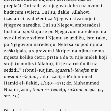
preplaši. Oni rade za njegovo dobro na ovom i
budućem svijetu. Oni su, dakle, Allahovi
izaslanici, zaduženi za Njegovo stvaranje i
Njegove naredbe. Oni su Njegovi ambasadori
ljudima; spuštaju se po Njegovom naređenju na
sve dijelove svijeta i Njemu se uzdižu, isto tako,
po Njegovom naređenju. Nebesa su pod njima
zaškripala, a s pravom i škripe; na njima nema
mjesta koliko četiri prsta a da tu nije melek koji
stoji (u molitvi Allahu), ili je na rukūu ili na
sedždi." (Ibnul-Kajjim,
Igasetul-lehefan min
mesaidiš-šejtan
, valorizacija: Muhammed
Hamid el-Fekki, 2/130--131; dr. Muhammed
Nuajm Jasin,
Iman -- temelji, suština, negacija
,
str. 40)