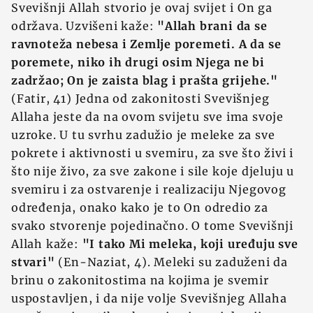
Svevišnji Allah stvorio je ovaj svijet i On ga
održava. Uzvišeni kaže:
"Allah brani da se
ravnoteža nebesa i Zemlje poremeti. A da se
poremete, niko ih drugi osim Njega ne bi
zadržao; On je zaista blag i prašta grijehe."
(Fatir, 41) Jedna od zakonitosti Svevišnjeg
Allaha jeste da na ovom svijetu sve ima svoje
uzroke. U tu svrhu zadužio je meleke za sve
pokrete i aktivnosti u svemiru, za sve što živi i
što nije živo, za sve zakone i sile koje djeluju u
svemiru i za ostvarenje i realizaciju Njegovog
određenja, onako kako je to On odredio za
svako stvorenje pojedinačno. O tome Svevišnji
Allah kaže:
"I tako Mi meleka, koji uređuju sve
stvari"
(En-Naziat, 4). Meleki su zaduženi da
brinu o zakonitostima na kojima je svemir
uspostavljen, i da nije volje Svevišnjeg Allaha