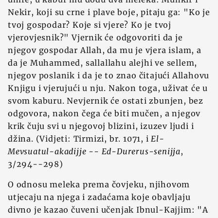
Nekir, koji su crne i plave boje, pitaju ga: "Ko je
tvoj gospodar? Koje si vjere? Ko je tvoj
vjerovjesnik?" Vjernik će odgovoriti da je
njegov gospodar Allah, da mu je vjera islam, a
da je Muhammed, sallallahu alejhi ve sellem,
njegov poslanik i da je to znao čitajući Allahovu
Knjigu i vjerujući u nju. Nakon toga, uživat će u
svom kaburu. Nevjernik će ostati zbunjen, bez
odgovora, nakon čega će biti mučen, a njegov
krik čuju svi u njegovoj blizini, izuzev ljudi i
džina. (Vidjeti: Tirmizi, br. 1071, i
El-
Mevsuatul-akadijje -- Ed-Durerus-senijja
,
3/294--298)
O odnosu meleka prema čovjeku, njihovom
utjecaju na njega i zadaćama koje obavljaju
divno je kazao čuveni učenjak Ibnul-Kajjim: "A