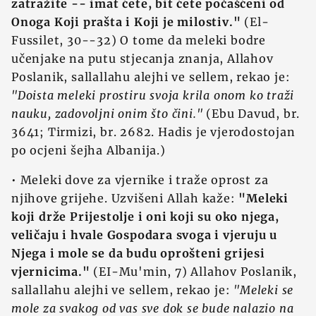
zatražite -- imat ćete, bit ćete počašćeni od
Onoga Koji prašta i Koji je milostiv."
(El-
Fussilet, 30--32) O tome da meleki bodre
učenjake na putu stjecanja znanja, Allahov
Poslanik, sallallahu alejhi ve sellem, rekao je:
"Doista meleki prostiru svoja krila onom ko traži
nauku, zadovoljni onim što čini."
(Ebu Davud, br.
3641; Tirmizi, br. 2682. Hadis je vjerodostojan
po ocjeni šejha Albanija.)
• Meleki dove za vjernike i traže oprost za
njihove grijehe. Uzvišeni Allah kaže:
"Meleki
koji drže Prijestolje i oni koji su oko njega,
veličaju i hvale Gospodara svoga i vjeruju u
Njega i mole se da budu oprošteni grijesi
vjernicima."
(EI-Mu'min, 7) Allahov Poslanik,
sallallahu alejhi ve sellem, rekao je:
"Meleki se
mole za svakog od vas sve dok se bude nalazio na