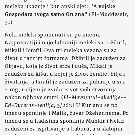
meleka ukazuje i kur'anski ajet:
"A vojske
Gospodara tvoga samo On zna"
(El-Muddessir,
31).
Neki meleki spomenuti su po imenu.
Najpoznatiji i najodabraniji meleki su: Džibril,
Mikail i Israfil. Ova tri meleka vezana su za
život u raznim formama: Džibril je zadužen za
Objavu, koja je život srca i duša, Mikail je
zadužen za kišu, u kojoj je život zemlje, bilja i
životinja, a Israfil je zadužen za puhanje u sur -
- rog, u čijem je zvuku život svih stvorenja
nakon njihove smrti. (
El-Mevsuatul-akadijje--
Ed-Durerus-senijja
, 3/262) U Kur'anu se po
imenu spominje i Malik, čuvar Džehennema. Po
imenu se u hadisima spominju Munkir i Nekir
zaduženi za ispitivanje u kaburu, a u slabijim