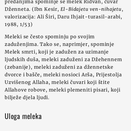
predanjima spominje se melek Ridvan, čuvar
Dženneta. (Ibn Kesir,
El-Bidajetu ven-nihajetu
,
valorizacija: Ali Širi, Daru Ihjait-turasil-arabi,
1988, 1/53)
Meleki se često spominju po svojim
zaduženjima. Tako se, naprimjer, spominje
Melek smrti, koji je zadužen za uzimanje
ljudskih duša, meleki zaduženi za Džehennem
(zebanije), meleki zaduženi za džennetske
dvorce i bašče, meleki nosioci Arša, Prijestolja
Uzvišenog Allaha, meleki čuvari koji štite
Allahove robove, meleki plemeniti pisari, koji
bilježe djela ljudi.
Uloga meleka