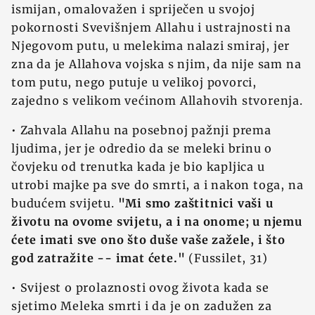
ismijan, omalovažen i spriječen u svojoj
pokornosti Svevišnjem Allahu i ustrajnosti na
Njegovom putu, u melekima nalazi smiraj, jer
zna da je Allahova vojska s njim, da nije sam na
tom putu, nego putuje u velikoj povorci,
zajedno s velikom većinom Allahovih stvorenja.
• Zahvala Allahu na posebnoj pažnji prema
ljudima, jer je odredio da se meleki brinu o
čovjeku od trenutka kada je bio kapljica u
utrobi majke pa sve do smrti, a i nakon toga, na
budućem svijetu.
"Mi smo zaštitnici vaši u
životu na ovome svijetu, a i na onome; u njemu
ćete imati sve ono što duše vaše zažele, i što
god zatražite -- imat ćete."
(Fussilet, 31)
• Svijest o prolaznosti ovog života kada se
sjetimo Meleka smrti i da je on zadužen za