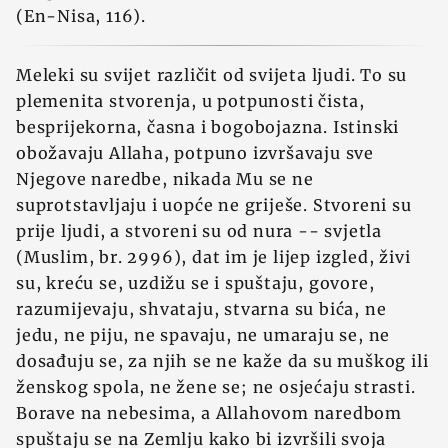
(En-Nisa, 116).
Meleki su svijet različit od svijeta ljudi. To su
plemenita stvorenja, u potpunosti čista,
besprijekorna, časna i bogobojazna. Istinski
obožavaju Allaha, potpuno izvršavaju sve
Njegove naredbe, nikada Mu se ne
suprotstavljaju i uopće ne griješe. Stvoreni su
prije ljudi, a stvoreni su od nura -- svjetla
(Muslim, br. 2996), dat im je lijep izgled, živi
su, kreću se, uzdižu se i spuštaju, govore,
razumijevaju, shvataju, stvarna su bića, ne
jedu, ne piju, ne spavaju, ne umaraju se, ne
dosađuju se, za njih se ne kaže da su muškog ili
ženskog spola, ne žene se; ne osjećaju strasti.
Borave na nebesima, a Allahovom naredbom
spuštaju se na Zemlju kako bi izvršili svoja