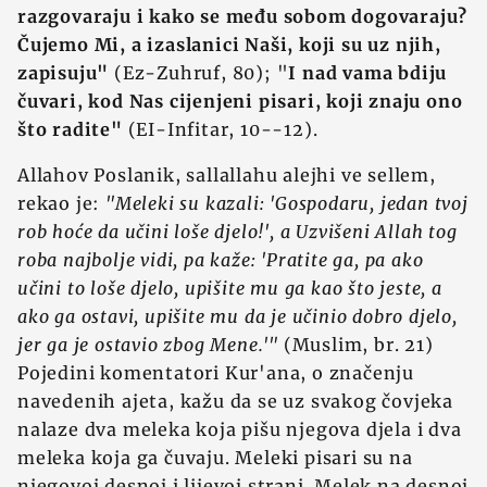
razgovaraju i kako se među sobom dogovaraju?
Čujemo Mi, a izaslanici Naši, koji su uz njih,
zapisuju"
(Ez-Zuhruf, 80); "
I nad vama bdiju
čuvari, kod Nas cijenjeni pisari, koji znaju ono
što radite"
(EI-Infitar, 10--12).
Allahov Poslanik, sallallahu alejhi ve sellem,
rekao je:
"Meleki su kazali: 'Gospodaru, jedan tvoj
rob hoće da učini loše djelo!', a Uzvišeni Allah tog
roba najbolje vidi, pa kaže: 'Pratite ga, pa ako
učini to loše djelo, upišite mu ga kao što jeste, a
ako ga ostavi, upišite mu da je učinio dobro djelo,
jer ga je ostavio zbog Mene.'"
(Muslim, br. 21)
Pojedini komentatori Kur'ana, o značenju
navedenih ajeta, kažu da se uz svakog čovjeka
nalaze dva meleka koja pišu njegova djela i dva
meleka koja ga čuvaju. Meleki pisari su na
njegovoj desnoj i lijevoj strani. Melek na desnoj