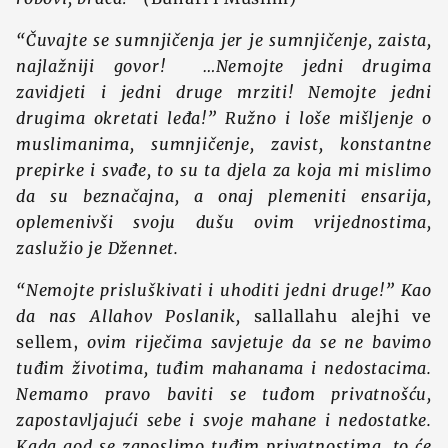
“Čuvajte se sumnjičenja jer je sumnjičenje, zaista,
najlažniji govor!
…
Nemojte jedni drugima
zavidjeti i jedni druge mrziti! Nemojte jedni
drugima okretati leđa!”
Ružno i loše mišljenje o
muslimanima, sumnjičenje, zavist, konstantne
prepirke i svađe, to su ta djela za koja mi mislimo
da su beznačajna, a onaj plemeniti ensarija,
oplemenivši svoju dušu ovim vrijednostima,
zaslužio je Džennet.
“Nemojte prisluškivati i uhoditi jedni druge!”
Kao
da nas Allahov Poslanik,
sallallahu alejhi ve
sellem,
ovim riječima savjetuje da se ne bavimo
tuđim životima, tuđim mahanama i nedostacima.
Nemamo pravo baviti se tuđom privatnošću,
zapostavljajući sebe i svoje mahane i nedostatke.
Kada god se zaposlimo tuđim privatnostima, to će