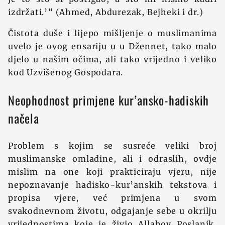
izdržati.’” (Ahmed, Abdurezak, Bejheki i dr.)
Čistota duše i lijepo mišljenje o muslimanima
uvelo je ovog ensariju u u Džennet, tako malo
djelo u našim očima, ali tako vrijedno i veliko
kod Uzvišenog Gospodara.
Neophodnost primjene kur’ansko-hadiskih
načela
Problem s kojim se susreće veliki broj
muslimanske omladine, ali i odraslih, ovdje
mislim na one koji prakticiraju vjeru, nije
nepoznavanje hadisko-kur’anskih tekstova i
propisa vjere, već primjena u svom
svakodnevnom životu, odgajanje sebe u okrilju
vrijednostima koje je živio Allahov Poslanik,