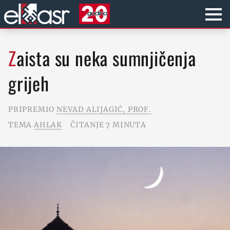
Zaista su neka sumnjičenja
grijeh
PRIPREMIO
NEVAD ALIJAGIĆ, PROF.
TEMA
AHLAK
ČITANJE 7 MINUTA