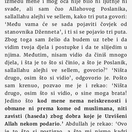
između mene i mog oca nije bilo ni ljutnje ni
svađe, ali sam čuo Allahovog Poslanika,
sallallahu alejhi ve sellem, kako tri puta govori:
‘Među vama će se sada pojaviti čovjek od
stanovnika Dženneta’, i ti si se pojavio tri puta.
Zbog toga sam želio da budem uz tebe i da
vidim tvoja djela i postupke i da te slijedim u
njima. Međutim, nisam vidio da činiš mnogo
djela, i šta je to što si činio, a što je Poslanik,
sallallahu alejhi ve sellem, govorio?’ ‘Ništa
drugo, osim što si vidio’, odgovorio je. Pošto
sam krenuo, pozvao me je i rekao: ‘Ništa
drugo, osim što si vidio, o sine moga brata!
Jedino što
kod mene nema neiskrenosti i
obmane ni prema kome od muslimana, niti
zavisti (haseda) zbog dobra koje je Uzvišeni
Allah nekom podario.’
Abdullah je rekao: ‘Ovo
je to što si postigao, a što mi nismo kadri