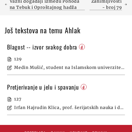
Važni događaji između Pohoda
Zanimljivosti
na Tebuk i Oproštajnog hadža
- broj 79
Još tekstova na temu Ahlak
Blagost -- izvor svakog dobra
d
129
Medin Mušić, student na Islamskom univerzitetu u Medini
Pretjerivanje u jelu i spavanju
d
127
Irfan Hajrudin Klica, prof. šerijatskih nauka i dipl. psiholog