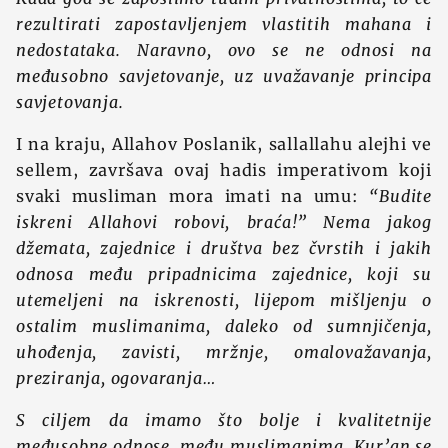
rezultirati zapostavljenjem vlastitih mahana i
nedostataka. Naravno, ovo se ne odnosi na
međusobno savjetovanje, uz uvažavanje principa
savjetovanja.
I na kraju, Allahov Poslanik, sallallahu alejhi ve
sellem, završava ovaj hadis imperativom koji
svaki musliman mora imati na umu:
“Budite
iskreni Allahovi robovi, braća!”
Nema jakog
džemata, zajednice i društva bez čvrstih i jakih
odnosa među pripadnicima zajednice, koji su
utemeljeni na iskrenosti, lijepom mišljenju o
ostalim muslimanima, daleko od sumnjičenja,
uhođenja, zavisti, mržnje, omalovažavanja,
preziranja, ogovaranja…
S ciljem da imamo što bolje i kvalitetnije
međusobne odnose, među muslimanima, Kur’an se