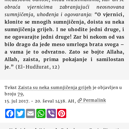
obraća vjernicima zabranjujući neosnovana
sumnjičenja, uhođenja i ogovaranja:
“
O vjernici,
klonite se mnogih sumnjičenja, doista su neka
sumnjičenja grijeh. I ne uhodite jedni druge, i
ne ogovarajte jedni druge! Zar bi nekom od vas
bilo drago da jede meso umrloga brata svoga –
a vama je to odvratno. Zato se bojte Allaha,
Allah, zaista, prima pokajanje i samilostan
je.”
(El-Hudžurat, 12)
Tekst
Zaista su neka sumnjičenja grijeh
je objavljen u
broju
79
,
Permalink
15. jul 2017. - 20. ševal 1438. AH,
Facebook
Twitter
Email
WhatsApp
Viber
Pinterest