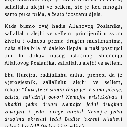
sallallahu alejhi ve sellem, što je kod mnogih
samo puka priča, a često izostanu djela.
Kada bismo ovaj hadis Allahovog Poslanika,
sallallahu alejhi ve sellem, primijenili u svom
životu i odnosu prema drugim muslimanima,
naša slika bila bi daleko ljepša, a naši postupci
bili bi dokaz našeg iskrenog slijeđenja
Allahovog Poslanika, sallallahu alejhi ve sellem.
Ebu Hurejra, radijallahu anhu, prenosi da je
Vjerovjesnik, sallallahu alejhi ve sellem,
rekao:
“Čuvajte se sumnjičenja jer je sumnjičenje,
zaista, najlažniji govor! Nemojte prisluškivati i
uhoditi jedni druge! Nemojte jedni drugima
zavidjeti i jedni druge mrziti! Nemojte jedni
drugima okretati leđa! Budite iskreni Allahovi
robovi, braća!”
(
Buhari i Muslim)