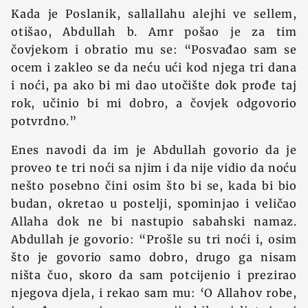
Kada je Poslanik, sallallahu alejhi ve sellem,
otišao, Abdullah b. Amr pošao je za tim
čovjekom i obratio mu se: “Posvađao sam se
ocem i zakleo se da neću ući kod njega tri dana
i noći, pa ako bi mi dao utočište dok prođe taj
rok, učinio bi mi dobro, a čovjek odgovorio
potvrdno.”
Enes navodi da im je Abdullah govorio da je
proveo te tri noći sa njim i da nije vidio da noću
nešto posebno čini osim što bi se, kada bi bio
budan, okretao u postelji, spominjao i veličao
Allaha dok ne bi nastupio sabahski namaz.
Abdullah je govorio: “Prošle su tri noći i, osim
što je govorio samo dobro, drugo ga nisam
ništa čuo, skoro da sam potcijenio i prezirao
njegova djela, i rekao sam mu: ‘O Allahov robe,