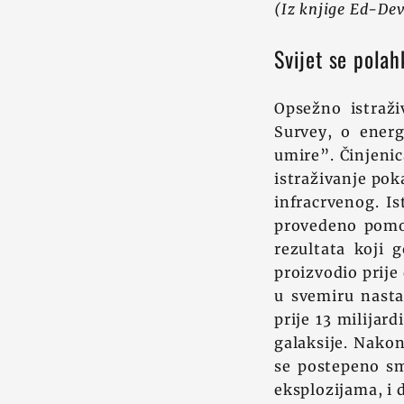
(Iz knjige Ed-Dev
Svijet se polah
Opsežno istraž
Survey, o ener
umire”. Činjenic
istraživanje pok
infracrvenog. Is
provedeno pomoć
rezultata koji 
proizvodio prije
u svemiru nastal
prije 13 milijard
galaksije. Nakon
se postepeno sma
eksplozijama, i 