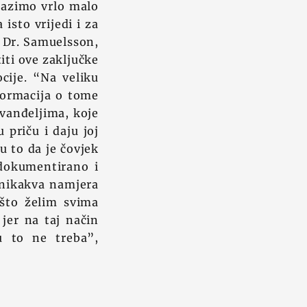
lazimo vrlo malo
isto vrijedi i za
. Dr. Samuelsson,
iti ove zaključke
cije. “Na veliku
nformacija o tome
Evanđeljima, koje
 priču i daju joj
u to da je čovjek
 dokumentirano i
i nikakva namjera
 što želim svima
jer na taj način
u to ne treba”,