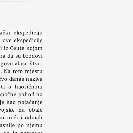
đačku ekspediciju
 ove ekspedicije
li iz Ceute kojom
tra da su brodovi
egovo vlasništvo,
as. Na tom mjestu
trvo danas naziva
esti o haotičnom
 započne pohod na
je kao pojačanje
vojske na obale
kom noći i odmah
 kasnije po njemu