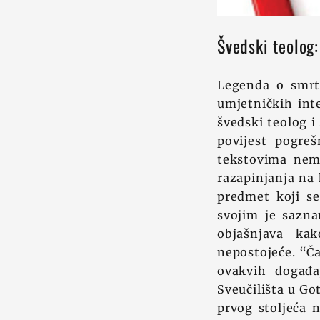
Švedski teolog:
Legenda o smrti
umjetničkih int
švedski teolog 
povijest pogre
tekstovima nema
razapinjanja na 
predmet koji se
svojim je sazna
objašnjava kak
nepostojeće. “Ča
ovakvih događa
Sveučilišta u Go
prvog stoljeća n