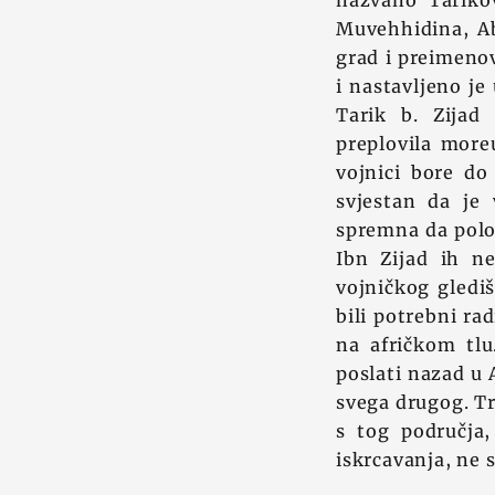
nazvano Tarikov
Muvehhidina, A
grad i preimenov
i nastavljeno je
Tarik b. Zijad
preplovila more
vojnici bore do 
svjestan da je
spremna da polož
Ibn Zijad ih n
vojničkog gledi
bili potrebni r
na afričkom tlu
poslati nazad u A
svega drugog. Tr
s tog područja
iskrcavanja, ne 