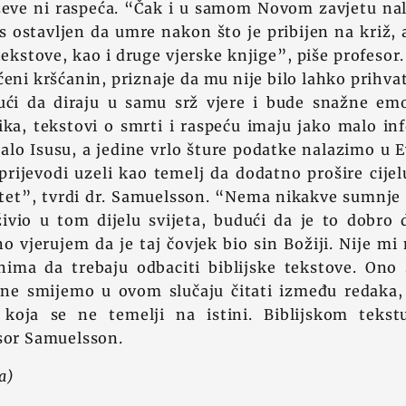
ževe ni raspeća. “Čak i u samom Novom zavjetu na
s ostavljen da umre nakon što je pribijen na križ, a 
 tekstove, kao i druge vjerske knjige”, piše profesor
ćeni kršćanin, priznaje da mu nije bilo lahko prihvat
ući da diraju u samu srž vjere i bude snažne emo
ika, tekstovi o smrti i raspeću imaju jako malo i
alo Isusu, a jedine vrlo šture podatke nalazimo u 
prijevodi uzeli kao temelj da dodatno prošire cijelu
itet”, tvrdi dr. Samuelsson. “Nema nikakve sumnje 
ivio u tom dijelu svijeta, budući da je to dobro
 vjerujem da je taj čovjek bio sin Božiji. Nije m
anima da trebaju odbaciti biblijske tekstove. Ono
a ne smijemo u ovom slučaju čitati između redaka, 
 koja se ne temelji na istini. Biblijskom tekst
esor Samuelsson.
a)