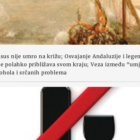
Isus nije umro na križu; Osvajanje Andaluzije i lege
 se polahko približava svom kraju; Veza između “um
ohola i srčanih problema