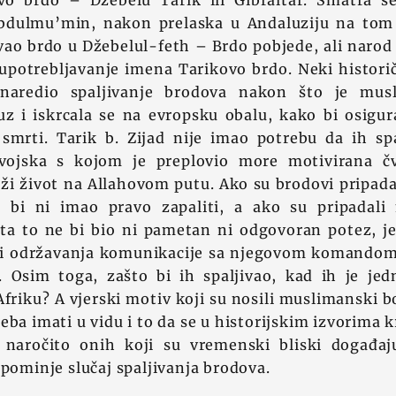
o brdo – Džebelu Tarik ili Gibraltar. Smatra s
bdulmu’min, nakon prelaska u Andaluziju na tom 
ao brdo u Džebelul-feth – Brdo pobjede, ali narod 
 upotrebljavanje imena Tarikovo brdo. Neki histori
 naredio spaljivanje brodova nakon što je mus
uz i iskrcala se na evropsku obalu, kako bi osigur
smrti. Tarik b. Zijad nije imao potrebu da ih spa
 vojska s kojom je preplovio more motivirana č
i život na Allahovom putu. Ako su brodovi pripadal
e bi ni imao pravo zapaliti, a ako su pripadali
šta to ne bi bio ni pametan ni odgovoran potez, j
adi održavanja komunikacije sa njegovom komandom 
. Osim toga, zašto bi ih spaljivao, kad ih je j
friku? A vjerski motiv koji su nosili muslimanski bo
eba imati u vidu i to da se u historijskim izvorima 
, naročito onih koji su vremenski bliski događa
spominje slučaj spaljivanja brodova.