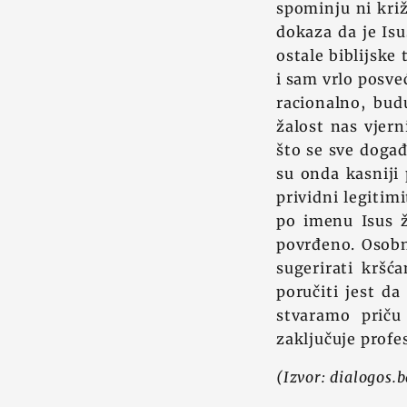
spominju ni kri
dokaza da je Isu
ostale biblijske
i sam vrlo posve
racionalno, bud
žalost nas vjern
što se sve događ
su onda kasniji 
prividni legitim
po imenu Isus ž
povrđeno. Osobno
sugerirati kršć
poručiti jest d
stvaramo priču
zaključuje prof
(Izvor: dialogos.b