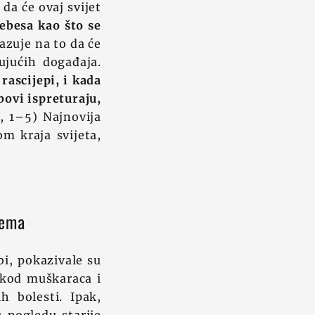
 da će ovaj svijet
besa kao što se
azuje na to da će
ujućih događaja.
rascijepi, i kada
bovi ispreturaju,
, 1–5) Najnovija
m kraja svijeta,
lema
i, pokazivale su
 kod muškaraca i
 bolesti. Ipak,