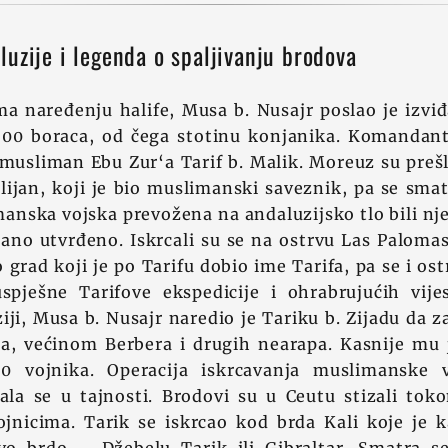
luzije i legenda o spaljivanju brodova
a naređenju halife, Musa b. Nusajr poslao je izvi
500 boraca, od čega stotinu konjanika. Komandant
 musliman Ebu Zur‘a Tarif b. Malik. Moreuz su preš
ulijan, koji je bio muslimanski saveznik, pa se sma
anska vojska prevožena na andaluzijsko tlo bili nj
dano utvrđeno. Iskrcali su se na ostrvu Las Palom
o grad koji je po Tarifu dobio ime Tarifa, pa se i os
spješne Tarifove ekspedicije i ohrabrujućih vij
iji, Musa b. Nusajr naredio je Tariku b. Zijadu da
ca, većinom Berbera i drugih nearapa. Kasnije mu 
00 vojnika. Operacija iskrcavanja muslimanske 
jala se u tajnosti. Brodovi su u Ceutu stizali to
vojnicima. Tarik se iskrcao kod brda Kali koje je