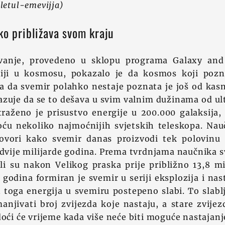
letul-emevijja)
ko približava svom kraju
ivanje, provedeno u sklopu programa Galaxy an
giji u kosmosu, pokazalo je da kosmos koji poz
a da svemir polahko nestaje poznata je još od kasn
azuje da se to dešava u svim valnim dužinama od ul
traženo je prisustvo energije u 200.000 galaksija, 
u nekoliko najmoćnijih svjetskih teleskopa. Nauč
govori kako svemir danas proizvodi tek polovinu 
 dvije milijarde godina. Prema tvrdnjama naučnika sv
i su nakon Velikog praska prije približno 13,8 mi
i godina formiran je svemir u seriji eksplozija i nas
 toga energija u svemiru postepeno slabi. To slabl
njivati broj zvijezda koje nastaju, a stare zvijez
doći će vrijeme kada više neće biti moguće nastajanj