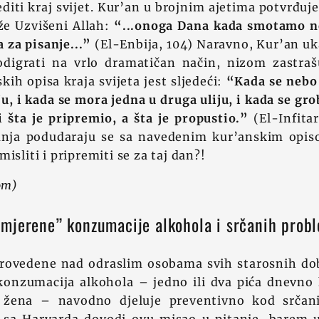
diti kraj svijet. Kur’an u brojnim ajetima potvrđuje
že Uzvišeni Allah:
“...
onoga Dana kada smotamo ne
a za pisanje
...”
(El-Enbija, 104) Naravno, Kur’an uk
 odigrati na vrlo dramatičan način, nizom zastraš
kih opisa kraja svijeta jest sljedeći:
“
Kada se nebo 
u, i kada se mora jedna u druga uliju, i kada se gro
 šta je pripremio, a šta je propustio.”
(El-Infitar
anja podudaraju se sa navedenim kur’anskim opiso
isliti i pripremiti se za taj dan?!
om)
mjerene” konzumacije alkohola i srčanih prob
rovedene nad odraslim osobama svih starosnih dob
onzumacija alkohola – jedno ili dva pića dnevno
 žena – navodno djeluje preventivno kod srčanih