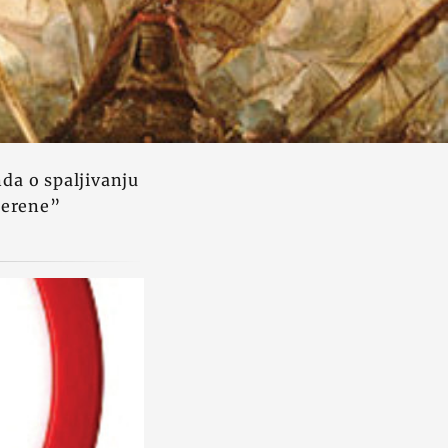
nda o spaljivanju
jerene”