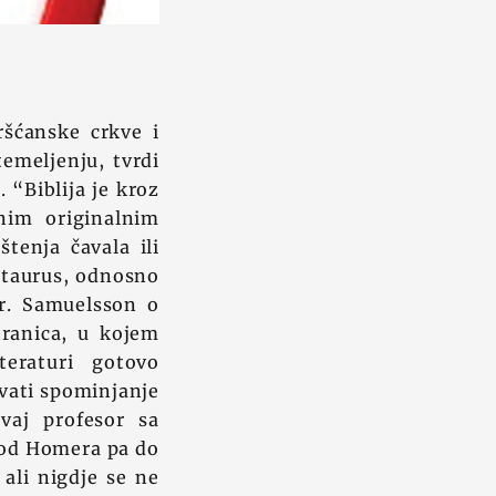
ršćanske crkve i
emeljenju, tvrdi
h
. “Biblija je kroz
nim originalnim
tenja čavala ili
 staurus, odnosno
Dr. Samuelsson o
tranica, u kojem
teraturi gotovo
ivati spominjanje
vaj profesor sa
a od Homera pa do
 ali nigdje se ne