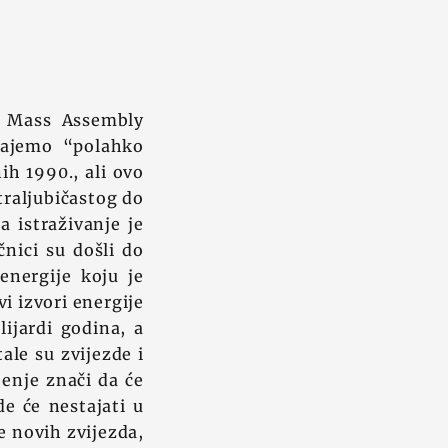
d Mass Assembly
najemo “polahko
ih 1990., ali ovo
traljubičastog do
a istraživanje je
nici su došli do
energije koju je
i izvori energije
lijardi godina, a
tale su zvijezde i
jenje znači da će
de će nestajati u
e novih zvijezda,