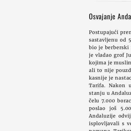
Osvajanje Anda
Postupajući prem
sastavljenu od 
bio je berberski
je vladao grof J
kojima je muslim
ali to nije pouz
kasnije je nasta
Tarifa. Nakon u
stanju u Andaluz
čelu 7.000 bora
poslao još 5.0
Andaluzije odvi
isplovljavali s 