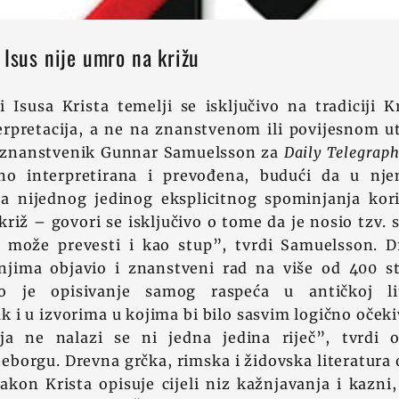
 Isus nije umro na križu
 Isusa Krista temelji se isključivo na tradiciji K
erpretacija, a ne na znanstvenom ili povijesnom ut
i znanstvenik Gunnar Samuelsson za
Daily Telegrap
šno interpretirana i prevođena, budući da u nje
 nijednog jedinog eksplicitnog spominjanja koriš
križ – govori se isključivo o tome da je nosio tzv.
 može prevesti i kao stup”, tvrdi Samuelsson. 
njima objavio i znanstveni rad na više od 400 s
o je opisivanje samog raspeća u antičkoj li
k i u izvorima u kojima bi bilo sasvim logično oček
ja ne nalazi se ni jedna jedina riječ”, tvrdi o
teborgu. Drevna grčka, rimska i židovska literatur
akon Krista opisuje cijeli niz kažnjavanja i kazni,