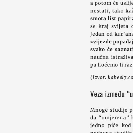
a potom će uslije
nestati, tako ka
smota list papir
se kraj svijeta
Jedan od kur’ans
zvijezde popadaj
svako će saznati
naučna istraživ
pa hoćemo li razm
(Izvor: kaheel7.c
Veza između “u
Mnoge studije p
da “umjerena” k
jedno piće kod