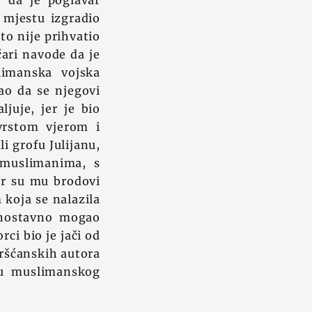
e da je poglavar
mjestu izgradio
to nije prihvatio
čari navode da je
limanska vojska
ao da se njegovi
ljuje, jer je bio
vrstom vjerom i
i grofu Julijanu,
 muslimanima, s
er su mu brodovi
koja se nalazila
ednostavno mogao
rci bio je jači od
kršćanskih autora
ju muslimanskog