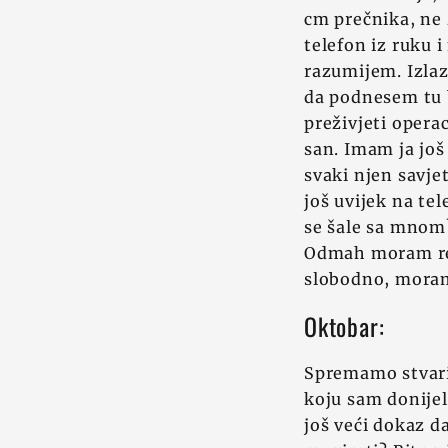
cm prečnika, ne 
telefon iz ruku i
razumijem. Izlaz
da podnesem tu b
preživjeti operac
san. Imam ja još
svaki njen savje
još uvijek na te
se šale sa mnom
Odmah moram reze
slobodno, moram
Oktobar:
Spremamo stvari 
koju sam donijel
još veći dokaz da