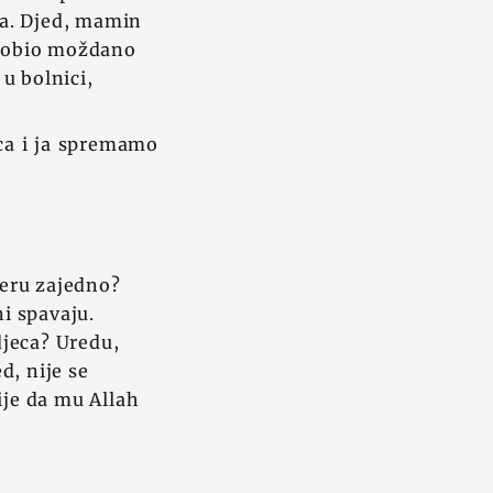
ima. Djed, mamin
e dobio moždano
 u bolnici,
ca i ja spremamo
čeru zajedno?
ni spavaju.
djeca? Uredu,
d, nije se
ije da mu Allah