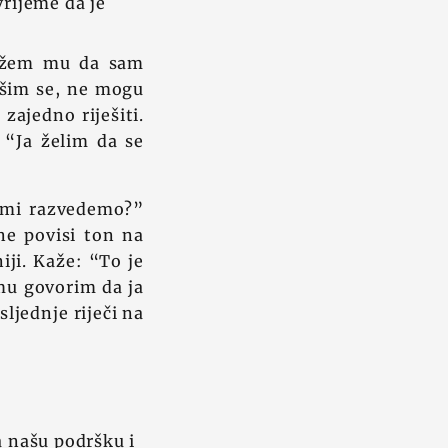
 vrijeme da je
Kažem mu da sam
ušim se, ne mogu
zajedno riješiti.
 “Ja želim da se
e mi razvedemo?”
ne povisi ton na
iji. Kaže: “To je
 mu govorim da ja
sljednje riječi na
a našu podršku i