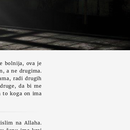
e bolnija, ova je
an, a ne drugima.
ama, radi drugih
 druge, da bi me
na to koga on ima
islim na Allaha.