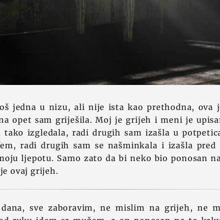
oš jedna u nizu, ali nije ista kao prethodna, ova j
na opet sam griješila. Moj je grijeh i meni je upis
 tako izgledala, radi drugih sam izašla u potpetic
fem, radi drugih sam se našminkala i izašla pred
i moju ljepotu. Samo zato da bi neko bio ponosan 
je ovaj grijeh.
 dana, sve zaboravim, ne mislim na grijeh, ne m