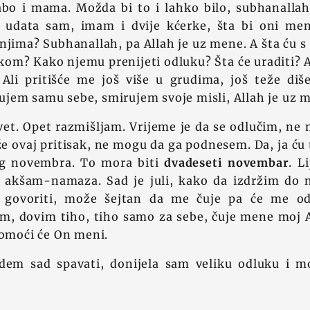
bo i mama. Možda bi to i lahko bilo, subhanallah
, udata sam, imam i dvije kćerke, šta bi oni men
 s njima? Subhanallah, pa Allah je uz mene. A šta ću 
om? Kako njemu prenijeti odluku? Šta će uraditi? A
o. Ali pritišće me još više u grudima, još teže d
jem samu sebe, smirujem svoje misli, Allah je uz 
et. Opet razmišljam. Vrijeme je da se odlučim, ne
e ovaj pritisak, ne mogu da ga podnesem. Da, ja ću t
og novembra. To mora biti
dvadeseti novembar
. L
je akšam-namaza. Sad je juli, kako da izdržim do 
govoriti, može šejtan da me čuje pa će me odv
m, dovim tiho, tiho samo za sebe, čuje mene moj A
pomoći će On meni.
idem sad spavati, donijela sam veliku odluku i m