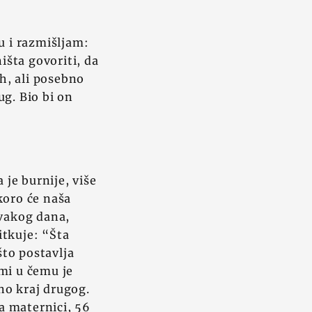
u i razmišljam:
išta govoriti, da
ih, ali posebno
ug. Bio bi on
 je burnije, više
koro će naša
svakog dana,
itkuje: “Šta
to postavlja
mi u čemu je
no kraj drugog.
a maternici, 56