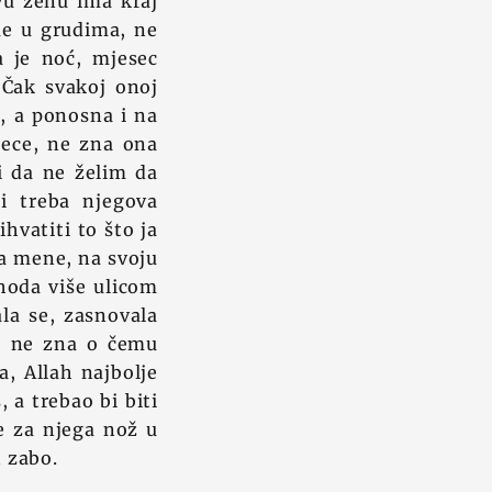
u ženu ima kraj
 me u grudima, ne
a je noć, mjesec
. Čak svakoj onoj
d, a ponosna i na
jece, ne zna ona
i da ne želim da
 treba njegova
hvatiti to što ja
na mene, na svoju
hoda više ulicom
ala se, zasnovala
bo ne zna o čemu
, Allah najbolje
 a trebao bi biti
je za njega nož u
n zabo.