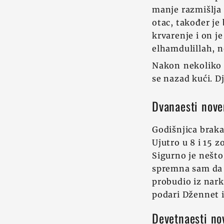
manje razmišlja 
otac, također je
krvarenje i on je
elhamdulillah, n
Nakon nekoliko 
se nazad kući. Dj
Dvanaesti nov
Godišnjica brak
Ujutro u 8 i 15 
Sigurno je nešto 
spremna sam da č
probudio iz nark
podari Džennet 
Devetnaesti n