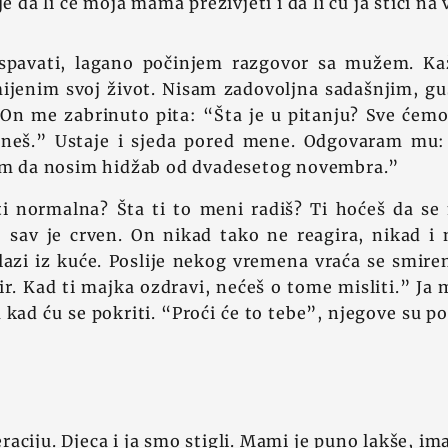
je da li će moja mama preživjeti i da li ću ja stići na
a spavati, lagano počinjem razgovor sa mužem. 
mijenim svoj život. Nisam zadovoljna sadašnjim, g
On me zabrinuto pita: “Šta je u pitanju? Sve ćemo 
neš.” Ustaje i sjeda pored mene. Odgovaram mu:
lim da nosim hidžab od dvadesetog novembra.”
 ti normalna? Šta ti to meni radiš? Ti hoćeš da s
 sav je crven. On nikad tako ne reagira, nikad i 
lazi iz kuće. Poslije nekog vremena vraća se smiren
r. Kad ti majka ozdravi, nećeš o tome misliti.” Ja
kad ću se pokriti. “Proći će to tebe”, njegove su po
aciju. Djeca i ja smo stigli. Mami je puno lakše, im