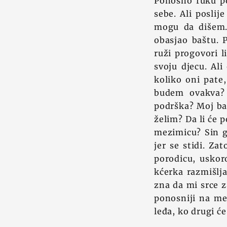
Ponosno ruku p
sebe. Ali poslij
mogu da dišem. 
obasjao baštu. P
ruži progovori l
svoju djecu. Al
koliko oni pate
budem ovakva?
podrška? Moj bab
želim? Da li će 
mezimicu? Sin g
jer se stidi. Za
porodicu, uskor
kćerka razmišlj
zna da mi srce z
ponosniji na men
leđa, ko drugi ć