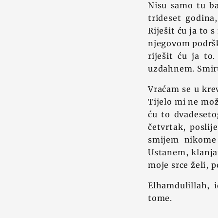
Nisu samo tu ba
trideset godina
Riješit ću ja to
njegovom podršk
riješit ću ja t
uzdahnem. Smiru
Vraćam se u krev
Tijelo mi ne mož
ću to dvadeset
četvrtak, posli
smijem nikome 
Ustanem, klanja
moje srce želi, 
Elhamdulillah, 
tome.