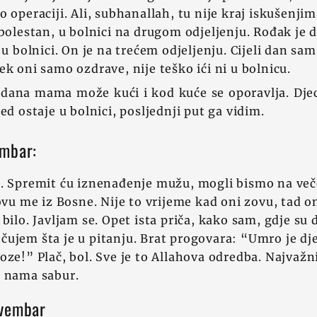
o operaciji. Ali, subhanallah, tu nije kraj iskušenj
 bolestan, u bolnici na drugom odjeljenju. Rođak j
 u bolnici. On je na trećem odjeljenju. Cijeli dan sam
ek oni samo ozdrave, nije teško ići ni u bolnicu.
dana mama može kući i kod kuće se oporavlja. Dje
ed ostaje u bolnici, posljednji put ga vidim.
embar:
a. Spremit ću iznenađenje mužu, mogli bismo na ve
zovu me iz Bosne. Nije to vrijeme kad oni zovu, tad o
bilo. Javljam se. Opet ista priča, kako sam, gdje su 
ujem šta je u pitanju. Brat progovara: “Umro je dje
oze!” Plač, bol. Sve je to Allahova odredba. Najvažn
i nama sabur.
ovembar