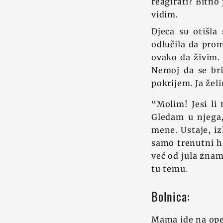
reagirati? Bitno 
vidim.
Djeca su otišl
odlučila da pro
ovako da živim. 
Nemoj da se bri
pokrijem. Ja že
“Molim! Jesi li
Gledam u njega,
mene. Ustaje, iz
samo trenutni hi
već od jula znam 
tu temu.
Bolnica:
Mama ide na oper