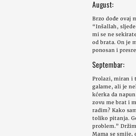
August:
Brzo dođe ovaj m
“Inšallah, sljede
mi se ne sekirat
od brata. On je 
ponosan i presre
Septembar:
Prolazi, miran i 
galame, ali je n
kćerka da napuni
zovu me brat i m
radim? Kako sam?
toliko pitanja. 
problem.” Držim 
Mama se smije, 