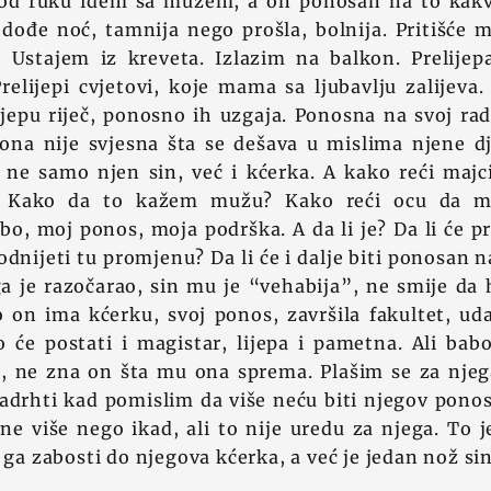
od ruku idem sa mužem, a on ponosan na to kakv
e dođe noć, tamnija nego prošla, bolnija. Pritišće
Ustajem iz kreveta. Izlazim na balkon. Prelijep
relijepi cvjetovi, koje mama sa ljubavlju zalijeva
ijepu riječ, ponosno ih uzgaja. Ponosna na svoj ra
i ona nije svjesna šta se dešava u mislima njene d
, ne samo njen sin, već i kćerka. A kako reći majc
 Kako da to kažem mužu? Kako reći ocu da mi
o, moj ponos, moja podrška. A da li je? Da li će pri
podnijeti tu promjenu? Da li će i dalje biti ponosan 
a je razočarao, sin mu je “vehabija”, ne smije da 
to on ima kćerku, svoj ponos, završila fakultet, ud
o će postati i magistar, lijepa i pametna. Ali ba
a, ne zna on šta mu ona sprema. Plašim se za njega
adrhti kad pomislim da više neću biti njegov ponos,
e više nego ikad, ali to nije uredu za njega. To 
e ga zabosti do njegova kćerka, a već je jedan nož si