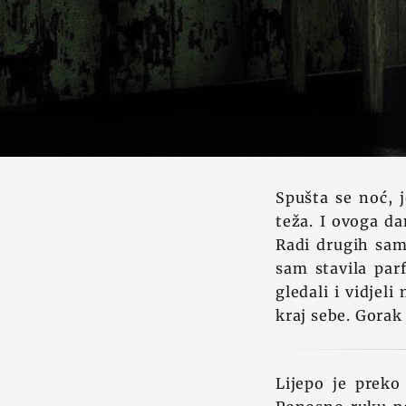
Spušta se noć, j
teža. I ovoga da
Radi drugih sam
sam stavila par
gledali i vidjel
kraj sebe. Gorak 
Lijepo je preko