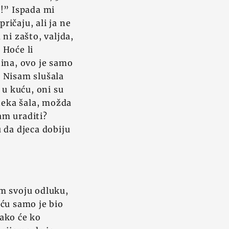
u!” Ispada mi
ričaju, ali ja ne
ni zašto, valjda,
 Hoće li
stina, ovo je samo
 Nisam slušala
 u kuću, oni su
 neka šala, možda
am uraditi?
 da djeca dobiju
m svoju odluku,
šću samo je bio
kako će ko