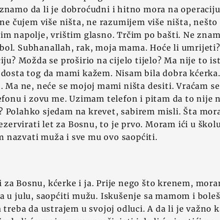
znamo da li je dobroćudni i hitno mora na operacij
 ne čujem više ništa, ne razumijem više ništa, nešto p
im napolje, vrištim glasno. Trčim po bašti. Ne znam 
ol. Subhanallah, rak, moja mama. Hoće li umrijeti?
iju? Možda se proširio na cijelo tijelo? Ma nije to i
 dosta tog da mami kažem. Nisam bila dobra kćerka.
t. Ma ne, neće se mojoj mami ništa desiti. Vraćam se
lefonu i zovu me. Uzimam telefon i pitam da to nije
? Polahko sjedam na krevet, sabirem misli. Šta mor
rvirati let za Bosnu, to je prvo. Moram ići u školu
 nazvati muža i sve mu ovo saopćiti.
za Bosnu, kćerke i ja. Prije nego što krenem, mora
a u julu, saopćiti mužu. Iskušenje sa mamom i bole
 treba da ustrajem u svojoj odluci. A da li je važno 