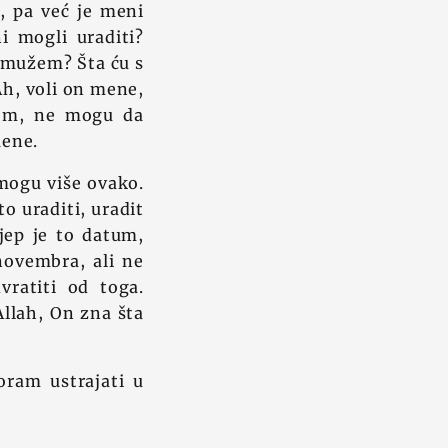
, pa već je meni
i mogli uraditi?
s mužem? Šta ću s
h, voli on mene,
išem, ne mogu da
mene.
 mogu više ovako.
o uraditi, uradit
ijep je to datum,
novembra, ali ne
ratiti od toga.
llah, On zna šta
oram ustrajati u