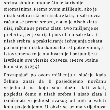
srebra shodno onome što je korisnije
siromašnima. Prema ovom mišljenju, ako je
nisab srebra niž‍i od nisaba zlata, nisab novca
računa se prema srebru, a ako je nisab zlata
niži, računa se prema zlatu. Ovo mišljenje se
preferira, jer je šerijat potvrdio nisab zlata i
nisab srebra, a prakticiranje izdvajanja zekata
po manjem nisabu donosi korist potrebnima, a
istovremeno to je obuhvatnije i potpunije u
izvršenju ove vjerske obaveze. (Fetve Stalne
komisije, 9/254)
Postupajući po ovom mišljenju u slučaju kada
‍želimo znati da li posjedujemo novčanu
vrijednost na koju smo dužni dati zekat,
pogledat ćemo u nisab srebra i nisab zlata i
izračunati vrijednost svakog od njih u valuti
koju posjedujemo. U obzir se uzima vrijednost