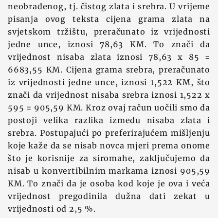
neobrađenog, tj. čistog zlata i srebra. U vrijeme
pisanja ovog teksta cijena grama zlata na
svjetskom trž‍ištu, preračunato iz vrijednosti
jedne unce, iznosi 78,63 KM. To znači da
vrijednost nisaba zlata iznosi 78,63 x 85 =
6683,55 KM. Cijena grama srebra, preračunato
iz vrijednosti jedne unce, iznosi 1,522 KM, što
znači da vrijednost nisaba srebra iznosi 1,522 x
595 = 905,59 KM. Kroz ovaj račun uočili smo da
postoji velika razlika između nisaba zlata i
srebra. Postupajući po preferirajućem mišljenju
koje kaž‍e da se nisab novca mjeri prema onome
što je korisnije za siromahe, zaključujemo da
nisab u konvertibilnim markama iznosi 905,59
KM. To znači da je osoba kod koje je ova i veća
vrijednost pregodinila dužna dati zekat u
vrijednosti od 2,5 %.