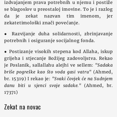
izdvajanjem prava potrebnih u njemu i postiž‍e
se blagoslov u preostaloj imovine. To je i razlog
da je zekat nazvan tim imenom, jer
zekatetimološki znači povećanje.
● Razvijanje duha solidarnosti, zbrinjavanje
potrebnih i osiguranje socijalnog fonda.
● Postizanje visokih stepena kod Allaha, iskup
grijeha i stjecanje Bož‍ijeg zadovoljstva. Rekao
je Poslanik, sallallahu alejhi ve sellem:
"Sadaka
briše pogreške kao što voda gasi vatru"
(Ahmed,
br. 15319) I rekao je:
"Svaki čovjek će na Sudnjem
danu biti u sjenci svoje sadake."
(Ahmed, br.
17371)
Zekat na novac