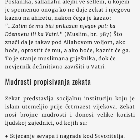
Poslanika, sallallahu alejhi ve sellem, u kojem
je spomenuo onoga ko ne daje zekat i njegovu
kaznu na ahiretu, nakon čega je kazao:
"...Zatim će mu biti prikazan njegov put: ka
Džennetu ili ka Vatri
." (Muslim, br. 987) Što
znači da je takav pod Allahovom voljom, ako
hoće, oprostit će mu, a ako hoće, kaznit će ga.
To je stanje muslimana grješnika, dok će
nevjernik definitivno završiti u Vatri.
Mudrosti propisivanja zekata
Zekat predstavlja socijalnu instituciju koju je
islam utemeljio prije četrnaest vijekova. Zekat
nosi brojne mudrosti i donosi velike koristi
ljudskoj zajednici, od kojih su:
● Stjecanje sevapa i nagrade kod Stvoritelja.