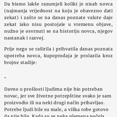
Da bismo lakše razumjeli koliki je nisab novca
(najmanja vrijednost na koju je obavezno dati
zekat) i zašto se na danas poznate valute daje
zekat iako nisu postojale u vremenu objave,
nuž‍no je osvrnuti se na historiju novca, njegov
nastanak i razvoj.
Prije nego se raširila i prihvatila danas poznata
upotreba novca, kupoprodaja je prolazila kroz
brojne stadije:
-
Davno u prošlosti ljudima nije bio potreban
novac, jer sve ž‍ivotne potrepštine svako je sam
proizvodio ili na neki drugi način pribavljao.
Potrebe ljudi bile su male, a viška robe gotovo
da nije bilo. Kada su se neka plemena počela