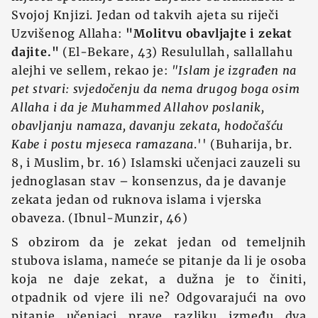
Svojoj Knjizi. Jedan od takvih ajeta su riječi
Uzvišenog Allaha:
"Molitvu obavljajte i zekat
dajite."
(El-Bekare, 43) Resulullah, sallallahu
alejhi ve sellem, rekao je:
"Islam je izgrađen na
pet stvari: svjedočenju da nema drugog boga osim
Allaha i da je Muhammed Allahov poslanik,
obavljanju namaza, davanju zekata, hodočašću
Kabe i postu mjeseca ramazana
.'' (Buharija, br.
8, i Muslim, br. 16) Islamski učenjaci zauzeli su
jednoglasan stav – konsenzus, da je davanje
zekata jedan od ruknova islama i vjerska
obaveza. (Ibnul-Munzir, 46)
S obzirom da je zekat jedan od temeljnih
stubova islama, nameće se pitanje da li je osoba
koja ne daje zekat, a duž‍na je to činiti,
otpadnik od vjere ili ne? Odgovarajući na ovo
pitanje učenjaci prave razliku između dva