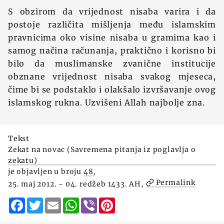
S obzirom da vrijednost nisaba varira i da
postoje različita mišljenja među islamskim
pravnicima oko visine nisaba u gramima kao i
samog načina računanja, praktično i korisno bi
bilo da muslimanske zvanične institucije
obznane vrijednost nisaba svakog mjeseca,
čime bi se podstaklo i olakšalo izvršavanje ovog
islamskog rukna. Uzvišeni Allah najbolje zna.
Tekst
Zekat na novac (Savremena pitanja iz poglavlja o
zekatu)
je objavljen u broju
48
,
Permalink
25. maj 2012. - 04. redžeb 1433. AH,
Facebook
Twitter
Email
WhatsApp
Viber
Pinterest