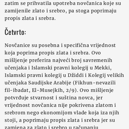
zatim se prihvatila upotreba novčanica koje su
zamijenile zlato i srebro, pa stoga poprimaju
propis zlata i srebra.
Četvrto:
Novčanice su posebna i specifična vrijednost
koja poprima propis zlata i srebra. Ovo
mišljenje preferira najveći broj savremenih
učenjaka i Islamski pravni kolegij u Mekki,
Islamski pravni kolegij u D‍židdi i Kolegij velikih
učenjaka Saudijske Arabije (Fikhun-nevazili
fil-ibadat, El-Musejkih, 2/9). Ovo mišljenje
potvrđuje stvarnost i suština novca, jer
vrijednost novčanica nije pokrivena zlatom i
srebrom nego ekonomijom vlade koja iza njih
stoji, a poprimaju propis zlata i srebra jer su
zamjena za zlato i srebro u računanju