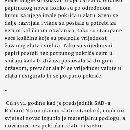
vlade mogle su izdavati u opticaj samo onoliko
papirnatog novca koliko su po određenom
kursu za njega imale pokrića u zlatu. Stvar se
dalje razvijala i vlade su postale u potrebi za
većom količinom novčanica, tako su štampane
veće količine koje su prelazile vrijednost
čuvanog zlata i srebra. Tako su vrijednosni
papiri postali bez potpunog pokrića osim u
slučaju kada bi država poslovala sa drugom
državom, preračunala bi se vrijednost valute u
zlatu i osiguralo bi se potpuno pokriće.
-
Od 1971. godine kad je predsjednik SAD-a
Richard Nixon ukinuo zlatni standard, moderni
svjetski novac izgubio je materijalnu podlogu, a
novčanice bez pokrića u zlatu ili srebru