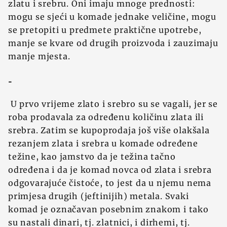
zlatu i srebru. Oni imaju mnoge prednosti:
mogu se sjeći u komade jednake veličine, mogu
se pretopiti u predmete praktične upotrebe,
manje se kvare od drugih proizvoda i zauzimaju
manje mjesta.
-
U prvo vrijeme zlato i srebro su se vagali, jer se
roba prodavala za određenu količinu zlata ili
srebra. Zatim se kupoprodaja još više olakšala
rezanjem zlata i srebra u komade određene
tež‍ine, kao jamstvo da je tež‍ina tačno
određena i da je komad novca od zlata i srebra
odgovarajuće čistoće, to jest da u njemu nema
primjesa drugih (jeftinijih) metala. Svaki
komad je označavan posebnim znakom i tako
su nastali dinari, tj. zlatnici, i dirhemi, tj.