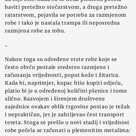
baviti pretež‍no stočarstvom, a druga prete‍žno
ratarstvom, pojavila se potreba za razmjenom
robe i tako je nastala trampa ili neposredna
razmjena robe za robu.
-
Nakon toga su određene vrste robe koje se
često obrću postale sredstvo razmjene i
računanja vrijednosti, poput kož‍e i ž‍itarica.
Kada bi, naprimjer, kupac htio kupiti odjeću,
platio bi je u određenoj količini pšenice i tome
slično. Razvojem i širenjem društvene
zajednice ovakav oblik trgovine postao je težak
i nepraktičan, jer je zahtijevao čest transport
tereta. Stoga se prešlo u novi stadij i vrijednost
robe počela se računati u plemenitim metalima: