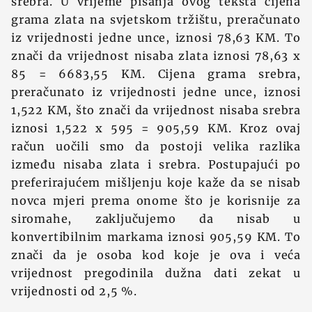
srebra. U vrijeme pisanja ovog teksta cijena
grama zlata na svjetskom trž‍ištu, preračunato
iz vrijednosti jedne unce, iznosi 78,63 KM. To
znači da vrijednost nisaba zlata iznosi 78,63 x
85 = 6683,55 KM. Cijena grama srebra,
preračunato iz vrijednosti jedne unce, iznosi
1,522 KM, što znači da vrijednost nisaba srebra
iznosi 1,522 x 595 = 905,59 KM. Kroz ovaj
račun uočili smo da postoji velika razlika
između nisaba zlata i srebra. Postupajući po
preferirajućem mišljenju koje kaž‍e da se nisab
novca mjeri prema onome što je korisnije za
siromahe, zaključujemo da nisab u
konvertibilnim markama iznosi 905,59 KM. To
znači da je osoba kod koje je ova i veća
vrijednost pregodinila dužna dati zekat u
vrijednosti od 2,5 %.