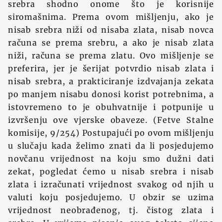
srebra shodno onome što je korisnije
siromašnima. Prema ovom mišljenju, ako je
nisab srebra niž‍i od nisaba zlata, nisab novca
računa se prema srebru, a ako je nisab zlata
niži, računa se prema zlatu. Ovo mišljenje se
preferira, jer je šerijat potvrdio nisab zlata i
nisab srebra, a prakticiranje izdvajanja zekata
po manjem nisabu donosi korist potrebnima, a
istovremeno to je obuhvatnije i potpunije u
izvršenju ove vjerske obaveze. (Fetve Stalne
komisije, 9/254) Postupajući po ovom mišljenju
u slučaju kada ‍želimo znati da li posjedujemo
novčanu vrijednost na koju smo dužni dati
zekat, pogledat ćemo u nisab srebra i nisab
zlata i izračunati vrijednost svakog od njih u
valuti koju posjedujemo. U obzir se uzima
vrijednost neobrađenog, tj. čistog zlata i