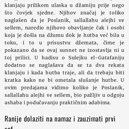
klanjaju prilikom ulaska u džamiju prije nego
što čovjek sjedne. Njihov značaj je toliko
naglašen da je Poslanik, sallallahu alejhi ve
sellem, naredio njihovo obavljanje čak i osobi
koja je došla na džumu dok je hutba već bila u
toku, i to u prisustvu džemata, čime je
pokazano da se ovaj sunnet ne izostavlja ni u
toj prilici. U hadisu o Sulejku el-Gatafaniju
dodatno se naglašava da se ta dva rekata
klanjaju i kada hutba traje, ali da trebaju biti
kratka kako ne bi ometala slušanje hutbe. U
ovim predajama vidimo koliko je Poslanik,
sallallahu alejhi ve sellem, bio pažljiv u odgoju
ashaba i podučavanju praktičnim adabima.
Ranije dolaziti na namaz i zauzimati prvi
saf