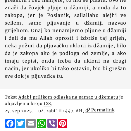
greškom i bez namjere, to mu se prašta. Ovo ne
znači da čovjek pljuje u džamiji, a onda da to
zakopa, jer je Poslanik, sallallahu alejhi ve
sellem, samo pljuvanje u džamiji nazvao
grijehom. Onaj ko nenamjerno pljune u džamiji
i želi da mu Allah oprosti i izbriše taj grijeh,
neka požuri da pljuvačku ukloni iz džamije, bilo
da je zakopa ako je podloga od zemlje, a ako
imaju tepisi, onda treba da ukloni na drugi
način, jer ukoliko bi tako ostavio, bio bi grešan
sve dok je pljuvačka tu.
Tekst
Adabi prilikom odlaska na namaz u džematu
je
objavljen u broju
128
,
Permalink
27. sep 2025. - 04. rabiʻ ii 1447. AH,
Facebook
Twitter
Email
WhatsApp
Viber
Pinterest