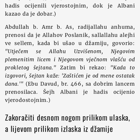
hadis ocijenili vjerostojnim, dok je Albani
kazao da je dobar.)
Abdullah b. Amr b. As, radijallahu anhuma,
prenosi da je Allahov Poslanik, sallallahu alejhi
ve sellem, kada bi ušao u džamiju, govorio:
"Utječem se Allahu Uzvišenom, Njegovim
plemenitim licem i Njegovom vječnom vlašću od
prokletog šejtana."
Zatim bi rekao:
"Kada to
izgovori, šejtan kaže: 'Zaštićen je od mene ostatak
dana.'"
(Ebu Davud, br. 466, sa dobrim lancem
prenosilaca. Šejh Albani je hadis ocijenio
vjerodostojnim.)
Zakoračiti desnom nogom prilikom ulaska,
a lijevom prilikom izlaska iz džamije