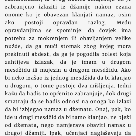
zabranjeno izlaziti iz džamije nakon ezana
onome ko je obavezan klanjati namaz, osim
ako postoji opravdan razlog. Među
opravdanjima se spominje: da čovjek ima
potrebu za mokrenjem ili obavljanjem velike
nužde, da ga muči stomak zbog kojeg mora
prekinuti abdest, da ga je pogodila bolest koja
zahtijeva izlazak, da je imam u drugom
mesdžidu ili mujezin u drugom mesdžidu. Ako
bi neko izašao iz jednog mesdžida da bi klanjao
u drugom, o tome postoje dva mišljenja. Jedni
kažu da hadis to općenito zabranjuje, dok drugi
smatraju da se hadis odnosi na onoga ko izlazi
da bi izbjegao namaz u džematu. Onaj, pak, ko
ide u drugi mesdžid da bi tamo klanjao, ne bježi
od džemata, nego namjerava obaviti namaz u
drugoj džamiji. Ipak, učenjaci naglašavaju da