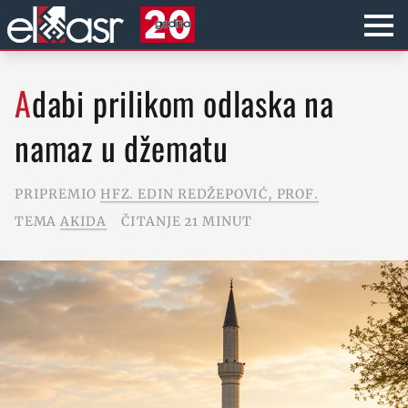
Adabi prilikom odlaska na
namaz u džematu
PRIPREMIO
HFZ. EDIN REDŽEPOVIĆ, PROF.
TEMA
AKIDA
ČITANJE 21 MINUT