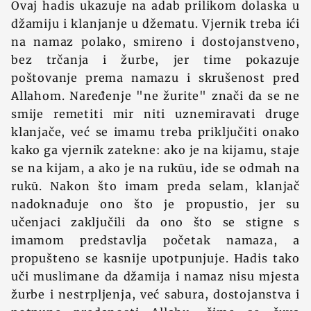
Ovaj hadis ukazuje na adab prilikom dolaska u
džamiju i klanjanje u džematu. Vjernik treba ići
na namaz polako, smireno i dostojanstveno,
bez trčanja i žurbe, jer time pokazuje
poštovanje prema namazu i skrušenost pred
Allahom. Naređenje "ne žurite" znači da se ne
smije remetiti mir niti uznemiravati druge
klanjače, već se imamu treba priključiti onako
kako ga vjernik zatekne: ako je na kijamu, staje
se na kijam, a ako je na rukūu, ide se odmah na
rukū. Nakon što imam preda selam, klanjač
nadoknađuje ono što je propustio, jer su
učenjaci zaključili da ono što se stigne s
imamom predstavlja početak namaza, a
propušteno se kasnije upotpunjuje. Hadis tako
uči muslimane da džamija i namaz nisu mjesta
žurbe i nestrpljenja, već sabura, dostojanstva i