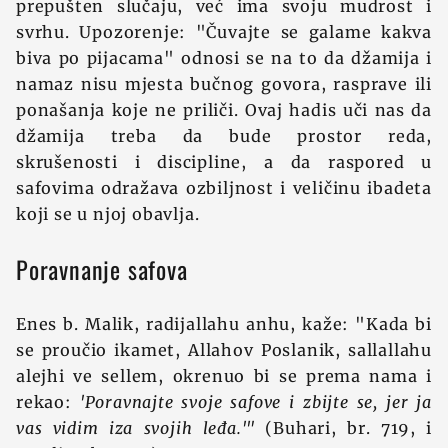
prepušten slučaju, već ima svoju mudrost i
svrhu. Upozorenje: "Čuvajte se galame kakva
biva po pijacama" odnosi se na to da džamija i
namaz nisu mjesta bučnog govora, rasprave ili
ponašanja koje ne priliči. Ovaj hadis uči nas da
džamija treba da bude prostor reda,
skrušenosti i discipline, a da raspored u
safovima odražava ozbiljnost i veličinu ibadeta
koji se u njoj obavlja.
Poravnanje safova
Enes b. Malik, radijallahu anhu, kaže: "Kada bi
se proučio ikamet, Allahov Poslanik, sallallahu
alejhi ve sellem, okrenuo bi se prema nama i
rekao:
'Poravnajte svoje safove i zbijte se, jer ja
vas vidim iza svojih leđa.'"
(Buhari, br. 719, i