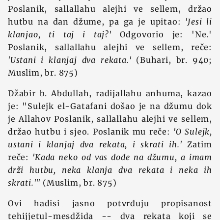
Poslanik, sallallahu alejhi ve sellem, držao
hutbu na dan džume, pa ga je upitao:
'Jesi li
klanjao, ti taj i taj?'
Odgovorio je: 'Ne.'
Poslanik, sallallahu alejhi ve sellem, reče:
'Ustani i klanjaj dva rekata.'
(Buhari, br. 940;
Muslim, br. 875)
Džabir b. Abdullah, radijallahu anhuma, kazao
je: "Sulejk el-Gatafani došao je na džumu dok
je Allahov Poslanik, sallallahu alejhi ve sellem,
držao hutbu i sjeo. Poslanik mu reče:
'O Sulejk,
ustani i klanjaj dva rekata, i skrati ih.'
Zatim
reče:
'Kada neko od vas dođe na džumu, a imam
drži hutbu, neka klanja dva rekata i neka ih
skrati.'"
(Muslim, br. 875)
Ovi hadisi jasno potvrđuju propisanost
tehijjetul-mesdžida -- dva rekata koji se