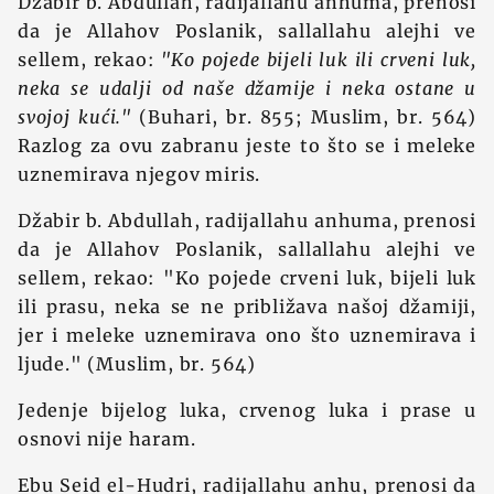
Džabir b. Abdullah, radijallahu anhuma, prenosi
da je Allahov Poslanik, sallallahu alejhi ve
sellem, rekao:
"Ko pojede bijeli luk ili crveni luk,
neka se udalji od naše džamije i neka ostane u
svojoj kući."
(Buhari, br. 855; Muslim, br. 564)
Razlog za ovu zabranu jeste to što se i meleke
uznemirava njegov miris.
Džabir b. Abdullah, radijallahu anhuma, prenosi
da je Allahov Poslanik, sallallahu alejhi ve
sellem, rekao: "Ko pojede crveni luk, bijeli luk
ili prasu, neka se ne približava našoj džamiji,
jer i meleke uznemirava ono što uznemirava i
ljude." (Muslim, br. 564)
Jedenje bijelog luka, crvenog luka i prase u
osnovi nije haram.
Ebu Seid el-Hudri, radijallahu anhu, prenosi da