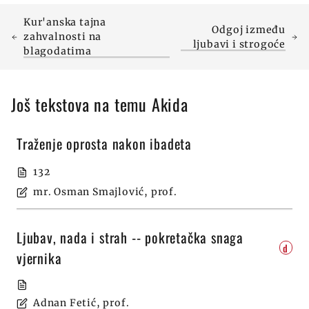
Kur'anska tajna
Odgoj između
zahvalnosti na
ljubavi i strogoće
blagodatima
Još tekstova na temu Akida
Traženje oprosta nakon ibadeta
132
mr. Osman Smajlović, prof.
Ljubav, nada i strah -- pokretačka snaga
d
vjernika
Adnan Fetić, prof.