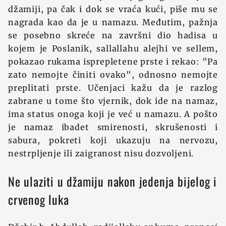
džamiji, pa čak i dok se vraća kući, piše mu se
nagrada kao da je u namazu. Međutim, pažnja
se posebno skreće na završni dio hadisa u
kojem je Poslanik, sallallahu alejhi ve sellem,
pokazao rukama isprepletene prste i rekao: "Pa
zato nemojte činiti ovako", odnosno nemojte
preplitati prste. Učenjaci kažu da je razlog
zabrane u tome što vjernik, dok ide na namaz,
ima status onoga koji je već u namazu. A pošto
je namaz ibadet smirenosti, skrušenosti i
sabura, pokreti koji ukazuju na nervozu,
nestrpljenje ili zaigranost nisu dozvoljeni.
Ne ulaziti u džamiju nakon jedenja bijelog i
crvenog luka