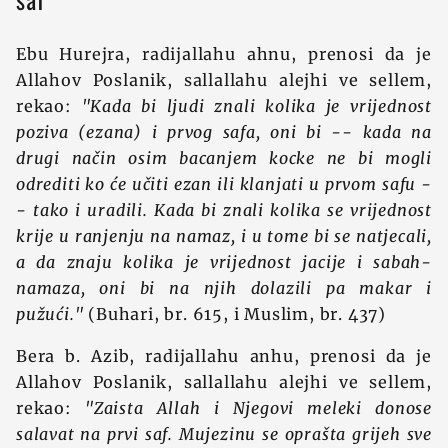
Ebu Hurejra, radijallahu ahnu, prenosi da je
Allahov Poslanik, sallallahu alejhi ve sellem,
rekao:
"Kada bi ljudi znali kolika je vrijednost
poziva (ezana) i prvog safa, oni bi -- kada na
drugi način osim bacanjem kocke ne bi mogli
odrediti ko će učiti ezan ili klanjati u prvom safu -
- tako i uradili. Kada bi znali kolika se vrijednost
krije u ranjenju na namaz, i u tome bi se natjecali,
a da znaju kolika je vrijednost jacije i sabah-
namaza, oni bi na njih dolazili pa makar i
pužući."
(Buhari, br. 615, i Muslim, br. 437)
Bera b. Azib, radijallahu anhu, prenosi da je
Allahov Poslanik, sallallahu alejhi ve sellem,
rekao:
"Zaista Allah i Njegovi meleki donose
salavat na prvi saf. Mujezinu se oprašta grijeh sve