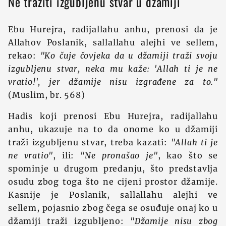
Ne tražiti izgubljenu stvar u džamiji
Ebu Hurejra, radijallahu anhu, prenosi da je
Allahov Poslanik, sallallahu alejhi ve sellem,
rekao:
"Ko čuje čovjeka da u džamiji traži svoju
izgubljenu stvar, neka mu kaže: 'Allah ti je ne
vratio!', jer džamije nisu izgrađene za to."
(Muslim, br. 568)
Hadis koji prenosi Ebu Hurejra, radijallahu
anhu, ukazuje na to da onome ko u džamiji
traži izgubljenu stvar, treba kazati:
"Allah ti je
ne vratio"
, ili:
"Ne pronašao je"
, kao što se
spominje u drugom predanju, što predstavlja
osudu zbog toga što ne cijeni prostor džamije.
Kasnije je Poslanik, sallallahu alejhi ve
sellem, pojasnio zbog čega se osuđuje onaj ko u
džamiji traži izgubljeno:
"Džamije nisu zbog