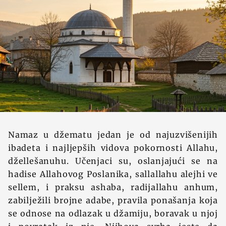
Namaz u džematu jedan je od najuzvišenijih
ibadeta i najljepših vidova pokornosti Allahu,
džellešanuhu. Učenjaci su, oslanjajući se na
hadise Allahovog Poslanika, sallallahu alejhi ve
sellem, i praksu ashaba, radijallahu anhum,
zabilježili brojne adabe, pravila ponašanja koja
se odnose na odlazak u džamiju, boravak u njoj