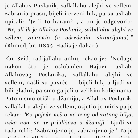
je Allahov Poslanik, sallallahu alejhi ve sellem,
zabranio prasu, bijeli i crveni luk, pa su ashabi
upitali: "Je li to haram?", a on je odgovorio:
"Ne, ali ih je Allahov Poslanik, sallallahu alejhi ve
sellem, zabranio (u određenim situacijama)."
(Ahmed, br. 11895. Hadis je dobar.)
Ebu Seid, radijallahu anhu, rekao je: "Nedugo
nakon što je oslobođen Hajber, ashabi
Allahovog Poslanika, sallallahu alejhi ve
sellem, našli su povrće -- bijeli luk, a ljudi su
bili gladni, pa smo ga jeli u velikim količinama.
Potom smo otišli u džamiju, a Allahov Poslanik,
sallallahu alejhi ve sellem, osjetio je miris pa je
rekao:
'Ko pojede nešto od ovog odvratnog bilja,
neka nam se ne približava u džamiji.'
Ljudi su
tada rekli: 'Zabranjeno je, zabranjeno je.' To je