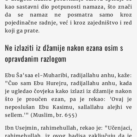
kao sastavni dio potpunosti namaza, što znači
da se namaz ne posmatra samo kroz
pojedinačne radnje, već i kroz zajedništvo i red
koji ga prate.
Ne izlaziti iz džamije nakon ezana osim s
opravdanim razlogom
Ebu Ša'saa el-Muharibi, radijallahu anhu, kaže:
"Čuo sam Ebu Hurejru, radijallahu anhu, kada
je ugledao čovjeka kako izlazi iz džamije nakon
što je proučen ezan, pa je rekao: 'Ovaj je
neposlušan Ebu Kasimu, sallallahu alejhi ve
sellem.'" (Muslim, br. 655)
Ibn Usejmin, rahimehullah, rekao je: "Učenjaci,
rahimehullah, iz ovog hadisa zaključuju da je