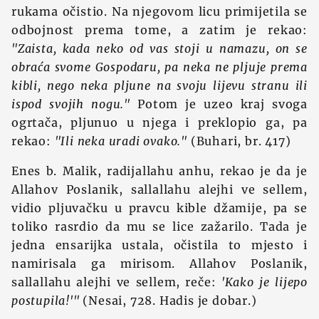
rukama očistio. Na njegovom licu primijetila se
odbojnost prema tome, a zatim je rekao:
"Zaista, kada neko od vas stoji u namazu, on se
obraća svome Gospodaru, pa neka ne pljuje prema
kibli, nego neka pljune na svoju lijevu stranu ili
ispod svojih nogu."
Potom je uzeo kraj svoga
ogrtača, pljunuo u njega i preklopio ga, pa
rekao:
"Ili neka uradi ovako."
(Buhari, br. 417)
Enes b. Malik, radijallahu anhu, rekao je da je
Allahov Poslanik, sallallahu alejhi ve sellem,
vidio pljuvačku u pravcu kible džamije, pa se
toliko rasrdio da mu se lice zažarilo. Tada je
jedna ensarijka ustala, očistila to mjesto i
namirisala ga mirisom. Allahov Poslanik,
sallallahu alejhi ve sellem, reče:
'Kako je lijepo
postupila!'"
(Nesai, 728. Hadis je dobar.)