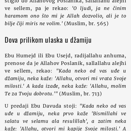
stiglo do Allahovog Poslanika, sallallahu alejhi
ve sellem, pa je rekao:
'O ljudi, ja ne činim
haramom ono što mi je Allah dozvolio, ali je to
bilje čiji miris ne volim.'
(Muslim, br. 565)
Dova prilikom ulaska u džamiju
Ebu Humejd ili Ebu Usejd, radijallahu anhuma,
prenose da je Allahov Poslanik, sallallahu alejhi
ve sellem, rekao:
"Kada neko od vas uđe u
džamiju, neka kaže: 'Allahu, otvori mi vrata Svoje
milosti.' A kada izađe, neka kaže: 'Allahu, molim
Te za Tvoju dobrotu.'"
(Muslim, br. 713)
U predaji Ebu Davuda stoji:
"Kada neko od vas
uđe u džamiju, neka prvo kaže 'Bismillahi ve
salatu ve selamu ala resulillah', a zatim neka
kaže: 'Allahu, otvori mi kapije Svoje milosti.' A