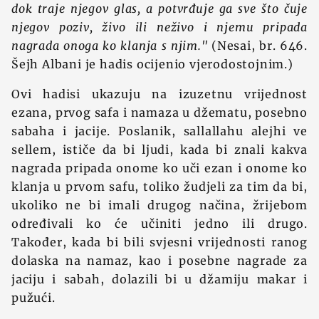
dok traje njegov glas, a potvrđuje ga sve što čuje
njegov poziv, živo ili neživo i njemu pripada
nagrada onoga ko klanja s njim."
(Nesai, br. 646.
Šejh Albani je hadis ocijenio vjerodostojnim.)
Ovi hadisi ukazuju na izuzetnu vrijednost
ezana, prvog safa i namaza u džematu, posebno
sabaha i jacije. Poslanik, sallallahu alejhi ve
sellem, ističe da bi ljudi, kada bi znali kakva
nagrada pripada onome ko uči ezan i onome ko
klanja u prvom safu, toliko žudjeli za tim da bi,
ukoliko ne bi imali drugog načina, žrijebom
određivali ko će učiniti jedno ili drugo.
Također, kada bi bili svjesni vrijednosti ranog
dolaska na namaz, kao i posebne nagrade za
jaciju i sabah, dolazili bi u džamiju makar i
pužući.