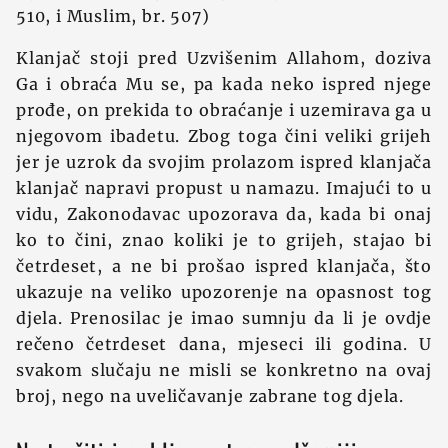
510, i Muslim, br. 507)
Klanjač stoji pred Uzvišenim Allahom, doziva
Ga i obraća Mu se, pa kada neko ispred njege
prođe, on prekida to obraćanje i uzemirava ga u
njegovom ibadetu. Zbog toga čini veliki grijeh
jer je uzrok da svojim prolazom ispred klanjača
klanjač napravi propust u namazu. Imajući to u
vidu, Zakonodavac upozorava da, kada bi onaj
ko to čini, znao koliki je to grijeh, stajao bi
četrdeset, a ne bi prošao ispred klanjača, što
ukazuje na veliko upozorenje na opasnost tog
djela. Prenosilac je imao sumnju da li je ovdje
rečeno četrdeset dana, mjeseci ili godina. U
svakom slučaju ne misli se konkretno na ovaj
broj, nego na uveličavanje zabrane tog djela.