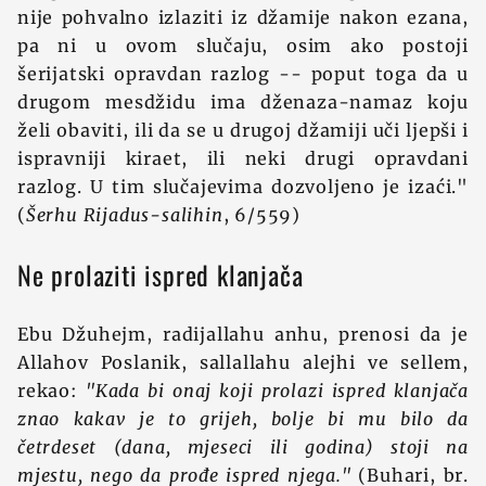
nije pohvalno izlaziti iz džamije nakon ezana,
pa ni u ovom slučaju, osim ako postoji
šerijatski opravdan razlog -- poput toga da u
drugom mesdžidu ima dženaza-namaz koju
želi obaviti, ili da se u drugoj džamiji uči ljepši i
ispravniji kiraet, ili neki drugi opravdani
razlog. U tim slučajevima dozvoljeno je izaći."
(
Šerhu Rijadus-salihin
, 6/559)
Ne prolaziti ispred klanjača
Ebu Džuhejm, radijallahu anhu, prenosi da je
Allahov Poslanik, sallallahu alejhi ve sellem,
rekao:
"Kada bi onaj koji prolazi ispred klanjača
znao kakav je to grijeh, bolje bi mu bilo da
četrdeset (dana, mjeseci ili godina) stoji na
mjestu, nego da prođe ispred njega."
(Buhari, br.