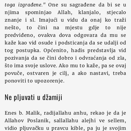
toga izgrađene."
One su sagrađene da bi se u
njima spominjao Allah, klanjalo, stjecalo
znanje i sl. Imajući u vidu da onaj ko traži
nešto, to čini na mjestu gdje to nije
predviđeno, ovakva dova odgovara da mu se
kaže kao vid osude i podsticanja da se udalji od
tog postupka. Općenito, hadis predstavlja vid
pozivanja da se čini dobro i odvraćanja od zla,
što ima svoje uslove. Ako mu to kaže, pa se ovaj
povuče, ostvaren je cilj, a ako nastavi, treba
ponoviti to upozorenje.
Ne pljuvati u džamiji
Enes b. Malik, radijallahu anhu, rekao je da je
Allahov Poslanik, sallallahu alejhi ve sellem,
vidio pljuvačku u pravcu kible, pa ju je svojim