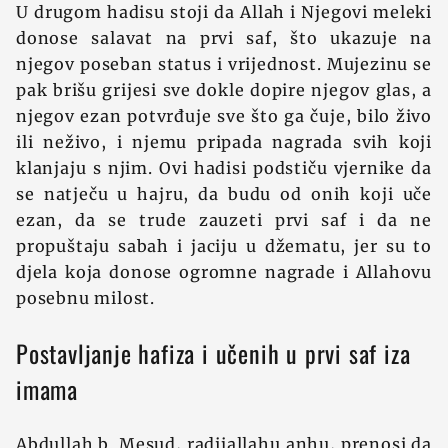
U drugom hadisu stoji da Allah i Njegovi meleki
donose salavat na prvi saf, što ukazuje na
njegov poseban status i vrijednost. Mujezinu se
pak brišu grijesi sve dokle dopire njegov glas, a
njegov ezan potvrđuje sve što ga čuje, bilo živo
ili neživo, i njemu pripada nagrada svih koji
klanjaju s njim. Ovi hadisi podstiču vjernike da
se natječu u hajru, da budu od onih koji uče
ezan, da se trude zauzeti prvi saf i da ne
propuštaju sabah i jaciju u džematu, jer su to
djela koja donose ogromne nagrade i Allahovu
posebnu milost.
Postavljanje hafiza i učenih u prvi saf iza
imama
Abdullah b. Mesud, radijallahu anhu, prenosi da