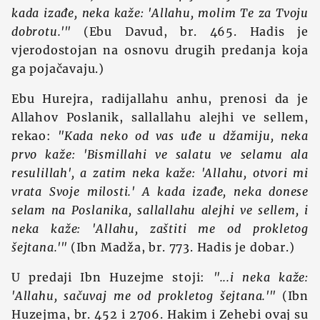
kada izađe, neka kaže: 'Allahu, molim Te za Tvoju
dobrotu.'"
(Ebu Davud, br. 465. Hadis je
vjerodostojan na osnovu drugih predanja koja
ga pojačavaju.)
Ebu Hurejra, radijallahu anhu, prenosi da je
Allahov Poslanik, sallallahu alejhi ve sellem,
rekao:
"Kada neko od vas uđe u džamiju, neka
prvo kaže: 'Bismillahi ve salatu ve selamu ala
resulillah', a zatim neka kaže: 'Allahu, otvori mi
vrata Svoje milosti.' A kada izađe, neka donese
selam na Poslanika, sallallahu alejhi ve sellem, i
neka kaže: 'Allahu, zaštiti me od prokletog
šejtana.'"
(Ibn Madža, br. 773. Hadis je dobar.)
U predaji Ibn Huzejme stoji:
"...i neka kaže:
'Allahu, sačuvaj me od prokletog šejtana.'"
(Ibn
Huzejma, br. 452 i 2706. Hakim i Zehebi ovaj su