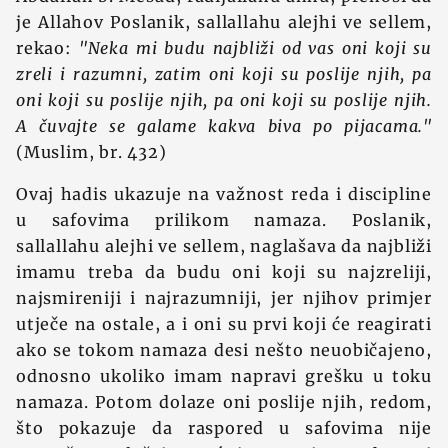
je Allahov Poslanik, sallallahu alejhi ve sellem,
rekao:
"Neka mi budu najbliži od vas oni koji su
zreli i razumni, zatim oni koji su poslije njih, pa
oni koji su poslije njih, pa oni koji su poslije njih.
A čuvajte se galame kakva biva po pijacama."
(Muslim, br. 432)
Ovaj hadis ukazuje na važnost reda i discipline
u safovima prilikom namaza. Poslanik,
sallallahu alejhi ve sellem, naglašava da najbliži
imamu treba da budu oni koji su najzreliji,
najsmireniji i najrazumniji, jer njihov primjer
utječe na ostale, a i oni su prvi koji će reagirati
ako se tokom namaza desi nešto neuobičajeno,
odnosno ukoliko imam napravi grešku u toku
namaza. Potom dolaze oni poslije njih, redom,
što pokazuje da raspored u safovima nije