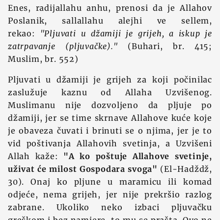
Enes, radijallahu anhu, prenosi da je Allahov
Poslanik, sallallahu alejhi ve sellem,
rekao:
"Pljuvati u džamiji je grijeh, a iskup je
zatrpavanje (pljuvačke)."
(Buhari, br. 415;
Muslim, br. 552)
Pljuvati u džamiji je grijeh za koji počinilac
zaslužuje kaznu od Allaha Uzvišenog.
Muslimanu nije dozvoljeno da pljuje po
džamiji, jer se time skrnave Allahove kuće koje
je obaveza čuvati i brinuti se o njima, jer je to
vid poštivanja Allahovih svetinja, a Uzvišeni
Allah kaže:
"A ko poštuje Allahove svetinje,
uživat će milost Gospodara svoga"
(El-Hadždž,
30). Onaj ko pljune u maramicu ili komad
odjeće, nema grijeh, jer nije prekršio razlog
zabrane. Ukoliko neko izbaci pljuvačku