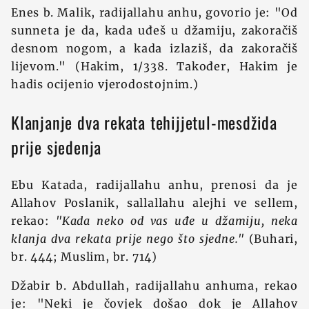
Enes b. Malik, radijallahu anhu, govorio je: "Od
sunneta je da, kada uđeš u džamiju, zakoračiš
desnom nogom, a kada izlaziš, da zakoračiš
lijevom." (Hakim, 1/338. Također, Hakim je
hadis ocijenio vjerodostojnim.)
Klanjanje dva rekata tehijjetul-mesdžida
prije sjedenja
Ebu Katada, radijallahu anhu, prenosi da je
Allahov Poslanik, sallallahu alejhi ve sellem,
rekao:
"Kada neko od vas uđe u džamiju, neka
klanja dva rekata prije nego što sjedne."
(Buhari,
br. 444; Muslim, br. 714)
Džabir b. Abdullah, radijallahu anhuma, rekao
je: "Neki je čovjek došao dok je Allahov