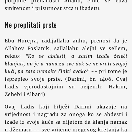
potpune predanosti Allahu, čime se čuva
smirenost i prisutnost srca u ibadetu.
Ne preplitati prste
Ebu Hurejra, radijallahu anhu, prenosi da je
Allahov Poslanik, sallallahu alejhi ve sellem,
rekao:
"Ko se abdesti, a zatim izađe želeći
klanjati, on je u namazu sve dok se ne vrati svojoj
kući, pa zato nemojte činiti ovako"
-- pri tome je
isprepleo svoje prste. (Darimi, br. 1406. Ovaj
hadis vjerodostojnim su ocijenili: Hakim,
Zehebi i Albani)
Ovaj hadis koji bilježi Darimi ukazuje na
vrijednost i nagradu za onoga ko se abdesti i
izađe iz svoje kuće sa nijetom da klanja namaz
u džematu -- sve vrijeme njegovog kretanja ka