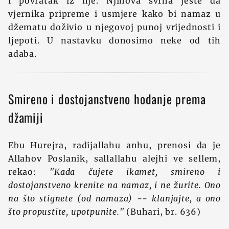
i povratak iz nje. Njihova svrha jeste da
vjernika pripreme i usmjere kako bi namaz u
džematu doživio u njegovoj punoj vrijednosti i
ljepoti. U nastavku donosimo neke od tih
adaba.
Smireno i dostojanstveno hodanje prema
džamiji
Ebu Hurejra, radijallahu anhu, prenosi da je
Allahov Poslanik, sallallahu alejhi ve sellem,
rekao:
"Kada čujete ikamet, smireno i
dostojanstveno krenite na namaz, i ne žurite. Ono
na što stignete (od namaza) -- klanjajte, a ono
što propustite, upotpunite."
(Buhari, br. 636)