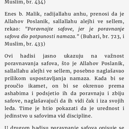
Muslim, br. 434)
Enes b. Malik, radijallahu anhu, prenosi da je
Allahov Poslanik, sallallahu alejhi ve sellem,
rekao:
"Poravnajte safove, jer je poravnanje
safova dio potpunosti namaza."
(Buhari, br. 723, i
Muslim, br. 433)
Ovi hadisi jasno ukazuju na važnost
poravnavanja safova, što je Allahov Poslanik,
sallallahu alejhi ve sellem, posebno naglašavao
prilikom uspostavljanja namaza. Kada bi se
proučio ikamet, on bi se okrenuo prema
ashabima i podsjetio ih da poravnaju i zbiju
safove, naglašavajući da ih vidi čak i iza svojih
leđa. Time je htio pokazati da je urednost i
jedinstvo u safovima vid discipline.
U drugom hadisu poravnanje safova opisuje se