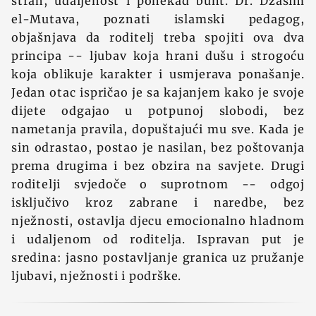
strah, udaljenost i ponekad bunt. Dr. Džasim
el-Mutava, poznati islamski pedagog,
objašnjava da roditelj treba spojiti ova dva
principa -- ljubav koja hrani dušu i strogoću
koja oblikuje karakter i usmjerava ponašanje.
Jedan otac ispričao je sa kajanjem kako je svoje
dijete odgajao u potpunoj slobodi, bez
nametanja pravila, dopuštajući mu sve. Kada je
sin odrastao, postao je nasilan, bez poštovanja
prema drugima i bez obzira na savjete. Drugi
roditelji svjedoče o suprotnom -- odgoj
isključivo kroz zabrane i naredbe, bez
nježnosti, ostavlja djecu emocionalno hladnom
i udaljenom od roditelja. Ispravan put je
sredina: jasno postavljanje granica uz pružanje
ljubavi, nježnosti i podrške.