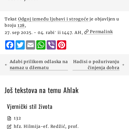
Tekst
Odgoj između ljubavi i strogoće
je objavljen u
broju
128
,
Permalink
27. sep 2025. - 04. rabiʻ ii 1447. AH,
Facebook
Twitter
Email
WhatsApp
Viber
Pinterest
Adabi prilikom odlaska na
Hadisi o požurivanju
namaz u džematu
činjenja dobra
Još tekstova na temu Ahlak
Vjernički stil života
132
hfz. Hilmija-ef. Redžić, prof.