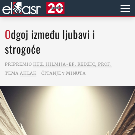
Odgoj između ljubavi i
strogoće
PRIPREMIO
HFZ. HILMIJA-EF. REDŽIĆ, PROF.
TEMA
AHLAK
ČITANJE 7 MINUTA