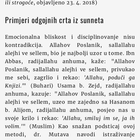
ili strogoće
, objavljeno 23. 4. 2018)
Primjeri odgojnih crta iz sunneta
Emocionalna bliskost i disciplinovanje nisu
kontradikcija. Allahov Poslanik, sallallahu
alejhi ve sellem, bio je najbolji uzor u tome. Ibn
Abbas, radijallahu anhuma, kaže: "Allahov
Poslanik, sallallahu alejhi ve sellem, privukao
me sebi, zagrlio i rekao:
'Allahu, poduči ga
Knjizi.'
" (Buhari) Usama b. Zejd, radijallahu
anhuma, kazuje: "Allahov Poslanik, sallallahu
alejhi ve sellem, uzeo me zajedno sa Hasanom
b. Alijom, radijallahu anhuma, posjeo nas u
svoje krilo i rekao:
'Allahu, smiluj im se, ja ih
volim.'
" (Muslim) Kao snažan podsticaj ovoj
metodi, dr. Mutava navodi istraživanje