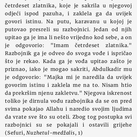
četrdeset zlatnika, koje je sakrila u njegovoj
odjeći ispod pazuha, i zaklela ga da uvijek
govori istinu. Na putu, karavanu u kojoj je
putovao presreli su razbojnici. Jedan od njih
upitao ga je ima li nešto vrijedno kod sebe, a on
je odgovorio: "Imam četrdeset zlatnika."
Razbojnik ga je odveo do svoga vođe i ispričao
što je rekao. Kada ga je vođa upitao zašto je
priznao, iako je mogao sakriti, Abdulkadir mu
je odgovorio: "Majka mi je naredila da uvijek
govorim istinu i zaklela me na to. Nisam htio
da prekršim njenu zakletvu." Njegova iskrenost
toliko je dirnula vođu razbojnika da se on pred
svima pokajao Allahu i naredio svojim ljudima
da vrate sve što su oteli. Zbog tog postupka svi
razbojnici su se pokajali i ostavili grijehe
(Sefuri,
Nuzhetul-medžalis
, 1)