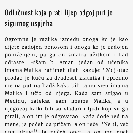
Odlučnost koja prati lijep odgoj put je
sigurnog uspjeha
Ogromna je razlika između onoga ko je kao
dijete zadojen ponosom i onoga ko je zadojen
poniženjem, pa ga on smatra užitkom i kad
odraste. Hišam b. Amar, jedan od učenika
imama Malika, rahimehullah, kazuje: "Moj otac
prodao je kuću za dvadeset zlatnika i opremio
me na put na hadž kako bih tamo sreo imama
Malika i učio od njega. Kada sam stigao u
Medinu, zatekao sam imama Malika, a u
njegovoj halki bili su vladari i ljudi koji su ga
pitali, a on im je odgovarao. Kada dođe red na
mene, ja počeh da pričam, a on reče: 'Ne ti, već
onaj drugi!' Ja počeh opet, a on me opet