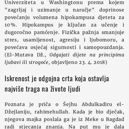
Univerziteta u Washingtonu prema kojem
"zagrljaj i uzimanje u naručje" doprinose
povećanju volumena hipokampusa djeteta za
10 %. Hipokampus je ključan za učenje i
dugoročno pamćenje. Fizička pažnja smanjuje
stres, usamljenost, agresiju i ljubomoru, a
povećava osjećaj sigurnosti i samopouzdanja.
(El-Mutava Dž.,
Odgajati dijete na principima
ljubavi ili strogoće
, objavljeno 23. 4. 2018)
Iskrenost je odgojna crta koja ostavlja
najviše traga na živote ljudi
Poznata je priča o Šejhu Abdulkadiru el-
Džejlaniju, rahimehullah. Kada je bio dječak,
njegova majka poslala ga je iz Meke u Bagdad
radi stjecanja znanja. Na put mu je dala