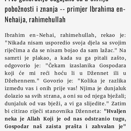
pobožnosti i znanja -- primjer Ibrahima en-
Nehaija, rahimehullah
Ibrahim en-Nehai, rahimehullah, rekao je:
"Nikada nisam usporedio svoja djela sa svojim
riječima a da se nisam bojao da sam lažac." Na
samrti je plakao, a kada su ga pitali zašto,
odgovorio je: "Čekam izaslanika Gospodara
koji će mi reći hoću li u Džennet ili u
Džehennem." Govorio je: "Kolika je razlika
između vas i onih prije vas! Njima je dunjaluk
dolazio sa svih strana, a oni su od njega bježali;
dunjaluk od vas bježi, a vi ga slijedite." Zatim
bi citirao riječi stanovnika Dženneta:
"Hvaljen
neka je Allah Koji je od nas odstranio tugu,
Gospodar naš zaista prašta i zahvalan je"