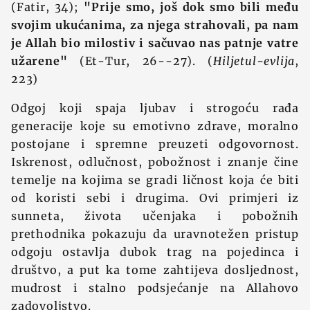
(Fatir, 34);
"Prije smo, još dok smo bili među
svojim ukućanima, za njega strahovali, pa nam
je Allah bio milostiv i sačuvao nas patnje vatre
užarene"
(Et-Tur, 26--27). (
Hiljetul-evlija
,
223)
Odgoj koji spaja ljubav i strogoću rađa
generacije koje su emotivno zdrave, moralno
postojane i spremne preuzeti odgovornost.
Iskrenost, odlučnost, pobožnost i znanje čine
temelje na kojima se gradi ličnost koja će biti
od koristi sebi i drugima. Ovi primjeri iz
sunneta, života učenjaka i pobožnih
prethodnika pokazuju da uravnotežen pristup
odgoju ostavlja dubok trag na pojedinca i
društvo, a put ka tome zahtijeva dosljednost,
mudrost i stalno podsjećanje na Allahovo
zadovoljstvo.