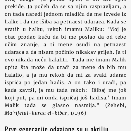
prekide. Ja počeh da se sa njim raspravljam, a
on tada naredi jednom mladiću da me izvede iz
halke i da me išiba sa petnaest udaraca. Kada se
vratih u halku, rekoh imamu Maliku: 'Moj je
otac prodao kuću da bi me poslao da od tebe
učim znanje, a ti mene osudi na petnaest
udaraca a da nisam počinio nikakav grijeh. Ja ti
ovo nikada neću halaliti.' Tada me imam Malik
upita šta može da uradi za mene da bih mu
halalio, a ja mu rekoh da mi za svaki udarac
ispriča po jedan hadis. A on tako i uradi, pa
kada završi, ja mu tada rekoh: 'Išibaj me još
koji put, pa mi onda ispričaj još hadisa.' Imam
Malik tada se glasno nasmija." (Zehebi,
Ma'rifetul-kuraa el-kibar
, 1/196)
Prve generacije odgajane su u okrilju